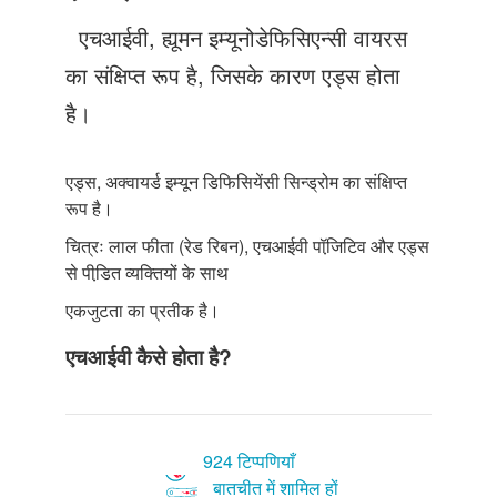
Just Poocho
एचआईवी, ह्यूमन इम्यूनोडेफिसिएन्सी वायरस
संपर्क करें
का संक्षिप्त रूप है, जिसके कारण एड्स होता
है।
एड्स, अक्वायर्ड इम्यून डिफिसियेंसी सिन्ड्रोम का संक्षिप्त
रूप है।
चित्रः लाल फीता (रेड रिबन), एचआईवी पॉजि़टिव और एड्स
से पीडि़त व्यक्तियों के साथ
एकजुटता का प्रतीक है।
एचआईवी कैसे होता है?
924 टिप्पणियाँ
बातचीत में शामिल हों