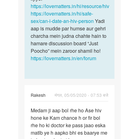
https://lovematters.in/hi/resource/hiv
https://lovematters.in/hi/safe-
sex/can-i-date-an-hiv-person
Yadi
aap is mudde par humse aur gehri
charcha mein judna chahte hain to
hamare discussion board “Just
Poocho” mein zaroor shamil ho!
https://lovematters.in/en/forum
Rakesh
मंगल, 05/05/2020 - 07:53 बजे
पर्मालिंक
Medam ji aap bol rhe ho Ase hiv
Medam
hone ke Kam chance h or fir bol
ji
rhe ho ki doctor ke pass jaao eska
aap
matlb ye h aapko bhi es baarye me
bol