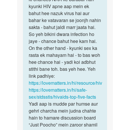
ji
kyunki HIV apne aap mein ek
iska
Mene
bahut hee nazuk virus hai aur
jawab
aapse
bahar ke vatavaran se joonjh nahin
woh
pucha…
sakta - bahut jaldi marr jaata hai.
hee…
by
So yeh bikini dwara infection ho
Rakesh
jaye - chance bahut hee kam hai.
On the other hand - kyunki sex ka
rasta ek mahayam hai - to bas woh
hee chance hai - yadi koi adbhut
stithi bane toh. bas yeh hee. Yeh
link padhiye:
https://lovematters.in/hi/resource/hiv
https://lovematters.in/hi/safe-
sex/stdsstis/hivaids-top-five-facts
Yadi aap is mudde par humse aur
gehri charcha mein judna chahte
hain to hamare discussion board
“Just Poocho” mein zaroor shamil