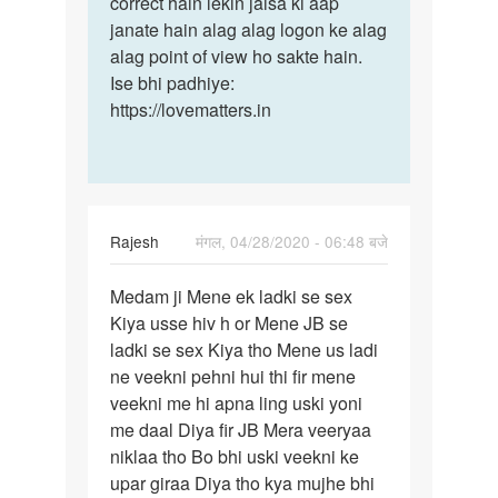
correct hain lekin jaisa ki aap
janate hain alag alag logon ke alag
alag point of view ho sakte hain.
Ise bhi padhiye:
https://lovematters.in
Rajesh
मंगल, 04/28/2020 - 06:48 बजे
पर्मालिंक
Medam ji Mene ek ladki se sex
Medam
Kiya usse hiv h or Mene JB se
ji
ladki se sex Kiya tho Mene us ladi
Mene
ne veekni pehni hui thi fir mene
ek
veekni me hi apna ling uski yoni
ladki
me daal Diya fir JB Mera veeryaa
se…
niklaa tho Bo bhi uski veekni ke
upar giraa Diya tho kya mujhe bhi