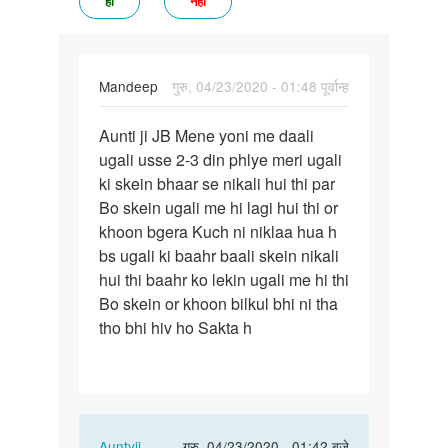
हां
नहीं
Mandeep
गुरु, 04/23/2020 - 01:48 पूर्वान्ह
पर्मालिंक
Aunti ji JB Mene yoni me daali
Aunti
ugali usse 2-3 din phlye meri ugali
ji
ki skein bhaar se nikali hui thi par
JB
Bo skein ugali me hi lagi hui thi or
Mene
khoon bgera Kuch ni niklaa hua h
yoni
bs ugali ki baahr baali skein nikali
me…
hui thi baahr ko lekin ugali me hi thi
Bo skein or khoon bilkul bhi ni tha
tho bhi hiv ho Sakta h
In
Auntyji
गुरु, 04/23/2020 - 01:42 बजे