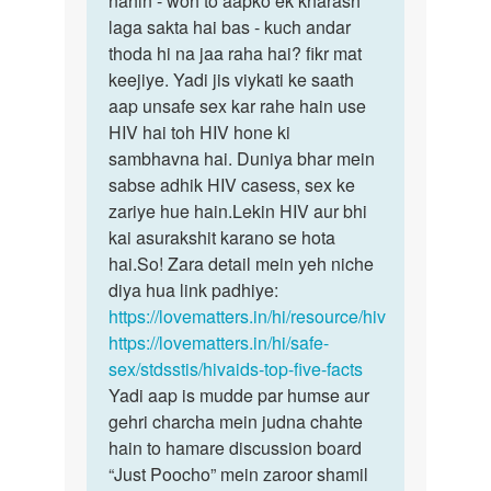
nahin - woh to aapko ek kharash
kise
laga sakta hai bas - kuch andar
nakhoon
hiv
thoda hi na jaa raha hai? fikr mat
ka
pesant
keejiye. Yadi jis viykati ke saath
koi…
ke
aap unsafe sex kar rahe hain use
nakun…
HIV hai toh HIV hone ki
by
sambhavna hai. Duniya bhar mein
Rajesh
sabse adhik HIV casess, sex ke
zariye hue hain.Lekin HIV aur bhi
kai asurakshit karano se hota
hai.So! Zara detail mein yeh niche
diya hua link padhiye:
https://lovematters.in/hi/resource/hiv
https://lovematters.in/hi/safe-
sex/stdsstis/hivaids-top-five-facts
Yadi aap is mudde par humse aur
gehri charcha mein judna chahte
hain to hamare discussion board
“Just Poocho” mein zaroor shamil