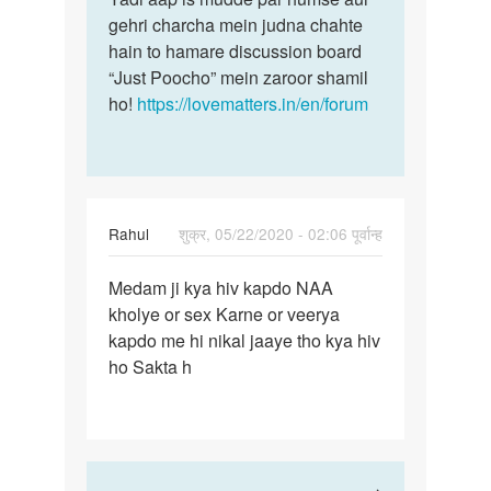
gehri charcha mein judna chahte
hain to hamare discussion board
“Just Poocho” mein zaroor shamil
ho!
https://lovematters.in/en/forum
Rahul
शुक्र, 05/22/2020 - 02:06 पूर्वान्ह
पर्मालिंक
Medam ji kya hiv kapdo NAA
Medam
kholye or sex Karne or veerya
ji
kapdo me hi nikal jaaye tho kya hiv
kya
ho Sakta h
hiv
kapdo
NAA…