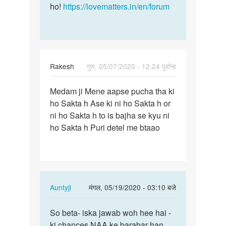
ho!
https://lovematters.in/en/forum
Rakesh
गुरु, 05/07/2020 - 12:24 पूर्वान्ह
पर्मालिंक
Medam ji Mene aapse pucha tha ki
Medam
ho Sakta h Ase ki ni ho Sakta h or
ji
ni ho Sakta h to is bajha se kyu ni
Mene
ho Sakta h Puri detel me btaao
aapse
pucha…
In
Auntyji
मंगल, 05/19/2020 - 03:10 बजे
reply
पर्मालिंक
to
So beta- iska jawab woh hee hai -
So
Medam
ki chances NAA ke barabar han
beta-