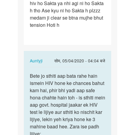
hiv ho Sakta ya nhi agi ni ho Sakta
h tho Ase kyu ni ho Sakta h plzzz
medam ji clear se btna mujhe bhut
tension Hoti h
In
Auntyji
सोम, 05/04/2020 - 04:04 बजे
reply
पर्मालिंक
to
Bete jo sthiti aap bata rahe hain
Bete
Medam
ismein HIV hone ke chances bahut
jo
ji
kam hai, phir bhi yadi aap safe
sthiti
Mene
hona chahte hain toh - is sthiti mein
aap
ek
aap govt. hospital jaakar ek HIV
bata
ladki
test le lijiye aur sthiti ko nischit kar
rahe…
se…
lijiye, lekin yeh kriya hone ke 3
by
mahine baad hee. Zara ise padh
Rajesh
lijiye: