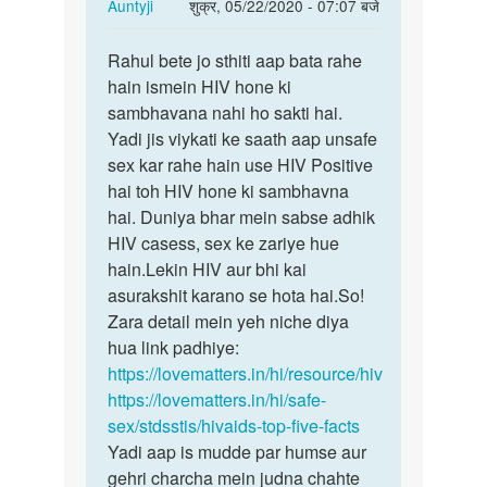
In
Auntyji
शुक्र, 05/22/2020 - 07:07 बजे
reply
पर्मालिंक
to
Rahul bete jo sthiti aap bata rahe
Rahul
Medam
hain ismein HIV hone ki
bete
ji
sambhavana nahi ho sakti hai.
jo
kya
Yadi jis viykati ke saath aap unsafe
sthiti
hiv
sex kar rahe hain use HIV Positive
aap…
kapdo
hai toh HIV hone ki sambhavna
NAA…
hai. Duniya bhar mein sabse adhik
by
HIV casess, sex ke zariye hue
Rahul
hain.Lekin HIV aur bhi kai
asurakshit karano se hota hai.So!
Zara detail mein yeh niche diya
hua link padhiye:
https://lovematters.in/hi/resource/hiv
https://lovematters.in/hi/safe-
sex/stdsstis/hivaids-top-five-facts
Yadi aap is mudde par humse aur
gehri charcha mein judna chahte