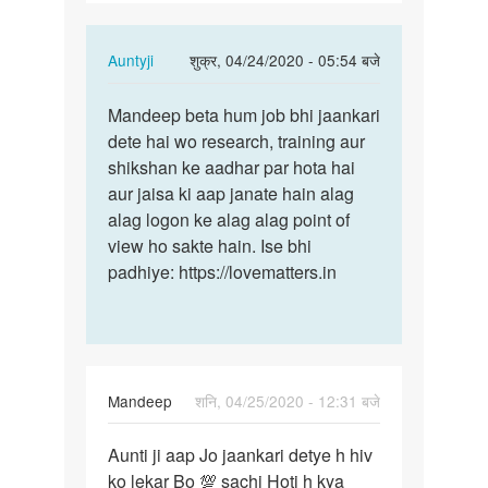
ko
lekar…
In
Auntyji
शुक्र, 04/24/2020 - 05:54 बजे
reply
पर्मालिंक
to
Mandeep beta hum job bhi jaankari
Mandeep
Anuti
dete hai wo research, training aur
beta
ji
shikshan ke aadhar par hota hai
hum
aapko
aur jaisa ki aap janate hain alag
job
hiv
alag logon ke alag alag point of
bhi…
ko
view ho sakte hain. Ise bhi
lekar…
padhiye: https://lovematters.in
by
Mandeep
Mandeep
शनि, 04/25/2020 - 12:31 बजे
पर्मालिंक
Aunti ji aap Jo jaankari detye h hiv
Aunti
ko lekar Bo 💯 sachi Hoti h kya
ji