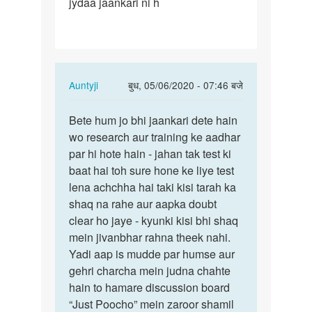
jydaa jaankari ni h
rhe
ho
Ase…
In
Auntyji
बुध, 05/06/2020 - 07:46 बजे
reply
पर्मालिंक
to
Bete hum jo bhi jaankari dete hain
Bete
Medam
wo research aur training ke aadhar
hum
ji
par hi hote hain - jahan tak test ki
jo
aap
baat hai toh sure hone ke liye test
bhi
bol
lena achchha hai taki kisi tarah ka
jaankari…
rhe
shaq na rahe aur aapka doubt
ho
clear ho jaye - kyunki kisi bhi shaq
Ase…
mein jivanbhar rahna theek nahi.
by
Yadi aap is mudde par humse aur
Rakesh
gehri charcha mein judna chahte
hain to hamare discussion board
“Just Poocho” mein zaroor shamil