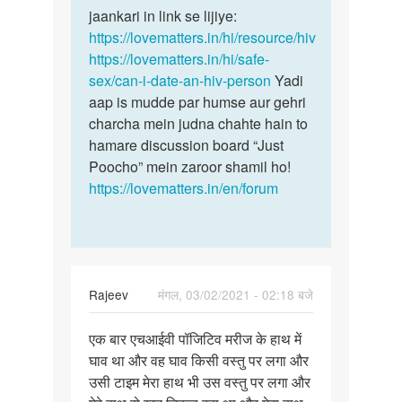
hone
jaankari in link se lijiye:
se
par
https://lovematters.in/hi/resource/hiv
sex
usko
https://lovematters.in/hi/safe-
ki…
Sex…
sex/can-i-date-an-hiv-person
Yadi
by
aap is mudde par humse aur gehri
Mithun
charcha mein judna chahte hain to
Ray
hamare discussion board “Just
Poocho” mein zaroor shamil ho!
https://lovematters.in/en/forum
Rajeev
मंगल, 03/02/2021 - 02:18 बजे
पर्मालिंक
एक बार एचआईवी पॉजिटिव मरीज के हाथ में
एक
घाव था और वह घाव किसी वस्तु पर लगा और
बार
उसी टाइम मेरा हाथ भी उस वस्तु पर लगा और
एचआईवी