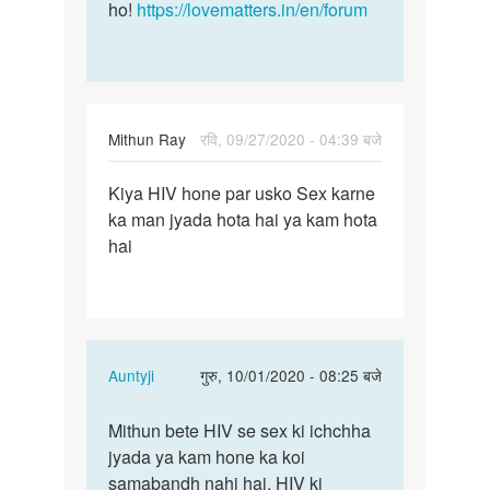
ho!
https://lovematters.in/en/forum
Mithun Ray
रवि, 09/27/2020 - 04:39 बजे
पर्मालिंक
Kiya HIV hone par usko Sex karne
Kiya
ka man jyada hota hai ya kam hota
HIV
hai
hone
par
usko
Sex…
In
Auntyji
गुरु, 10/01/2020 - 08:25 बजे
reply
पर्मालिंक
to
Mithun bete HIV se sex ki ichchha
Mithun
Kiya
jyada ya kam hone ka koi
bete
HIV
samabandh nahi hai. HIV ki
HIV