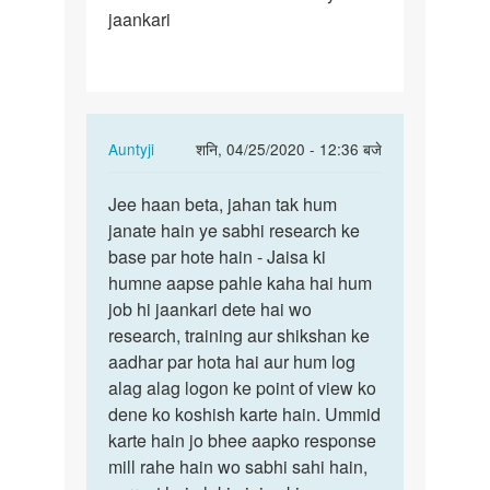
jaankari
aap
Jo
jaankari…
In
Auntyji
शनि, 04/25/2020 - 12:36 बजे
reply
पर्मालिंक
to
Jee haan beta, jahan tak hum
Jee
Aunti
janate hain ye sabhi research ke
haan
ji
base par hote hain - Jaisa ki
beta,
aap
humne aapse pahle kaha hai hum
jahan
Jo
job hi jaankari dete hai wo
tak
jaankari…
research, training aur shikshan ke
hum…
by
aadhar par hota hai aur hum log
Mandeep
alag alag logon ke point of view ko
dene ko koshish karte hain. Ummid
karte hain jo bhee aapko response
mill rahe hain wo sabhi sahi hain,