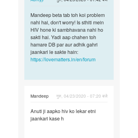
reply
पर्मालिंक
to
Mandeep beta tab toh koi problem
Mandeep
Aunti
nahi hai, don't worry! Is sthiti mein
beta
ji
HIV hone ki sambhavana nahi ho
tab
JB
sakti hai. Yadi aap chahen toh
toh
Mene
hamare DB par aur adhik gahri
koi…
yoni
jaankari le sakte hain:
me…
https://lovematters.in/en/forum
by
Mandeep
Mandeep
गुरु, 04/23/2020 - 07:20 बजे
पर्मालिंक
Anuti ji aapko hiv ko lekar etni
Anuti
jaankari kase h
ji
aapko
hiv