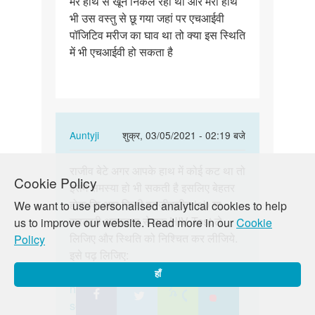
मेरे हाथ से खून निकल रहा था और मेरा हाथ
पॉजिटिव
भी उस वस्तु से छू गया जहां पर एचआईवी
मरीज…
पॉजिटिव मरीज का घाव था तो क्या इस स्थिति
में भी एचआईवी हो सकता है
In
Auntyji
शुक्र, 03/05/2021 - 02:19 बजे
reply
पर्मालिंक
to
राजीव बेटे अगर आपके हाथ में कोई कट था तो
राजीव
Cookie Policy
एक
इसमें समस्या हो भी सकती है इसलिए बेहतर
बेटे
बार
होगा कि आप किसी पनजीक्रीत lab या
We want to use personalised analytical cookies to help
अगर
एचआईवी
सरकारी अस्पताल से एक HIV Test ले
us to improve our website. Read more in our
Cookie
आपके
पॉजिटिव
लिजिए और स्थिति को निश्चित कर लीजिये.
Policy
हाथ
मरीज…
इसे पढ़ लिजिए:
में…
by
https://lovematters.in/hi/resource/hiv
हाँ
Rajeev
https://lovematters.in/hi/safe-
sex/stdsstis/hivaids-top-five-facts