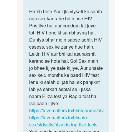
reply
पर्मालिंक
to
Harsh bete Yadi jis viykati ke saath
Harsh
mine
aap sex kar rahe hain use HIV
bete
ek
Positive hai aur condom fat jaye
Yadi
boy
toh HIV hone ki sambhavna hai.
jis
ke
Duniya bhar mein sabse adhik HIV
viykati…
sath
casess, sex ke zariye hue hain.
sex
Lekin HIV aur bhi kai asurakshit
kiya…
karano se hota hai. So! Sex mein
by
jo bhee lijiye safe kijiye. Aur unsafe
Harsh
sex ke 3 months ke baad HIV test
T
lene ki salah di jati hai ek panjikrit
p
lab ya sarkari asptal se - jiska
naam Eliza test ya Rapid test hai.
Ise padh lijiye:
https://lovematters.in/hi/resource/hiv
https://lovematters.in/hi/safe-
sex/stdsstis/hivaids-top-five-facts
Yadi aap is mudde par humse aur