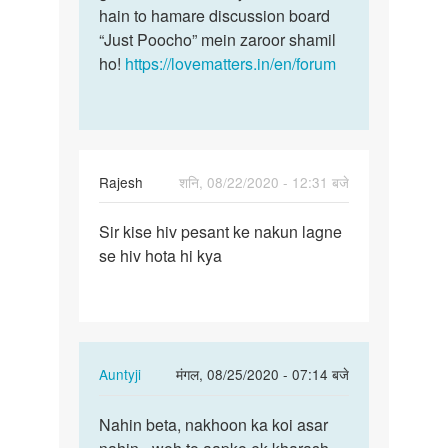
hain to hamare discussion board
“Just Poocho” mein zaroor shamil
ho!
https://lovematters.in/en/forum
Rajesh
शनि, 08/22/2020 - 12:31 बजे
पर्मालिंक
Sir kise hiv pesant ke nakun lagne
Sir
se hiv hota hi kya
kise
hiv
pesant
ke
nakun…
In
Auntyji
मंगल, 08/25/2020 - 07:14 बजे
reply
पर्मालिंक
to
Nahin beta, nakhoon ka koi asar
Nahin
Sir
beta,