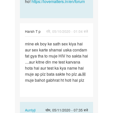
ho!
https://lovematters.in/en/forum
Harsh T p
रवि, 05/10/2020 - 01:04 बजे
पर्मालिंक
mine ek boy ke sath sex kiya hai
mine
aur sex karte shamai uska condam
ek
fat gya tha to muje HIV ho sakta hai
boy
....aur kitne din me test karvana
ke
hota hai aur test ka kya name hai
sath
muje ap plz bata sakte ho plz 🙏🏼
sex
muje bahot gabhrat ht hoti hai plz
kiya…
In
Auntyji
सोम, 05/11/2020 - 07:35 बजे