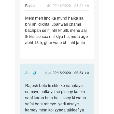
Rajesh
रवि, 02/16/2020 - 03:24 बजे
पर्मालिंक
Mem meri ling ka mund halka sa
Mem
bhi nhi dikhta, upar wali chamri
meri
bachpan se hi nhi khulti, mene aaj
ling
tk kisi se sex nhi kiya hu, mera age
ka
abhi 18 h, ghar wale bhi nhi jante
mund
halka…
In
Auntyji
मंगल, 02/18/2020 - 06:54 बजे
reply
पर्मालिंक
to
Rajesh bete is skin ko nahataye
Rajesh
Mem
samaye halkaye se pichay kar ke
bete
meri
saaf karna hota hai jissey ki waha
is
ling
safai bani raheye, yadi aisaye
skin
ka
karney mein koi zyada takleef ya
ko…