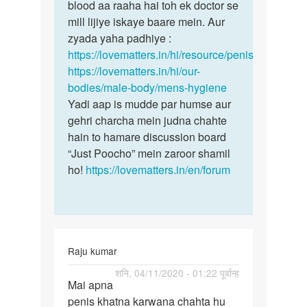
mund
blood aa raaha hai toh ek doctor se
halka…
mill lijiye iskaye baare mein. Aur
by
zyada yaha padhiye :
Rajesh
https://lovematters.in/hi/resource/penis
https://lovematters.in/hi/our-
bodies/male-body/mens-hygiene
Yadi aap is mudde par humse aur
gehri charcha mein judna chahte
hain to hamare discussion board
“Just Poocho” mein zaroor shamil
ho!
https://lovematters.in/en/forum
Raju kumar
पर्मालिंक
शनि, 04/11/2020 - 01:22 पूर्वान्ह
Mai apna
Mai
penis khatna karwana chahta hu
apna