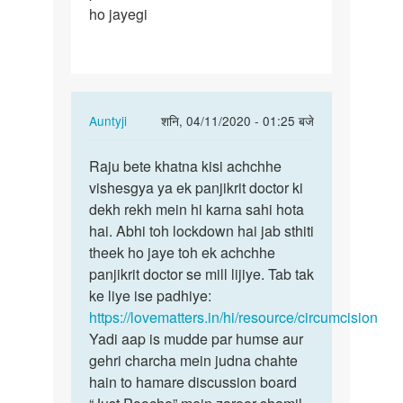
ho jayegi
penis
khatna…
In
Auntyji
शनि, 04/11/2020 - 01:25 बजे
reply
पर्मालिंक
to
Raju bete khatna kisi achchhe
Raju
Mai
vishesgya ya ek panjikrit doctor ki
bete
apna
dekh rekh mein hi karna sahi hota
khatna
penis
hai. Abhi toh lockdown hai jab sthiti
kisi…
khatna…
theek ho jaye toh ek achchhe
by
panjikrit doctor se mill lijiye. Tab tak
Raju
ke liye ise padhiye:
kumar
https://lovematters.in/hi/resource/circumcision
Yadi aap is mudde par humse aur
gehri charcha mein judna chahte
hain to hamare discussion board