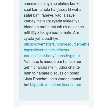
Mam
samaye halkaye se pichay kar ke
Vikash
MERI
saaf karna hota hai jissey ki waha
is
age
safai bani raheye, yadi aisaye
skin
28
karney mein koi zyada takleef ya
ko…
years
blood aa raaha hai toh ek doctor se
ki
mill lijiye iskaye baare mein. Aur
h…
zyada yaha padhiye :
by
https://lovematters.in/hi/resource/penis
Vikash
https://lovematters.in/hi/our-
Rajput
bodies/male-body/mens-hygiene
Yadi aap is mudde par humse aur
gehri charcha mein judna chahte
hain to hamare discussion board
“Just Poocho” mein zaroor shamil
ho!
https://lovematters.in/en/forum