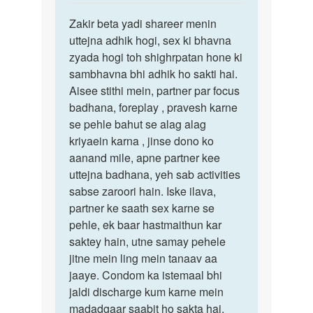
reply
पर्मालिंक
to
Zakir beta yadi shareer menin
Zakir
Madam
uttejna adhik hogi, sex ki bhavna
beta
me
zyada hogi toh shighrpatan hone ki
yadi
jab
sambhavna bhi adhik ho sakti hai.
shareer…
sex
Aisee stithi mein, partner par focus
Karta
badhana, foreplay , pravesh karne
Hu
se pehle bahut se alag alag
to…
kriyaein karna , jinse dono ko
by
aanand mile, apne partner kee
zakir
uttejna badhana, yeh sab activities
.age.
sabse zaroori hain. Iske ilava,
28
partner ke saath sex karne se
pehle, ek baar hastmaithun kar
saktey hain, utne samay pehele
jitne mein ling mein tanaav aa
jaaye. Condom ka istemaal bhi
jaldi discharge kum karne mein
madadgaar saabit ho sakta hai.