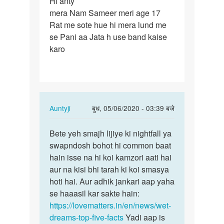
Hi anty
Hi
mera Nam Sameer meri age 17
anty
Rat me sote hue hi mera lund me
mera
se Pani aa Jata h use band kaise
Nam
karo
Sameer
meri…
In
Auntyji
बुध, 05/06/2020 - 03:39 बजे
reply
पर्मालिंक
to
Bete yeh smajh lijiye ki nightfall ya
Bete
Hi
swapndosh bohot hi common baat
yeh
anty
hain isse na hi koi kamzori aati hai
smajh
mera
aur na kisi bhi tarah ki koi smasya
lijiye
Nam
hoti hai. Aur adhik jankari aap yaha
ki…
Sameer
se haaasil kar sakte hain:
meri…
https://lovematters.in/en/news/wet-
by
dreams-top-five-facts
Yadi aap is