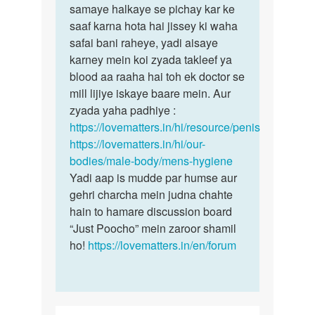
Land
samaye halkaye se pichay kar ke
bete
mund
saaf karna hota hai jissey ki waha
is
nahi
safai bani raheye, yadi aisaye
skin
khulta
karney mein koi zyada takleef ya
ko…
hai
blood aa raaha hai toh ek doctor se
by
mill lijiye iskaye baare mein. Aur
Akash
zyada yaha padhiye :
https://lovematters.in/hi/resource/penis
https://lovematters.in/hi/our-
bodies/male-body/mens-hygiene
Yadi aap is mudde par humse aur
gehri charcha mein judna chahte
hain to hamare discussion board
“Just Poocho” mein zaroor shamil
ho!
https://lovematters.in/en/forum