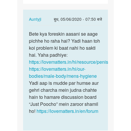
In
Auntyji
बुध, 05/06/2020 - 07:50 बजे
reply
पर्मालिंक
to
Bete kya foreskin aasani se aage
Bete
Mera
pichhe ho raha hai? Yadi haan toh
kya
v
koi problem ki baat nahi ho sakti
foreskin
ling
hai. Yaha padhiye:
aasani
mam
https://lovematters.in/hi/resource/penis
se…
piche
https://lovematters.in/hi/our-
ki…
bodies/male-body/mens-hygiene
by
Yadi aap is mudde par humse aur
Sonu
gehri charcha mein judna chahte
kumar
hain to hamare discussion board
“Just Poocho” mein zaroor shamil
ho!
https://lovematters.in/en/forum