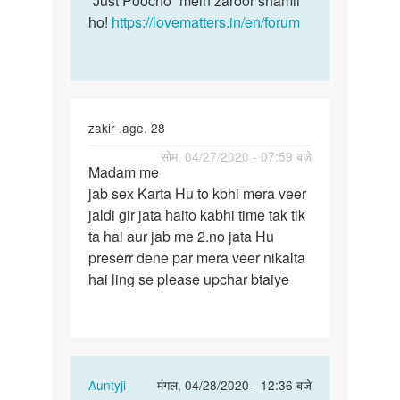
“Just Poocho” mein zaroor shamil
ho!
https://lovematters.in/en/forum
zakir .age. 28
पर्मालिंक
सोम, 04/27/2020 - 07:59 बजे
Madam me
Madam
jab sex Karta Hu to kbhi mera veer
me
jaldi gir jata haito kabhi time tak tik
jab
ta hai aur jab me 2.no jata Hu
sex
preserr dene par mera veer nikalta
Karta
hai ling se please upchar btaiye
Hu
to…
In
Auntyji
मंगल, 04/28/2020 - 12:36 बजे