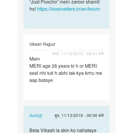
“Just Poocho” mein zaroor shamil
ho!
https://lovematters.in/en/forum
Vikash Rajput
पर्मालिंक
मंगल, 11/12/2019 - 09:01 बजे
Mam
Mam
MERI age 28 years ki h or MERI
MERI
seal nhi tuti h abhi tak kya krrru me
age
aap bataye
28
years
ki
h…
In
Auntyji
बुध, 11/13/2019 - 06:06 बजे
reply
पर्मालिंक
to
Beta Vikash is skin ko nahataye
Beta