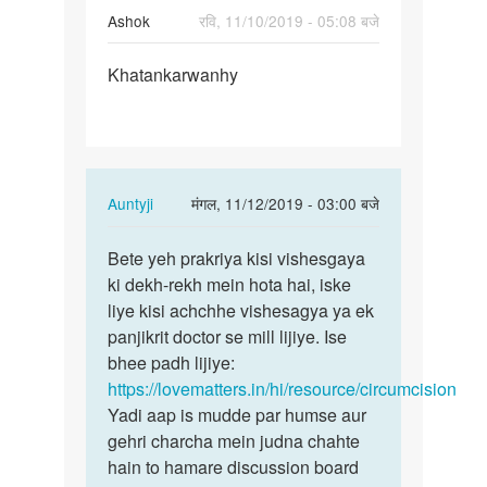
Ashok
रवि, 11/10/2019 - 05:08 बजे
पर्मालिंक
Khatankarwanhy
Khatankarwanhy
In
Auntyji
मंगल, 11/12/2019 - 03:00 बजे
reply
पर्मालिंक
to
Bete yeh prakriya kisi vishesgaya
Bete
Khatankarwanhy
ki dekh-rekh mein hota hai, iske
yeh
by
liye kisi achchhe vishesagya ya ek
prakriya
Ashok
panjikrit doctor se mill lijiye. Ise
kisi…
bhee padh lijiye:
https://lovematters.in/hi/resource/circumcision
Yadi aap is mudde par humse aur
gehri charcha mein judna chahte
hain to hamare discussion board