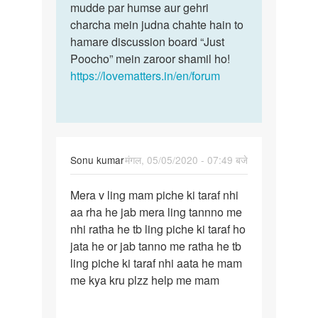
Sameer
mudde par humse aur gehri
khan
charcha mein judna chahte hain to
hamare discussion board “Just
Poocho” mein zaroor shamil ho!
https://lovematters.in/en/forum
Sonu kumar
मंगल, 05/05/2020 - 07:49 बजे
पर्मालिंक
Mera v ling mam piche ki taraf nhi
Mera
aa rha he jab mera ling tannno me
v
nhi ratha he tb ling piche ki taraf ho
ling
jata he or jab tanno me ratha he tb
mam
ling piche ki taraf nhi aata he mam
piche
me kya kru plzz help me mam
ki…