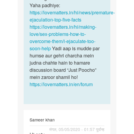
Yaha padhiye:
https://lovematters.in/hi/news/premature-
ejaculation-top-five-facts
https://lovematters.in/hi/making-
love/sex-problems-how-to-
overcome-them/i-ejaculate-too-
soon-help
Yadi aap is mudde par
humse aur gehri charcha mein
judna chahte hain to hamare
discussion board “Just Poocho”
mein zaroor shamil ho!
https://lovematters.in/en/forum
Sameer khan
पर्मालिंक
मंगल, 05/05/2020 - 01:57 पूर्वान्ह