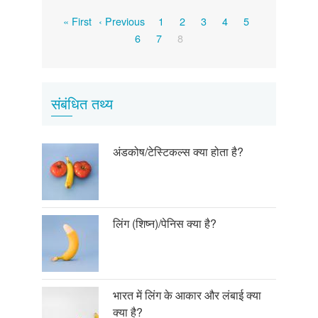
Pagination
First
Previous
Page
Page
Page
Page
Page
« First
‹ Previous
1
2
3
4
5
page
page
Page
Page
Current
6
7
8
page
संबंधित तथ्य
अंडकोष/टेस्टिकल्स क्या होता है?
लिंग (शिष्न)/पेनिस क्या है?
भारत में लिंग के आकार और लंबाई क्या
क्या है?