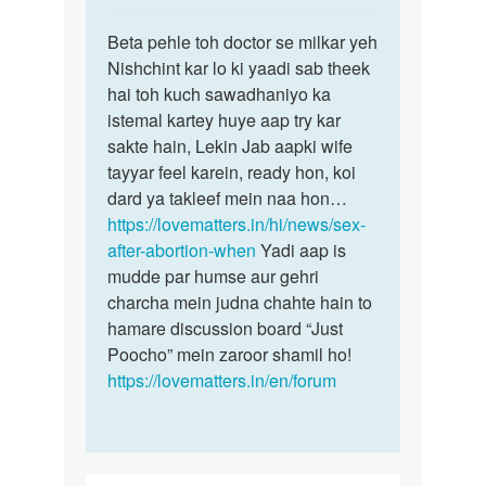
reply
पर्मालिंक
to
Beta pehle toh doctor se milkar yeh
Beta
Mahila
Nishchint kar lo ki yaadi sab theek
pehle
ke
hai toh kuch sawadhaniyo ka
toh
garbhdharan
istemal kartey huye aap try kar
doctor
expire…
sakte hain, Lekin Jab aapki wife
se…
by
tayyar feel karein, ready hon, koi
Mahesh
dard ya takleef mein naa hon…
https://lovematters.in/hi/news/sex-
after-abortion-when
Yadi aap is
mudde par humse aur gehri
charcha mein judna chahte hain to
hamare discussion board “Just
Poocho” mein zaroor shamil ho!
https://lovematters.in/en/forum