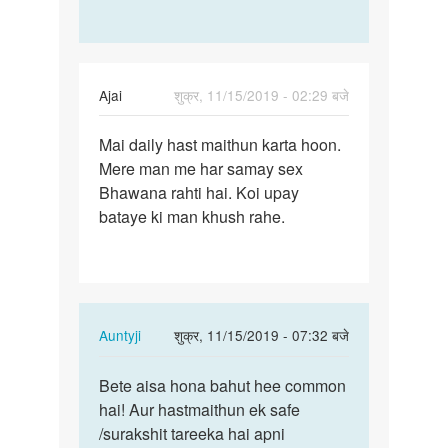
Ajai
शुक्र, 11/15/2019 - 02:29 बजे
पर्मालिंक
Mai daily hast maithun karta hoon.
Mai
Mere man me har samay sex
daily
Bhawana rahti hai. Koi upay
hast
bataye ki man khush rahe.
maithun
karta…
In
Auntyji
शुक्र, 11/15/2019 - 07:32 बजे
reply
पर्मालिंक
to
Bete aisa hona bahut hee common
Bete
Mai
hai! Aur hastmaithun ek safe
aisa
daily
/surakshit tareeka hai apni
hona