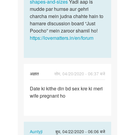
saal
shapes-and-sizes
Yadi aap is
ki…
hai.
mudde par humse aur gehri
Maine…
charcha mein judna chahte hain to
by
hamare discussion board “Just
Rahul
Poocho” mein zaroor shamil ho!
https://lovematters.in/en/forum
अज्ञात
सोम, 04/20/2020 - 06:37 बजे
पर्मालिंक
Date ki kithe din bd sex kre ki meri
Date
wife pregnant ho
ki
kithe
din
bd
sex
In
Auntyji
बुध, 04/22/2020 - 06:06 बजे
kre…