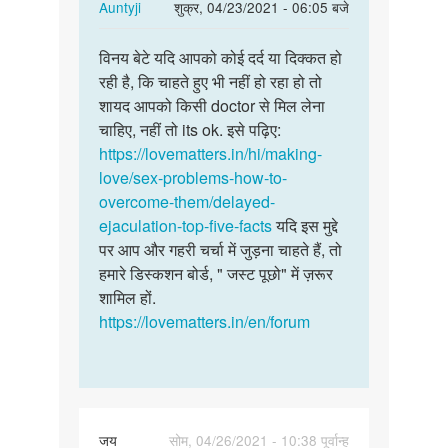
In
Auntyji
शुक्र, 04/23/2021 - 06:05 बजे
reply
पर्मालिंक
to
विनय बेटे यदि आपको कोई दर्द या दिक्कत हो
विनय
मै
रही है, कि चाहते हुए भी नहीं हो रहा हो तो
बेटे
अपनी
शायद आपको किसी doctor से मिल लेना
यदि
पत्नी
चाहिए, नहीं तो its ok. इसे पढ़िए:
आपको
के
https://lovematters.in/hi/making-
कोई
साथ
love/sex-problems-how-to-
दर्द…
सम्बन्ध…
overcome-them/delayed-
by
ejaculation-top-five-facts
यदि इस मुद्दे
Vinay
पर आप और गहरी चर्चा में जुड़ना चाहते हैं, तो
हमारे डिस्कशन बोर्ड, " जस्ट पूछो" में ज़रूर
शामिल हों.
https://lovematters.in/en/forum
जय
सोम, 04/26/2021 - 10:38 पूर्वान्ह