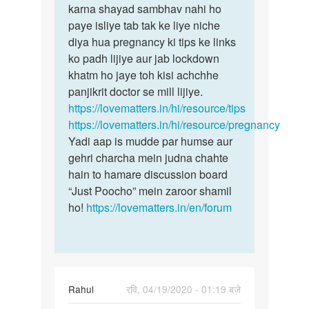
ho
karna shayad sambhav nahi ho
mein…
gi
paye isliye tab tak ke liye niche
h
diya hua pregnancy ki tips ke links
koi…
ko padh lijiye aur jab lockdown
by
khatm ho jaye toh kisi achchhe
Rane
panjikrit doctor se mill lijiye.
https://lovematters.in/hi/resource/tips
https://lovematters.in/hi/resource/pregnancy
Yadi aap is mudde par humse aur
gehri charcha mein judna chahte
hain to hamare discussion board
“Just Poocho” mein zaroor shamil
ho!
https://lovematters.in/en/forum
Rahul
रवि, 04/19/2020 - 01:19 बजे