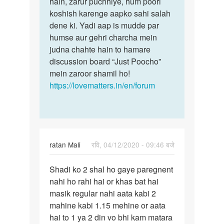
hain, zarur puchhiye, hum poori
Suraj
koshish karenge aapko sahi salah
sain
dene ki. Yadi aap is mudde par
humse aur gehri charcha mein
judna chahte hain to hamare
discussion board “Just Poocho”
mein zaroor shamil ho!
https://lovematters.in/en/forum
ratan Mali
रवि, 04/12/2020 - 09:46 बजे
पर्मालिंक
Shadi ko 2 shal ho gaye paregnent
Shadi
nahi ho rahi hai or khas bat hai
ko
masik regular nahi aata kabi 2
2
mahine kabi 1.15 mehine or aata
shal
hai to 1 ya 2 din vo bhi kam matara
ho