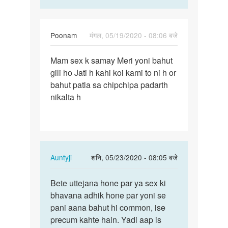
Poonam
मंगल, 05/19/2020 - 08:06 बजे
पर्मालिंक
Mam sex k samay Meri yoni bahut
Mam
gili ho Jati h kahi koi kami to ni h or
sex
bahut patla sa chipchipa padarth
k
nikalta h
samay
Meri
yoni…
In
Auntyji
शनि, 05/23/2020 - 08:05 बजे
reply
पर्मालिंक
to
Bete uttejana hone par ya sex ki
Bete
Mam
bhavana adhik hone par yoni se
uttejana
sex
pani aana bahut hi common, ise
hone
k
precum kahte hain. Yadi aap is
par