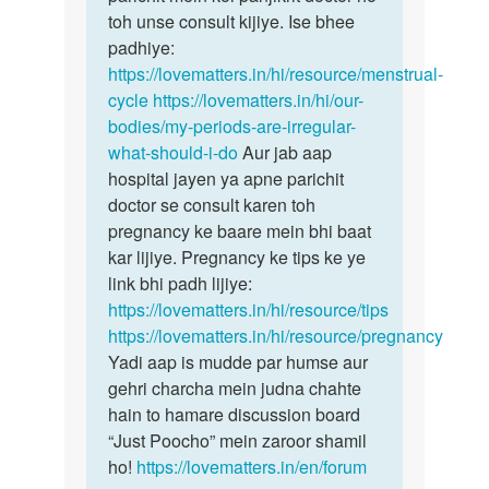
toh unse consult kijiye. Ise bhee
padhiye:
https://lovematters.in/hi/resource/menstrual-
cycle
https://lovematters.in/hi/our-
bodies/my-periods-are-irregular-
what-should-i-do
Aur jab aap
hospital jayen ya apne parichit
doctor se consult karen toh
pregnancy ke baare mein bhi baat
kar lijiye. Pregnancy ke tips ke ye
link bhi padh lijiye:
https://lovematters.in/hi/resource/tips
https://lovematters.in/hi/resource/pregnancy
Yadi aap is mudde par humse aur
gehri charcha mein judna chahte
hain to hamare discussion board
“Just Poocho” mein zaroor shamil
ho!
https://lovematters.in/en/forum