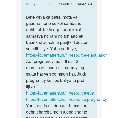
In
Auntyji
गुरु, 09/03/2020 - 04:45 बजे
reply
पर्मालिंक
to
Bete virya ka patla, mota ya
Bete
Mera
gaadha hone se koi sambandh
virya
birya
nahi hai, lekin agar aapko koi
ka
patla
samasya ho rahi ho toh aap ek
patla,
ke
baar kisi achchhe panjikrit doctor
mota
sath…
se mill lijiye. Yaha padhiye;
ya…
by
https://lovematters.in/hi/resource/ejaculation
अज्ञात
Aur pregnancy mein 6 se 12
months ya thoda aur samay lag
sakta hai yeh common hai. Jaldi
pregnancy ke tips bhi yaha padh
lijiye:
https://lovematters.in/hi/resource/tips
https://lovematters.in/hi/resource/pregnancy
Yadi aap is mudde par humse aur
gehri charcha mein judna chahte