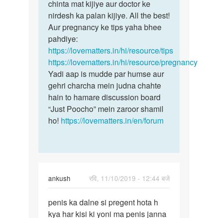
m
chinta mat kijiye aur doctor ke
apne
nirdesh ka palan kijiye. All the best!
bf…
Aur pregnancy ke tips yaha bhee
by
pahdiye:
sonia
https://lovematters.in/hi/resource/tips
https://lovematters.in/hi/resource/pregnancy
Yadi aap is mudde par humse aur
gehri charcha mein judna chahte
hain to hamare discussion board
“Just Poocho” mein zaroor shamil
ho!
https://lovematters.in/en/forum
ankush
रवि, 11/10/2019 - 12:44 बजे
पर्मालिंक
penis ka dalne si pregent hota h
penis
kya har kisi ki yoni ma penis janna
ka