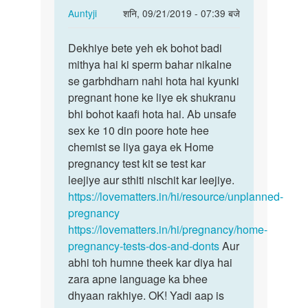
In
Auntyji
शनि, 09/21/2019 - 07:39 बजे
reply
पर्मालिंक
to
Dekhiye bete yeh ek bohot badi
Dekhiye
Maine
mithya hai ki sperm bahar nikalne
bete
chut
se garbhdharn nahi hota hai kyunki
yeh
ke
pregnant hone ke liye ek shukranu
ek
uper
bhi bohot kaafi hota hai. Ab unsafe
bohot…
wale…
sex ke 10 din poore hote hee
by
chemist se liya gaya ek Home
अज्ञात
pregnancy test kit se test kar
leejiye aur sthiti nischit kar leejiye.
https://lovematters.in/hi/resource/unplanned-
pregnancy
https://lovematters.in/hi/pregnancy/home-
pregnancy-tests-dos-and-donts
Aur
abhi toh humne theek kar diya hai
zara apne language ka bhee
dhyaan rakhiye. OK! Yadi aap is