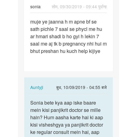
sonia
सोम, 09/30/2019 - 09:44 पूर्वान्ह
पर्मालिंक
muje ye jaanna h m apne bf se
muje
sath pichle 7 saal se phycl me hu
ye
ar hmari shadi b ho gyi h lekin 7
jaanna
saal me aj tk b pregnancy nhi hui m
h
bhut preshan hu kuch help kijiye
m
apne
bf…
In
Auntyji
बुध, 10/09/2019 - 04:55 बजे
reply
पर्मालिंक
to
Sonia bete kya aap iske baare
Sonia
muje
mein kisi panjikrit doctor se mille
bete
ye
hain? Hum aasha karte hai ki aap
kya
jaanna
kisi visheshgya ya panjikrit doctor
aap
h
ke regular consult mein hai, aap
iske…