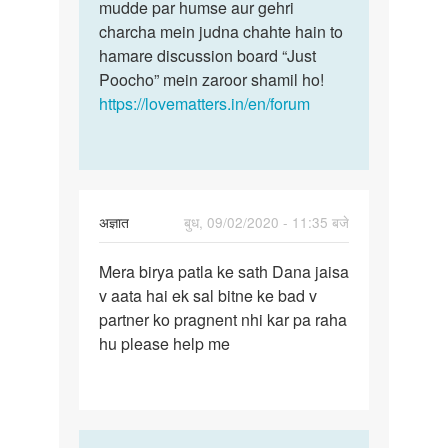
samay
mudde par humse aur gehri
ya…
Meri
charcha mein judna chahte hain to
yoni…
hamare discussion board “Just
by
Poocho” mein zaroor shamil ho!
Poonam
https://lovematters.in/en/forum
अज्ञात
बुध, 09/02/2020 - 11:35 बजे
पर्मालिंक
Mera birya patla ke sath Dana jaisa
Mera
v aata hai ek sal bitne ke bad v
birya
partner ko pragnent nhi kar pa raha
patla
hu please help me
ke
sath…