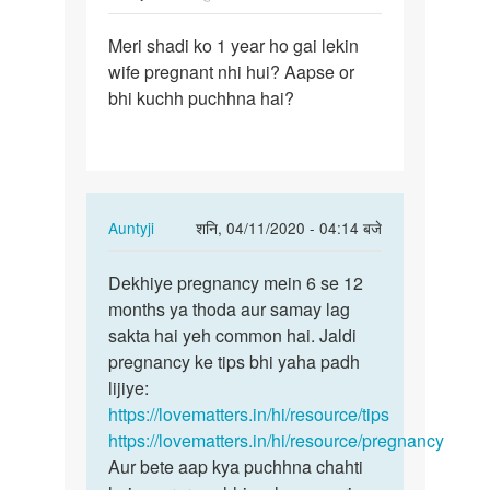
पर्मालिंक
Meri shadi ko 1 year ho gai lekin
Meri
wife pregnant nhi hui? Aapse or
shadi
bhi kuchh puchhna hai?
ko
1
year
ho
gai…
In
Auntyji
शनि, 04/11/2020 - 04:14 बजे
reply
पर्मालिंक
to
Dekhiye pregnancy mein 6 se 12
Dekhiye
Meri
months ya thoda aur samay lag
pregnancy
shadi
sakta hai yeh common hai. Jaldi
mein
ko
pregnancy ke tips bhi yaha padh
6
1
lijiye:
se…
year
https://lovematters.in/hi/resource/tips
ho
https://lovematters.in/hi/resource/pregnancy
gai…
Aur bete aap kya puchhna chahti
by