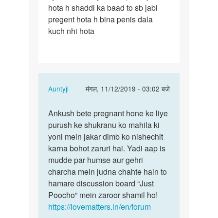
hota h shaddi ka baad to sb jabi
dalne
pregent hota h bina penis dala
si
kuch nhi hota
pregent…
In
Auntyji
मंगल, 11/12/2019 - 03:02 बजे
reply
पर्मालिंक
to
Ankush bete pregnant hone ke liye
Ankush
penis
purush ke shukranu ko mahila ki
bete
ka
yoni mein jakar dimb ko nishechit
pregnant
dalne
karna bohot zaruri hai. Yadi aap is
hone
si
mudde par humse aur gehri
ke…
pregent…
charcha mein judna chahte hain to
by
hamare discussion board “Just
ankush
Poocho” mein zaroor shamil ho!
https://lovematters.in/en/forum