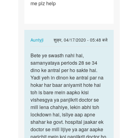
me plz help
gaye…
In
Auntyji
शुक्र, 04/17/2020 - 05:48 बजे
reply
पर्मालिंक
to
Bete ye swasth nahi hai,
Bete
Shadi
samanyataya periods 28 se 34
ye
ko
dino ke antral per ho sakte hai.
swasth
2
Yadi yeh in dinon ke antral par na
nahi
shal
hokar har baar aniyamit hote hai
hai,
ho
toh is bare mein aapko kisi
…
gaye…
vishesgya ya panjikrit doctor se
by
mill lena chahiye, lekin abhi toh
ratan
lockdown hai, isliye aap apne
Mali
shahar ke govt. hospital jaakar ek
doctor se mill lijiye ya agar aapke
parichit mein koi panjikrit doctor ho