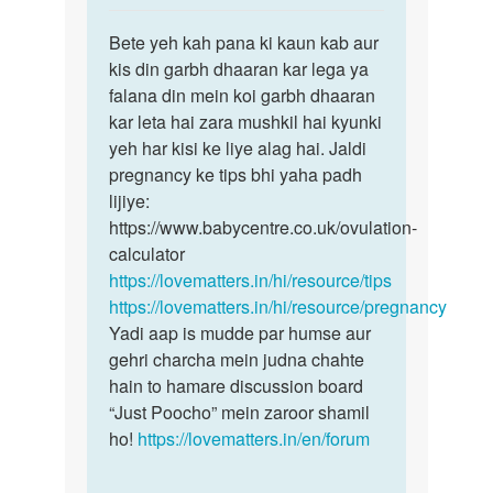
reply
पर्मालिंक
to
Bete yeh kah pana ki kaun kab aur
Bete
Date
kis din garbh dhaaran kar lega ya
yeh
ki
falana din mein koi garbh dhaaran
kah
kithe
kar leta hai zara mushkil hai kyunki
pana
din
yeh har kisi ke liye alag hai. Jaldi
ki
bd
pregnancy ke tips bhi yaha padh
kaun…
sex
lijiye:
kre…
https://www.babycentre.co.uk/ovulation-
by
calculator
अज्ञात
https://lovematters.in/hi/resource/tips
https://lovematters.in/hi/resource/pregnancy
Yadi aap is mudde par humse aur
gehri charcha mein judna chahte
hain to hamare discussion board
“Just Poocho” mein zaroor shamil
ho!
https://lovematters.in/en/forum