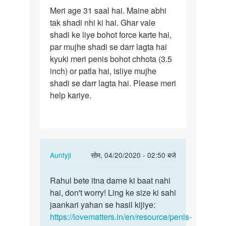
पर्मालिंक
Meri age 31 saal hai. Maine abhi
Meri
tak shadi nhi ki hai. Ghar vale
age
shadi ke liye bohot force karte hai,
31
par mujhe shadi se darr lagta hai
saal
kyuki meri penis bohot chhota (3.5
hai.
inch) or patla hai, isliye mujhe
Maine…
shadi se darr lagta hai. Please meri
help kariye.
In
Auntyji
सोम, 04/20/2020 - 02:50 बजे
reply
पर्मालिंक
to
Rahul bete itna darne ki baat nahi
Rahul
Meri
hai, don't worry! Ling ke size ki sahi
bete
age
jaankari yahan se hasil kijiye:
itna
31
https://lovematters.in/en/resource/penis-
darne