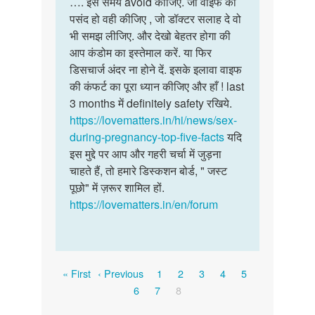
…. इस समय avoid कीजिए. जो वाइफ को
जय
पसंद हो वही कीजिए , जो डॉक्टर सलाह दे वो
भी समझ लीजिए. और देखो बेहतर होगा की
आप कंडोम का इस्तेमाल करें. या फिर
डिसचार्ज अंदर ना होने दें. इसके इलावा वाइफ
की कंफर्ट का पूरा ध्यान कीजिए और हाँ ! last
3 months में definitely safety रखिये.
https://lovematters.in/hi/news/sex-
during-pregnancy-top-five-facts
यदि
इस मुद्दे पर आप और गहरी चर्चा में जुड़ना
चाहते हैं, तो हमारे डिस्कशन बोर्ड, " जस्ट
पूछो" में ज़रूर शामिल हों.
https://lovematters.in/en/forum
Pagination
First
Previous
Page
Page
Page
Page
Page
« First
‹ Previous
1
2
3
4
5
page
page
Page
Page
Current
6
7
8
page