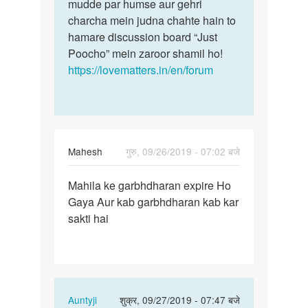
mudde par humse aur gehri
charcha mein judna chahte hain to
hamare discussion board “Just
Poocho” mein zaroor shamil ho!
https://lovematters.in/en/forum
Mahesh
गुरु, 09/26/2019 - 07:02 बजे
पर्मालिंक
Mahila ke garbhdharan expire Ho
Mahila
Gaya Aur kab garbhdharan kab kar
ke
sakti hai
garbhdharan
expire…
In
Auntyji
शुक्र, 09/27/2019 - 07:47 बजे