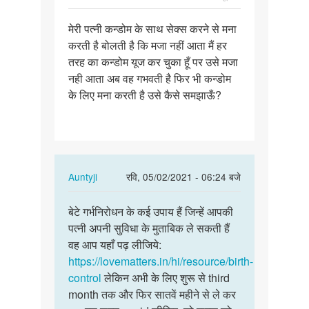
पर्मालिंक
मेरी पत्नी कन्डोम के साथ सेक्स करने से मना
मेरी
करती है बोलती है कि मजा नहीं आता मैं हर
पत्नी
तरह का कन्डोम यूज कर चुका हूँ पर उसे मजा
कन्डोम
नही आता अब वह गभवती है फिर भी कन्डोम
के
के लिए मना करती है उसे कैसे समझाऊँ?
साथ…
In
Auntyji
रवि, 05/02/2021 - 06:24 बजे
reply
पर्मालिंक
to
बेटे गर्भनिरोधन के कई उपाय हैं जिन्हें आपकी
बेटे
मेरी
पत्नी अपनी सुविधा के मुताबिक ले सकती हैं
गर्भनिरोधन
पत्नी
वह आप यहाँ पढ़ लीजिये:
के
कन्डोम
https://lovematters.in/hi/resource/birth-
कई
के
control
लेकिन अभी के लिए शुरू से third
उपाय…
साथ…
month तक और फिर सातवें महीने से ले कर
by