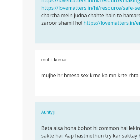
https://lovematters.in/hi/resource/making
rakesh
https://lovematters.in/hi/resource/safe-s
ke
charcha mein judna chahte hain to hamare
jaankari…
zaroor shamil ho!
https://lovematters.in/
mohit kumar
पर्मालिंक
mujhe hr hmesa sex krne ka mn krte rhta 
mujhe
hr
hmesa
sex
krne
In
Auntyji
ka…
reply
पर्मालिंक
to
Beta aisa hona bohot hi common hai lekin
Beta
mujhe
sakte hai. Aap hastmethun try kar saktay 
aisa