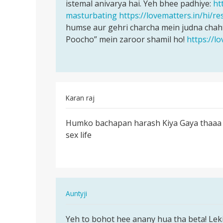
karna
istemal anivarya hai. Yeh bhee padhiye:
ht
…
achha…
masturbating
https://lovematters.in/hi/r
by
humse aur gehri charcha mein judna chaht
अज्ञात
Poocho” mein zaroor shamil ho!
https://l
Karan raj
पर्मालिंक
Humko bachapan harash Kiya Gaya thaaa h
Humko
sex life
bachapan
harash
Kiya…
In
Auntyji
reply
पर्मालिंक
to
Yeh to bohot hee anany hua tha beta! Lekin
Yeh