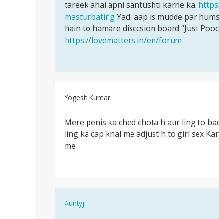
hr
tareek ahai apni santushti karne ka.
https
hona
hmesa
masturbating
Yadi aap is mudde par hums
bohot
sex
hain to hamare disccsion board “Just Poo
hi…
krne
https://lovematters.in/en/forum
ka…
by
mohit
kumar
Yogesh Kumar
पर्मालिंक
Mere penis ka ched chota h aur ling to ba
Mere
ling ka cap khal me adjust h to girl sex K
penis
me
ka
ched
chota
h…
In
Auntyji
reply
पर्मालिंक