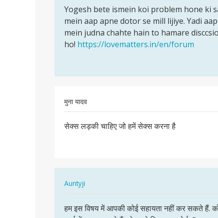
to
Yogesh bete ismein koi problem hone ki sa
Yogesh
Mere
mein aap apne dotor se mill lijiye. Yadi a
bete
penis
mein judna chahte hain to hamare disccsi
ismein
ka
ho!
https://lovematters.in/en/forum
koi…
ched
chota
h…
by
Yogesh
मुना यादव
Kumar
पर्मालिंक
सेक्स लड़की चाहिए जो हमें सेक्स करना है
सेक्स
लड़की
चाहिए
जो
हमें…
In
Auntyji
reply
पर्मालिंक
to
हम इस विषय में आपकी कोई सहायता नहीं कर सकते हैं. को
हम
सेक्स