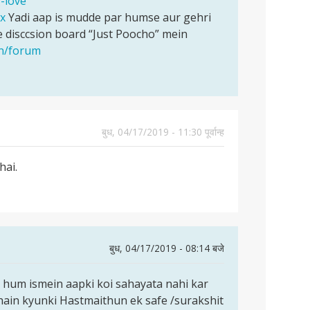
-love
ex
Yadi aap is mudde par humse aur gehri
 disccsion board “Just Poocho” mein
en/forum
बुध, 04/17/2019 - 11:30 पूर्वान्ह
hai.
बुध, 04/17/2019 - 08:14 बजे
 hum ismein aapki koi sahayata nahi kar
hain kyunki Hastmaithun ek safe /surakshit