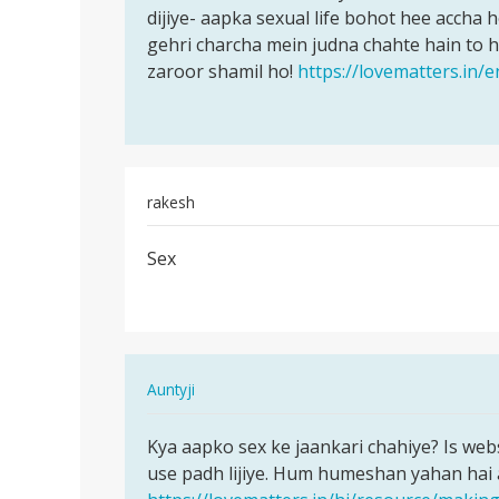
Humko
dijiye- aapka sexual life bohot hee accha
to
bachapan
gehri charcha mein judna chahte hain to 
bohot
harash
zaroor shamil ho!
https://lovematters.in/
hee
Kiya…
anany
by
hua…
Karan
raj
rakesh
पर्मालिंक
Sex
Sex
In
Auntyji
reply
पर्मालिंक
to
Kya aapko sex ke jaankari chahiye? Is web
Kya
Sex
use padh lijiye. Hum humeshan yahan hai a
aapko
by
sex