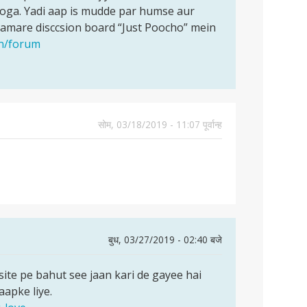
 hoga. Yadi aap is mudde par humse aur
hamare disccsion board “Just Poocho” mein
en/forum
सोम, 03/18/2019 - 11:07 पूर्वान्ह
बुध, 03/27/2019 - 02:40 बजे
site pe bahut see jaan kari de gayee hai
apke liye.