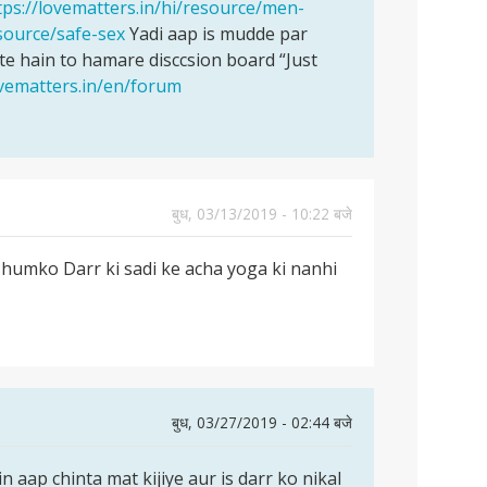
tps://lovematters.in/hi/resource/men-
से
esource/safe-sex
Yadi aap is mudde par
कैसे
e hain to hamare disccsion board “Just
बात
ovematters.in/en/forum
करें
बुध, 03/13/2019 - 10:22 बजे
umko Darr ki sadi ke acha yoga ki nanhi
बुध, 03/27/2019 - 02:44 बजे
 aap chinta mat kijiye aur is darr ko nikal