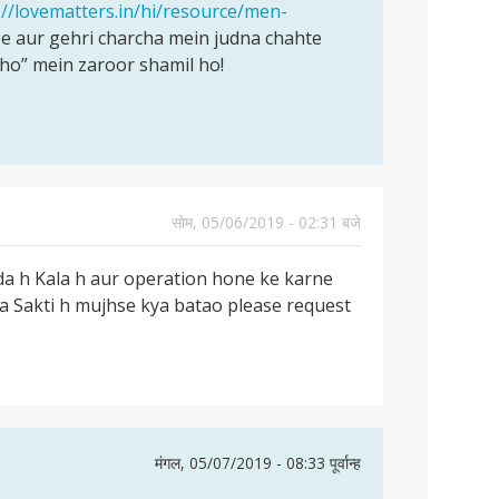
://lovematters.in/hi/resource/men-
e aur gehri charcha mein judna chahte
cho” mein zaroor shamil ho!
सोम, 05/06/2019 - 02:31 बजे
da h Kala h aur operation hone ke karne
ara Sakti h mujhse kya batao please request
मंगल, 05/07/2019 - 08:33 पूर्वान्ह