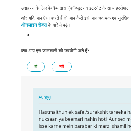
उदाहरण के लिए वेबकैम द्वारा ’(कॉम्प्यूटर व इंटरनेट के साथ इस्ते
और यदि आप ऐसा करते हैं तो आप कैसे इसे आनन्ददायक एवं सुरक्षित 
ऑनलाइन सेक्स
के बारे में पढ़ें।
क्या आप इस जानकारी को उपयोगी पाते हैं?
हां
नहीं
In
Auntyji
reply
पर्मालिंक
to
Hastmaithun ek safe /surakshit tareeka ha
Hastmaithun
Kya
nuksaan ya beemari nahin hoti. Aur sex me
ek
masturbation
isse karne mein barabar ki marzi shamil 
safe