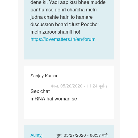
by
dene ki. Yadi aap kisi bhee mudde
play
par humse gehri charcha mein
boy
judna chahte hain to hamare
discussion board “Just Poocho”
mein zaroor shamil ho!
https://lovematters.in/en/forum
Sanjay Kumar
पर्मालिंक
मंगल, 05/26/2020 - 11:24 पूर्वान्ह
Sex chat
Sex
mRNA hai woman se
chat
mRNA
hai
woman
se
In
Auntyji
बुध, 05/27/2020 - 06:57 बजे