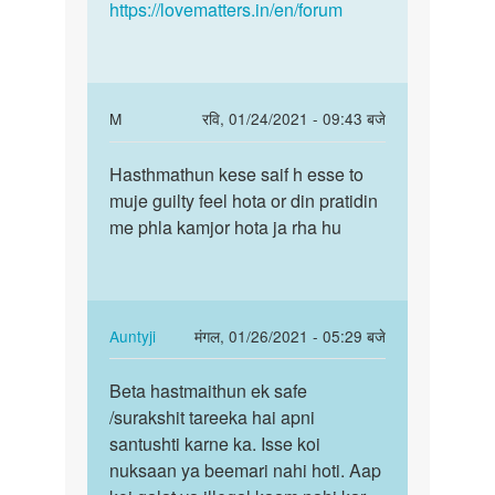
https://lovematters.in/en/forum
In
M
रवि, 01/24/2021 - 09:43 बजे
reply
पर्मालिंक
to
Hasthmathun kese saif h esse to
Hasthmathun
Aarif
muje guilty feel hota or din pratidin
kese
bete
me phla kamjor hota ja rha hu
saif
sex
h
ki
esse…
ichchha…
by
In
Auntyji
मंगल, 01/26/2021 - 05:29 बजे
Auntyji
reply
पर्मालिंक
to
Beta hastmaithun ek safe
Beta
Hasthmathun
/surakshit tareeka hai apni
hastmaithun
kese
santushti karne ka. Isse koi
ek
saif
nuksaan ya beemari nahi hoti. Aap
safe
h