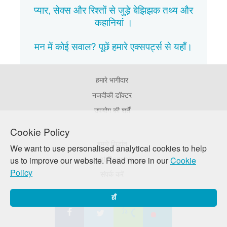
प्यार, सेक्स और रिश्तों से जुड़े बेझिझक
तथ्य
और
कहानियां
।
मन में कोई सवाल? पूछें हमारे एक्सपर्ट्स से
यहाँ।
हमारे भागीदार
Footer
Pages
नजदीकी डॉक्टर
उपयोग की शर्तें
Cookie Policy
Footer
हमारे सिद्धांत
We want to use personalised analytical cookies to help
Company
Just Poocho
us to improve our website. Read more in our
Cookie
Policy
संपर्क करें
हाँ
सोशल मीडिया पे जुड़े