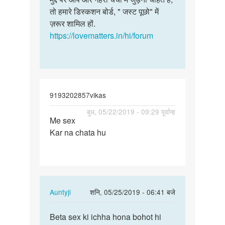
चाहिए
तो हमारे डिस्कशन बोर्ड, " जस्ट पूछो" में
में
जो
ज़रूर शामिल हों.
आपकी
हमें…
https://lovematters.in/hi/forum
कोई…
by
मुना
यादव
9193202857vikas
पर्मालिंक
बुध, 05/22/2019 - 09:29 पूर्वान्ह
Me sex
Me
Kar na chata hu
sex
Kar
na
chata
hu
In
Auntyji
शनि, 05/25/2019 - 06:41 बजे
reply
पर्मालिंक
to
Beta sex ki ichha hona bohot hi
Beta