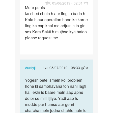
पर्मालिंक
सोम, 05/06/2019 - 02:31 बजे
Mere penis
Mere
ka ched chota h aur ling to bada h
penis
Kala h aur operation hone ke karne
ka
ling ka cap khal me adjust h to girl
ched
sex Kara Sakti h mujhse kya batao
chota
please request me
h…
In
Auntyji
मंगल, 05/07/2019 - 08:33 पूर्वान्ह
reply
पर्मालिंक
to
Yogesh bete ismein koi problem
Yogesh
Mere
hone ki sambhavana toh nahi lagti
bete
penis
hai lekin is baare mein aap apne
ismein
ka
dotor se mill lijiye. Yadi aap is
koi…
ched
mudde par humse aur gehri
chota
charcha mein judna chahte hain to