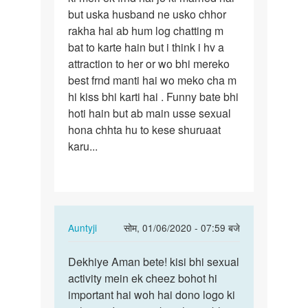
but uska husband ne usko chhor
aunty
rakha hai ab hum log chatting m
mera…
bat to karte hain but i think i hv a
attraction to her or wo bhi mereko
best frnd manti hai wo meko cha m
hi kiss bhi karti hai . Funny bate bhi
hoti hain but ab main usse sexual
hona chhta hu to kese shuruaat
karu...
In
Auntyji
सोम, 01/06/2020 - 07:59 बजे
reply
पर्मालिंक
to
Dekhiye Aman bete! kisi bhi sexual
Dekhiye
Hello
activity mein ek cheez bohot hi
Aman
auntyji
important hai woh hai dono logo ki
bete!