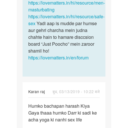
https://lovematters.in/hi/resource/men-
masturbating
https://lovematters.in/hi/resource/safe-
sex
Yadi aap is mudde par humse
aur gehri charcha mein judna
chahte hain to hamare disccsion
board “Just Poocho” mein zaroor
shamil ho!
https://lovematters.in/en/forum
Karan raj
बुध, 03/13/2019 - 10:22 बजे
पर्मालिंक
Humko bachapan harash Kiya
Humko
Gaya thaaa humko Darr ki sadi ke
bachapan
acha yoga ki nanhi sex life
harash
Kiya…