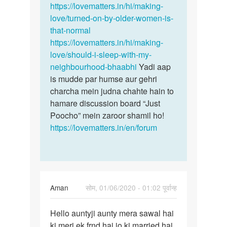
by
https://lovematters.in/hi/making-
Pankaj
love/turned-on-by-older-women-is-
Sonkar
that-normal
https://lovematters.in/hi/making-
love/should-i-sleep-with-my-
neighbourhood-bhaabhi
Yadi aap
is mudde par humse aur gehri
charcha mein judna chahte hain to
hamare discussion board “Just
Poocho” mein zaroor shamil ho!
https://lovematters.in/en/forum
Aman
सोम, 01/06/2020 - 01:02 पूर्वान्ह
पर्मालिंक
Hello auntyji aunty mera sawal hai
Hello
ki meri ek frnd hai jo ki married hai
auntyji