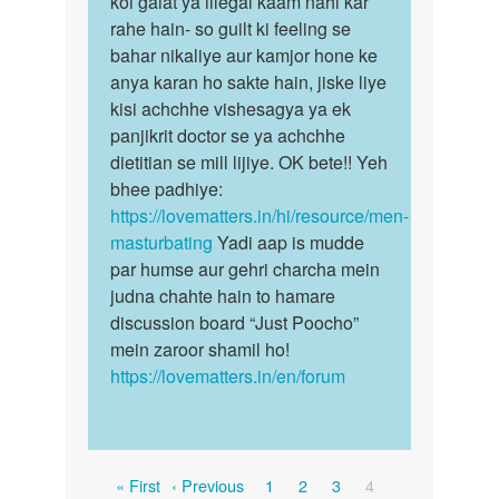
koi galat ya illegal kaam nahi kar
…
esse…
rahe hain- so guilt ki feeling se
by
bahar nikaliye aur kamjor hone ke
M
anya karan ho sakte hain, jiske liye
kisi achchhe vishesagya ya ek
panjikrit doctor se ya achchhe
dietitian se mill lijiye. OK bete!! Yeh
bhee padhiye:
https://lovematters.in/hi/resource/men-
masturbating
Yadi aap is mudde
par humse aur gehri charcha mein
judna chahte hain to hamare
discussion board “Just Poocho”
mein zaroor shamil ho!
https://lovematters.in/en/forum
Pagination
First
Previous
Page
Page
Page
Current
« First
‹ Previous
1
2
3
4