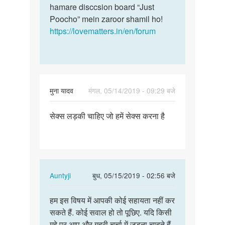
h…
hamare disccsion board “Just
by
Poocho” mein zaroor shamil ho!
Yogesh
https://lovematters.in/en/forum
Kumar
मुना यादव
मंगल, 05/14/2019 - 09:29 बजे
पर्मालिंक
सेक्स लड़की चाहिए जो हमें सेक्स करना है
सेक्स
लड़की
चाहिए
जो
हमें…
In
Auntyji
बुध, 05/15/2019 - 02:56 बजे
reply
पर्मालिंक
to
हम इस विषय में आपकी कोई सहायता नहीं कर
हम
सेक्स
सकते हैं. कोई सवाल हो तो पूछिए. यदि किसी
इस
लड़की
मुद्दे पर आप और गहरी चर्चा में जुड़ना चाहते हैं,
विषय