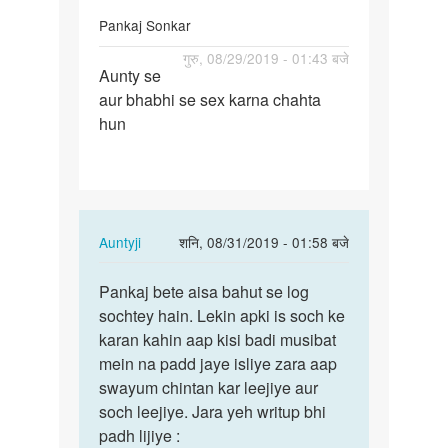
Pankaj Sonkar
पर्मालिंक
गुरु, 08/29/2019 - 01:43 बजे
Aunty se
Aunty
aur bhabhi se sex karna chahta
se
hun
aur
bhabhi
se
sex…
In
Auntyji
शनि, 08/31/2019 - 01:58 बजे
reply
पर्मालिंक
to
Pankaj bete aisa bahut se log
Pankaj
Aunty
sochtey hain. Lekin apki is soch ke
bete
se
karan kahin aap kisi badi musibat
aisa
aur
mein na padd jaye isliye zara aap
bahut
bhabhi
swayum chintan kar leejiye aur
se…
se
soch leejiye. Jara yeh writup bhi
sex…
padh lijiye :