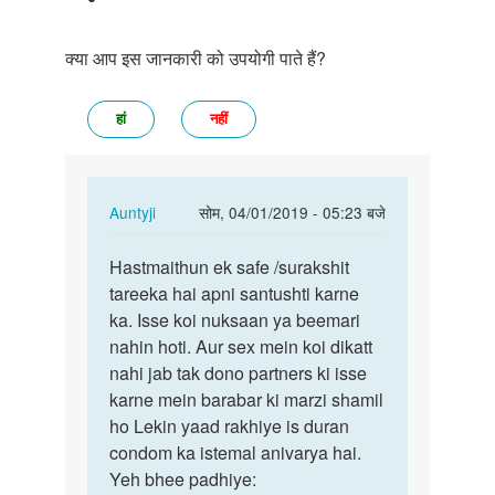
क्या आप इस जानकारी को उपयोगी पाते हैं?
हां
नहीं
In
Auntyji
सोम, 04/01/2019 - 05:23 बजे
reply
पर्मालिंक
to
Hastmaithun ek safe /surakshit
Hastmaithun
Kya
tareeka hai apni santushti karne
ek
masturbation
ka. Isse koi nuksaan ya beemari
safe
karna
nahin hoti. Aur sex mein koi dikatt
…
achha…
nahi jab tak dono partners ki isse
by
karne mein barabar ki marzi shamil
अज्ञात
ho Lekin yaad rakhiye is duran
condom ka istemal anivarya hai.
Yeh bhee padhiye: