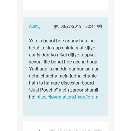
In
Auntyji
बुध, 03/27/2019 - 02:44 बजे
reply
पर्मालिंक
to
Yeh to bohot hee anany hua tha
Yeh
Humko
beta! Lekin aap chinta mat kijiye
to
bachapan
aur is darr ko nikal dijiye- aapka
bohot
harash
sexual life bohot hee accha hoga.
hee
Kiya…
Yadi aap is mudde par humse aur
anany
by
gehri charcha mein judna chahte
hua…
Karan
hain to hamare disccsion board
raj
“Just Poocho” mein zaroor shamil
ho!
https://lovematters.in/en/forum