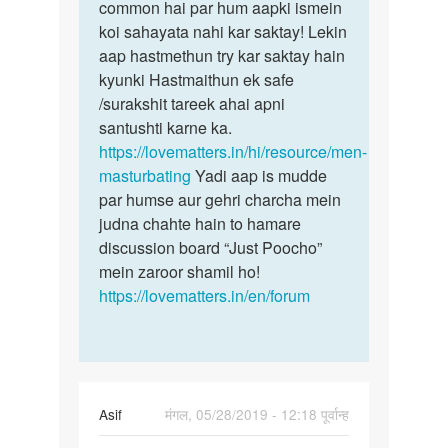
Me
common hai par hum aapki ismein
sex
sex
koi sahayata nahi kar saktay! Lekin
ki
Kar
aap hastmethun try kar saktay hain
ichha
na
kyunki Hastmaithun ek safe
hona
chata
/surakshit tareek ahai apni
bohot…
hu
santushti karne ka.
by
https://lovematters.in/hi/resource/men-
9193202857vikas
masturbating
Yadi aap is mudde
par humse aur gehri charcha mein
judna chahte hain to hamare
discussion board “Just Poocho”
mein zaroor shamil ho!
https://lovematters.in/en/forum
Asif
मंगल, 05/28/2019 - 12:18 पूर्वान्ह
पर्मालिंक