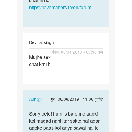
shamil ho!
https://lovematters.in/en/forum
Devi lal singh
पर्मालिंक
मंगल, 06/04/2019 - 09:36 बजे
Mujhe sex
Mujhe
chat krni h
sex
chat
krni
h
In
Auntyji
गुरु, 06/06/2019 - 11:06 पूर्वान्ह
reply
पर्मालिंक
to
Sorry bête! hum is bare me aapki
Sorry
Mujhe
koi madad nahi kar sakte hai agar
bête!
sex
aapke paas koi anya sawal hai to
hum