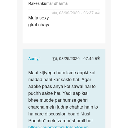
Rakeshkumar sharma
पर्मालिंक
सोम, 03/09/2020 - 06:37 बजे
Muja sexy
Muja
giral chaya
sexy
giral
chaya
In
Auntyji
बुध, 03/25/2020 - 07:45 बजे
reply
पर्मालिंक
to
Maaf kijiyega hum isme aapki koi
Maaf
Muja
madad nahi kar sakte hai. Agar
kijiyega
sexy
aapke paas anya koi sawal hai to
hum
giral
puchh sakte hai. Yadi aap kisi
isme
chaya
bhee mudde par humse gehri
aapki…
by
charcha mein judna chahte hain to
Rakeshkumar
hamare discussion board “Just
sharma
Poocho” mein zaroor shamil ho!
https://lovematters.in/en/forum