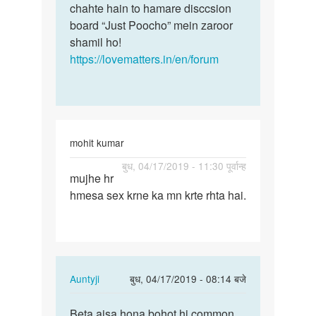
chahte hain to hamare disccsion
board “Just Poocho” mein zaroor
shamil ho!
https://lovematters.in/en/forum
mohit kumar
पर्मालिंक
बुध, 04/17/2019 - 11:30 पूर्वान्ह
mujhe hr
mujhe
hmesa sex krne ka mn krte rhta hai.
hr
hmesa
sex
krne
ka…
In
Auntyji
बुध, 04/17/2019 - 08:14 बजे
reply
पर्मालिंक
to
Beta aisa hona bohot hi common
Beta