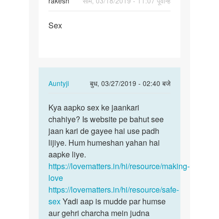
rakesh
सोम, 03/18/2019 - 11:07 पूर्वान्ह
पर्मालिंक
Sex
Sex
In
Auntyji
बुध, 03/27/2019 - 02:40 बजे
reply
पर्मालिंक
to
Kya aapko sex ke jaankari
Kya
Sex
chahiye? Is website pe bahut see
aapko
by
jaan kari de gayee hai use padh
sex
rakesh
lijiye. Hum humeshan yahan hai
ke
aapke liye.
jaankari…
https://lovematters.in/hi/resource/making-
love
https://lovematters.in/hi/resource/safe-
sex
Yadi aap is mudde par humse
aur gehri charcha mein judna