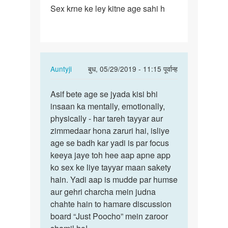
Sex krne ke ley kitne age sahi h
Sex
krne
ke
ley
kitne
In
Auntyji
बुध, 05/29/2019 - 11:15 पूर्वान्ह
age…
reply
पर्मालिंक
to
Asif bete age se jyada kisi bhi
Asif
Sex
insaan ka mentally, emotionally,
bete
krne
physically - har tareh tayyar aur
age
ke
zimmedaar hona zaruri hai, isliye
se
ley
age se badh kar yadi is par focus
jyada
kitne
keeya jaye toh hee aap apne app
kisi…
age…
ko sex ke liye tayyar maan sakety
by
hain. Yadi aap is mudde par humse
Asif
aur gehri charcha mein judna
chahte hain to hamare discussion
board “Just Poocho” mein zaroor