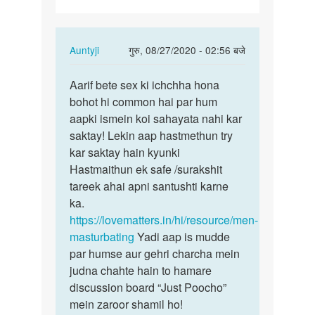
hai
In
Auntyji
गुरु, 08/27/2020 - 02:56 बजे
reply
पर्मालिंक
to
Aarif bete sex ki ichchha hona
Aarif
Mujhe
bohot hi common hai par hum
bete
sex
aapki ismein koi sahayata nahi kar
sex
karna
saktay! Lekin aap hastmethun try
ki
hai
kar saktay hain kyunki
ichchha…
by
Hastmaithun ek safe /surakshit
Aarif
tareek ahai apni santushti karne
ka.
https://lovematters.in/hi/resource/men-
masturbating
Yadi aap is mudde
par humse aur gehri charcha mein
judna chahte hain to hamare
discussion board “Just Poocho”
mein zaroor shamil ho!