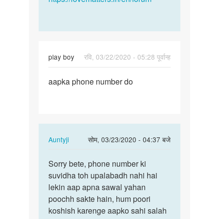
play boy
रवि, 03/22/2020 - 05:28 पूर्वान्ह
पर्मालिंक
aapka phone number do
aapka
phone
number
do
In
Auntyji
सोम, 03/23/2020 - 04:37 बजे
reply
पर्मालिंक
to
Sorry bete, phone number ki
Sorry
aapka
suvidha toh upalabadh nahi hai
bete,
phone
lekin aap apna sawal yahan
phone
number
poochh sakte hain, hum poori
number
do
koshish karenge aapko sahi salah
ki…