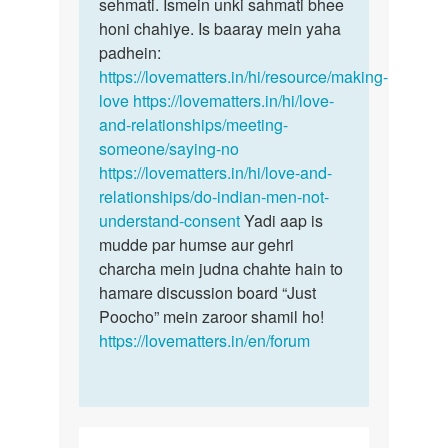
aunty
sehmati. Ismein unki sahmati bhee
kisi
mera…
honi chahiye. Is baaray mein yaha
bhi…
by
padhein:
Aman
https://lovematters.in/hi/resource/making-
love
https://lovematters.in/hi/love-
and-relationships/meeting-
someone/saying-no
https://lovematters.in/hi/love-and-
relationships/do-indian-men-not-
understand-consent
Yadi aap is
mudde par humse aur gehri
charcha mein judna chahte hain to
hamare discussion board “Just
Poocho” mein zaroor shamil ho!
https://lovematters.in/en/forum