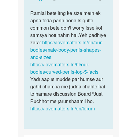
reply
पर्मालिंक
to
Ramlal bete ling ke size mein ek
Ramlal
Mera
apna teda pann hona is quite
bete
Ling
common bete don't worry isse koi
ling
tedha
samsya hoti nahin hai.Yeh padhiye
ke
Hai
zara:
https://lovematters.in/en/our-
size…
Sidha…
bodies/male-body/penis-shapes-
by
and-sizes
RAMLAL
https://lovematters.in/hi/our-
bodies/curved-penis-top-5-facts
Yadi aap is mudde par humse aur
gahri charcha me judna chahte hai
to hamare discussion Board “Just
Puchho” me jarur shaamil ho.
https://lovematters.in/en/forum