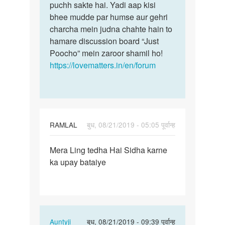
chat
puchh sakte hai. Yadi aap kisi
is
krni
bhee mudde par humse aur gehri
bare
h
charcha mein judna chahte hain to
me…
by
hamare discussion board “Just
Devi
Poocho” mein zaroor shamil ho!
lal
https://lovematters.in/en/forum
singh
RAMLAL
बुध, 08/21/2019 - 05:05 पूर्वान्ह
पर्मालिंक
Mera Ling tedha Hai Sidha karne
Mera
ka upay bataiye
Ling
tedha
Hai
Sidha…
In
Auntyji
बुध, 08/21/2019 - 09:39 पूर्वान्ह