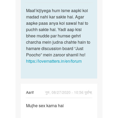
reply
पर्मालिंक
to
Maaf kijiyega hum isme aapki koi
Maaf
Sex
madad nahi kar sakte hai. Agar
kijiyega
chat
aapke paas anya koi sawal hai to
hum
mRNA
puchh sakte hai. Yadi aap kisi
isme
hai
bhee mudde par humse gehri
aapki…
woman
charcha mein judna chahte hain to
se
hamare discussion board “Just
by
Poocho” mein zaroor shamil ho!
Sanjay
https://lovematters.in/en/forum
Kumar
Aarif
गुरु, 08/27/2020 - 10:56 पूर्वान्ह
पर्मालिंक
Mujhe sex karna hai
Mujhe
sex
karna