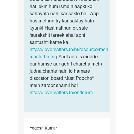
mujhe
hai lekin hum ismein aapki koi
aisa
hr
sahayata nahi kar sakte hai. Aap
hona
hmesa
hastmethun try kar saktay hain
bohot
sex
kyunki Hastmaithun ek safe
hi…
krne
/surakshit tareek ahai apni
ka…
santushti karne ka.
by
https://lovematters.in/hi/resource/men-
mohit
masturbating
Yadi aap is mudde
kumar
par humse aur gehri charcha mein
judna chahte hain to hamare
disccsion board “Just Poocho”
mein zaroor shamil ho!
https://lovematters.in/en/forum
Yogesh Kumar