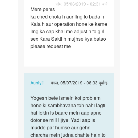
पर्मालिंक
सोम, 05/06/2019 - 02:31 बजे
Mere penis
Mere
ka ched chota h aur ling to bada h
penis
Kala h aur operation hone ke karne
ka
ling ka cap khal me adjust h to girl
ched
sex Kara Sakti h mujhse kya batao
chota
please request me
h…
In
Auntyji
मंगल, 05/07/2019 - 08:33 पूर्वान्ह
reply
पर्मालिंक
to
Yogesh bete ismein koi problem
Yogesh
Mere
hone ki sambhavana toh nahi lagti
bete
penis
hai lekin is baare mein aap apne
ismein
ka
dotor se mill lijiye. Yadi aap is
koi…
ched
mudde par humse aur gehri
chota
charcha mein judna chahte hain to