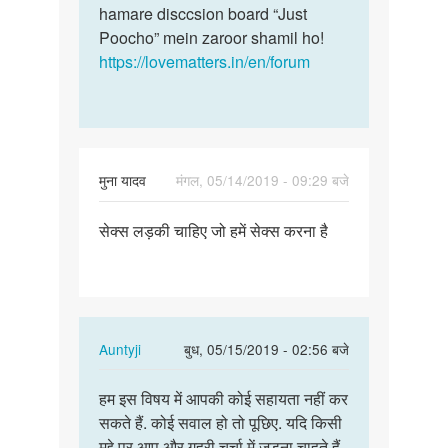
h…
hamare disccsion board “Just
by
Poocho” mein zaroor shamil ho!
Yogesh
https://lovematters.in/en/forum
Kumar
मुना यादव
मंगल, 05/14/2019 - 09:29 बजे
पर्मालिंक
सेक्स लड़की चाहिए जो हमें सेक्स करना है
सेक्स
लड़की
चाहिए
जो
हमें…
In
Auntyji
बुध, 05/15/2019 - 02:56 बजे
reply
पर्मालिंक
to
हम इस विषय में आपकी कोई सहायता नहीं कर
हम
सेक्स
सकते हैं. कोई सवाल हो तो पूछिए. यदि किसी
इस
लड़की
मुद्दे पर आप और गहरी चर्चा में जुड़ना चाहते हैं,
विषय