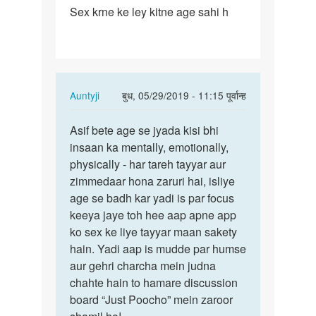
Sex krne ke ley kitne age sahi h
Sex
krne
ke
ley
kitne
In
Auntyji
बुध, 05/29/2019 - 11:15 पूर्वान्ह
age…
reply
पर्मालिंक
to
Asif bete age se jyada kisi bhi
Asif
Sex
insaan ka mentally, emotionally,
bete
krne
physically - har tareh tayyar aur
age
ke
zimmedaar hona zaruri hai, isliye
se
ley
age se badh kar yadi is par focus
jyada
kitne
keeya jaye toh hee aap apne app
kisi…
age…
ko sex ke liye tayyar maan sakety
by
hain. Yadi aap is mudde par humse
Asif
aur gehri charcha mein judna
chahte hain to hamare discussion
board “Just Poocho” mein zaroor