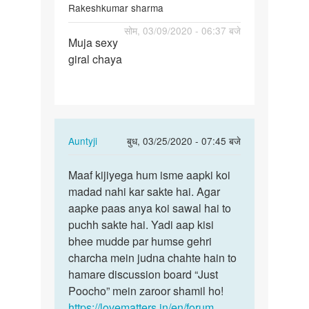
Rakeshkumar sharma
पर्मालिंक
सोम, 03/09/2020 - 06:37 बजे
Muja sexy
Muja
giral chaya
sexy
giral
chaya
In
Auntyji
बुध, 03/25/2020 - 07:45 बजे
reply
पर्मालिंक
to
Maaf kijiyega hum isme aapki koi
Maaf
Muja
madad nahi kar sakte hai. Agar
kijiyega
sexy
aapke paas anya koi sawal hai to
hum
giral
puchh sakte hai. Yadi aap kisi
isme
chaya
bhee mudde par humse gehri
aapki…
by
charcha mein judna chahte hain to
Rakeshkumar
hamare discussion board “Just
sharma
Poocho” mein zaroor shamil ho!
https://lovematters.in/en/forum