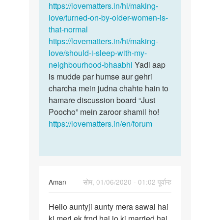
by
https://lovematters.in/hi/making-
Pankaj
love/turned-on-by-older-women-is-
Sonkar
that-normal
https://lovematters.in/hi/making-
love/should-i-sleep-with-my-
neighbourhood-bhaabhi
Yadi aap
is mudde par humse aur gehri
charcha mein judna chahte hain to
hamare discussion board “Just
Poocho” mein zaroor shamil ho!
https://lovematters.in/en/forum
Aman
सोम, 01/06/2020 - 01:02 पूर्वान्ह
पर्मालिंक
Hello auntyji aunty mera sawal hai
Hello
ki meri ek frnd hai jo ki married hai
auntyji