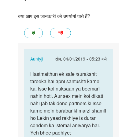
क्या आप इस जानकारी को उपयोगी पाते हैं?
हां
नहीं
In
Auntyji
सोम, 04/01/2019 - 05:23 बजे
reply
पर्मालिंक
to
Hastmaithun ek safe /surakshit
Hastmaithun
Kya
tareeka hai apni santushti karne
ek
masturbation
ka. Isse koi nuksaan ya beemari
safe
karna
nahin hoti. Aur sex mein koi dikatt
…
achha…
nahi jab tak dono partners ki isse
by
karne mein barabar ki marzi shamil
अज्ञात
ho Lekin yaad rakhiye is duran
condom ka istemal anivarya hai.
Yeh bhee padhiye: