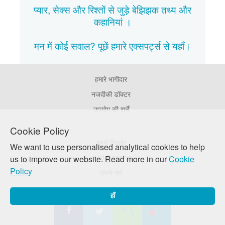
प्यार, सेक्स और रिश्तों से जुड़े बेझिझक
तथ्य
और
कहानियां
।
मन में कोई सवाल? पूछें हमारे एक्सपर्ट्स से
यहाँ।
हमारे भागीदार
Footer
Pages
नजदीकी डॉक्टर
उपयोग की शर्तें
Cookie Policy
Footer
हमारे सिद्धांत
We want to use personalised analytical cookies to help
Company
Just Poocho
us to improve our website. Read more in our
Cookie
Policy
संपर्क करें
हाँ
सोशल मीडिया पे जुड़े