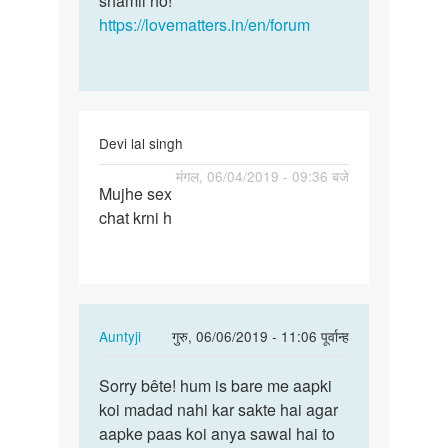
shamil ho!
https://lovematters.in/en/forum
Devi lal singh
पर्मालिंक
मंगल, 06/04/2019 - 09:36 बजे
Mujhe sex
Mujhe
chat krni h
sex
chat
krni
h
In
Auntyji
गुरु, 06/06/2019 - 11:06 पूर्वान्ह
reply
पर्मालिंक
to
Sorry bête! hum is bare me aapki
Sorry
Mujhe
koi madad nahi kar sakte hai agar
bête!
sex
aapke paas koi anya sawal hai to
hum