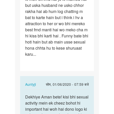
but uska husband ne usko chhor
aunty
rakha hai ab hum log chatting m
mera…
bat to karte hain but i think i hv a
attraction to her or wo bhi mereko
best frnd manti hai wo meko cha m
hi kiss bhi karti hai . Funny bate bhi
hoti hain but ab main usse sexual
hona chhta hu to kese shuruaat
karu...
In
Auntyji
सोम, 01/06/2020 - 07:59 बजे
reply
पर्मालिंक
to
Dekhiye Aman bete! kisi bhi sexual
Dekhiye
Hello
activity mein ek cheez bohot hi
Aman
auntyji
important hai woh hai dono logo ki
bete!