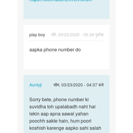
play boy
रवि, 03/22/2020 - 05:28 पूर्वान्ह
पर्मालिंक
aapka phone number do
aapka
phone
number
do
In
Auntyji
सोम, 03/23/2020 - 04:37 बजे
reply
पर्मालिंक
to
Sorry bete, phone number ki
Sorry
aapka
suvidha toh upalabadh nahi hai
bete,
phone
lekin aap apna sawal yahan
phone
number
poochh sakte hain, hum poori
number
do
koshish karenge aapko sahi salah
ki…