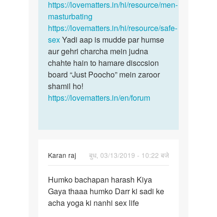
https://lovematters.in/hi/resource/men-
masturbating
https://lovematters.in/hi/resource/safe-
sex
Yadi aap is mudde par humse
aur gehri charcha mein judna
chahte hain to hamare disccsion
board “Just Poocho” mein zaroor
shamil ho!
https://lovematters.in/en/forum
Karan raj
बुध, 03/13/2019 - 10:22 बजे
पर्मालिंक
Humko bachapan harash Kiya
Humko
Gaya thaaa humko Darr ki sadi ke
bachapan
acha yoga ki nanhi sex life
harash
Kiya…