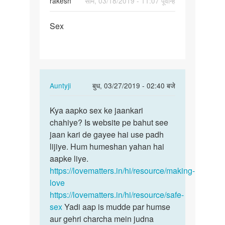
rakesh
सोम, 03/18/2019 - 11:07 पूर्वान्ह
पर्मालिंक
Sex
Sex
In
Auntyji
बुध, 03/27/2019 - 02:40 बजे
reply
पर्मालिंक
to
Kya aapko sex ke jaankari
Kya
Sex
chahiye? Is website pe bahut see
aapko
by
jaan kari de gayee hai use padh
sex
rakesh
lijiye. Hum humeshan yahan hai
ke
aapke liye.
jaankari…
https://lovematters.in/hi/resource/making-
love
https://lovematters.in/hi/resource/safe-
sex
Yadi aap is mudde par humse
aur gehri charcha mein judna