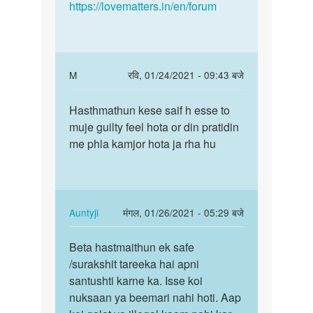
https://lovematters.in/en/forum
In
M
रवि, 01/24/2021 - 09:43 बजे
reply
पर्मालिंक
to
Hasthmathun kese saif h esse to
Hasthmathun
Aarif
muje guilty feel hota or din pratidin
kese
bete
me phla kamjor hota ja rha hu
saif
sex
h
ki
esse…
ichchha…
by
In
Auntyji
मंगल, 01/26/2021 - 05:29 बजे
Auntyji
reply
पर्मालिंक
to
Beta hastmaithun ek safe
Beta
Hasthmathun
/surakshit tareeka hai apni
hastmaithun
kese
santushti karne ka. Isse koi
ek
saif
nuksaan ya beemari nahi hoti. Aap
safe
h