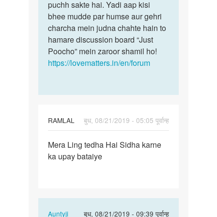
chat
puchh sakte hai. Yadi aap kisi
is
krni
bhee mudde par humse aur gehri
bare
h
charcha mein judna chahte hain to
me…
by
hamare discussion board “Just
Devi
Poocho” mein zaroor shamil ho!
lal
https://lovematters.in/en/forum
singh
RAMLAL
बुध, 08/21/2019 - 05:05 पूर्वान्ह
पर्मालिंक
Mera Ling tedha Hai Sidha karne
Mera
ka upay bataiye
Ling
tedha
Hai
Sidha…
In
Auntyji
बुध, 08/21/2019 - 09:39 पूर्वान्ह