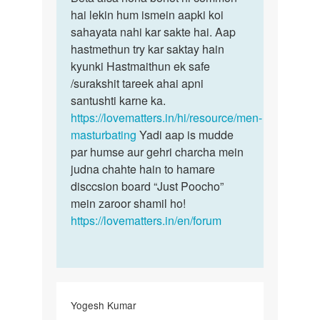
mujhe
hai lekin hum ismein aapki koi
aisa
hr
sahayata nahi kar sakte hai. Aap
hona
hmesa
hastmethun try kar saktay hain
bohot
sex
kyunki Hastmaithun ek safe
hi…
krne
/surakshit tareek ahai apni
ka…
santushti karne ka.
by
https://lovematters.in/hi/resource/men-
mohit
masturbating
Yadi aap is mudde
kumar
par humse aur gehri charcha mein
judna chahte hain to hamare
disccsion board “Just Poocho”
mein zaroor shamil ho!
https://lovematters.in/en/forum
Yogesh Kumar