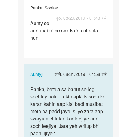
Pankaj Sonkar
पर्मालिंक
गुरु, 08/29/2019 - 01:43 बजे
Aunty se
Aunty
aur bhabhi se sex karna chahta
se
hun
aur
bhabhi
se
sex…
In
Auntyji
शनि, 08/31/2019 - 01:58 बजे
reply
पर्मालिंक
to
Pankaj bete aisa bahut se log
Pankaj
Aunty
sochtey hain. Lekin apki is soch ke
bete
se
karan kahin aap kisi badi musibat
aisa
aur
mein na padd jaye isliye zara aap
bahut
bhabhi
swayum chintan kar leejiye aur
se…
se
soch leejiye. Jara yeh writup bhi
sex…
padh lijiye :