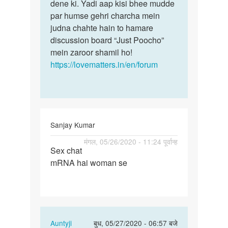
by
dene ki. Yadi aap kisi bhee mudde
play
par humse gehri charcha mein
boy
judna chahte hain to hamare
discussion board “Just Poocho”
mein zaroor shamil ho!
https://lovematters.in/en/forum
Sanjay Kumar
पर्मालिंक
मंगल, 05/26/2020 - 11:24 पूर्वान्ह
Sex chat
Sex
mRNA hai woman se
chat
mRNA
hai
woman
se
In
Auntyji
बुध, 05/27/2020 - 06:57 बजे