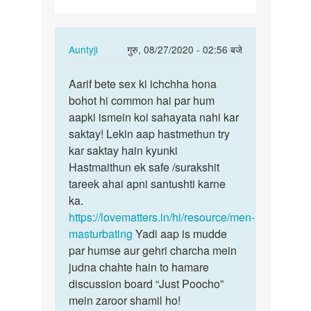
hai
In
Auntyji
गुरु, 08/27/2020 - 02:56 बजे
reply
पर्मालिंक
to
Aarif bete sex ki ichchha hona
Aarif
Mujhe
bohot hi common hai par hum
bete
sex
aapki ismein koi sahayata nahi kar
sex
karna
saktay! Lekin aap hastmethun try
ki
hai
kar saktay hain kyunki
ichchha…
by
Hastmaithun ek safe /surakshit
Aarif
tareek ahai apni santushti karne
ka.
https://lovematters.in/hi/resource/men-
masturbating
Yadi aap is mudde
par humse aur gehri charcha mein
judna chahte hain to hamare
discussion board “Just Poocho”
mein zaroor shamil ho!