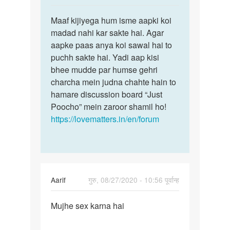
reply
पर्मालिंक
to
Maaf kijiyega hum isme aapki koi
Maaf
Sex
madad nahi kar sakte hai. Agar
kijiyega
chat
aapke paas anya koi sawal hai to
hum
mRNA
puchh sakte hai. Yadi aap kisi
isme
hai
bhee mudde par humse gehri
aapki…
woman
charcha mein judna chahte hain to
se
hamare discussion board “Just
by
Poocho” mein zaroor shamil ho!
Sanjay
https://lovematters.in/en/forum
Kumar
Aarif
गुरु, 08/27/2020 - 10:56 पूर्वान्ह
पर्मालिंक
Mujhe sex karna hai
Mujhe
sex
karna