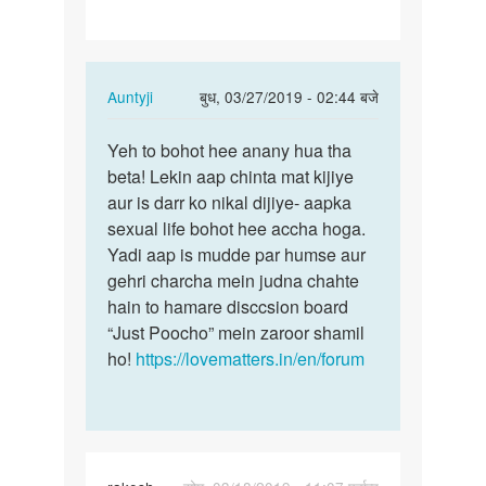
In
Auntyji
बुध, 03/27/2019 - 02:44 बजे
reply
पर्मालिंक
to
Yeh to bohot hee anany hua tha
Yeh
Humko
beta! Lekin aap chinta mat kijiye
to
bachapan
aur is darr ko nikal dijiye- aapka
bohot
harash
sexual life bohot hee accha hoga.
hee
Kiya…
Yadi aap is mudde par humse aur
anany
by
gehri charcha mein judna chahte
hua…
Karan
hain to hamare disccsion board
raj
“Just Poocho” mein zaroor shamil
ho!
https://lovematters.in/en/forum