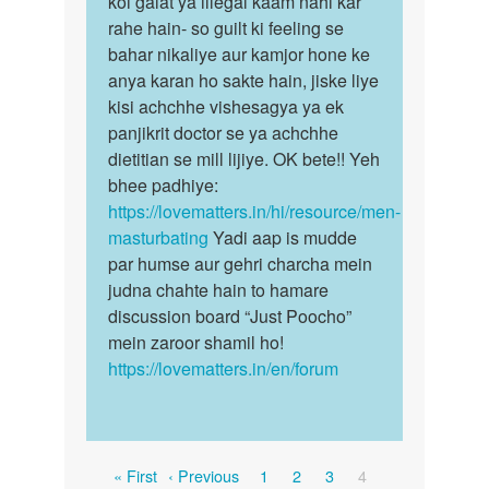
koi galat ya illegal kaam nahi kar
…
esse…
rahe hain- so guilt ki feeling se
by
bahar nikaliye aur kamjor hone ke
M
anya karan ho sakte hain, jiske liye
kisi achchhe vishesagya ya ek
panjikrit doctor se ya achchhe
dietitian se mill lijiye. OK bete!! Yeh
bhee padhiye:
https://lovematters.in/hi/resource/men-
masturbating
Yadi aap is mudde
par humse aur gehri charcha mein
judna chahte hain to hamare
discussion board “Just Poocho”
mein zaroor shamil ho!
https://lovematters.in/en/forum
Pagination
First
Previous
Page
Page
Page
Current
« First
‹ Previous
1
2
3
4