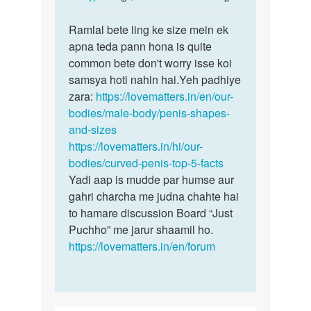
reply
पर्मालिंक
to
Ramlal bete ling ke size mein ek
Ramlal
Mera
apna teda pann hona is quite
bete
Ling
common bete don't worry isse koi
ling
tedha
samsya hoti nahin hai.Yeh padhiye
ke
Hai
zara:
https://lovematters.in/en/our-
size…
Sidha…
bodies/male-body/penis-shapes-
by
and-sizes
RAMLAL
https://lovematters.in/hi/our-
bodies/curved-penis-top-5-facts
Yadi aap is mudde par humse aur
gahri charcha me judna chahte hai
to hamare discussion Board “Just
Puchho” me jarur shaamil ho.
https://lovematters.in/en/forum