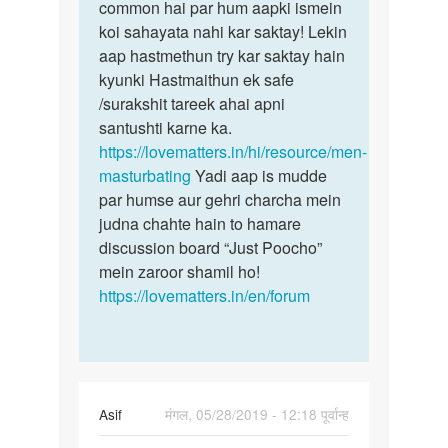
Me
common hai par hum aapki ismein
sex
sex
koi sahayata nahi kar saktay! Lekin
ki
Kar
aap hastmethun try kar saktay hain
ichha
na
kyunki Hastmaithun ek safe
hona
chata
/surakshit tareek ahai apni
bohot…
hu
santushti karne ka.
by
https://lovematters.in/hi/resource/men-
9193202857vikas
masturbating
Yadi aap is mudde
par humse aur gehri charcha mein
judna chahte hain to hamare
discussion board “Just Poocho”
mein zaroor shamil ho!
https://lovematters.in/en/forum
Asif
मंगल, 05/28/2019 - 12:18 पूर्वान्ह
पर्मालिंक