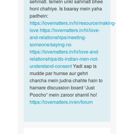
aunty
sehmati. Ismein unki sahmati bhee
kisi
mera…
honi chahiye. Is baaray mein yaha
bhi…
by
padhein:
Aman
https://lovematters.in/hi/resource/making-
love
https://lovematters.in/hi/love-
and-relationships/meeting-
someone/saying-no
https://lovematters.in/hi/love-and-
relationships/do-indian-men-not-
understand-consent
Yadi aap is
mudde par humse aur gehri
charcha mein judna chahte hain to
hamare discussion board “Just
Poocho” mein zaroor shamil ho!
https://lovematters.in/en/forum