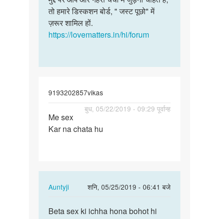
चाहिए
तो हमारे डिस्कशन बोर्ड, " जस्ट पूछो" में
में
जो
ज़रूर शामिल हों.
आपकी
हमें…
https://lovematters.in/hi/forum
कोई…
by
मुना
यादव
9193202857vikas
पर्मालिंक
बुध, 05/22/2019 - 09:29 पूर्वान्ह
Me sex
Me
Kar na chata hu
sex
Kar
na
chata
hu
In
Auntyji
शनि, 05/25/2019 - 06:41 बजे
reply
पर्मालिंक
to
Beta sex ki ichha hona bohot hi
Beta