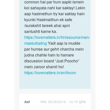
Me
common hai par hum aapki ismein
sex
sex
koi sahayata nahi kar saktay! Lekin
ki
Kar
aap hastmethun try kar saktay hain
ichha
na
kyunki Hastmaithun ek safe
hona
chata
/surakshit tareek ahai apni
bohot…
hu
santushti karne ka.
by
https://lovematters.in/hi/resource/men-
9193202857vikas
masturbating
Yadi aap is mudde
par humse aur gehri charcha mein
judna chahte hain to hamare
discussion board “Just Poocho”
mein zaroor shamil ho!
https://lovematters.in/en/forum
Asif
मंगल, 05/28/2019 - 12:18 पूर्वान्ह
पर्मालिंक