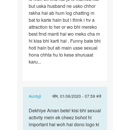
but uska husband ne usko chhor
aunty
rakha hai ab hum log chatting m
mera…
bat to karte hain but i think i hv a
attraction to her or wo bhi mereko
best frnd manti hai wo meko cha m
hi kiss bhi karti hai . Funny bate bhi
hoti hain but ab main usse sexual
hona chhta hu to kese shuruaat
karu...
In
Auntyji
सोम, 01/06/2020 - 07:59 बजे
reply
पर्मालिंक
to
Dekhiye Aman bete! kisi bhi sexual
Dekhiye
Hello
activity mein ek cheez bohot hi
Aman
auntyji
important hai woh hai dono logo ki
bete!