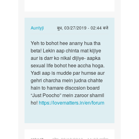
In
Auntyji
बुध, 03/27/2019 - 02:44 बजे
reply
पर्मालिंक
to
Yeh to bohot hee anany hua tha
Yeh
Humko
beta! Lekin aap chinta mat kijiye
to
bachapan
aur is darr ko nikal dijiye- aapka
bohot
harash
sexual life bohot hee accha hoga.
hee
Kiya…
Yadi aap is mudde par humse aur
anany
by
gehri charcha mein judna chahte
hua…
Karan
hain to hamare disccsion board
raj
“Just Poocho” mein zaroor shamil
ho!
https://lovematters.in/en/forum