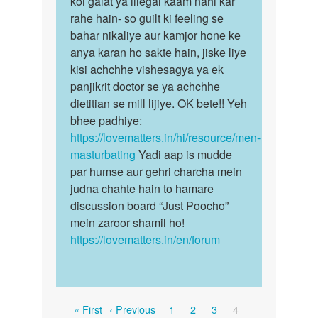
koi galat ya illegal kaam nahi kar
…
esse…
rahe hain- so guilt ki feeling se
by
bahar nikaliye aur kamjor hone ke
M
anya karan ho sakte hain, jiske liye
kisi achchhe vishesagya ya ek
panjikrit doctor se ya achchhe
dietitian se mill lijiye. OK bete!! Yeh
bhee padhiye:
https://lovematters.in/hi/resource/men-
masturbating
Yadi aap is mudde
par humse aur gehri charcha mein
judna chahte hain to hamare
discussion board “Just Poocho”
mein zaroor shamil ho!
https://lovematters.in/en/forum
Pagination
First
Previous
Page
Page
Page
Current
« First
‹ Previous
1
2
3
4