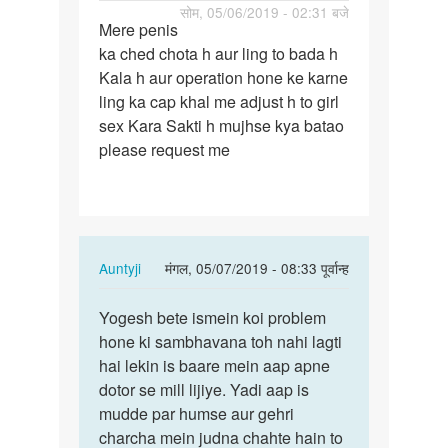
पर्मालिंक
सोम, 05/06/2019 - 02:31 बजे
Mere penis
Mere
ka ched chota h aur ling to bada h
penis
Kala h aur operation hone ke karne
ka
ling ka cap khal me adjust h to girl
ched
sex Kara Sakti h mujhse kya batao
chota
please request me
h…
In
Auntyji
मंगल, 05/07/2019 - 08:33 पूर्वान्ह
reply
पर्मालिंक
to
Yogesh bete ismein koi problem
Yogesh
Mere
hone ki sambhavana toh nahi lagti
bete
penis
hai lekin is baare mein aap apne
ismein
ka
dotor se mill lijiye. Yadi aap is
koi…
ched
mudde par humse aur gehri
chota
charcha mein judna chahte hain to