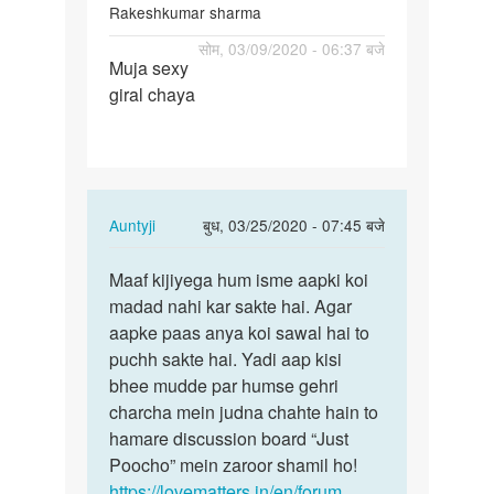
Rakeshkumar sharma
पर्मालिंक
सोम, 03/09/2020 - 06:37 बजे
Muja sexy
Muja
giral chaya
sexy
giral
chaya
In
Auntyji
बुध, 03/25/2020 - 07:45 बजे
reply
पर्मालिंक
to
Maaf kijiyega hum isme aapki koi
Maaf
Muja
madad nahi kar sakte hai. Agar
kijiyega
sexy
aapke paas anya koi sawal hai to
hum
giral
puchh sakte hai. Yadi aap kisi
isme
chaya
bhee mudde par humse gehri
aapki…
by
charcha mein judna chahte hain to
Rakeshkumar
hamare discussion board “Just
sharma
Poocho” mein zaroor shamil ho!
https://lovematters.in/en/forum