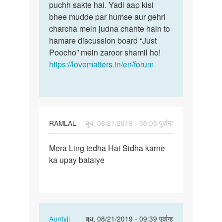
chat
puchh sakte hai. Yadi aap kisi
is
krni
bhee mudde par humse aur gehri
bare
h
charcha mein judna chahte hain to
me…
by
hamare discussion board “Just
Devi
Poocho” mein zaroor shamil ho!
lal
https://lovematters.in/en/forum
singh
RAMLAL
बुध, 08/21/2019 - 05:05 पूर्वान्ह
पर्मालिंक
Mera Ling tedha Hai Sidha karne
Mera
ka upay bataiye
Ling
tedha
Hai
Sidha…
In
Auntyji
बुध, 08/21/2019 - 09:39 पूर्वान्ह