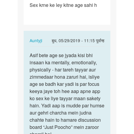
Sex krne ke ley kitne age sahi h
Sex
krne
ke
ley
kitne
In
Auntyji
बुध, 05/29/2019 - 11:15 पूर्वान्ह
age…
reply
पर्मालिंक
to
Asif bete age se jyada kisi bhi
Asif
Sex
insaan ka mentally, emotionally,
bete
krne
physically - har tareh tayyar aur
age
ke
zimmedaar hona zaruri hai, isliye
se
ley
age se badh kar yadi is par focus
jyada
kitne
keeya jaye toh hee aap apne app
kisi…
age…
ko sex ke liye tayyar maan sakety
by
hain. Yadi aap is mudde par humse
Asif
aur gehri charcha mein judna
chahte hain to hamare discussion
board “Just Poocho” mein zaroor