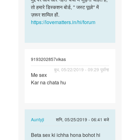
चाहिए
तो हमारे डिस्कशन बोर्ड, " जस्ट पूछो" में
में
जो
ज़रूर शामिल हों.
आपकी
हमें…
https://lovematters.in/hi/forum
कोई…
by
मुना
यादव
9193202857vikas
पर्मालिंक
बुध, 05/22/2019 - 09:29 पूर्वान्ह
Me sex
Me
Kar na chata hu
sex
Kar
na
chata
hu
In
Auntyji
शनि, 05/25/2019 - 06:41 बजे
reply
पर्मालिंक
to
Beta sex ki ichha hona bohot hi
Beta