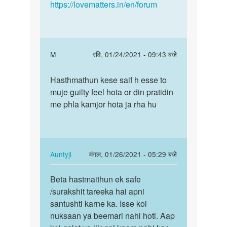
https://lovematters.in/en/forum
In
M
रवि, 01/24/2021 - 09:43 बजे
reply
पर्मालिंक
to
Hasthmathun kese saif h esse to
Hasthmathun
Aarif
muje guilty feel hota or din pratidin
kese
bete
me phla kamjor hota ja rha hu
saif
sex
h
ki
esse…
ichchha…
by
In
Auntyji
मंगल, 01/26/2021 - 05:29 बजे
Auntyji
reply
पर्मालिंक
to
Beta hastmaithun ek safe
Beta
Hasthmathun
/surakshit tareeka hai apni
hastmaithun
kese
santushti karne ka. Isse koi
ek
saif
nuksaan ya beemari nahi hoti. Aap
safe
h