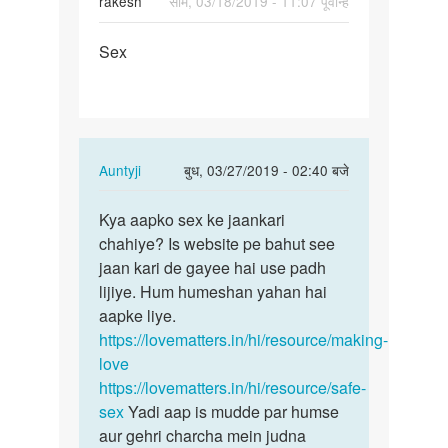
rakesh
सोम, 03/18/2019 - 11:07 पूर्वान्ह
पर्मालिंक
Sex
Sex
In
Auntyji
बुध, 03/27/2019 - 02:40 बजे
reply
पर्मालिंक
to
Kya aapko sex ke jaankari
Kya
Sex
chahiye? Is website pe bahut see
aapko
by
jaan kari de gayee hai use padh
sex
rakesh
lijiye. Hum humeshan yahan hai
ke
aapke liye.
jaankari…
https://lovematters.in/hi/resource/making-
love
https://lovematters.in/hi/resource/safe-
sex
Yadi aap is mudde par humse
aur gehri charcha mein judna