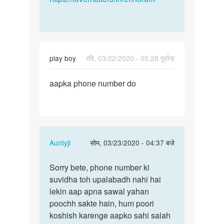
play boy
रवि, 03/22/2020 - 05:28 पूर्वान्ह
पर्मालिंक
aapka phone number do
aapka
phone
number
do
In
Auntyji
सोम, 03/23/2020 - 04:37 बजे
reply
पर्मालिंक
to
Sorry bete, phone number ki
Sorry
aapka
suvidha toh upalabadh nahi hai
bete,
phone
lekin aap apna sawal yahan
phone
number
poochh sakte hain, hum poori
number
do
koshish karenge aapko sahi salah
ki…