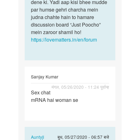
by
dene ki. Yadi aap kisi bhee mudde
play
par humse gehri charcha mein
boy
judna chahte hain to hamare
discussion board “Just Poocho”
mein zaroor shamil ho!
https://lovematters.in/en/forum
Sanjay Kumar
पर्मालिंक
मंगल, 05/26/2020 - 11:24 पूर्वान्ह
Sex chat
Sex
mRNA hai woman se
chat
mRNA
hai
woman
se
In
Auntyji
बुध, 05/27/2020 - 06:57 बजे