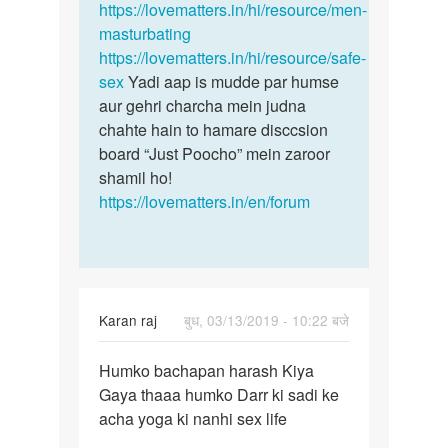
https://lovematters.in/hi/resource/men-
masturbating
https://lovematters.in/hi/resource/safe-
sex
Yadi aap is mudde par humse
aur gehri charcha mein judna
chahte hain to hamare disccsion
board “Just Poocho” mein zaroor
shamil ho!
https://lovematters.in/en/forum
Karan raj
बुध, 03/13/2019 - 10:22 बजे
पर्मालिंक
Humko bachapan harash Kiya
Humko
Gaya thaaa humko Darr ki sadi ke
bachapan
acha yoga ki nanhi sex life
harash
Kiya…