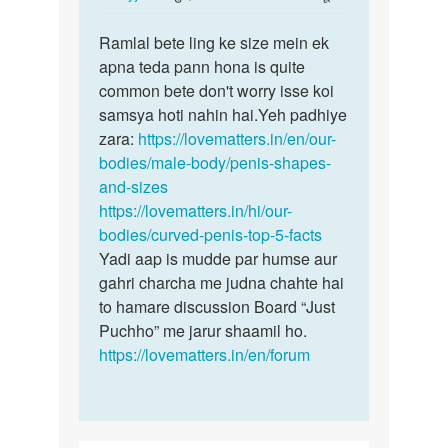
reply
पर्मालिंक
to
Ramlal bete ling ke size mein ek
Ramlal
Mera
apna teda pann hona is quite
bete
Ling
common bete don't worry isse koi
ling
tedha
samsya hoti nahin hai.Yeh padhiye
ke
Hai
zara:
https://lovematters.in/en/our-
size…
Sidha…
bodies/male-body/penis-shapes-
by
and-sizes
RAMLAL
https://lovematters.in/hi/our-
bodies/curved-penis-top-5-facts
Yadi aap is mudde par humse aur
gahri charcha me judna chahte hai
to hamare discussion Board “Just
Puchho” me jarur shaamil ho.
https://lovematters.in/en/forum