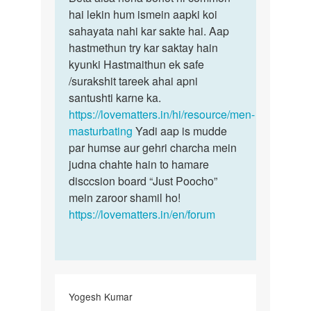
mujhe
hai lekin hum ismein aapki koi
aisa
hr
sahayata nahi kar sakte hai. Aap
hona
hmesa
hastmethun try kar saktay hain
bohot
sex
kyunki Hastmaithun ek safe
hi…
krne
/surakshit tareek ahai apni
ka…
santushti karne ka.
by
https://lovematters.in/hi/resource/men-
mohit
masturbating
Yadi aap is mudde
kumar
par humse aur gehri charcha mein
judna chahte hain to hamare
disccsion board “Just Poocho”
mein zaroor shamil ho!
https://lovematters.in/en/forum
Yogesh Kumar