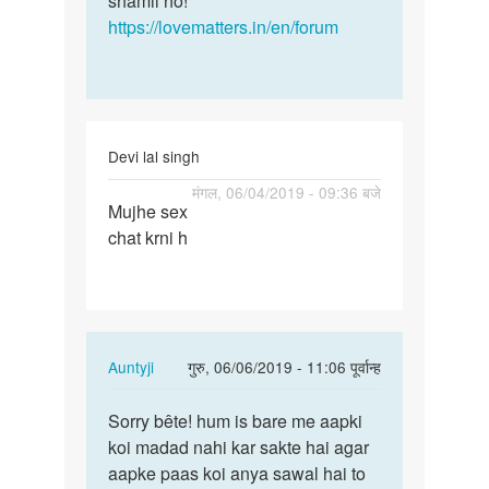
shamil ho!
https://lovematters.in/en/forum
Devi lal singh
पर्मालिंक
मंगल, 06/04/2019 - 09:36 बजे
Mujhe sex
Mujhe
chat krni h
sex
chat
krni
h
In
Auntyji
गुरु, 06/06/2019 - 11:06 पूर्वान्ह
reply
पर्मालिंक
to
Sorry bête! hum is bare me aapki
Sorry
Mujhe
koi madad nahi kar sakte hai agar
bête!
sex
aapke paas koi anya sawal hai to
hum