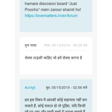
h…
hamare disccsion board “Just
by
Poocho” mein zaroor shamil ho!
Yogesh
https://lovematters.in/en/forum
Kumar
मुना यादव
मंगल, 05/14/2019 - 09:29 बजे
पर्मालिंक
सेक्स लड़की चाहिए जो हमें सेक्स करना है
सेक्स
लड़की
चाहिए
जो
हमें…
In
Auntyji
बुध, 05/15/2019 - 02:56 बजे
reply
पर्मालिंक
to
हम इस विषय में आपकी कोई सहायता नहीं कर
हम
सेक्स
सकते हैं. कोई सवाल हो तो पूछिए. यदि किसी
इस
लड़की
मुद्दे पर आप और गहरी चर्चा में जुड़ना चाहते हैं,
विषय