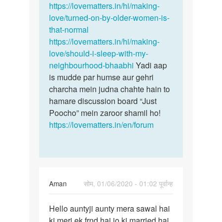
by
https://lovematters.in/hi/making-
Pankaj
love/turned-on-by-older-women-is-
Sonkar
that-normal
https://lovematters.in/hi/making-
love/should-i-sleep-with-my-
neighbourhood-bhaabhi
Yadi aap
is mudde par humse aur gehri
charcha mein judna chahte hain to
hamare discussion board “Just
Poocho” mein zaroor shamil ho!
https://lovematters.in/en/forum
Aman
सोम, 01/06/2020 - 01:02 पूर्वान्ह
पर्मालिंक
Hello auntyji aunty mera sawal hai
Hello
ki meri ek frnd hai jo ki married hai
auntyji