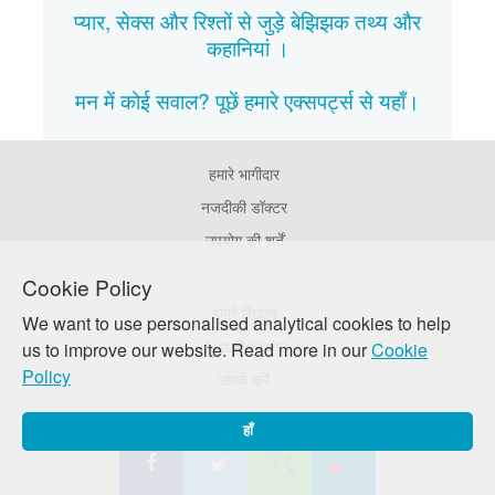
प्यार, सेक्स और रिश्तों से जुड़े बेझिझक
तथ्य
और
कहानियां
।
मन में कोई सवाल? पूछें हमारे एक्सपर्ट्स से
यहाँ।
हमारे भागीदार
Footer
Pages
नजदीकी डॉक्टर
उपयोग की शर्तें
Cookie Policy
Footer
हमारे सिद्धांत
We want to use personalised analytical cookies to help
Company
Just Poocho
us to improve our website. Read more in our
Cookie
Policy
संपर्क करें
हाँ
सोशल मीडिया पे जुड़े