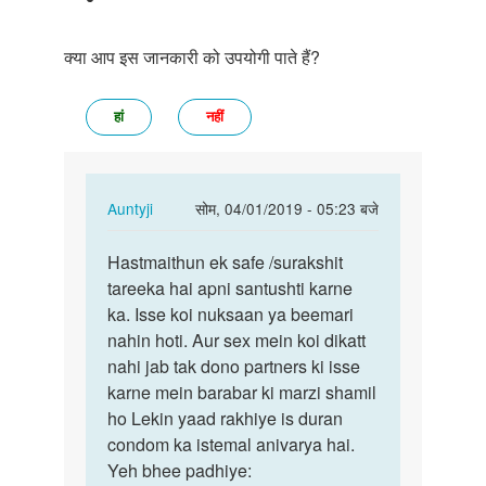
क्या आप इस जानकारी को उपयोगी पाते हैं?
हां
नहीं
In
Auntyji
सोम, 04/01/2019 - 05:23 बजे
reply
पर्मालिंक
to
Hastmaithun ek safe /surakshit
Hastmaithun
Kya
tareeka hai apni santushti karne
ek
masturbation
ka. Isse koi nuksaan ya beemari
safe
karna
nahin hoti. Aur sex mein koi dikatt
…
achha…
nahi jab tak dono partners ki isse
by
karne mein barabar ki marzi shamil
अज्ञात
ho Lekin yaad rakhiye is duran
condom ka istemal anivarya hai.
Yeh bhee padhiye: