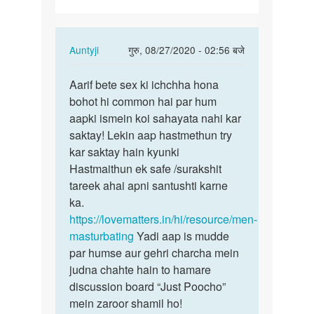
hai
In
Auntyji
गुरु, 08/27/2020 - 02:56 बजे
reply
पर्मालिंक
to
Aarif bete sex ki ichchha hona
Aarif
Mujhe
bohot hi common hai par hum
bete
sex
aapki ismein koi sahayata nahi kar
sex
karna
saktay! Lekin aap hastmethun try
ki
hai
kar saktay hain kyunki
ichchha…
by
Hastmaithun ek safe /surakshit
Aarif
tareek ahai apni santushti karne
ka.
https://lovematters.in/hi/resource/men-
masturbating
Yadi aap is mudde
par humse aur gehri charcha mein
judna chahte hain to hamare
discussion board “Just Poocho”
mein zaroor shamil ho!