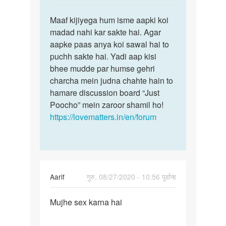
reply
पर्मालिंक
to
Maaf kijiyega hum isme aapki koi
Maaf
Sex
madad nahi kar sakte hai. Agar
kijiyega
chat
aapke paas anya koi sawal hai to
hum
mRNA
puchh sakte hai. Yadi aap kisi
isme
hai
bhee mudde par humse gehri
aapki…
woman
charcha mein judna chahte hain to
se
hamare discussion board “Just
by
Poocho” mein zaroor shamil ho!
Sanjay
https://lovematters.in/en/forum
Kumar
Aarif
गुरु, 08/27/2020 - 10:56 पूर्वान्ह
पर्मालिंक
Mujhe sex karna hai
Mujhe
sex
karna