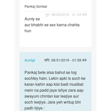
Pankaj Sonkar
पर्मालिंक
गुरु, 08/29/2019 - 01:43 बजे
Aunty se
Aunty
aur bhabhi se sex karna chahta
se
hun
aur
bhabhi
se
sex…
In
Auntyji
शनि, 08/31/2019 - 01:58 बजे
reply
पर्मालिंक
to
Pankaj bete aisa bahut se log
Pankaj
Aunty
sochtey hain. Lekin apki is soch ke
bete
se
karan kahin aap kisi badi musibat
aisa
aur
mein na padd jaye isliye zara aap
bahut
bhabhi
swayum chintan kar leejiye aur
se…
se
soch leejiye. Jara yeh writup bhi
sex…
padh lijiye :