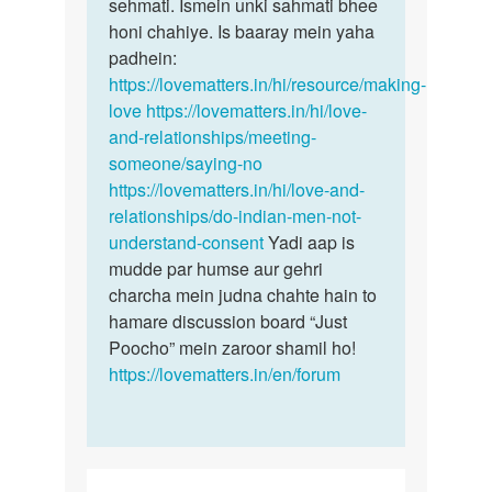
aunty
sehmati. Ismein unki sahmati bhee
kisi
mera…
honi chahiye. Is baaray mein yaha
bhi…
by
padhein:
Aman
https://lovematters.in/hi/resource/making-
love
https://lovematters.in/hi/love-
and-relationships/meeting-
someone/saying-no
https://lovematters.in/hi/love-and-
relationships/do-indian-men-not-
understand-consent
Yadi aap is
mudde par humse aur gehri
charcha mein judna chahte hain to
hamare discussion board “Just
Poocho” mein zaroor shamil ho!
https://lovematters.in/en/forum