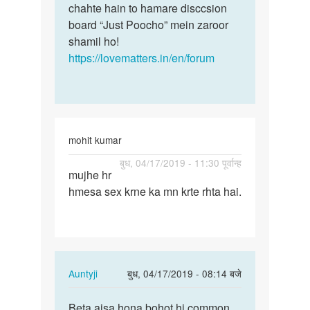
chahte hain to hamare disccsion
board “Just Poocho” mein zaroor
shamil ho!
https://lovematters.in/en/forum
mohit kumar
पर्मालिंक
बुध, 04/17/2019 - 11:30 पूर्वान्ह
mujhe hr
mujhe
hmesa sex krne ka mn krte rhta hai.
hr
hmesa
sex
krne
ka…
In
Auntyji
बुध, 04/17/2019 - 08:14 बजे
reply
पर्मालिंक
to
Beta aisa hona bohot hi common
Beta