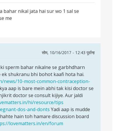
a bahar nikal jata hai sur wo 1 sal se
ise me
सोम, 10/16/2017 - 12:43 पूर्वान्ह
i ki sperm bahar nikalne se garbhdharn
 ek shukranu bhi bohot kaafi hota hai.
/en/news/10-most-common-contraception-
ya aap is bare mein abhi tak kisi doctor se
krit doctor se consult kijiye. Aur jaldi
ovematters.in/hi/resource/tips
pregnant-dos-and-donts
Yadi aap is mudde
chahte hain toh hamare discussion board
ps://lovematters.in/en/forum