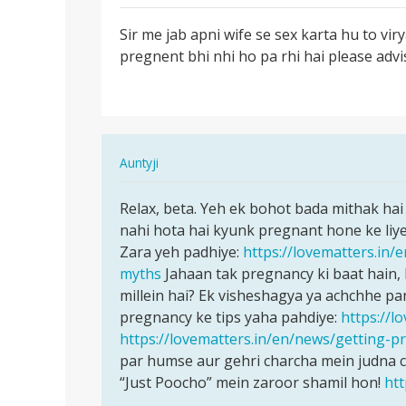
पर्मालिंक
Sir me jab apni wife se sex karta hu to viry
Sir
pregnent bhi nhi ho pa rhi hai please adv
me
jab
apni
wife
se
In
Auntyji
sex
reply
पर्मालिंक
to
Relax, beta. Yeh ek bohot bada mithak ha
Relax,
Sir
nahi hota hai kyunk pregnant hone ke liye
beta.
me
Zara yeh padhiye:
https://lovematters.in
Yeh
jab
myths
Jahaan tak pregnancy ki baat hain, k
ek
apni
millein hai? Ek visheshagya ya achchhe panji
bohot…
wife
pregnancy ke tips yaha pahdiye:
https://l
se
https://lovematters.in/en/news/getting-
sex
par humse aur gehri charcha mein judna 
by
“Just Poocho” mein zaroor shamil hon!
htt
Rattan