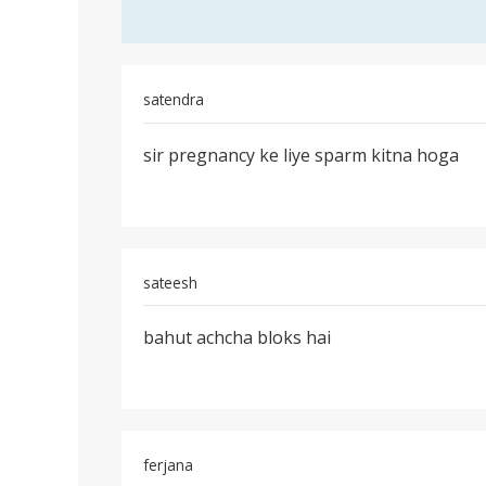
satendra
पर्मालिंक
sir pregnancy ke liye sparm kitna hoga
sir
pregnancy
ke
liye
sparm
sateesh
पर्मालिंक
bahut achcha bloks hai
bahut
achcha
bloks
hai
ferjana