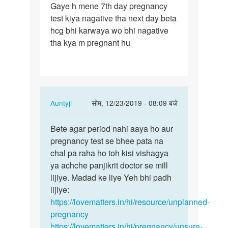
Gaye h mene 7th day pregnancy
period
test kiya nagative tha next day beta
miss
hcg bhi karwaya wo bhi nagative
huve
tha kya m pregnant hu
22…
In
Auntyji
सोम, 12/23/2019 - 08:09 बजे
reply
पर्मालिंक
to
Bete agar period nahi aaya ho aur
Bete
Mujhe
pregnancy test se bhee pata na
agar
period
chal pa raha ho toh kisi vishagya
period
miss
ya achche panjikrit doctor se mill
nahi
huve
lijiye. Madad ke liye Yeh bhi padh
aaya…
22…
lijiye:
by
https://lovematters.in/hi/resource/unplanned-
R
pregnancy
k
https://lovematters.in/hi/pregnancy/unsure-