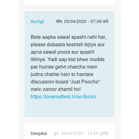
ho
gye…
In
Auntyji
सोम, 05/04/2020 - 07:09 बजे
reply
पर्मालिंक
to
Bete aapka sawal spasht nahi hai,
Bete
Mere
please dubaara koshish kijiye aur
aapka
Bibi
apna sawal poora aur spasht
sawal
ko
likhiye. Yadi aap kisi bhee mudde
spasht
2
par humse gehri charcha mein
nahi…
month
judna chahte hain to hamare
ho
discussion board “Just Poocho”
gye…
mein zaroor shamil ho!
by
https://lovematters.in/en/forum
Umesh
chavan
Deepika
बुध, 09/09/2020 - 10:44 पूर्वान्ह