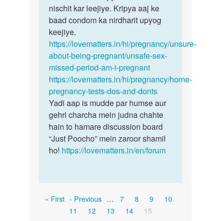
se
nischit kar leejiye. Kripya aaj ke
koi…
sex
baad condom ka nirdharit upyog
nahi…
keejiye.
by
https://lovematters.in/hi/pregnancy/unsure-
Bhumika
about-being-pregnant/unsafe-sex-
missed-period-am-i-pregnant
https://lovematters.in/hi/pregnancy/home-
pregnancy-tests-dos-and-donts
Yadi aap is mudde par humse aur
gehri charcha mein judna chahte
hain to hamare discussion board
“Just Poocho” mein zaroor shamil
ho!
https://lovematters.in/en/forum
Pagination
First
Previous
Page
Page
Page
Page
« First
‹ Previous
…
7
8
9
10
page
Page
page
Page
Page
Page
Current
11
12
13
14
15