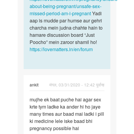
khan
about-being-pregnant/unsafe-sex-
missed-period-am-i-pregnant
Yadi
aap is mudde par humse aur gehri
charcha mein judna chahte hain to
hamare discussion board “Just
Poocho” mein zaroor shamil ho!
https://lovematters.in/en/forum
ankit
मंगल, 03/31/2020 - 12:42 पूर्वान्ह
पर्मालिंक
mujhe ek baat puche hai agar sex
mujhe
krte tym ladke ka ander hi ho jaye
ek
many times aur baad mai ladki i pill
baat
ki medicine lele iske baad bhi
puche
pregnancy possible hai
hai