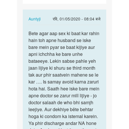
In
Auntyji
रवि, 01/05/2020 - 08:04 बजे
reply
पर्मालिंक
to
Bete agar aap sex ki baat kar rahin
Bete
Me
hain toh apne husband se iske
agar
pregnant
bare mein pyar se baat kijiye aur
aap
hu.4th
apni ichchha ke bare unhe
sex
mnth
bataeeye. Lekin sabse pahle yeh
ki
chl…
jaan lijiye ki shuru se third month
baat…
by
tak aur phir saatvein mahene se le
Priya..
kar …. Is samay avoid karna zaruri
hota hai. Saath hee iske bare mein
apne doctor se zarur mill lijiye - jo
doctor salaah de who bhi samjh
leejiye. Aur dekhiye bête behtar
hoga ki condom ka istemal karein.
Ya phir discharge andar NA hone