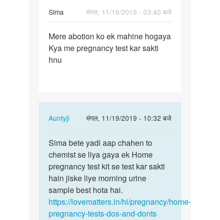
Sima
मंगल, 11/19/2019 - 03:40 बजे
पर्मालिंक
Mere abotion ko ek mahine hogaya
Mere
Kya me pregnancy test kar sakti
abotion
hnu
ko
ek
mahine…
In
Auntyji
मंगल, 11/19/2019 - 10:32 बजे
reply
पर्मालिंक
to
Sima bete yadi aap chahen to
Sima
Mere
chemist se liya gaya ek Home
bete
abotion
pregnancy test kit se test kar sakti
yadi
ko
hain jiske liye morning urine
aap
ek
sample best hota hai.
chahen
mahine…
https://lovematters.in/hi/pregnancy/home-
to…
by
pregnancy-tests-dos-and-donts