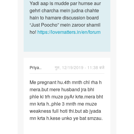
Sima
Yadi aap is mudde par humse aur
gehri charcha mein judna chahte
hain to hamare discussion board
“Just Poocho” mein zaroor shamil
ho!
https://lovematters.in/en/forum
Priya..
गुरु, 12/19/2019 - 11:38 बजे
पर्मालिंक
Me pregnant hu.4th mnth chl rha h
Me
mera.but mere husband jra bhi
pregnant
phle ki trh muze pyAr krte.mera bht
hu.4th
mn krta h..phle 3 mnth me muze
mnth
weakness full hoti thi.but ab jyada
chl…
mn krta h.kese unko ye bat smzau.