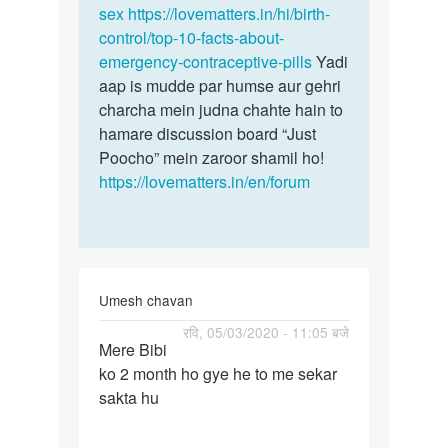
sex
https://lovematters.in/hi/birth-
control/top-10-facts-about-
emergency-contraceptive-pills
Yadi
aap is mudde par humse aur gehri
charcha mein judna chahte hain to
hamare discussion board “Just
Poocho” mein zaroor shamil ho!
https://lovematters.in/en/forum
Umesh chavan
पर्मालिंक
रवि, 05/03/2020 - 11:05 बजे
Mere Bibi
Mere
ko 2 month ho gye he to me sekar
Bibi
sakta hu
ko
2
month