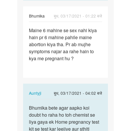
Bhumika
बुध, 03/17/2021 - 01:22 बजे
पर्मालिंक
Maine 6 mahine se sex nahi kiya
Maine
hain pr 6 mahine pahile maine
6
abortion kiya tha. Pr ab mujhe
mahine
symptoms najar aa rahe hain to
se
kya me pregnant hu ?
sex
nahi…
In
Auntyji
बुध, 03/17/2021 - 04:02 बजे
reply
पर्मालिंक
to
Bhumika bete agar aapko koi
Bhumika
Maine
doubt ho raha ho toh chemist se
bete
6
liya gaya ek Home pregnancy test
agar
mahine
kit se test kar leejiye aur sthiti
aapko