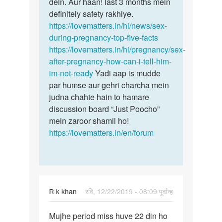
dein. Aur haan! last 3 months mein
definitely safety rakhiye.
https://lovematters.in/hi/news/sex-
during-pregnancy-top-five-facts
https://lovematters.in/hi/pregnancy/sex-
after-pregnancy-how-can-i-tell-him-
im-not-ready
Yadi aap is mudde
par humse aur gehri charcha mein
judna chahte hain to hamare
discussion board “Just Poocho”
mein zaroor shamil ho!
https://lovematters.in/en/forum
R k khan
रवि, 12/22/2019 - 08:09 पूर्वान्ह
पर्मालिंक
Mujhe period miss huve 22 din ho
Mujhe