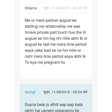
Shayna
शुक्र, 11/08/2019 - 04:49 बजे
पर्मालिंक
Me or mere partner august ke
Me
starting me relationship me aae
or
hmare private part touch hue the fir
mere
august se hm log nhi mile abhi tk or
partner
august ke last me mera time period
august
aaya uske bad se na hm mile or
ke…
nahi mera time period aaya abhi tk
To kya me pregnant hu
In
Auntyji
शुक्र, 11/08/2019 - 05:04 बजे
reply
पर्मालिंक
to
Sayna bete jo sthiti aap aap bata
Sayna
Me
rahin hai usmein pregnancy ke
bete