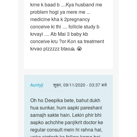
krne k baad b ....Kya husband me
problem hogi ya mere me ...
medicine kha k 2pregnancy
conceive ki thi .... follicle study b
krvayi .... Ab Mai 3 baby kb
conceive kru ?or Kon sa treatment
krvao plzzzzz btao🙏 😭
In
Auntyji
शुक्र, 09/11/2020 - 03:37 बजे
reply
पर्मालिंक
to
Oh ho Deepika bete, bahut dukh
Oh
Mere
hua sunkar, hum aapki pareshani
ho
do
samajh sakte hain. Lekin phir bhi
Deepika
bar
aapko achchhe panjikrit doctor ke
bete,
ceaserin…
regular consult mein hi rahna hai,
bahut…
by
unke nirdesh ko follow karna hai,