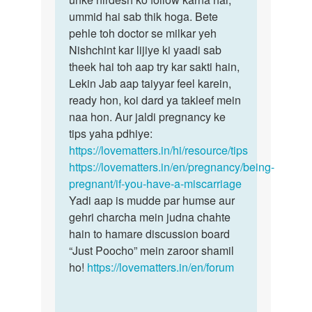
Deepika
ummid hai sab thik hoga. Bete
pehle toh doctor se milkar yeh
Nishchint kar lijiye ki yaadi sab
theek hai toh aap try kar sakti hain,
Lekin Jab aap taiyyar feel karein,
ready hon, koi dard ya takleef mein
naa hon. Aur jaldi pregnancy ke
tips yaha pdhiye:
https://lovematters.in/hi/resource/tips
https://lovematters.in/en/pregnancy/being-
pregnant/if-you-have-a-miscarriage
Yadi aap is mudde par humse aur
gehri charcha mein judna chahte
hain to hamare discussion board
“Just Poocho” mein zaroor shamil
ho!
https://lovematters.in/en/forum