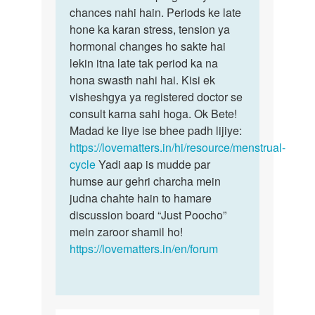
or
chances nahi hain. Periods ke late
jo
mere
hone ka karan stress, tension ya
sthiti
partner
hormonal changes ho sakte hai
aap
august
lekin itna late tak period ka na
aap…
ke…
hona swasth nahi hai. Kisi ek
by
visheshgya ya registered doctor se
Shayna
consult karna sahi hoga. Ok Bete!
Madad ke liye ise bhee padh lijiye:
https://lovematters.in/hi/resource/menstrual-
cycle
Yadi aap is mudde par
humse aur gehri charcha mein
judna chahte hain to hamare
discussion board “Just Poocho”
mein zaroor shamil ho!
https://lovematters.in/en/forum