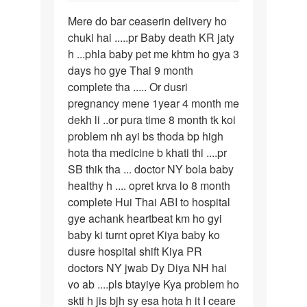
पर्मालिंक
Mere do bar ceaserin delivery ho
Mere
chuki hai .....pr Baby death KR jaty
do
h ...phla baby pet me khtm ho gya 3
bar
days ho gye Thai 9 month
ceaserin…
complete tha ..... Or dusri
pregnancy mene 1year 4 month me
dekh li ..or pura time 8 month tk koi
problem nh ayi bs thoda bp high
hota tha medicine b khati thi ....pr
SB thik tha ... doctor NY bola baby
healthy h .... opret krva lo 8 month
complete Hui Thai ABI to hospital
gye achank heartbeat km ho gyi
baby ki turnt opret Kiya baby ko
dusre hospital shift Kiya PR
doctors NY jwab Dy Diya NH hai
vo ab ....pls btayiye Kya problem ho
skti h jis bjh sy esa hota h it I ceare