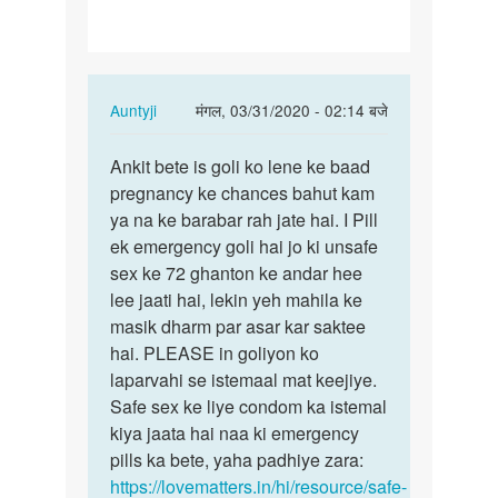
agar…
In
Auntyji
मंगल, 03/31/2020 - 02:14 बजे
reply
पर्मालिंक
to
Ankit bete is goli ko lene ke baad
Ankit
mujhe
pregnancy ke chances bahut kam
bete
ek
ya na ke barabar rah jate hai. I Pill
is
baat
ek emergency goli hai jo ki unsafe
goli
puche
sex ke 72 ghanton ke andar hee
ko
hai
lee jaati hai, lekin yeh mahila ke
lene…
agar…
masik dharm par asar kar saktee
by
hai. PLEASE in goliyon ko
ankit
laparvahi se istemaal mat keejiye.
Safe sex ke liye condom ka istemal
kiya jaata hai naa ki emergency
pills ka bete, yaha padhiye zara:
https://lovematters.in/hi/resource/safe-