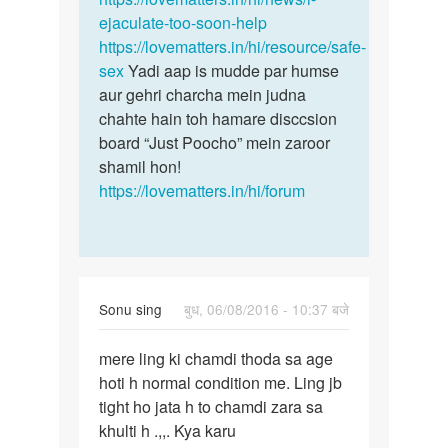
ejaculate-too-soon-help
https://lovematters.in/hi/resource/safe-
sex
Yadi aap is mudde par humse
aur gehri charcha mein judna
chahte hain toh hamare disccsion
board “Just Poocho” mein zaroor
shamil hon!
https://lovematters.in/hi/forum
Sonu sing
बुध, 06/08/2016 - 10:37 बजे
पर्मालिंक
mere ling ki chamdi thoda sa age
mere
hoti h normal condition me. Ling jb
ling
tight ho jata h to chamdi zara sa
ki
khulti h .,,. Kya karu
chamdi