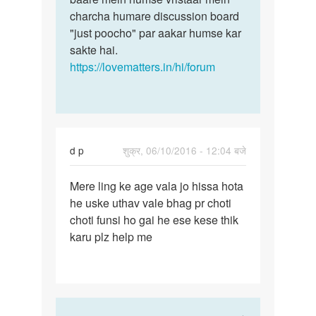
charcha humare discussion board
"just poocho" par aakar humse kar
sakte hai.
https://lovematters.in/hi/forum
d p
शुक्र, 06/10/2016 - 12:04 बजे
पर्मालिंक
Mere ling ke age vala jo hissa hota
Mere
he uske uthav vale bhag pr choti
ling
choti funsi ho gai he ese kese thik
ke
karu plz help me
age
vala
jo