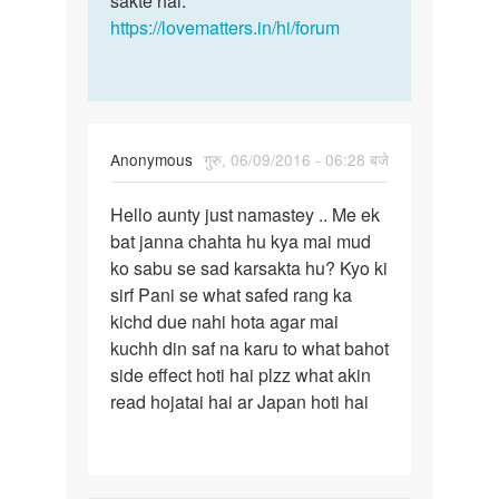
sakte hai.
by
https://lovematters.in/hi/forum
samir
Anonymous
गुरु, 06/09/2016 - 06:28 बजे
पर्मालिंक
Hello aunty just namastey .. Me ek
Hello
bat janna chahta hu kya mai mud
aunty
ko sabu se sad karsakta hu? Kyo ki
just
sirf Pani se what safed rang ka
namastey
kichd due nahi hota agar mai
..
kuchh din saf na karu to what bahot
side effect hoti hai plzz what akin
read hojatai hai ar Japan hoti hai