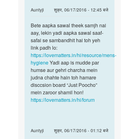
In
Auntyji
शुक्र, 06/17/2016 - 12:45 बजे
reply
पर्मालिंक
to
Bete aapka sawal theek samjh nai
Bete
Hello
aay, lekin yadi aapka sawal saaf-
aapka
aunty
safai se sambandhit hai toh yeh
sawal
just
link padh lo:
theek
namastey
https://lovematters.in/hi/resource/mens-
samjh
..
hygiene
Yadi aap is mudde par
by
humse aur gehri charcha mein
Anonymous
judna chahte hain toh hamare
disccsion board “Just Poocho”
mein zaroor shamil hon!
https://lovematters.in/hi/forum
In
Auntyji
शुक्र, 06/17/2016 - 01:12 बजे
reply