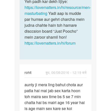
sonu
Yeh padh kar dekh lijiye:
https://lovematters.in/hi/resource/men-
masturbating
Yadi aap is mudde
par humse aur gehri charcha mein
judna chahte hain toh hamare
disccsion board “Just Poocho”
mein zaroor shamil hon!
https://lovematters.in/hi/forum
rohit
बुध, 06/08/2016 - 12:19 बजे
पर्मालिंक
aunty ji mera ling bahut chota aur
aunty
patla hai mai jab sex karta hoon
ji
toh maira sex time bs 5 se 7 min
mera
chalta hai bs mairi age 16 year hai
ling
is age main sex kare se koi
bahut