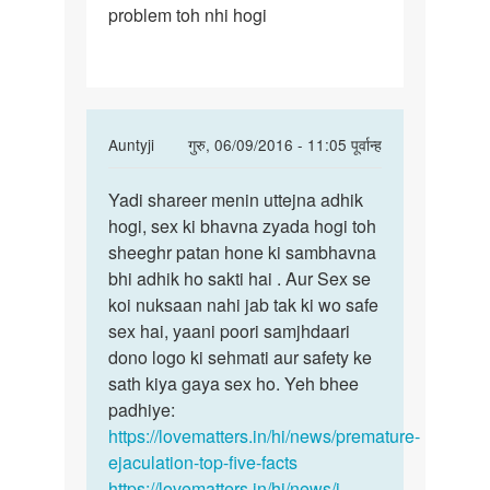
problem toh nhi hogi
In
Auntyji
गुरु, 06/09/2016 - 11:05 पूर्वान्ह
reply
पर्मालिंक
to
Yadi shareer menin uttejna adhik
Yadi
aunty
hogi, sex ki bhavna zyada hogi toh
shareer
ji
sheeghr patan hone ki sambhavna
menin
mera
bhi adhik ho sakti hai . Aur Sex se
uttejna
ling
koi nuksaan nahi jab tak ki wo safe
bahut
sex hai, yaani poori samjhdaari
by
dono logo ki sehmati aur safety ke
rohit
sath kiya gaya sex ho. Yeh bhee
padhiye:
https://lovematters.in/hi/news/premature-
ejaculation-top-five-facts
https://lovematters.in/hi/news/i-