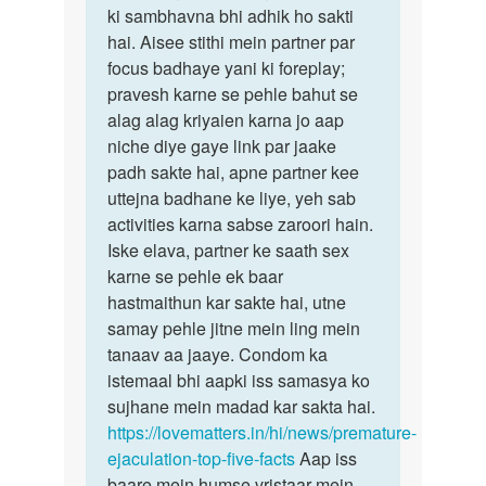
ki sambhavna bhi adhik ho sakti
hai. Aisee stithi mein partner par
focus badhaye yani ki foreplay;
pravesh karne se pehle bahut se
alag alag kriyaien karna jo aap
niche diye gaye link par jaake
padh sakte hai, apne partner kee
uttejna badhane ke liye, yeh sab
activities karna sabse zaroori hain.
Iske elava, partner ke saath sex
karne se pehle ek baar
hastmaithun kar sakte hai, utne
samay pehle jitne mein ling mein
tanaav aa jaaye. Condom ka
istemaal bhi aapki iss samasya ko
sujhane mein madad kar sakta hai.
https://lovematters.in/hi/news/premature-
ejaculation-top-five-facts
Aap iss
baare mein humse vristaar mein