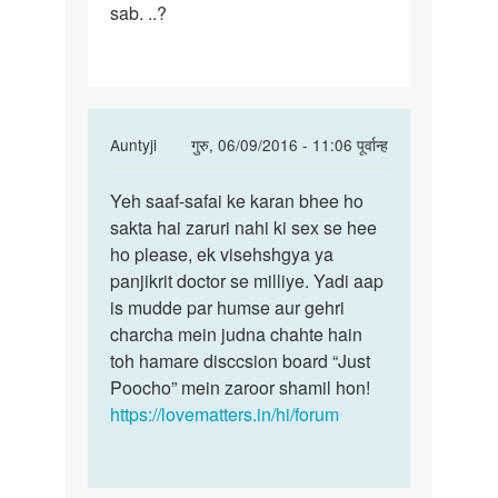
sab. ..?
In
Auntyji
गुरु, 06/09/2016 - 11:06 पूर्वान्ह
reply
पर्मालिंक
to
Yeh saaf-safai ke karan bhee ho
Yeh
Mere
sakta hai zaruri nahi ki sex se hee
saaf-
panis
ho please, ek visehshgya ya
safai
ke
panjikrit doctor se milliye. Yadi aap
ke
upar
is mudde par humse aur gehri
karan
ki
charcha mein judna chahte hain
bhee
skin
toh hamare disccsion board “Just
me
Poocho” mein zaroor shamil hon!
by
https://lovematters.in/hi/forum
Neeraj
ku.
Rajak