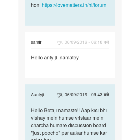
hon!
https://lovematters.in/hi/forum
samir
गुरु, 06/09/2016 - 06:18 बजे
पर्मालिंक
Hello anty ji .namatey
Hello
anty
ji
.namatey
In
Auntyji
गुरु, 06/09/2016 - 09:43 बजे
reply
पर्मालिंक
to
Hello Betaji namaste!! Aap kisi bhi
Hello
Hello
vishay mein humse vristaar mein
Betaji
anty
charcha humare discussion board
namaste!!
ji
"just poocho" par aakar humse kar
.namatey