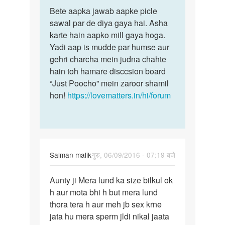
पर्मालिंक
to
Bete aapka jawab aapke picle
Bete
Hello
sawal par de diya gaya hai. Asha
aapka
aunty
karte hain aapko mill gaya hoga.
jawab
just
Yadi aap is mudde par humse aur
aapke
namastey
gehri charcha mein judna chahte
picle
..
hain toh hamare disccsion board
by
“Just Poocho” mein zaroor shamil
Anonymous
hon!
https://lovematters.in/hi/forum
Salman malik
गुरु, 06/09/2016 - 07:19 बजे
पर्मालिंक
Aunty ji Mera lund ka size bilkul ok
Aunty
h aur mota bhi h but mera lund
ji
thora tera h aur meh jb sex krne
jata hu mera sperm jldi nikal jaata