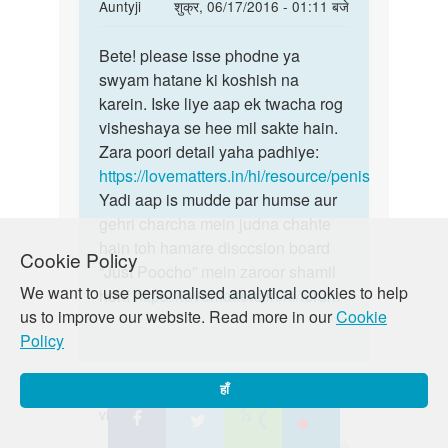
In
Auntyji
शुक्र, 06/17/2016 - 01:11 बजे
reply
पर्मालिंक
to
Bete! please isse phodne ya
Bete!
Mere
swyam hatane ki koshish na
please
ling
karein. Iske liye aap ek twacha rog
isse
ke
visheshaya se hee mil sakte hain.
phodne
age
Zara poori detail yaha padhiye:
ya
vala
https://lovematters.in/hi/resource/penis
jo
Yadi aap is mudde par humse aur
by
gehri charcha mein judna chahte
d
hain toh hamare disccsion board
Cookie Policy
p
“Just Poocho” mein zaroor shamil
We want to use personalised analytical cookies to help
hon!
https://lovematters.in/hi/forum
us to improve our website. Read more in our
Cookie
Policy
हाँ
vishal mehra
पर्मालिंक
शुक्र, 06/10/2016 - 04:06 बजे