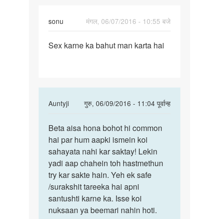
sonu
मंगल, 06/07/2016 - 10:55 बजे
पर्मालिंक
Sex karne ka bahut man karta hai
Sex
karne
ka
bahut
man
In
Auntyji
गुरु, 06/09/2016 - 11:04 पूर्वान्ह
karta
reply
पर्मालिंक
to
Beta aisa hona bohot hi common
Beta
Sex
hai par hum aapki ismein koi
aisa
karne
sahayata nahi kar saktay! Lekin
hona
ka
yadi aap chahein toh hastmethun
bohot
bahut
try kar sakte hain. Yeh ek safe
hi
man
/surakshit tareeka hai apni
karta
santushti karne ka. Isse koi
by
nuksaan ya beemari nahin hoti.