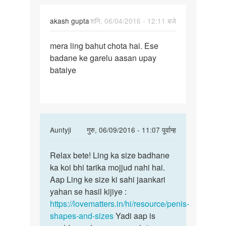
akash gupta
शनि, 06/04/2016 - 12:11 बजे
पर्मालिंक
mera ling bahut chota hai. Ese
mera
badane ke garelu aasan upay
ling
bataiye
bahut
chota
hai.
In
Auntyji
गुरु, 06/09/2016 - 11:07 पूर्वान्ह
reply
पर्मालिंक
to
Relax bete! Ling ka size badhane
Relax
mera
ka koi bhi tarika mojjud nahi hai.
bete!
ling
Aap Ling ke size ki sahi jaankari
Ling
bahut
yahan se hasil kijiye :
ka
chota
https://lovematters.in/hi/resource/penis-
size
hai.
shapes-and-sizes
Yadi aap is