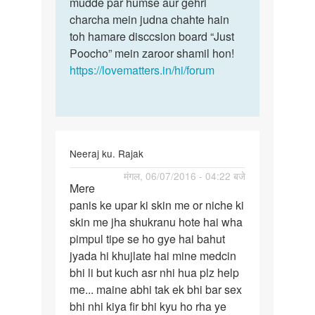
by
mudde par humse aur gehri
akash
charcha mein judna chahte hain
gupta
toh hamare disccsion board “Just
Poocho” mein zaroor shamil hon!
https://lovematters.in/hi/forum
Neeraj ku. Rajak
पर्मालिंक
मंगल, 06/07/2016 - 04:22 बजे
Mere
Mere
panis ke upar ki skin me or niche ki
panis
skin me jha shukranu hote hai wha
ke
pimpul tipe se ho gye hai bahut
upar
jyada hi khujlate hai mine medcin
ki
bhi li but kuch asr nhi hua plz help
skin
me... maine abhi tak ek bhi bar sex
me
bhi nhi kiya fir bhi kyu ho rha ye