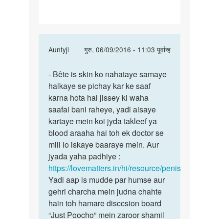
thoda
sa
In
Auntyji
गुरु, 06/09/2016 - 11:03 पूर्वान्ह
reply
पर्मालिंक
to
- Bête is skin ko nahataye samaye
-
mere
halkaye se pichay kar ke saaf
Bête
ling
karna hota hai jissey ki waha
is
ki
saafai bani raheye, yadi aisaye
skin
chamdi
kartaye mein koi jyda takleef ya
ko
thoda
blood araaha hai toh ek doctor se
nahataye
sa
mill lo iskaye baaraye mein. Aur
by
jyada yaha padhiye :
Sonu
https://lovematters.in/hi/resource/penis
sing
Yadi aap is mudde par humse aur
gehri charcha mein judna chahte
hain toh hamare disccsion board
“Just Poocho” mein zaroor shamil