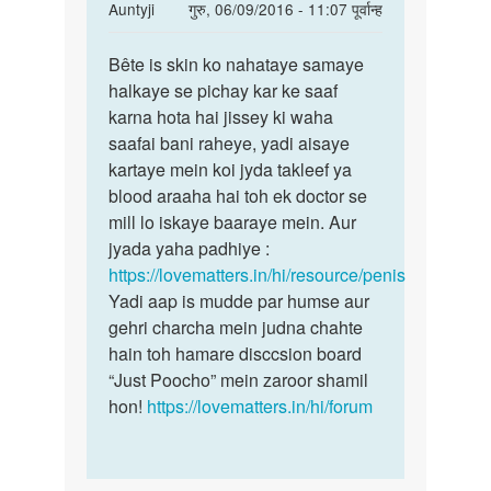
In
Auntyji
गुरु, 06/09/2016 - 11:07 पूर्वान्ह
reply
पर्मालिंक
to
Bête is skin ko nahataye samaye
Bête
Auntyji
halkaye se pichay kar ke saaf
is
mera
karna hota hai jissey ki waha
skin
chamda
saafai bani raheye, yadi aisaye
ko
peeche
kartaye mein koi jyda takleef ya
nahataye
hi
blood araaha hai toh ek doctor se
by
mill lo iskaye baaraye mein. Aur
Sagar
jyada yaha padhiye :
https://lovematters.in/hi/resource/penis
Yadi aap is mudde par humse aur
gehri charcha mein judna chahte
hain toh hamare disccsion board
“Just Poocho” mein zaroor shamil
hon!
https://lovematters.in/hi/forum