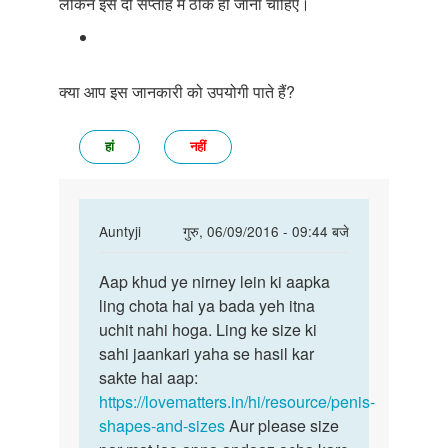
लेकिन इसे दो सप्ताह में ठीक हो जाना चाहिए।
क्या आप इस जानकारी को उपयोगी पाते हैं?
हां
नहीं
In
Auntyji
गुरु, 06/09/2016 - 09:44 बजे
reply
पर्मालिंक
to
Aap khud ye nirney lein ki aapka
Aap
hello.anty
ling chota hai ya bada yeh itna
khud
...
uchit nahi hoga. Ling ke size ki
ye
mara
sahi jaankari yaha se hasil kar
nirney
name
sakte hai aap:
lein
by
https://lovematters.in/hi/resource/penis-
ki
arjun
shapes-and-sizes
Aur please size
sharma