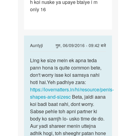
h koi nuske ya upaye btaiye i m
only 16
In
Auntyji
गुरु, 06/09/2016 - 09:42 बजे
reply
पर्मालिंक
to
Ling ke size mein ek apna teda
Ling
Aunty
pann hona is quite common bete,
ke
ji
don't worry isse koi samsya nahi
size
by
hoti hai.Yeh padhiye zara:
mein
Salman
https://lovematters.in/hi/resource/penis-
ek
malik
shapes-and-sizesc
Beta, jaldi aana
apna
koi badi baat nahi, dont worry.
Sabse pehle toh apni partner ki
body ko samjh lo- usko time de do.
Aur yadi shareer menin uttejna
adhik hogi, toh sheeghr patan hone