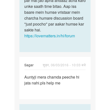
par mat jao apna andaaz acha karo
unke saath time bitao. Aap iss
baare mein humse vristaar mein
charcha humare discussion board
"just poocho" par aakar humse kar
sakte hai.
https://lovematters.in/hi/forum
Sagar
शुक्र, 06/03/2016 - 10:03 बजे
पर्मालिंक
Auntyji mera chamda peeche hi
Auntyji
jata nahi.pls help me
mera
chamda
peeche
hi