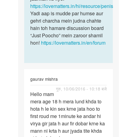
by
https://lovematters.in/hi/resource/penis
Y.g
Yadi aap is mudde par humse aur
gehri charcha mein judna chahte
hain toh hamare discussion board
“Just Poocho” mein zaroor shamil
hon!
https://lovematters.in/en/forum
gaurav mishra
पर्मालिंक
गुरु, 10/06/2016 - 10:18 बजे
Hello mam
Hello
mera age 18 h mera lund khda to
mam
hota h le kin sex krne jata hoo to
mera
first roud me 1minute ke andar hi
age
virya gir jata h aur fir dobar krne ka
18
mann ni krta h aur jyada tite khda
h