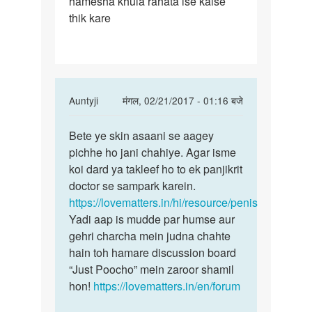
hamesha khula rahata ise kaise
sal
thik kare
hai
mere
lund
In
Auntyji
मंगल, 02/21/2017 - 01:16 बजे
reply
पर्मालिंक
to
Bete ye skin asaani se aagey
Bete
meri
pichhe ho jani chahiye. Agar isme
ye
age
koi dard ya takleef ho to ek panjikrit
skin
21
doctor se sampark karein.
asaani
sal
https://lovematters.in/hi/resource/penis
se
hai
Yadi aap is mudde par humse aur
aagey
mere
gehri charcha mein judna chahte
lund
hain toh hamare discussion board
by
“Just Poocho” mein zaroor shamil
sun
hon!
https://lovematters.in/en/forum
yadav