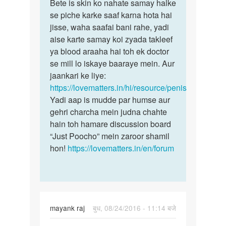
to
Bete is skin ko nahate samay halke
Bete
Mere
se piche karke saaf karna hota hai
is
Land
jisse, waha saafai bani rahe, yadi
skin
ki
aise karte samay koi zyada takleef
ko
topi
ya blood araaha hai toh ek doctor
nahate
ki
se mill lo iskaye baaraye mein. Aur
samay
chmdi
jaankari ke liye:
by
https://lovematters.in/hi/resource/penis
Ankit
Yadi aap is mudde par humse aur
gehri charcha mein judna chahte
hain toh hamare discussion board
“Just Poocho” mein zaroor shamil
hon!
https://lovematters.in/en/forum
mayank raj
बुध, 08/24/2016 - 11:14 बजे
पर्मालिंक