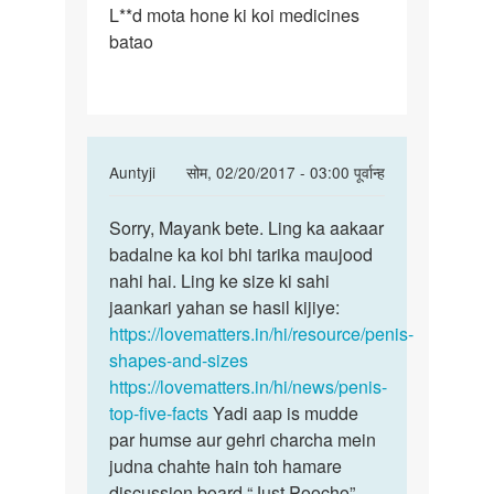
L**d mota hone ki koi medicines
Lund
batao
mota
hone
ki
koi
In
Auntyji
सोम, 02/20/2017 - 03:00 पूर्वान्ह
reply
पर्मालिंक
to
Sorry, Mayank bete. Ling ka aakaar
Sorry,
Lund
badalne ka koi bhi tarika maujood
Mayank
mota
nahi hai. Ling ke size ki sahi
bete.
hone
jaankari yahan se hasil kijiye:
Ling
ki
https://lovematters.in/hi/resource/penis-
ka
koi
shapes-and-sizes
by
https://lovematters.in/hi/news/penis-
mayank
top-five-facts
Yadi aap is mudde
raj
par humse aur gehri charcha mein
judna chahte hain toh hamare
discussion board “Just Poocho”