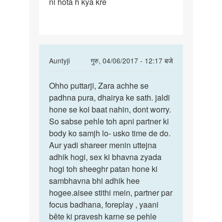
ni hota h kya kre
mera
In
Auntyji
गुरु, 04/06/2017 - 12:17 बजे
reply
पर्मालिंक
to
Ohho puttarji, Zara achhe se
Ohho
Hello
padhna pura, dhairya ke sath. jaldi
puttarji,
mam
hone se koi baat nahin, dont worry.
Zara
mera
So sabse pehle toh apni partner ki
achhe
age
body ko samjh lo- usko time de do.
se
18
Aur yadi shareer menin uttejna
h
adhik hogi, sex ki bhavna zyada
mera
hogi toh sheeghr patan hone ki
by
sambhavna bhi adhik hee
gaurav
hogee.aisee stithi mein, partner par
mishra
focus badhana, foreplay , yaani
bête ki pravesh karne se pehle