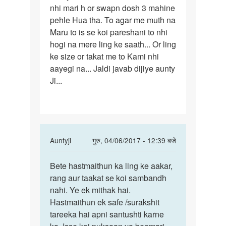
nhi mari h or swapn dosh 3 mahine
Ji
pehle Hua tha. To agar me muth na
mens
Maru to is se koi pareshani to nhi
9
hogi na mere ling ke saath... Or ling
mahine
ke size or takat me to Kami nhi
se
aayegi na... Jaldi javab dijiye aunty
Ji...
In
Auntyji
गुरु, 04/06/2017 - 12:39 बजे
reply
पर्मालिंक
to
Bete hastmaithun ka ling ke aakar,
Bete
Aunty
rang aur taakat se koi sambandh
hastmaithun
Ji
nahi. Ye ek mithak hai.
ka
mens
Hastmaithun ek safe /surakshit
ling
9
tareeka hai apni santushti karne
ke
mahine