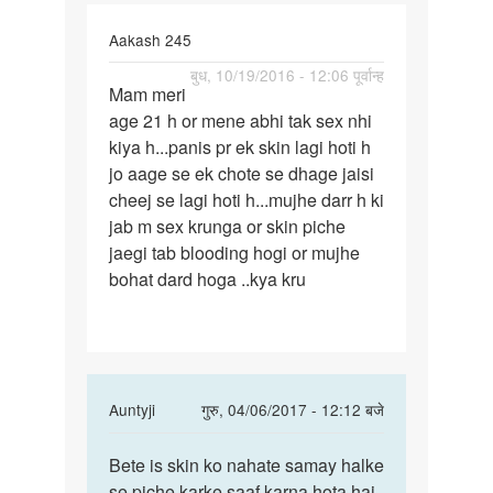
Aakash 245
पर्मालिंक
बुध, 10/19/2016 - 12:06 पूर्वान्ह
Mam meri
Mam
age 21 h or mene abhi tak sex nhi
meri
kiya h...panis pr ek skin lagi hoti h
age
jo aage se ek chote se dhage jaisi
21
cheej se lagi hoti h...mujhe darr h ki
h
jab m sex krunga or skin piche
or
jaegi tab blooding hogi or mujhe
mene
bohat dard hoga ..kya kru
In
Auntyji
गुरु, 04/06/2017 - 12:12 बजे
reply
पर्मालिंक
to
Bete is skin ko nahate samay halke
Bete
Mam
se piche karke saaf karna hota hai
is