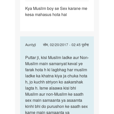
पर्मालिंक
Kya Muslim boy se Sex karane me
Kya
kesa mahasus hota hai
Muslim
boy
se
Sex
karane
In
Auntyji
सोम, 02/20/2017 - 02:45 पूर्वान्ह
reply
पर्मालिंक
to
Puttar ji, kisi Muslim ladke aur Non-
Puttar
Kya
Muslim main samanyat keval ye
ji,
Muslim
farak hota h ki lagbhag har muslim
kisi
boy
ladke ka khatna kiya ja chuka hota
Muslim
se
h, jo kuchh striyon ko aakarshak
ladke
Sex
lagta h. Isme alaawa kisi bhi
karane
Muslim aur non-Muslim ke saath
by
sex main samaanta ya asaamta
gayatri
kinhi bhi do purushon ke saath sex
karne main samaanta ya