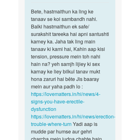
reply
पर्मालिंक
to
Bete, hastmaithun ka ling ke
Bete,
aunty
tanaav se koi sambandh nahi.
hastmaithun
me
Balki hastmaithun ek safe/
ka
ne
surakshit tareeka hai apni santushti
ling
hand
karney ka. Jaha tak ling main
ke
job
tanaav ki kami hai, Kahin aap kisi
bahut
tension, pressure mein toh nahi
by
hain na? yeh samjh lijiey ki sex
ashshi
karnay ke liey bilkul tanav mukt
hona zaruri hai bête Jis baaray
mein aur yaha padh lo :
https://lovematters.in/hi/news/4-
signs-you-have-erectile-
dysfunction
https://lovematters.in/hi/news/erection-
trouble-where-turn
Yadi aap is
mudde par humse aur gehri
charcha mein judna chahte hain