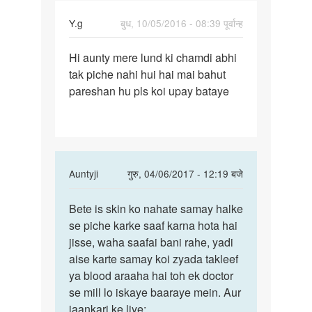
Y.g
बुध, 10/05/2016 - 08:39 पूर्वान्ह
पर्मालिंक
Hi aunty mere lund ki chamdi abhi
Hi
tak piche nahi hui hai mai bahut
aunty
pareshan hu pls koi upay bataye
mere
lund
ki
chamdi
In
Auntyji
गुरु, 04/06/2017 - 12:19 बजे
reply
पर्मालिंक
to
Bete is skin ko nahate samay halke
Bete
Hi
se piche karke saaf karna hota hai
is
aunty
jisse, waha saafai bani rahe, yadi
skin
mere
aise karte samay koi zyada takleef
ko
lund
ya blood araaha hai toh ek doctor
nahate
ki
se mill lo iskaye baaraye mein. Aur
samay
chamdi
jaankari ke liye: