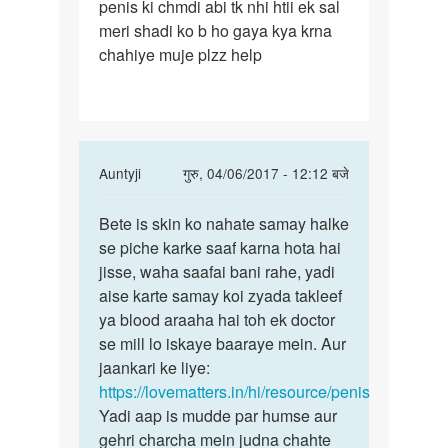
penis ki chmdi abi tk nhi htii ek sal
meri
meri shadi ko b ho gaya kya krna
age
chahiye muje plzz help
27
sal
h
or
In
Auntyji
गुरु, 04/06/2017 - 12:12 बजे
reply
पर्मालिंक
to
Bete is skin ko nahate samay halke
Bete
Anty
se piche karke saaf karna hota hai
is
meri
jisse, waha saafai bani rahe, yadi
skin
age
aise karte samay koi zyada takleef
ko
27
ya blood araaha hai toh ek doctor
nahate
sal
se mill lo iskaye baaraye mein. Aur
samay
h
jaankari ke liye:
or
https://lovematters.in/hi/resource/penis
by
Yadi aap is mudde par humse aur
rajesh
gehri charcha mein judna chahte