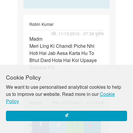
Robin Kumar
पर्मालिंक
रवि, 11/13/2016 - 07:38 पूर्वान्ह
Madm
Madm
Meri Ling Ki Chamdi Piche Nhi
Meri
Hoti Hai Jab Aesa Karta Hu To
Ling
Bhut Dard Hota Hai Koi Upaaye
Ki
Bataaye Plz
Chamdi
Cookie Policy
We want to use personalised analytical cookies to help
us to improve our website. Read more in our
Cookie
Policy
In
Auntyji
मंगल, 02/21/2017 - 01:14 बजे
reply
पर्मालिंक
to
हाँ
Bete is skin ko nahate samay halke
Bete
Madm
se piche karke saaf karna hota hai
is
Meri
jisse, waha saafai bani rahe, yadi
skin