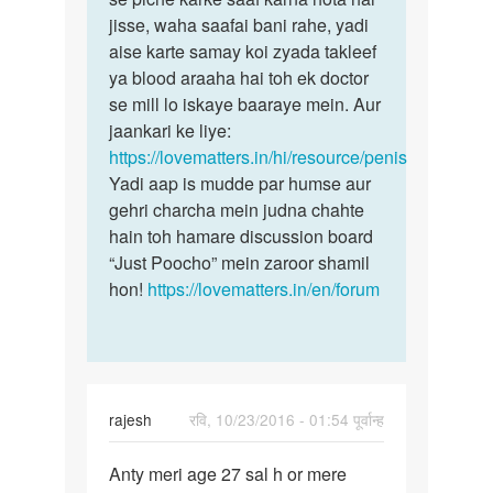
meri
jisse, waha saafai bani rahe, yadi
skin
age
aise karte samay koi zyada takleef
ko
21
ya blood araaha hai toh ek doctor
nahate
h
se mill lo iskaye baaraye mein. Aur
samay
or
jaankari ke liye:
mene
https://lovematters.in/hi/resource/penis
by
Yadi aap is mudde par humse aur
Aakash
gehri charcha mein judna chahte
245
hain toh hamare discussion board
“Just Poocho” mein zaroor shamil
hon!
https://lovematters.in/en/forum
rajesh
रवि, 10/23/2016 - 01:54 पूर्वान्ह
पर्मालिंक
Anty meri age 27 sal h or mere
Anty