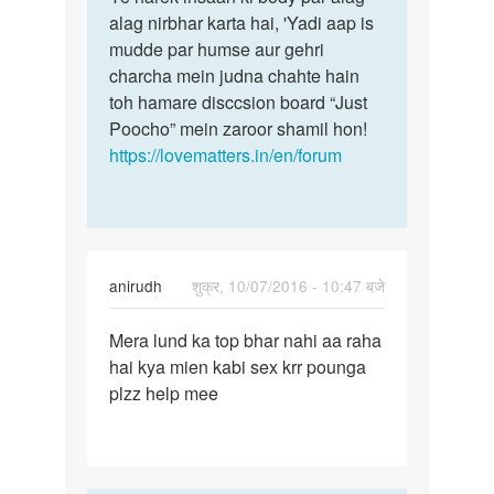
alag nirbhar karta hai, 'Yadi aap is
mudde par humse aur gehri
charcha mein judna chahte hain
toh hamare disccsion board “Just
Poocho” mein zaroor shamil hon!
https://lovematters.in/en/forum
anirudh
शुक्र, 10/07/2016 - 10:47 बजे
पर्मालिंक
Mera lund ka top bhar nahi aa raha
Mera
hai kya mien kabi sex krr pounga
lund
plzz help mee
ka
top
bhar
nahi