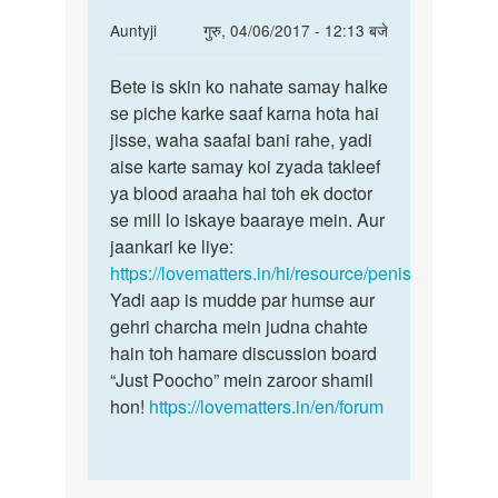
aa
In
Auntyji
गुरु, 04/06/2017 - 12:13 बजे
reply
पर्मालिंक
to
Bete is skin ko nahate samay halke
Bete
Mera
se piche karke saaf karna hota hai
is
lund
jisse, waha saafai bani rahe, yadi
skin
ka
aise karte samay koi zyada takleef
ko
top
ya blood araaha hai toh ek doctor
nahate
bhar
se mill lo iskaye baaraye mein. Aur
samay
nahi
jaankari ke liye:
aa
https://lovematters.in/hi/resource/penis
by
Yadi aap is mudde par humse aur
anirudh
gehri charcha mein judna chahte
hain toh hamare discussion board
“Just Poocho” mein zaroor shamil
hon!
https://lovematters.in/en/forum