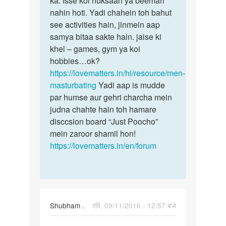
ka. Isse koi nuksaan ya beemari
se
nahin hoti. Yadi chahein toh bahut
by
see activities hain, jinmein aap
Jakir
samya bitaa sakte hain. jaise ki
khel – games, gym ya koi
hobbies…ok?
https://lovematters.in/hi/resource/men-
masturbating
Yadi aap is mudde
par humse aur gehri charcha mein
judna chahte hain toh hamare
disccsion board “Just Poocho”
mein zaroor shamil hon!
https://lovematters.in/en/forum
Shubham .
रवि, 09/11/2016 - 12:57 बजे
पर्मालिंक