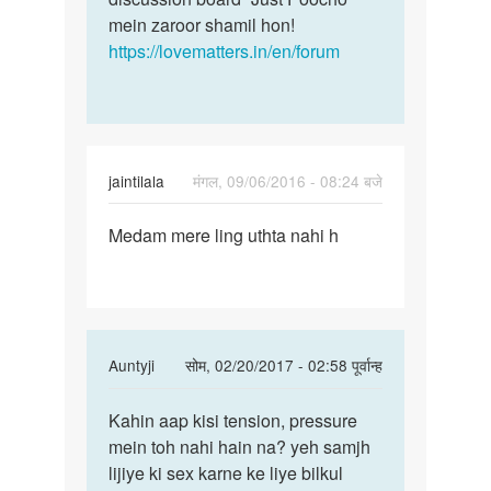
mein zaroor shamil hon!
https://lovematters.in/en/forum
jaintilala
मंगल, 09/06/2016 - 08:24 बजे
पर्मालिंक
Medam mere ling uthta nahi h
Medam
mere
ling
uthta
nahi
In
Auntyji
सोम, 02/20/2017 - 02:58 पूर्वान्ह
h
reply
पर्मालिंक
to
Kahin aap kisi tension, pressure
Kahin
Medam
mein toh nahi hain na? yeh samjh
aap
mere
lijiye ki sex karne ke liye bilkul
kisi