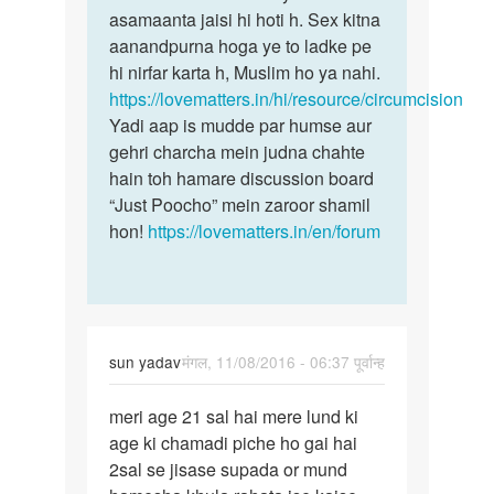
asamaanta jaisi hi hoti h. Sex kitna
aanandpurna hoga ye to ladke pe
hi nirfar karta h, Muslim ho ya nahi.
https://lovematters.in/hi/resource/circumcision
Yadi aap is mudde par humse aur
gehri charcha mein judna chahte
hain toh hamare discussion board
“Just Poocho” mein zaroor shamil
hon!
https://lovematters.in/en/forum
sun yadav
मंगल, 11/08/2016 - 06:37 पूर्वान्ह
पर्मालिंक
meri age 21 sal hai mere lund ki
meri
age ki chamadi piche ho gai hai
age
2sal se jisase supada or mund
21