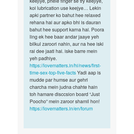
keejiye, phele finger se try keejiye,
choti
lund
koi lubrication use keejye… Lekin
hoti
bhot
apki partner ko bahut hee relaxed
hai
he
rehana hai aur apko bhi is dauran
aur
mota
bahut hee support karna hai. Poora
aur
ling ek hee baar andar jaaye yeh
by
bilkul zaroori nahin, aur na hee iski
rinku
rai dee jaati hai. iske barre mein
yeh padhiye.
https://lovematters.in/hi/news/first-
time-sex-top-five-facts
Yadi aap is
mudde par humse aur gehri
charcha mein judna chahte hain
toh hamare disccsion board “Just
Poocho” mein zaroor shamil hon!
https://lovematters.in/en/forum