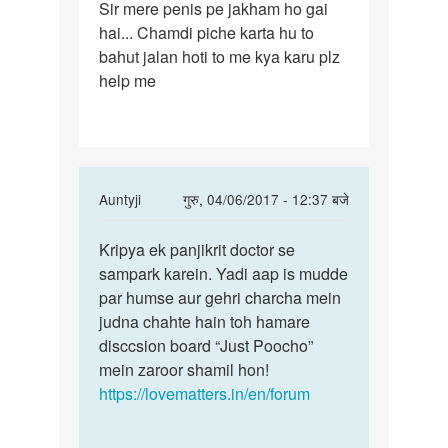
Sir mere penis pe jakham ho gai
Sir
hai... Chamdi piche karta hu to
mere
bahut jalan hoti to me kya karu plz
penis
help me
pe
jakham
ho
In
Auntyji
गुरु, 04/06/2017 - 12:37 बजे
reply
पर्मालिंक
to
Kripya ek panjikrit doctor se
Kripya
Sir
sampark karein. Yadi aap is mudde
ek
mere
par humse aur gehri charcha mein
panjikrit
penis
judna chahte hain toh hamare
doctor
pe
disccsion board “Just Poocho”
se
jakham
mein zaroor shamil hon!
ho
https://lovematters.in/en/forum
by
Shubham