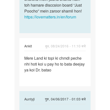
toh hamare disccsion board “Just
Poocho” mein zaroor shamil hon!
https://lovematters.in/en/forum
Ankit
बुध, 08/24/2016 - 11:10 बजे
पर्मालिंक
Mere Land ki topi ki chmdi peche
Mere
nhi hoti koi u pay ho to bata deejay
Land
ya koi Dr. batao
ki
topi
ki
chmdi
In
Auntyji
गुरु, 04/06/2017 - 01:03 बजे
reply
पर्मालिंक