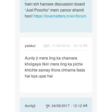
hain toh hamare discussion board
“Just Poocho” mein zaroor shamil
hon!
https://lovematters.in/en/forum
yaiskul
शुक्र, 11/04/2016 - 10:12 बजे
पर्मालिंक
Aunty ji mera ling ka chamara
Aunty
kholgaya likin mera ling ka piche
ji
khichte samay thora chhama fasta
mera
hai kya upai hai
ling
ka
chamara
In
Auntyji
गुरु, 04/06/2017 - 12:12 बजे
reply