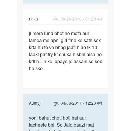
.
rinku
सोम, 09/26/2016 - 01:28 बजे
पर्मालिंक
ji mera lund bhot he mota aur
ji
lamba me apni girl frnd ke sath sex
mera
krta hu to vo bhag jaati h ab tk 10
lund
ladki par try kr chuka h sbhi aisa he
bhot
krti h .. h koi upaye jo assani se sex
he
ho ske
mota
aur
In
Auntyji
गुरु, 04/06/2017 - 12:20 बजे
reply
पर्मालिंक
to
yoni bahut choti hoti hai aur
yoni
ji
lacheele bhi. So Jald baazi mat
bahut
mera