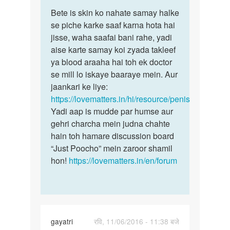
पर्मालिंक
to
Bete is skin ko nahate samay halke
Bete
Aunty
se piche karke saaf karna hota hai
is
ji
jisse, waha saafai bani rahe, yadi
skin
mera
aise karte samay koi zyada takleef
ko
ling
ya blood araaha hai toh ek doctor
nahate
ka
se mill lo iskaye baaraye mein. Aur
samay
chamara
jaankari ke liye:
by
https://lovematters.in/hi/resource/penis
yaiskul
Yadi aap is mudde par humse aur
gehri charcha mein judna chahte
hain toh hamare discussion board
“Just Poocho” mein zaroor shamil
hon!
https://lovematters.in/en/forum
gayatri
रवि, 11/06/2016 - 11:38 बजे