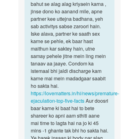
bahut se alag alag kriyaein karna ,
jinse dono ko aanand mile, apne
partner kee uttejna badhana, yeh
sab activitys sabse zaroori hain.
Iske alava, partner ke saath sex
karne se pehle, ek baar hast
maithun kar saktey hain, utne
samay pehele jitne mein ling mein
tanaav aa jaaye. Condom ka
istemaal bhi jaldi discharge kam
karne mai mein madadgaar saabit
ho sakta hai.
https://lovematters.in/hi/news/premature-
ejaculation-top-five-facts
Aur doosri
baar karne ki baat hai to bete
shareer ko apni aam sthiti aane
mai time to lagta hai na jo ki 45
mins -1 ghante tak bhi ho sakta hai.
Ye harek insaan ki body par alag