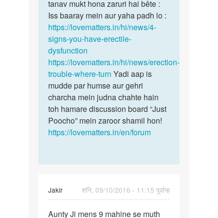
ling
tanav mukt hona zaruri hai bête :
tension,
uthta
Iss baaray mein aur yaha padh lo :
nahi
https://lovematters.in/hi/news/4-
h
signs-you-have-erectile-
by
dysfunction
jaintilala
https://lovematters.in/hi/news/erection-
trouble-where-turn
Yadi aap is
mudde par humse aur gehri
charcha mein judna chahte hain
toh hamare discussion board “Just
Poocho” mein zaroor shamil hon!
https://lovematters.in/en/forum
Jakir
शनि, 09/10/2016 - 11:15 पूर्वान्ह
पर्मालिंक
Aunty Ji mens 9 mahine se muth
Aunty