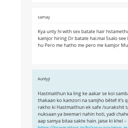
samay
पर्मालिंक
Kya unty hi with sex batate hair hstameth
Kya
kamjor hiring Dr batate hai.mai 5salo se
unty
hu Pero me hatho me pero me kamjor Mujhe
hi
with
sex
batate
In
Auntyji
reply
पर्मालिंक
to
Hastmaithun ka ling ke aakar se koi samb
Hastmaithun
Kya
thakaan ko kamzori na samjho bête!! it’s
ka
unty
rakho ki Hastmaithun ek safe /surakshit ta
ling
hi
nuksaan ya beemari nahin hoti, yadi chahei
ke
with
aap samya bitaa sakte hain. jaise ki khel
aakar
sex
https://lovematters.in/hi/resource/men-