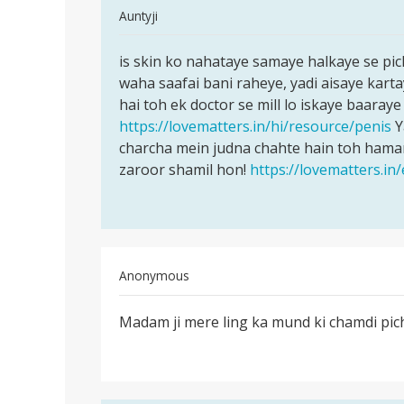
In
Auntyji
too
reply
पर्मालिंक
to
is skin ko nahataye samaye halkaye se pich
is
Mere
waha saafai bani raheye, yadi aisaye karta
skin
lund
hai toh ek doctor se mill lo iskaye baaraye
ko
ki
https://lovematters.in/hi/resource/penis
Y
nahataye
skin
charcha mein judna chahte hain toh hamar
samaye
piche
zaroor shamil hon!
https://lovematters.in
too
by
Lovish
tyagi
Anonymous
पर्मालिंक
Madam ji mere ling ka mund ki chamdi piche
Madam
ji
mere
ling