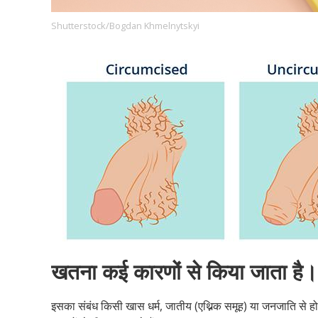
Shutterstock/Bogdan Khmelnytskyi
Footer
हमारे सिद्धांत
Just Poocho
संपर्क करें
Company
खतना कई कारणों से किया जाता है।
इसका संबंध किसी खास धर्म, जातीय (एथ्निक समूह) या जनजाति से ह