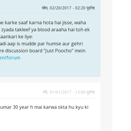
सोम, 02/20/2017 - 02:20 पूर्वान्ह
he karke saaf karna hota hai jisse, waha
i zyada takleef ya blood araaha hai toh ek
aankari ke liye:
adi aap is mudde par humse aur gehri
e discussion board “Just Poocho” mein
/en/forum
रवि, 01/01/2017 - 12:00 पूर्वान्ह
mar 30 year h mai karwa skta hu kyu ki