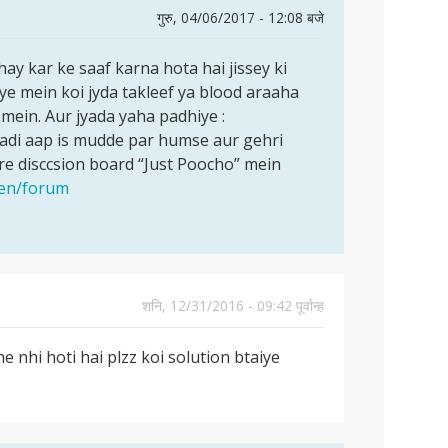
गुरु, 04/06/2017 - 12:08 बजे
ay kar ke saaf karna hota hai jissey ki
ye mein koi jyda takleef ya blood araaha
 mein. Aur jyada yaha padhiye :
adi aap is mudde par humse aur gehri
e disccsion board “Just Poocho” mein
/en/forum
शनि, 12/31/2016 - 09:42 पूर्वान्ह
 nhi hoti hai plzz koi solution btaiye