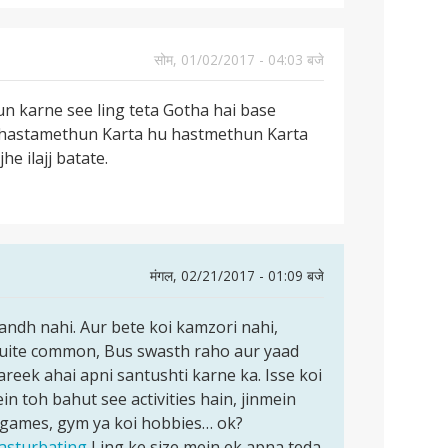
सोम, 01/02/2017 - 04:03 बजे
un karne see ling teta Gotha hai base
e hastamethun Karta hu hastmethun Karta
 ilajj batate.
मंगल, 02/21/2017 - 01:09 बजे
andh nahi. Aur bete koi kamzori nahi,
 quite common, Bus swasth raho aur yaad
reek ahai apni santushti karne ka. Isse koi
n toh bahut see activities hain, jinmein
 – games, gym ya koi hobbies… ok?
masturbating
Ling ke size mein ek apna teda