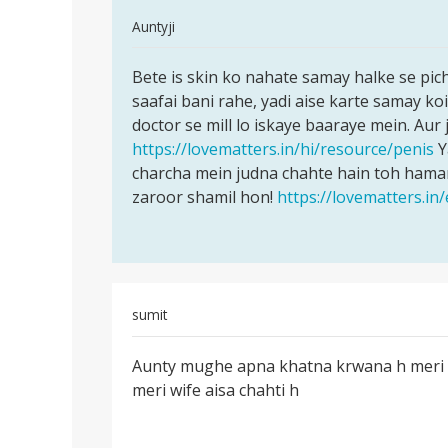
ka
In
Auntyji
mund
reply
ki
पर्मालिंक
to
Bete is skin ko nahate samay halke se pic
Bete
Madam
saafai bani rahe, yadi aise karte samay ko
is
ji
doctor se mill lo iskaye baaraye mein. Aur j
skin
mere
https://lovematters.in/hi/resource/penis
Y
ko
ling
charcha mein judna chahte hain toh hamar
nahate
ka
zaroor shamil hon!
https://lovematters.in
samay
mund
ki
by
Anonymous
sumit
पर्मालिंक
Aunty mughe apna khatna krwana h meri u
Aunty
meri wife aisa chahti h
mughe
apna
khatna