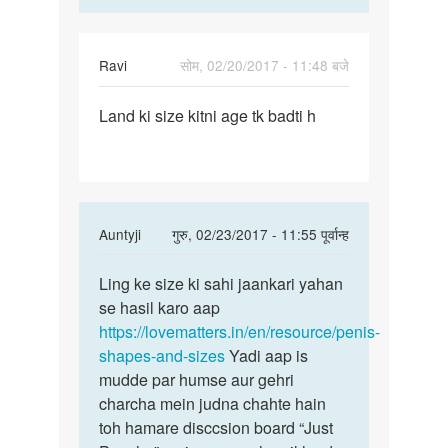
Ravi
सोम, 02/20/2017 - 11:48 बजे
पर्मालिंक
Land ki size kitni age tk badti h
Land
ki
size
kitni
age
In
Auntyji
गुरु, 02/23/2017 - 11:55 पूर्वान्ह
tk
reply
पर्मालिंक
to
Ling ke size ki sahi jaankari yahan
Ling
Land
se hasil karo aap
ke
ki
https://lovematters.in/en/resource/penis-
size
size
shapes-and-sizes
Yadi aap is
ki
kitni
mudde par humse aur gehri
sahi
age
charcha mein judna chahte hain
tk
toh hamare disccsion board “Just