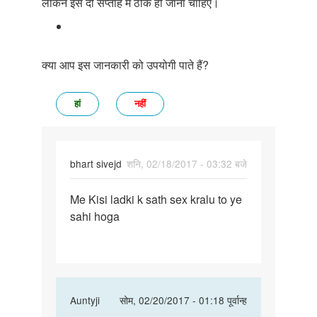
लेकिन इसे दो सप्ताह में ठीक हो जाना चाहिए।
क्या आप इस जानकारी को उपयोगी पाते हैं?
हां
नहीं
bhart sivejd
शनि, 02/18/2017 - 03:32 बजे
पर्मालिंक
Me Kisi ladki k sath sex kralu to ye
Me
sahi hoga
Kisi
ladki
k
sath
sex
In
Auntyji
सोम, 02/20/2017 - 01:18 पूर्वान्ह
reply