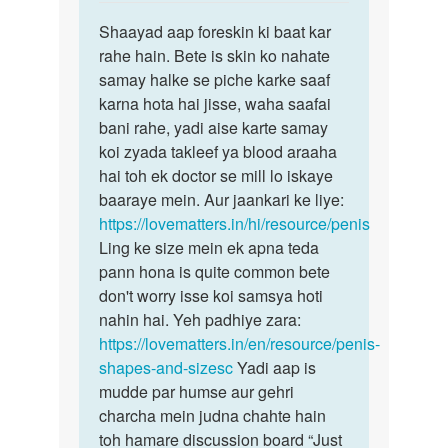
reply
पर्मालिंक
to
Shaayad aap foreskin ki baat kar
Shaayad
Aunty
rahe hain. Bete is skin ko nahate
aap
ii
samay halke se piche karke saaf
foreskin
please
karna hota hai jisse, waha saafai
ki
mera
bani rahe, yadi aise karte samay
baat
bhi
koi zyada takleef ya blood araaha
lund
hai toh ek doctor se mill lo iskaye
by
baaraye mein. Aur jaankari ke liye:
golu
https://lovematters.in/hi/resource/penis
raj
Ling ke size mein ek apna teda
pann hona is quite common bete
don't worry isse koi samsya hoti
nahin hai. Yeh padhiye zara:
https://lovematters.in/en/resource/penis-
shapes-and-sizesc
Yadi aap is
mudde par humse aur gehri
charcha mein judna chahte hain
toh hamare discussion board “Just