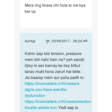
पर्मालिंक
Mera ling khara nhi hota to me kya
Mera
kar up
ling
khara
nhi
hota
to
In
Auntyji
गुरु, 03/09/2017 - 08:24 बजे
reply
पर्मालिंक
to
Kahin aap kisi tension, pressure
Kahin
Mera
mein toh nahi hain na? yeh samjh
aap
ling
lijiey ki sex karnay ke liey bilkul
kisi
khara
tanav mukt hona zaruri hai bête :
tension,
nhi
Jis baaray mein aur yaha padh lo :
hota
https://lovematters.in/hi/news/4-
to
signs-you-have-erectile-
by
dysfunction
Vinay
https://lovematters.in/hi/news/erection-
trouble-where-turn
Yadi aap is