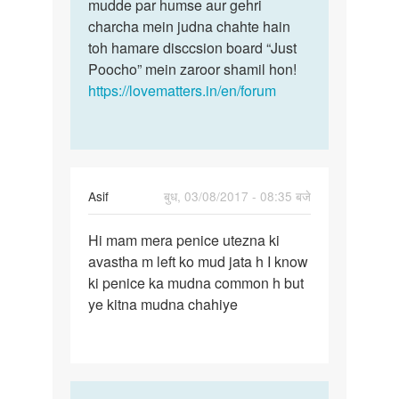
mudde par humse aur gehri
charcha mein judna chahte hain
toh hamare disccsion board “Just
Poocho” mein zaroor shamil hon!
https://lovematters.in/en/forum
Asif
बुध, 03/08/2017 - 08:35 बजे
पर्मालिंक
Hi mam mera penice utezna ki
Hi
avastha m left ko mud jata h I know
mam
ki penice ka mudna common h but
mera
ye kitna mudna chahiye
penice
utezna
ki