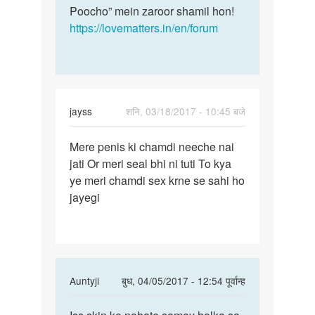
Poocho” mein zaroor shamil hon!
https://lovematters.in/en/forum
jayss
शनि, 03/18/2017 - 10:45 बजे
पर्मालिंक
Mere penis ki chamdi neeche nai
Mere
jati Or meri seal bhi ni tuti To kya
penis
ye meri chamdi sex krne se sahi ho
ki
jayegi
chamdi
neeche
In
Auntyji
बुध, 04/05/2017 - 12:54 पूर्वान्ह
reply
पर्मालिंक
to
Iss