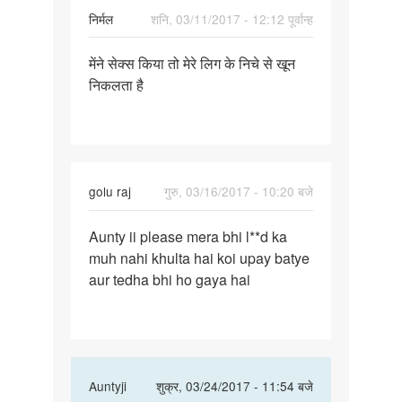
निर्मल
शनि, 03/11/2017 - 12:12 पूर्वान्ह
पर्मालिंक
मेंने सेक्स किया तो मेरे लिग के निचे से खून
मेंने
निकलता है
सेक्स
किया
तो
मेरे
लिग
golu raj
गुरु, 03/16/2017 - 10:20 बजे
पर्मालिंक
Aunty ii please mera bhi l**d ka
Aunty
muh nahi khulta hai koi upay batye
ii
aur tedha bhi ho gaya hai
please
mera
bhi
lund
In
Auntyji
शुक्र, 03/24/2017 - 11:54 बजे