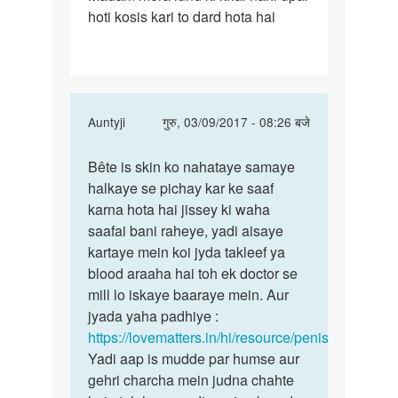
hoti kosis kari to dard hota hai
mera
lund
ki
khal
nahi
In
Auntyji
गुरु, 03/09/2017 - 08:26 बजे
reply
पर्मालिंक
to
Bête is skin ko nahataye samaye
Bête
Madam
halkaye se pichay kar ke saaf
is
mera
karna hota hai jissey ki waha
skin
lund
saafai bani raheye, yadi aisaye
ko
ki
kartaye mein koi jyda takleef ya
nahataye
khal
blood araaha hai toh ek doctor se
nahi
mill lo iskaye baaraye mein. Aur
by
jyada yaha padhiye :
ma
https://lovematters.in/hi/resource/penis
Yadi aap is mudde par humse aur
gehri charcha mein judna chahte