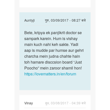
In
Auntyji
गुरु, 03/09/2017 - 08:27 बजे
reply
पर्मालिंक
to
Bete, kripya ek panjikrit doctor se
Bete,
Mainey
sampark karein. Hum is vishay
kripya
apni
main kuch nahi keh sakte. Yadi
ek
gf
aap is mudde par humse aur gehri
panjikrit
k
charcha mein judna chahte hain
sath
toh hamare disccsion board “Just
sex
Poocho” mein zaroor shamil hon!
by
https://lovematters.in/en/forum
manguuull
Vinay
बुध, 03/08/2017 - 04:39 बजे