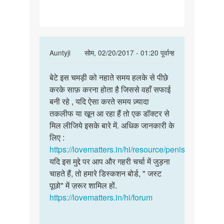
लिंग
की
चमडी
पीछे
In
Auntyji
सोम, 02/20/2017 - 01:20 पूर्वान्ह
नहीं
reply
पर्मालिंक
to
बेटे इस चमड़ी को नहाते समय हलके से पीछे
बेटे
मेरे
करके साफ़ करना होता है जिससे वहाँ सफाई
इस
लिंग
बनी रहे , यदि ऐसा करते समय ज़्यादा
चमड़ी
की
तकलीफ या खून आ रहा हैं तो एक डॉक्टर से
को
चमडी
मिल लीजिये इसके बारे में. अधिक जानकारी के
नहाते
पीछे
लिए :
समय
नहीं
https://lovematters.in/hi/resource/penis
by
यदि इस मुद्दे पर आप और गहरी चर्चा में जुड़ना
नितिन
चाहते हैं, तो हमारे डिस्कशन बोर्ड, " जस्ट
पूछो" में ज़रूर शामिल हों.
https://lovematters.in/hi/forum