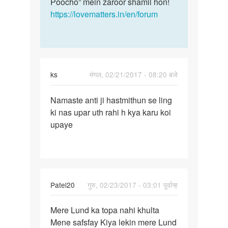
by
Poocho” mein zaroor shamil hon!
Ravi
https://lovematters.in/en/forum
ks
मंगल, 02/21/2017 - 08:20 बजे
पर्मालिंक
Namaste anti ji hastmithun se ling
Namaste
ki nas upar uth rahi h kya karu koi
anti
upaye
ji
hastmithun
se
Patel20
गुरु, 02/23/2017 - 03:01 पूर्वान्ह
पर्मालिंक
Mere Lund ka topa nahi khulta
Mere
Mene safsfay Kiya lekin mere Lund
Lund