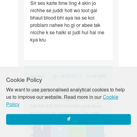
Sir sex karte time ling 4 skin jo
Sir
nichhe se juddi hoti wo toot gai
sex
bhaut blood bhi aya iss se koi
karte
problam nahee ho gi or abee tak
time
nicche k se halki si judi hui hai me
ling
kya kru
4
In
Auntyji
बुध, 04/05/2017 - 12:46 पूर्वान्ह
Cookie Policy
reply
पर्मालिंक
We want to use personalised analytical cookies to help
to
Beta agar yeh jodh tut gaya hai toh
Beta
us to improve our website. Read more in our
Cookie
Sir
koi baat nahi magar khoo nikala
agar
Policy
sex
hai toh kisi bhi infection yaa anye
yeh
karte
samasya se bachne ke liye safe
jodh
time
hoga ki aap ek panjikrit doctor se
हाँ
tut
ling
mil le. Yeh uchit nirnay rahega.
gaya
4
Aap iss baare mein humse vristaar