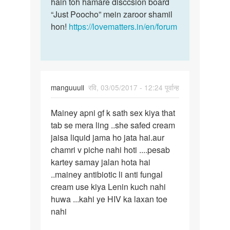
hain toh hamare disccsion board
“Just Poocho” mein zaroor shamil
hon!
https://lovematters.in/en/forum
manguuull
रवि, 03/05/2017 - 12:24 पूर्वान्ह
पर्मालिंक
Mainey apni gf k sath sex kiya that
Mainey
tab se mera ling ..she safed cream
apni
jaisa liquid jama ho jata hai.aur
gf
chamri v piche nahi hoti ....pesab
k
kartey samay jalan hota hai
sath
..mainey antibiotic li anti fungal
sex
cream use kiya Lenin kuch nahi
huwa ...kahi ye HIV ka laxan toe
nahi