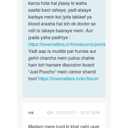
Lund
karna hota hai jissey ki waha
skin
ka
saafai bani raheye, yadi aisaye
ko
topa
kartaye mein koi jyda takleef ya
nahataye
nahi
blood araaha hai toh ek doctor se
khulta
mill lo iskaye baaraye mein. Aur
by
jyada yaha padhiye :
Patel20
https://lovematters.in/hi/resource/penis
Yadi aap is mudde par humse aur
gehri charcha mein judna chahte
hain toh hamare disccsion board
“Just Poocho” mein zaroor shamil
hon!
https://lovematters.in/en/forum
ma
शुक्र, 03/03/2017 - 02:52 पूर्वान्ह
पर्मालिंक
Madam mera lund ki khal nahi upar
Madam