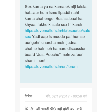
पर्मालिंक
to
Sex karna ya na karna ek niji faisla
Sex
Me
hai...aur hum isme tipaddi nahi
karna
Kisi
karna chahenge. Bus iss baat ka
ya
ladki
khyaal rakhe ki safe sex hi karein.
na
k
https://lovematters.in/hi/resource/safe-
karna
sath
sex
Yadi aap is mudde par humse
ek
sex
aur gehri charcha mein judna
niji
by
chahte hain toh hamare discussion
bhart
board “Just Poocho” mein zaroor
sivejd
shamil hon!
https://lovematters.in/en/forum
नितिन
रवि, 02/19/2017 - 09:56 बजे
पर्मालिंक
मेरे लिंग की चमडी पीछे नहीं होती क्या करूँ
मेरे