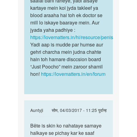
saafai bani raheye, yadi aisaye
ko
niche
kartaye mein koi jyda takleef ya
nahataye
nhi
blood araaha hai toh ek doctor se
hota
mill lo iskaye baaraye mein. Aur
by
jyada yaha padhiye :
sunil
https://lovematters.in/hi/resource/penis
Yadi aap is mudde par humse aur
gehri charcha mein judna chahte
hain toh hamare disccsion board
“Just Poocho” mein zaroor shamil
hon!
https://lovematters.in/en/forum
In
Auntyji
सोम, 04/03/2017 - 11:25 पूर्वान्ह
reply
पर्मालिंक
to
Bête is skin ko nahataye samaye
Bête
Mere
halkaye se pichay kar ke saaf
is