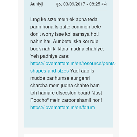
In
Auntyji
गुरु, 03/09/2017 - 08:25 बजे
reply
पर्मालिंक
to
Ling ke size mein ek apna teda
Ling
Hi
pann hona is quite common bete
ke
mam
don't worry isse koi samsya hoti
size
mera
nahin hai. Aur bete iska koi rule
mein
penice
book nahi ki kitna mudna chahiye.
ek
utezna
Yeh padhiye zara:
apna
ki
https://lovematters.in/en/resource/penis-
by
shapes-and-sizes
Yadi aap is
Asif
mudde par humse aur gehri
charcha mein judna chahte hain
toh hamare disccsion board “Just
Poocho” mein zaroor shamil hon!
https://lovematters.in/en/forum