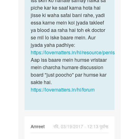
Iss skin ko nahate samay halka sa
Mere
piche kar ke saaf karna hota hai
skin
penis
jisse ki waha safai bani rahe, yadi
ko
ki
essa karne mein koi jyada takleef
nahate
chamdi
ya blood aa raha hai toh ek doctor
samay
neeche
se mil lo iske baare mein. Aur
by
jyada yaha padhiye:
jayss
https://lovematters.in/hi/resource/penis
Aap iss baare mein humse vristaar
mein charcha humare discussion
board "just poocho" par humse kar
sakte hai.
https://lovematters.in/hi/forum
Amreet
रवि, 03/19/2017 - 12:13 पूर्वान्ह
पर्मालिंक