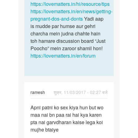
ja
https://lovematters.in/hi/resource/tips
mein
by
https://lovematters.in/en/news/getting-
Dangi
pregnant-dos-and-donts
Yadi aap
is mudde par humse aur gehri
charcha mein judna chahte hain
toh hamare discussion board “Just
Poocho” mein zaroor shamil hon!
https://lovematters.in/en/forum
ramesh
शुक्र, 11/03/2017 - 02:27 बजे
पर्मालिंक
Apni patni ko sex kiya hun but wo
Apni
maa nai bn paa rai hai kya karen
patni
pta nai garvdharan kaise lega koi
ko
mujhe btaiye
sex
kiya