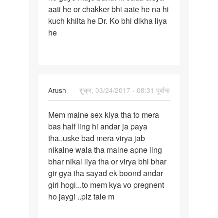
aati he or chakker bhi aate he na hi
pregnancy
kuch khilta he Dr. Ko bhi dikha liya
ko
he
2
Arush
शुक्र, 03/24/2017 - 08:31 पूर्वान्ह
पर्मालिंक
Mem maine sex kiya tha to mera
Mem
bas half ling hi andar ja paya
maine
tha..uske bad mera virya jab
sex
nikalne wala tha maine apne ling
kiya
bhar nikal liya tha or virya bhi bhar
tha
gir gya tha sayad ek boond andar
to
giri hogi...to mem kya vo pregnent
ho jaygi ..plz tale m