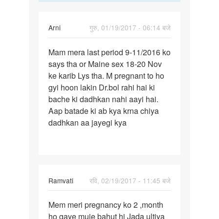
devi
Arni
गुरु, 01/19/2017 - 06:14 बजे
पर्मालिंक
Mam mera last period 9-11/2016 ko
Mam
says tha or Maine sex 18-20 Nov
mera
ke karib Lys tha. M pregnant to ho
last
gyi hoon lakin Dr.bol rahi hai ki
period
bache ki dadhkan nahi aayi hai.
9-
Aap batade ki ab kya krna chiya
11
dadhkan aa jayegi kya
Ramvati
रवि, 02/19/2017 - 11:45 बजे
पर्मालिंक
Mem meri pregnancy ko 2 ,month
Mem
ho gaye muje bahut hi Jada ultiya
meri