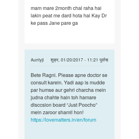
पर्मालिंक
mam mare 2month chal raha hai
mam
lakin peat me dard hota hai Kay Dr
mare
ke pass Jane pare ga
2month
chal
raha
hai
In
Auntyji
शुक्र, 01/20/2017 - 11:21 पूर्वान्ह
reply
पर्मालिंक
to
Bete Ragni. Please apne doctor se
Bete
mam
consult karein. Yadi aap is mudde
Ragni.
mare
par humse aur gehri charcha mein
Please
2month
judna chahte hain toh hamare
apne
chal
disccsion board “Just Poocho”
raha
mein zaroor shamil hon!
hai
https://lovematters.in/en/forum
by
ragni