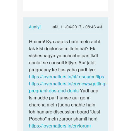
hun…
In
Auntyji
शनि, 11/04/2017 - 08:46 बजे
reply
पर्मालिंक
to
Hmmm! Kya aap is bare mein abhi
Hmmm!
Apni
tak kisi doctor se millein hai? Ek
Kya
patni
visheshagya ya achchhe panjikrit
aap
ko
doctor se consult kijiye. Aur jaldi
is
sex
pregnancy ke tips yaha padhiye:
bare
kiya
https://lovematters.in/hi/resource/tips
mein…
hun…
https://lovematters.in/en/news/getting-
by
pregnant-dos-and-donts
Yadi aap
ramesh
is mudde par humse aur gehri
charcha mein judna chahte hain
toh hamare discussion board “Just
Poocho” mein zaroor shamil hon!
https://lovematters.in/en/forum