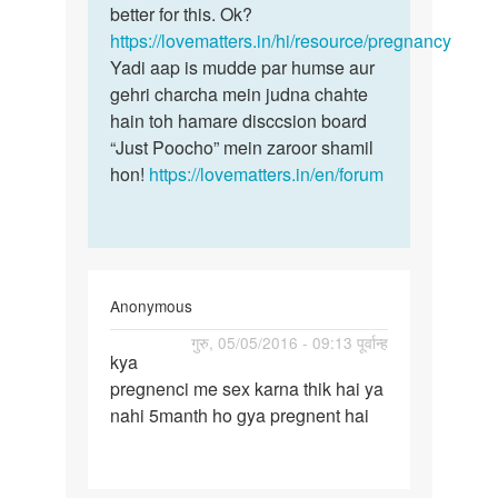
perioud
better for this. Ok?
home
nhi
https://lovematters.in/hi/resource/pregnancy
aaya
Yadi aap is mudde par humse aur
h
gehri charcha mein judna chahte
by
hain toh hamare disccsion board
gauri
“Just Poocho” mein zaroor shamil
hon!
https://lovematters.in/en/forum
Anonymous
पर्मालिंक
गुरु, 05/05/2016 - 09:13 पूर्वान्ह
kya
kya
pregnenci me sex karna thik hai ya
pregnenci
nahi 5manth ho gya pregnent hai
me
sex
karna