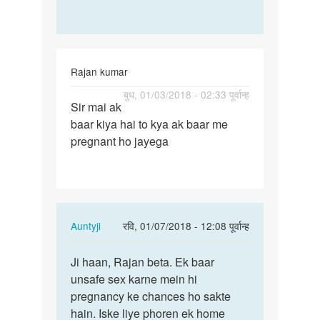
Rajan kumar
पर्मालिंक
बुध, 01/03/2018 - 02:33 पूर्वान्ह
Sir mai ak
Sir
baar kiya hai to kya ak baar me
mai
pregnant ho jayega
ak
baar
kiya
hai
to…
In
Auntyji
रवि, 01/07/2018 - 12:08 पूर्वान्ह
reply
पर्मालिंक
to
Ji haan, Rajan beta. Ek baar
Ji
Sir
unsafe sex karne mein hi
haan,
mai
pregnancy ke chances ho sakte
Rajan
ak
hain. Iske liye phoren ek home
beta.