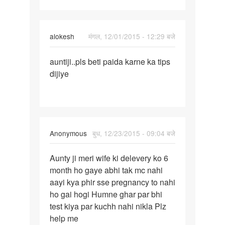
alokesh
मंगल, 12/01/2015 - 12:29 बजे
पर्मालिंक
auntiji..pls beti paida karne ka tips
auntiji..pls
dijiye
beti
paida
karne
Anonymous
बुध, 12/23/2015 - 09:04 बजे
पर्मालिंक
Aunty ji meri wife ki delevery ko 6
Aunty
month ho gaye abhi tak mc nahi
ji
aayi kya phir sse pregnancy to nahi
meri
ho gai hogi Humne ghar par bhi
wife
test kiya par kuchh nahi nikla Plz
ki
help me