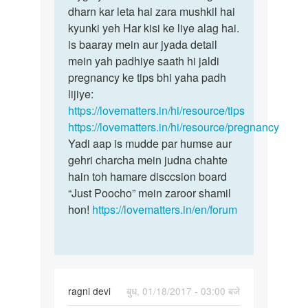
ki
dharn kar leta hai zara mushkil hai
keh
date
kyunki yeh Har kisi ke liye alag hai.
pana
4sep
is baaray mein aur jyada detail
Ki
hai
mein yah padhiye saath hi jaldi
hum
pregnancy ke tips bhi yaha padh
by
lijiye:
Anonymous
https://lovematters.in/hi/resource/tips
https://lovematters.in/hi/resource/pregnancy
Yadi aap is mudde par humse aur
gehri charcha mein judna chahte
hain toh hamare disccsion board
“Just Poocho” mein zaroor shamil
hon!
https://lovematters.in/en/forum
ragni devi
बुध, 01/18/2017 - 03:00 बजे