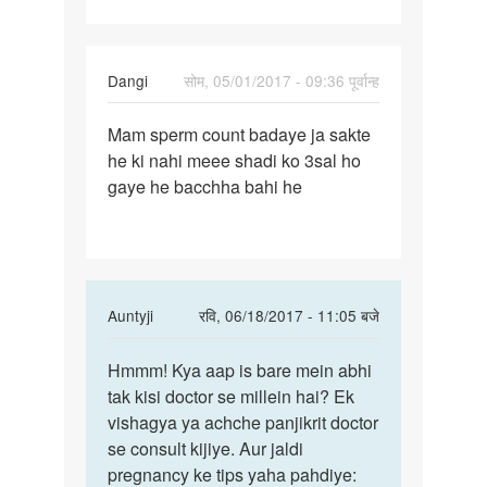
Dangi
सोम, 05/01/2017 - 09:36 पूर्वान्ह
पर्मालिंक
Mam sperm count badaye ja sakte
Mam
he ki nahi meee shadi ko 3sal ho
sperm
gaye he bacchha bahi he
count
badaye
ja
In
Auntyji
रवि, 06/18/2017 - 11:05 बजे
reply
पर्मालिंक
to
Hmmm! Kya aap is bare mein abhi
Hmmm!
Mam
tak kisi doctor se millein hai? Ek
Kya
sperm
vishagya ya achche panjikrit doctor
aap
count
se consult kijiye. Aur jaldi
is
badaye
pregnancy ke tips yaha pahdiye:
bare