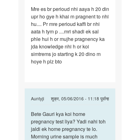
पर्मालिंक
Mre es br perioud nhi aaya h 20 din
Mre
upr ho gye h khai m pragnent to nhi
es
hu.... Pr mre perioud kaffi br nhi
br
aata h tym p ....mri shadi ek sal
perioud
phle hui h or mujhe pragnency ka
nhi
jda knowledge nhi h or koi
aaya
simtrems jo starting k 20 dino m
h
hoye h plz bto
In
Auntyji
शुक्र, 05/06/2016 - 11:18 पूर्वान्ह
reply
पर्मालिंक
to
Bete Gauri kya koi home
Bete
Mre
pregnancy test liya? Yadi nahi toh
Gauri
es
jaldi ek home pregnancy te lo.
kya
br
Morning urine sample is much
koi