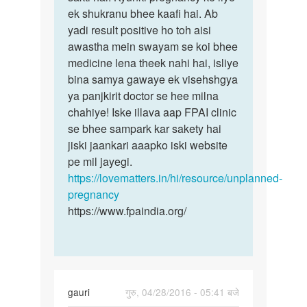
ek
ek shukranu bhee kaafi hai. Ab
Jee
bar
yadi result positive ho toh aisi
haa
sex
awastha mein swayam se koi bhee
ek
krne
medicine lena theek nahi hai, isliye
se
bina samya gawaye ek visehshgya
by
ya panjkirit doctor se hee milna
Yaash
chahiye! Iske illava aap FPAI clinic
se bhee sampark kar sakety hai
jiski jaankari aaapko iski website
pe mil jayegi.
https://lovematters.in/hi/resource/unplanned-
pregnancy
https://www.fpaindia.org/
gauri
गुरु, 04/28/2016 - 05:41 बजे