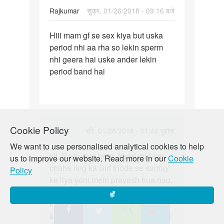
Rajkumar
शुक्र, 01/26/2018 - 09:16 बजे
पर्मालिंक
Hiii mam gf se sex kiya but uska
Hiii
period nhi aa rha so lekin sperm
mam
nhi geera hai uske ander lekin
gf
period band hai
se
sex
kiya
but…
Cookie Policy
In
Auntyji
रवि, 01/28/2018 - 01:44 पूर्वान्ह
reply
We want to use personalised analytical cookies to help
पर्मालिंक
to
Hi, Rajkumar beta. Yaad rakhiye
Hi,
us to improve our website. Read more in our
Cookie
Hiii
chahe ling ka Sirf thode se samay
Rajkumar
Policy
mam
ke liye yoni mein pravesh hua hao,
beta.
gf
bina condom ke wo unsafe hai
Yaad…
हाँ
se
kyunki pregnant hone ke liye ek
sex
shuranu bhi kaafi hota hai. Ab jaldi