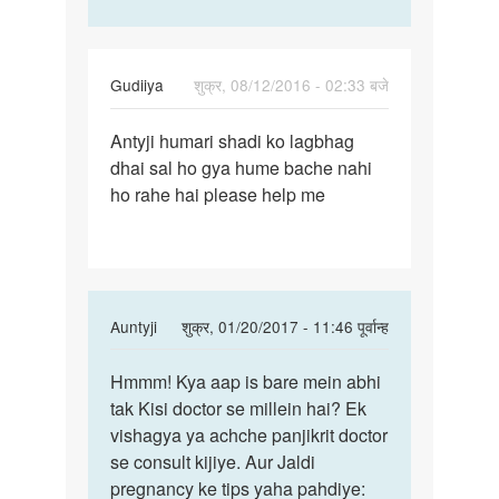
Gudiiya
शुक्र, 08/12/2016 - 02:33 बजे
पर्मालिंक
Antyji humari shadi ko lagbhag
Antyji
dhai sal ho gya hume bache nahi
ho rahe hai please help me
In
Auntyji
शुक्र, 01/20/2017 - 11:46 पूर्वान्ह
reply
पर्मालिंक
to
Hmmm! Kya aap is bare mein abhi
Hmmm!
Antyji
tak Kisi doctor se millein hai? Ek
Kya
by
vishagya ya achche panjikrit doctor
aap
Gudiiya
se consult kijiye. Aur Jaldi
is
pregnancy ke tips yaha pahdiye:
bare