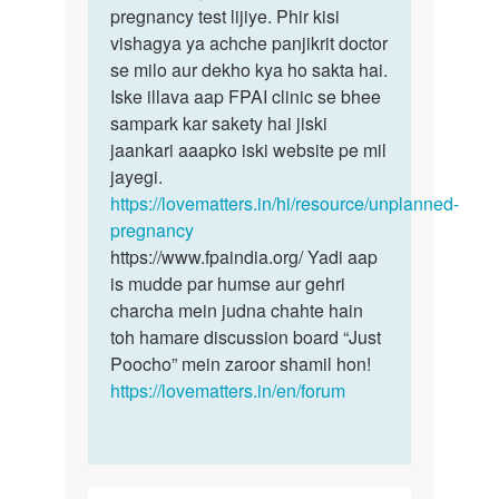
baar
pregnancy test lijiye. Phir kisi
Ek
kiya
vishagya ya achche panjikrit doctor
baar…
hai
se milo aur dekho kya ho sakta hai.
to…
Iske illava aap FPAI clinic se bhee
by
sampark kar sakety hai jiski
Rajan
jaankari aaapko iski website pe mil
kumar
jayegi.
https://lovematters.in/hi/resource/unplanned-
pregnancy
https://www.fpaindia.org/ Yadi aap
is mudde par humse aur gehri
charcha mein judna chahte hain
toh hamare discussion board “Just
Poocho” mein zaroor shamil hon!
https://lovematters.in/en/forum