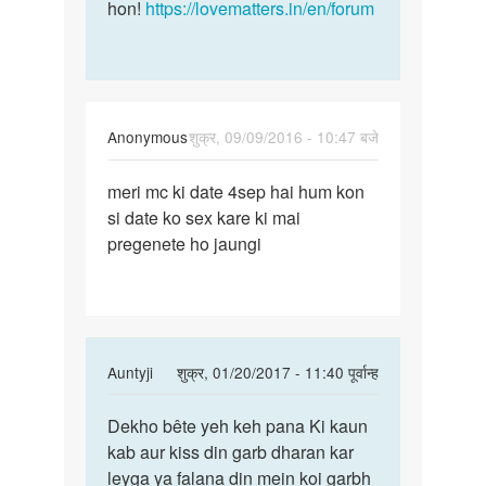
hon!
https://lovematters.in/en/forum
Anonymous
शुक्र, 09/09/2016 - 10:47 बजे
पर्मालिंक
meri mc ki date 4sep hai hum kon
meri
si date ko sex kare ki mai
mc
pregenete ho jaungi
ki
date
4sep
hai
hum
In
Auntyji
शुक्र, 01/20/2017 - 11:40 पूर्वान्ह
reply
पर्मालिंक
to
Dekho bête yeh keh pana Ki kaun
Dekho
meri
kab aur kiss din garb dharan kar
bête
mc
leyga ya falana din mein koi garbh
yeh