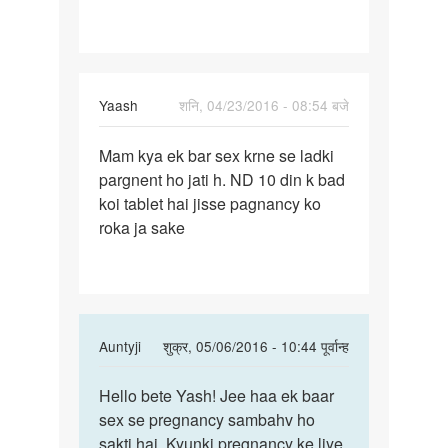
Yaash
शनि, 04/23/2016 - 08:54 बजे
पर्मालिंक
Mam kya ek bar sex krne se ladki
Mam
pargnent ho jati h. ND 10 din k bad
kya
koi tablet hai jisse pagnancy ko
ek
roka ja sake
bar
sex
krne
se
In
Auntyji
शुक्र, 05/06/2016 - 10:44 पूर्वान्ह
reply
पर्मालिंक
to
Hello bete Yash! Jee haa ek baar
Hello
Mam
sex se pregnancy sambahv ho
bete
kya
sakti hai. Kyunki pregnancy ke liye
Yash!