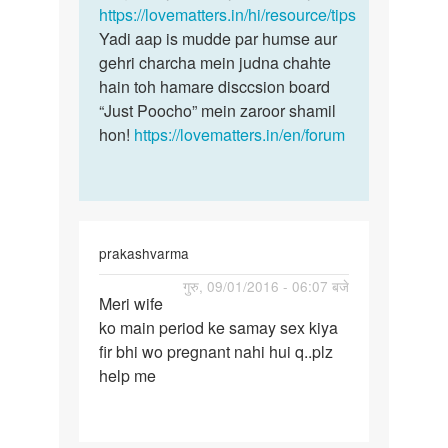
https://lovematters.in/hi/resource/tips
mein
Yadi aap is mudde par humse aur
gehri charcha mein judna chahte
hain toh hamare disccsion board
“Just Poocho” mein zaroor shamil
hon!
https://lovematters.in/en/forum
prakashvarma
पर्मालिंक
गुरु, 09/01/2016 - 06:07 बजे
Meri wife
Meri
ko main period ke samay sex kiya
wife
fir bhi wo pregnant nahi hui q..plz
ko
help me
main
period
ke