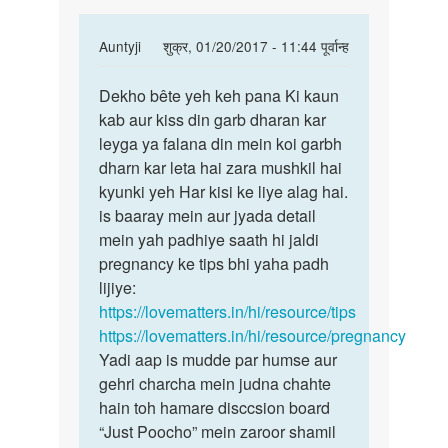
In
Auntyji
शुक्र, 01/20/2017 - 11:44 पूर्वान्ह
reply
पर्मालिंक
to
Dekho bête yeh keh pana Ki kaun
Dekho
Meri
kab aur kiss din garb dharan kar
bête
wife
leyga ya falana din mein koi garbh
yeh
ko
dharn kar leta hai zara mushkil hai
keh
main
kyunki yeh Har kisi ke liye alag hai.
pana
period
is baaray mein aur jyada detail
Ki
ke
mein yah padhiye saath hi jaldi
by
pregnancy ke tips bhi yaha padh
prakashvarma
lijiye:
https://lovematters.in/hi/resource/tips
https://lovematters.in/hi/resource/pregnancy
Yadi aap is mudde par humse aur
gehri charcha mein judna chahte
hain toh hamare disccsion board
“Just Poocho” mein zaroor shamil