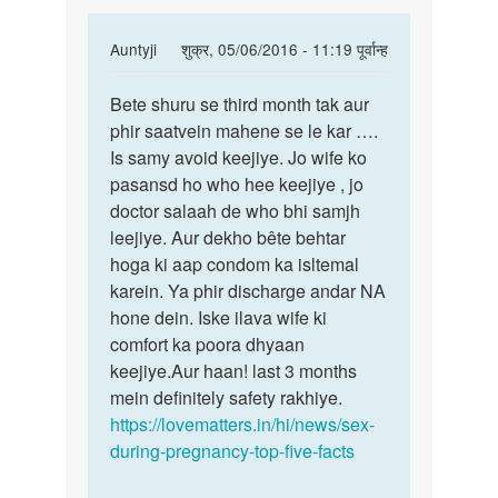
In
Auntyji
शुक्र, 05/06/2016 - 11:19 पूर्वान्ह
reply
पर्मालिंक
to
Bete shuru se third month tak aur
Bete
kya
phir saatvein mahene se le kar ….
shuru
pregnenci
Is samy avoid keejiye. Jo wife ko
se
me
pasansd ho who hee keejiye , jo
third
sex
doctor salaah de who bhi samjh
month
karna
leejiye. Aur dekho bête behtar
tak
by
hoga ki aap condom ka isltemal
Anonymous
karein. Ya phir discharge andar NA
hone dein. Iske ilava wife ki
comfort ka poora dhyaan
keejiye.Aur haan! last 3 months
mein definitely safety rakhiye.
https://lovematters.in/hi/news/sex-
during-pregnancy-top-five-facts