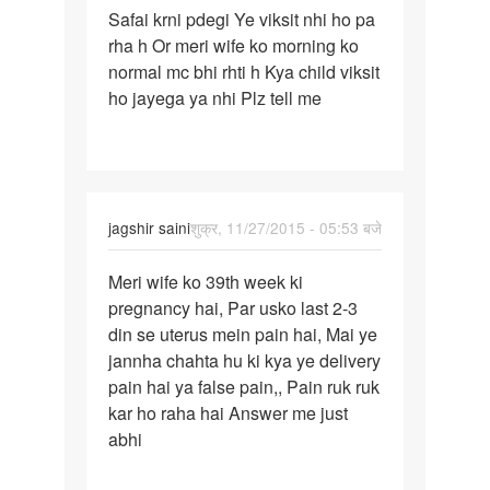
Safai krni pdegi Ye viksit nhi ho pa
5-
rha h Or meri wife ko morning ko
6
normal mc bhi rhti h Kya child viksit
week
ho jayega ya nhi Plz tell me
se
jagshir saini
शुक्र, 11/27/2015 - 05:53 बजे
पर्मालिंक
Meri wife ko 39th week ki
Meri
pregnancy hai, Par usko last 2-3
wife
din se uterus mein pain hai, Mai ye
ko
jannha chahta hu ki kya ye delivery
39th
pain hai ya false pain,, Pain ruk ruk
week
kar ho raha hai Answer me just
ki
abhi