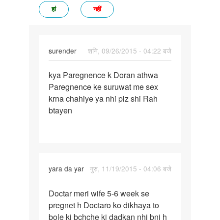
हां
नहीं
surender
शनि, 09/26/2015 - 04:22 बजे
पर्मालिंक
kya Paregnence k Doran athwa
kya
Paregnence ke suruwat me sex
Paregnence
krna chahiye ya nhi plz shi Rah
k
btayen
Doran
athwa
yara da yar
गुरु, 11/19/2015 - 04:06 बजे
पर्मालिंक
Doctar meri wife 5-6 week se
Doctar
pregnet h Doctaro ko dikhaya to
meri
bole ki bchche ki dadkan nhi bni h
wife