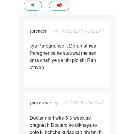
हां
नहीं
surender
शनि, 09/26/2015 - 04:22 बजे
पर्मालिंक
kya Paregnence k Doran athwa
kya
Paregnence ke suruwat me sex
Paregnence
krna chahiye ya nhi plz shi Rah
k
btayen
Doran
athwa
yara da yar
गुरु, 11/19/2015 - 04:06 बजे
पर्मालिंक
Doctar meri wife 5-6 week se
Doctar
pregnet h Doctaro ko dikhaya to
meri
bole ki bchche ki dadkan nhi bni h
wife