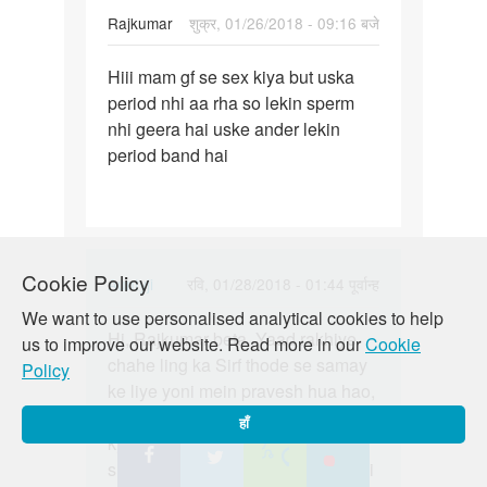
Rajkumar
शुक्र, 01/26/2018 - 09:16 बजे
पर्मालिंक
Hiii mam gf se sex kiya but uska
Hiii
period nhi aa rha so lekin sperm
mam
nhi geera hai uske ander lekin
gf
period band hai
se
sex
kiya
but…
Cookie Policy
In
Auntyji
रवि, 01/28/2018 - 01:44 पूर्वान्ह
reply
We want to use personalised analytical cookies to help
पर्मालिंक
to
Hi, Rajkumar beta. Yaad rakhiye
Hi,
us to improve our website. Read more in our
Cookie
Hiii
chahe ling ka Sirf thode se samay
Rajkumar
Policy
mam
ke liye yoni mein pravesh hua hao,
beta.
gf
bina condom ke wo unsafe hai
Yaad…
हाँ
se
kyunki pregnant hone ke liye ek
sex
shuranu bhi kaafi hota hai. Ab jaldi