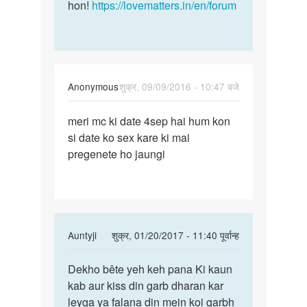
hon!
https://lovematters.in/en/forum
Anonymous
शुक्र, 09/09/2016 - 10:47 बजे
पर्मालिंक
meri mc ki date 4sep hai hum kon
meri
si date ko sex kare ki mai
mc
pregenete ho jaungi
ki
date
4sep
hai
hum
In
Auntyji
शुक्र, 01/20/2017 - 11:40 पूर्वान्ह
reply
पर्मालिंक
to
Dekho bête yeh keh pana Ki kaun
Dekho
meri
kab aur kiss din garb dharan kar
bête
mc
leyga ya falana din mein koi garbh
yeh