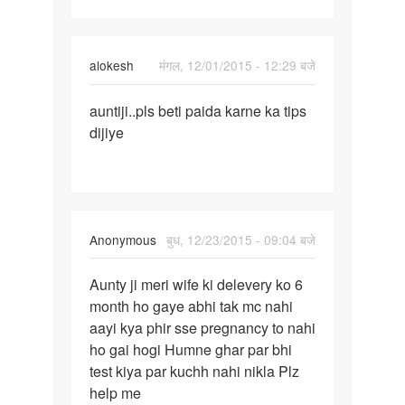
alokesh
मंगल, 12/01/2015 - 12:29 बजे
पर्मालिंक
auntiji..pls beti paida karne ka tips
auntiji..pls
dijiye
beti
paida
karne
Anonymous
बुध, 12/23/2015 - 09:04 बजे
पर्मालिंक
Aunty ji meri wife ki delevery ko 6
Aunty
month ho gaye abhi tak mc nahi
ji
aayi kya phir sse pregnancy to nahi
meri
ho gai hogi Humne ghar par bhi
wife
test kiya par kuchh nahi nikla Plz
ki
help me