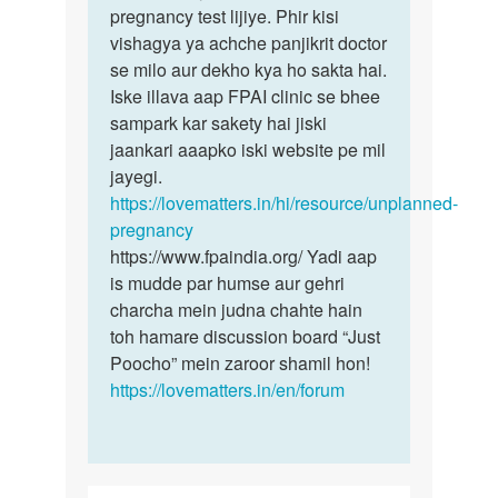
baar
pregnancy test lijiye. Phir kisi
Ek
kiya
vishagya ya achche panjikrit doctor
baar…
hai
se milo aur dekho kya ho sakta hai.
to…
Iske illava aap FPAI clinic se bhee
by
sampark kar sakety hai jiski
Rajan
jaankari aaapko iski website pe mil
kumar
jayegi.
https://lovematters.in/hi/resource/unplanned-
pregnancy
https://www.fpaindia.org/ Yadi aap
is mudde par humse aur gehri
charcha mein judna chahte hain
toh hamare discussion board “Just
Poocho” mein zaroor shamil hon!
https://lovematters.in/en/forum