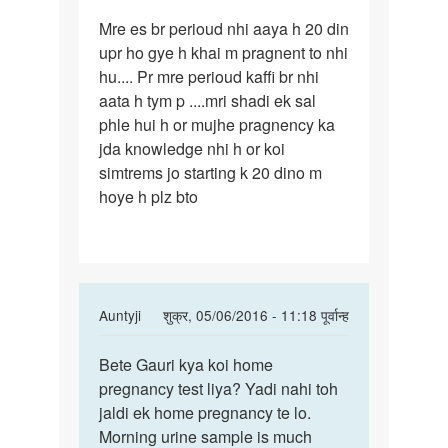
पर्मालिंक
Mre es br perioud nhi aaya h 20 din
Mre
upr ho gye h khai m pragnent to nhi
es
hu.... Pr mre perioud kaffi br nhi
br
aata h tym p ....mri shadi ek sal
perioud
phle hui h or mujhe pragnency ka
nhi
jda knowledge nhi h or koi
aaya
simtrems jo starting k 20 dino m
h
hoye h plz bto
In
Auntyji
शुक्र, 05/06/2016 - 11:18 पूर्वान्ह
reply
पर्मालिंक
to
Bete Gauri kya koi home
Bete
Mre
pregnancy test liya? Yadi nahi toh
Gauri
es
jaldi ek home pregnancy te lo.
kya
br
Morning urine sample is much
koi