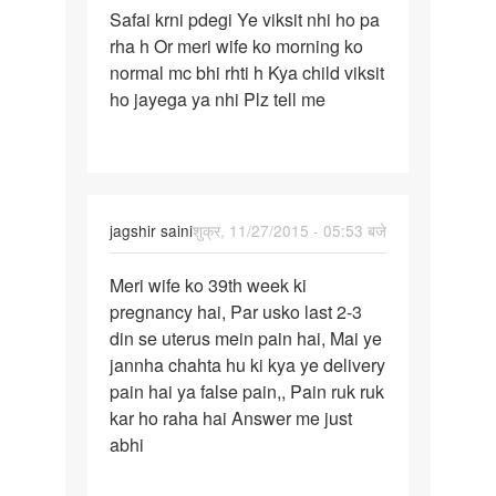
Safai krni pdegi Ye viksit nhi ho pa
5-
rha h Or meri wife ko morning ko
6
normal mc bhi rhti h Kya child viksit
week
ho jayega ya nhi Plz tell me
se
jagshir saini
शुक्र, 11/27/2015 - 05:53 बजे
पर्मालिंक
Meri wife ko 39th week ki
Meri
pregnancy hai, Par usko last 2-3
wife
din se uterus mein pain hai, Mai ye
ko
jannha chahta hu ki kya ye delivery
39th
pain hai ya false pain,, Pain ruk ruk
week
kar ho raha hai Answer me just
ki
abhi