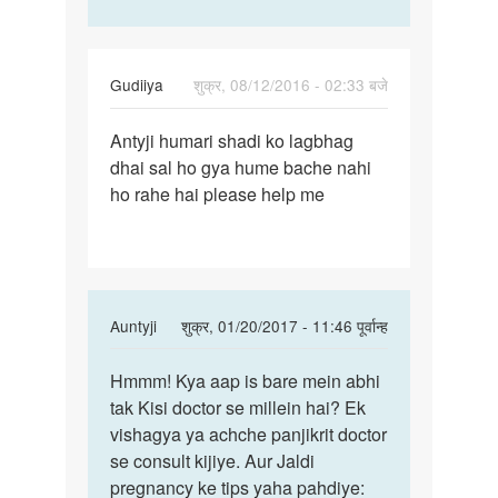
Gudiiya
शुक्र, 08/12/2016 - 02:33 बजे
पर्मालिंक
Antyji humari shadi ko lagbhag
Antyji
dhai sal ho gya hume bache nahi
ho rahe hai please help me
In
Auntyji
शुक्र, 01/20/2017 - 11:46 पूर्वान्ह
reply
पर्मालिंक
to
Hmmm! Kya aap is bare mein abhi
Hmmm!
Antyji
tak Kisi doctor se millein hai? Ek
Kya
by
vishagya ya achche panjikrit doctor
aap
Gudiiya
se consult kijiye. Aur Jaldi
is
pregnancy ke tips yaha pahdiye:
bare