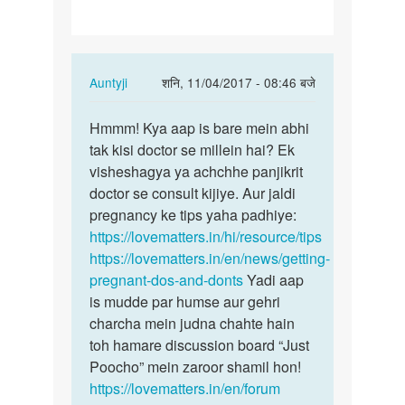
hun…
In
Auntyji
शनि, 11/04/2017 - 08:46 बजे
reply
पर्मालिंक
to
Hmmm! Kya aap is bare mein abhi
Hmmm!
Apni
tak kisi doctor se millein hai? Ek
Kya
patni
visheshagya ya achchhe panjikrit
aap
ko
doctor se consult kijiye. Aur jaldi
is
sex
pregnancy ke tips yaha padhiye:
bare
kiya
https://lovematters.in/hi/resource/tips
mein…
hun…
https://lovematters.in/en/news/getting-
by
pregnant-dos-and-donts
Yadi aap
ramesh
is mudde par humse aur gehri
charcha mein judna chahte hain
toh hamare discussion board “Just
Poocho” mein zaroor shamil hon!
https://lovematters.in/en/forum