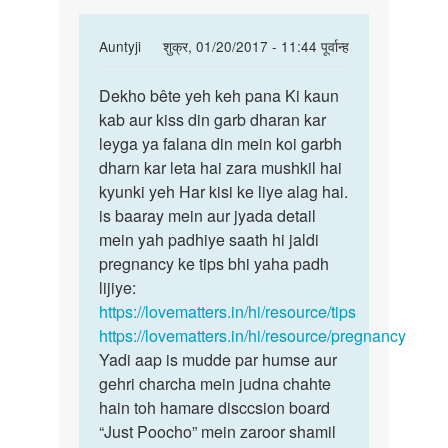
In
Auntyji
शुक्र, 01/20/2017 - 11:44 पूर्वान्ह
reply
पर्मालिंक
to
Dekho bête yeh keh pana Ki kaun
Dekho
Meri
kab aur kiss din garb dharan kar
bête
wife
leyga ya falana din mein koi garbh
yeh
ko
dharn kar leta hai zara mushkil hai
keh
main
kyunki yeh Har kisi ke liye alag hai.
pana
period
is baaray mein aur jyada detail
Ki
ke
mein yah padhiye saath hi jaldi
by
pregnancy ke tips bhi yaha padh
prakashvarma
lijiye:
https://lovematters.in/hi/resource/tips
https://lovematters.in/hi/resource/pregnancy
Yadi aap is mudde par humse aur
gehri charcha mein judna chahte
hain toh hamare disccsion board
“Just Poocho” mein zaroor shamil