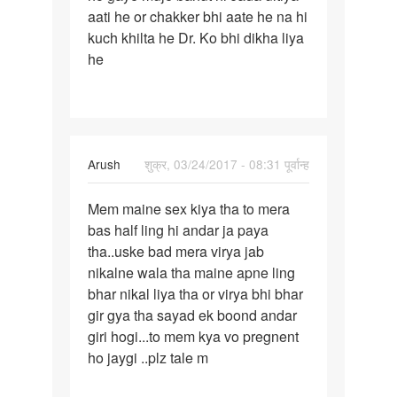
aati he or chakker bhi aate he na hi
pregnancy
kuch khilta he Dr. Ko bhi dikha liya
ko
he
2
Arush
शुक्र, 03/24/2017 - 08:31 पूर्वान्ह
पर्मालिंक
Mem maine sex kiya tha to mera
Mem
bas half ling hi andar ja paya
maine
tha..uske bad mera virya jab
sex
nikalne wala tha maine apne ling
kiya
bhar nikal liya tha or virya bhi bhar
tha
gir gya tha sayad ek boond andar
to
giri hogi...to mem kya vo pregnent
ho jaygi ..plz tale m