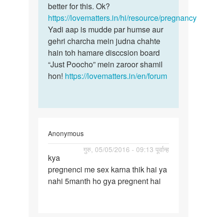
perioud
better for this. Ok?
home
nhi
https://lovematters.in/hi/resource/pregnancy
aaya
Yadi aap is mudde par humse aur
h
gehri charcha mein judna chahte
by
hain toh hamare disccsion board
gauri
“Just Poocho” mein zaroor shamil
hon!
https://lovematters.in/en/forum
Anonymous
पर्मालिंक
गुरु, 05/05/2016 - 09:13 पूर्वान्ह
kya
kya
pregnenci me sex karna thik hai ya
pregnenci
nahi 5manth ho gya pregnent hai
me
sex
karna