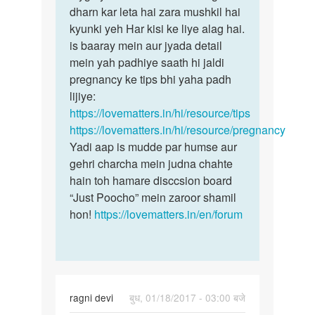
ki
dharn kar leta hai zara mushkil hai
keh
date
kyunki yeh Har kisi ke liye alag hai.
pana
4sep
is baaray mein aur jyada detail
Ki
hai
mein yah padhiye saath hi jaldi
hum
pregnancy ke tips bhi yaha padh
by
lijiye:
Anonymous
https://lovematters.in/hi/resource/tips
https://lovematters.in/hi/resource/pregnancy
Yadi aap is mudde par humse aur
gehri charcha mein judna chahte
hain toh hamare disccsion board
“Just Poocho” mein zaroor shamil
hon!
https://lovematters.in/en/forum
ragni devi
बुध, 01/18/2017 - 03:00 बजे