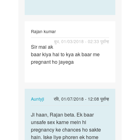
Rajan kumar
पर्मालिंक
बुध, 01/03/2018 - 02:33 पूर्वान्ह
Sir mai ak
Sir
baar kiya hai to kya ak baar me
mai
pregnant ho jayega
ak
baar
kiya
hai
to…
In
Auntyji
रवि, 01/07/2018 - 12:08 पूर्वान्ह
reply
पर्मालिंक
to
Ji haan, Rajan beta. Ek baar
Ji
Sir
unsafe sex karne mein hi
haan,
mai
pregnancy ke chances ho sakte
Rajan
ak
hain. Iske liye phoren ek home
beta.