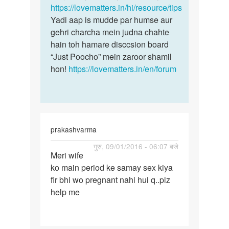
https://lovematters.in/hi/resource/tips
mein
Yadi aap is mudde par humse aur
gehri charcha mein judna chahte
hain toh hamare disccsion board
“Just Poocho” mein zaroor shamil
hon!
https://lovematters.in/en/forum
prakashvarma
पर्मालिंक
गुरु, 09/01/2016 - 06:07 बजे
Meri wife
Meri
ko main period ke samay sex kiya
wife
fir bhi wo pregnant nahi hui q..plz
ko
help me
main
period
ke