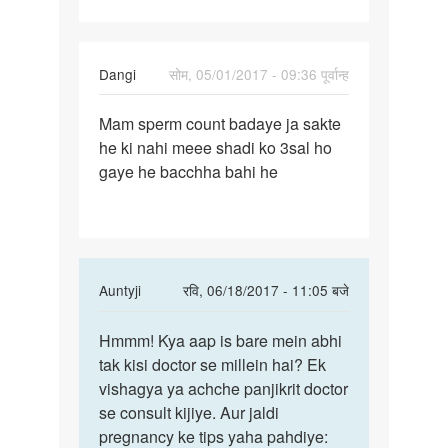
Dangi
सोम, 05/01/2017 - 09:36 पूर्वान्ह
पर्मालिंक
Mam sperm count badaye ja sakte
Mam
he ki nahi meee shadi ko 3sal ho
sperm
gaye he bacchha bahi he
count
badaye
ja
In
Auntyji
रवि, 06/18/2017 - 11:05 बजे
reply
पर्मालिंक
to
Hmmm! Kya aap is bare mein abhi
Hmmm!
Mam
tak kisi doctor se millein hai? Ek
Kya
sperm
vishagya ya achche panjikrit doctor
aap
count
se consult kijiye. Aur jaldi
is
badaye
pregnancy ke tips yaha pahdiye:
bare