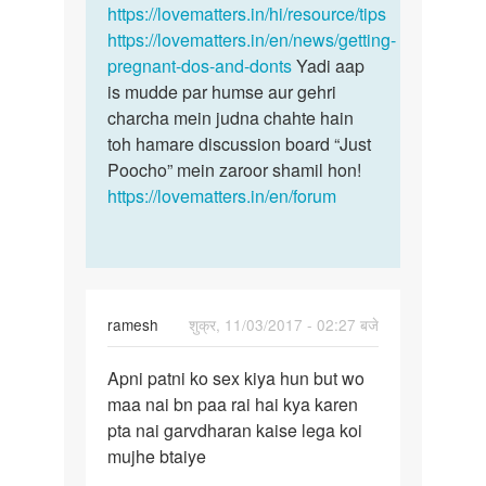
ja
https://lovematters.in/hi/resource/tips
mein
by
https://lovematters.in/en/news/getting-
Dangi
pregnant-dos-and-donts
Yadi aap
is mudde par humse aur gehri
charcha mein judna chahte hain
toh hamare discussion board “Just
Poocho” mein zaroor shamil hon!
https://lovematters.in/en/forum
ramesh
शुक्र, 11/03/2017 - 02:27 बजे
पर्मालिंक
Apni patni ko sex kiya hun but wo
Apni
maa nai bn paa rai hai kya karen
patni
pta nai garvdharan kaise lega koi
ko
mujhe btaiye
sex
kiya