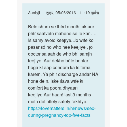
In
Auntyji
शुक्र, 05/06/2016 - 11:19 पूर्वान्ह
reply
पर्मालिंक
to
Bete shuru se third month tak aur
Bete
kya
phir saatvein mahene se le kar ….
shuru
pregnenci
Is samy avoid keejiye. Jo wife ko
se
me
pasansd ho who hee keejiye , jo
third
sex
doctor salaah de who bhi samjh
month
karna
leejiye. Aur dekho bête behtar
tak
by
hoga ki aap condom ka isltemal
Anonymous
karein. Ya phir discharge andar NA
hone dein. Iske ilava wife ki
comfort ka poora dhyaan
keejiye.Aur haan! last 3 months
mein definitely safety rakhiye.
https://lovematters.in/hi/news/sex-
during-pregnancy-top-five-facts