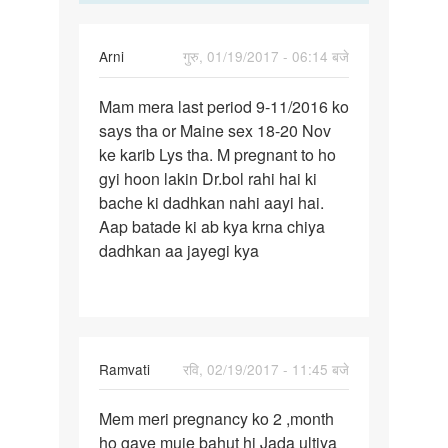
devi
Arni
गुरु, 01/19/2017 - 06:14 बजे
पर्मालिंक
Mam mera last period 9-11/2016 ko
Mam
says tha or Maine sex 18-20 Nov
mera
ke karib Lys tha. M pregnant to ho
last
gyi hoon lakin Dr.bol rahi hai ki
period
bache ki dadhkan nahi aayi hai.
9-
Aap batade ki ab kya krna chiya
11
dadhkan aa jayegi kya
Ramvati
रवि, 02/19/2017 - 11:45 बजे
पर्मालिंक
Mem meri pregnancy ko 2 ,month
Mem
ho gaye muje bahut hi Jada ultiya
meri