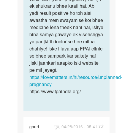
ek
ek shukranu bhee kaafi hai. Ab
Jee
bar
yadi result positive ho toh aisi
haa
sex
awastha mein swayam se koi bhee
ek
krne
medicine lena theek nahi hai, isliye
se
bina samya gawaye ek visehshgya
by
ya panjkirit doctor se hee milna
Yaash
chahiye! Iske illava aap FPAI clinic
se bhee sampark kar sakety hai
jiski jaankari aaapko iski website
pe mil jayegi.
https://lovematters.in/hi/resource/unplanned-
pregnancy
https://www.fpaindia.org/
gauri
गुरु, 04/28/2016 - 05:41 बजे