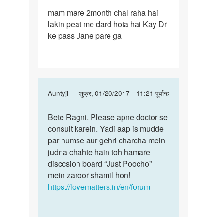
पर्मालिंक
mam mare 2month chal raha hai
mam
lakin peat me dard hota hai Kay Dr
mare
ke pass Jane pare ga
2month
chal
raha
hai
In
Auntyji
शुक्र, 01/20/2017 - 11:21 पूर्वान्ह
reply
पर्मालिंक
to
Bete Ragni. Please apne doctor se
Bete
mam
consult karein. Yadi aap is mudde
Ragni.
mare
par humse aur gehri charcha mein
Please
2month
judna chahte hain toh hamare
apne
chal
disccsion board “Just Poocho”
raha
mein zaroor shamil hon!
hai
https://lovematters.in/en/forum
by
ragni