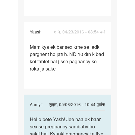
Yaash
शनि, 04/23/2016 - 08:54 बजे
पर्मालिंक
Mam kya ek bar sex krne se ladki
Mam
pargnent ho jati h. ND 10 din k bad
kya
koi tablet hai jisse pagnancy ko
ek
roka ja sake
bar
sex
krne
se
In
Auntyji
शुक्र, 05/06/2016 - 10:44 पूर्वान्ह
reply
पर्मालिंक
to
Hello bete Yash! Jee haa ek baar
Hello
Mam
sex se pregnancy sambahv ho
bete
kya
sakti hai. Kyunki pregnancy ke liye
Yash!