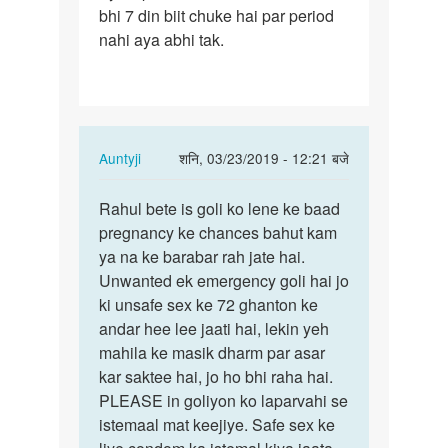
bhi 7 din biit chuke hai par period
nahi aya abhi tak.
In
Auntyji
शनि, 03/23/2019 - 12:21 बजे
reply
पर्मालिंक
to
Rahul bete is goli ko lene ke baad
Rahul
Maine
pregnancy ke chances bahut kam
bete
apni
ya na ke barabar rah jate hai.
is
wife
Unwanted ek emergency goli hai jo
goli
ko
ki unsafe sex ke 72 ghanton ke
ko
period
andar hee lee jaati hai, lekin yeh
lene…
ke…
mahila ke masik dharm par asar
by
kar saktee hai, jo ho bhi raha hai.
Rahul
PLEASE in goliyon ko laparvahi se
istemaal mat keejiye. Safe sex ke