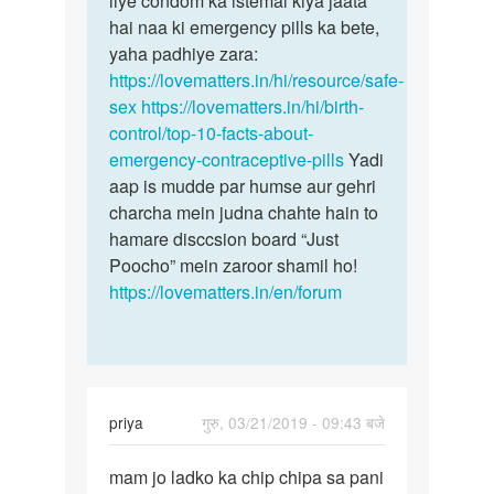
liye condom ka istemal kiya jaata
hai naa ki emergency pills ka bete,
yaha padhiye zara:
https://lovematters.in/hi/resource/safe-
sex
https://lovematters.in/hi/birth-
control/top-10-facts-about-
emergency-contraceptive-pills
Yadi
aap is mudde par humse aur gehri
charcha mein judna chahte hain to
hamare disccsion board “Just
Poocho” mein zaroor shamil ho!
https://lovematters.in/en/forum
priya
गुरु, 03/21/2019 - 09:43 बजे
पर्मालिंक
mam jo ladko ka chip chipa sa pani
mam