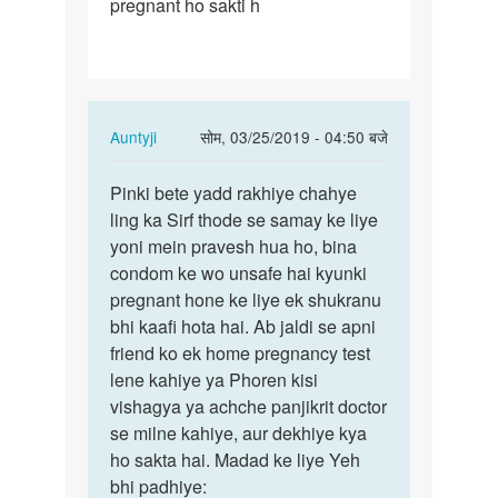
pregnant ho sakti h
apne…
In
Auntyji
सोम, 03/25/2019 - 04:50 बजे
reply
पर्मालिंक
to
Pinki bete yadd rakhiye chahye
Pinki
Meri
ling ka Sirf thode se samay ke liye
bete
frnd
yoni mein pravesh hua ho, bina
yadd
ne
condom ke wo unsafe hai kyunki
rakhiye…
sirf
pregnant hone ke liye ek shukranu
apne…
bhi kaafi hota hai. Ab jaldi se apni
by
friend ko ek home pregnancy test
Pinky
lene kahiye ya Phoren kisi
vishagya ya achche panjikrit doctor
se milne kahiye, aur dekhiye kya
ho sakta hai. Madad ke liye Yeh
bhi padhiye: