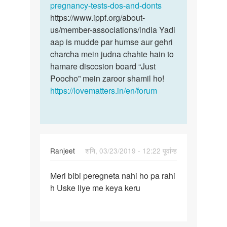
pregnancy-tests-dos-and-donts
https://www.ippf.org/about-
us/member-associations/india Yadi
aap is mudde par humse aur gehri
charcha mein judna chahte hain to
hamare disccsion board “Just
Poocho” mein zaroor shamil ho!
https://lovematters.in/en/forum
Ranjeet
शनि, 03/23/2019 - 12:22 पूर्वान्ह
पर्मालिंक
Meri bibi peregneta nahi ho pa rahi
Meri
h Uske liye me keya keru
bibi
peregneta
nahi
ho…