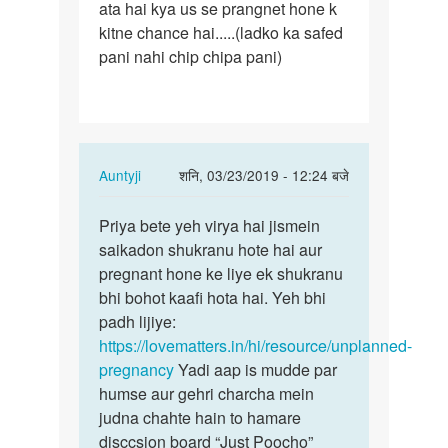
ata hai kya us se prangnet hone k
jo
kitne chance hai.....(ladko ka safed
ladko
pani nahi chip chipa pani)
ka
chip
chipa…
In
Auntyji
शनि, 03/23/2019 - 12:24 बजे
reply
पर्मालिंक
to
Priya bete yeh virya hai jismein
Priya
mam
saikadon shukranu hote hai aur
bete
jo
pregnant hone ke liye ek shukranu
yeh
ladko
bhi bohot kaafi hota hai. Yeh bhi
virya
ka
padh lijiye:
hai…
chip
https://lovematters.in/hi/resource/unplanned-
chipa…
pregnancy
Yadi aap is mudde par
by
humse aur gehri charcha mein
priya
judna chahte hain to hamare
disccsion board “Just Poocho”