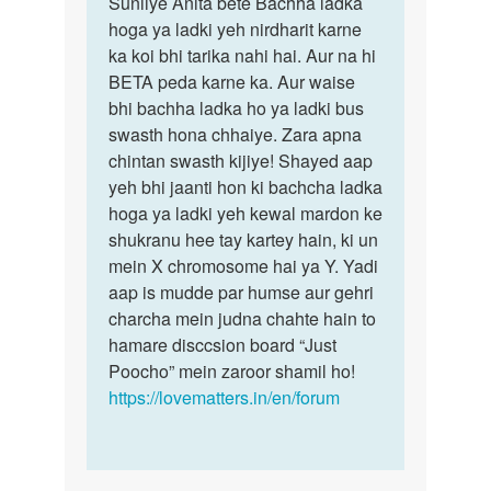
Suniiye Anita bete Bachha ladka
Suniiye
Puchna
hoga ya ladki yeh nirdharit karne
Anita
he
ka koi bhi tarika nahi hai. Aur na hi
bete
ki
BETA peda karne ka. Aur waise
Bachha…
baby
bhi bachha ladka ho ya ladki bus
boy
swasth hona chhaiye. Zara apna
k
chintan swasth kijiye! Shayed aap
Lia…
yeh bhi jaanti hon ki bachcha ladka
by
hoga ya ladki yeh kewal mardon ke
Anita
shukranu hee tay kartey hain, ki un
mein X chromosome hai ya Y. Yadi
aap is mudde par humse aur gehri
charcha mein judna chahte hain to
hamare disccsion board “Just
Poocho” mein zaroor shamil ho!
https://lovematters.in/en/forum