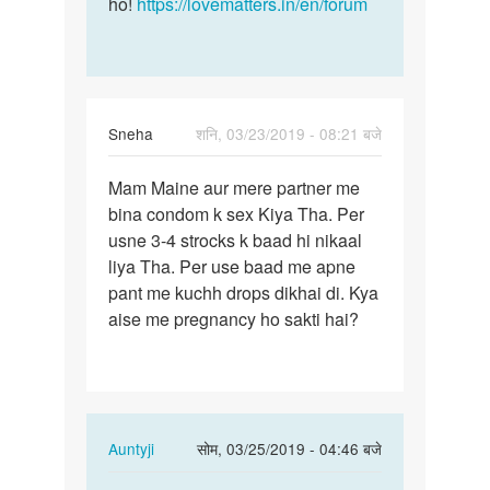
ho!
https://lovematters.in/en/forum
Sneha
शनि, 03/23/2019 - 08:21 बजे
पर्मालिंक
Mam Maine aur mere partner me
Mam
bina condom k sex Kiya Tha. Per
Maine
usne 3-4 strocks k baad hi nikaal
aur
liya Tha. Per use baad me apne
mere
pant me kuchh drops dikhai di. Kya
partner…
aise me pregnancy ho sakti hai?
In
Auntyji
सोम, 03/25/2019 - 04:46 बजे
reply
पर्मालिंक