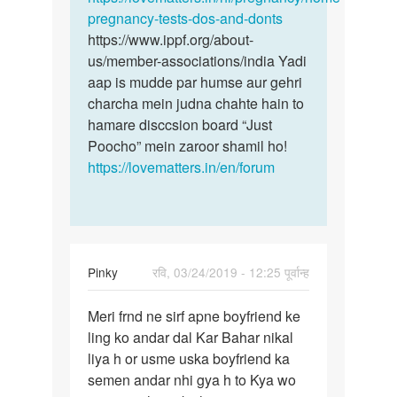
pregnancy-tests-dos-and-donts
https://www.ippf.org/about-
us/member-associations/india Yadi
aap is mudde par humse aur gehri
charcha mein judna chahte hain to
hamare disccsion board “Just
Poocho” mein zaroor shamil ho!
https://lovematters.in/en/forum
Pinky
रवि, 03/24/2019 - 12:25 पूर्वान्ह
पर्मालिंक
Meri frnd ne sirf apne boyfriend ke
Meri
ling ko andar dal Kar Bahar nikal
frnd
liya h or usme uska boyfriend ka
ne
semen andar nhi gya h to Kya wo
sirf