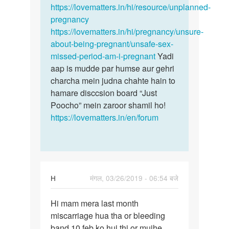
https://lovematters.in/hi/resource/unplanned-
pregnancy
https://lovematters.in/hi/pregnancy/unsure-
about-being-pregnant/unsafe-sex-
missed-period-am-i-pregnant
Yadi
aap is mudde par humse aur gehri
charcha mein judna chahte hain to
hamare disccsion board “Just
Poocho” mein zaroor shamil ho!
https://lovematters.in/en/forum
H
मंगल, 03/26/2019 - 06:54 बजे
पर्मालिंक
Hi mam mera last month
Hi
miscarriage hua tha or bleeding
mam
band 10 feb ko hui thi or mujhe
mera