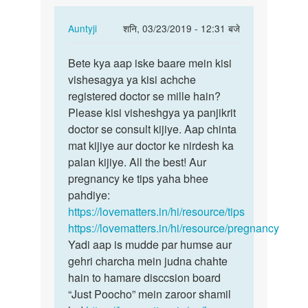
In
Auntyji
शनि, 03/23/2019 - 12:31 बजे
reply
पर्मालिंक
to
Bete kya aap iske baare mein kisi
Bete
Meri
vishesagya ya kisi achche
kya
bibi
registered doctor se mille hain?
aap
peregneta
Please kisi visheshgya ya panjikrit
iske
nahi
doctor se consult kijiye. Aap chinta
baare
ho…
mat kijiye aur doctor ke nirdesh ka
mein…
by
palan kijiye. All the best! Aur
Ranjeet
pregnancy ke tips yaha bhee
pahdiye:
https://lovematters.in/hi/resource/tips
https://lovematters.in/hi/resource/pregnancy
Yadi aap is mudde par humse aur
gehri charcha mein judna chahte
hain to hamare disccsion board
“Just Poocho” mein zaroor shamil