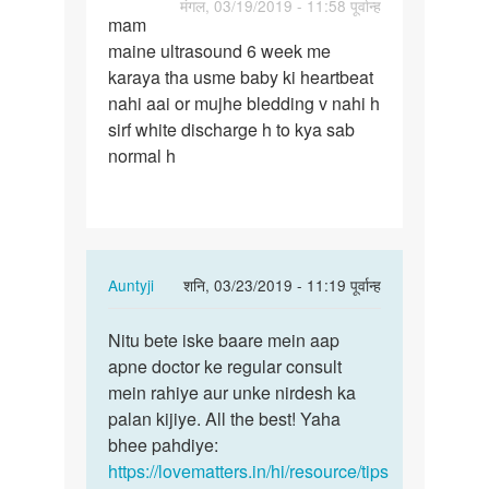
पर्मालिंक
मंगल, 03/19/2019 - 11:58 पूर्वान्ह
mam
mam
maine ultrasound 6 week me
maine
karaya tha usme baby ki heartbeat
ultrasound
nahi aai or mujhe bledding v nahi h
6
sirf white discharge h to kya sab
week…
normal h
In
Auntyji
शनि, 03/23/2019 - 11:19 पूर्वान्ह
reply
पर्मालिंक
to
Nitu bete iske baare mein aap
Nitu
mam
apne doctor ke regular consult
bete
maine
mein rahiye aur unke nirdesh ka
iske
ultrasound
palan kijiye. All the best! Yaha
baare
6
bhee pahdiye:
mein…
week…
https://lovematters.in/hi/resource/tips