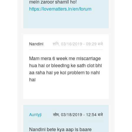
koi…
mein zaroor shamil ho!
by
https://lovematters.in/en/forum
Sonu
dhaka
Nandini
शनि, 03/16/2019 - 09:29 बजे
पर्मालिंक
Mam mera 6 week me miscarriage
Mam
hua hai or bleeding ke sath clot bhi
mera
aa raha hai ye koi problem to nahi
6
hai
week
me…
In
Auntyji
सोम, 03/18/2019 - 12:54 बजे
reply
पर्मालिंक
to
Nandini bete kya aap is baare
Nandini