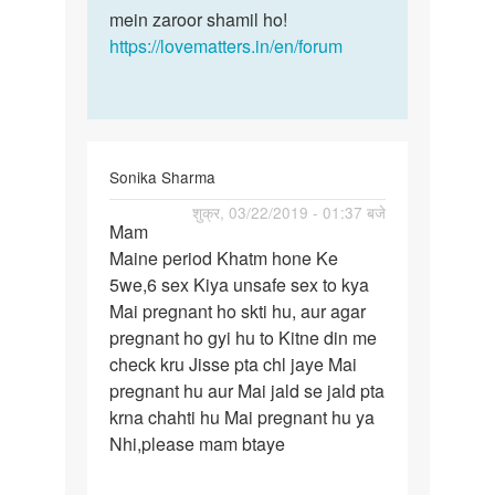
mein zaroor shamil ho!
https://lovematters.in/en/forum
Sonika Sharma
पर्मालिंक
शुक्र, 03/22/2019 - 01:37 बजे
Mam
Mam
Maine period Khatm hone Ke
Maine
5we,6 sex Kiya unsafe sex to kya
period
Mai pregnant ho skti hu, aur agar
Khatm
pregnant ho gyi hu to Kitne din me
hone…
check kru Jisse pta chl jaye Mai
pregnant hu aur Mai jald se jald pta
krna chahti hu Mai pregnant hu ya
Nhi,please mam btaye