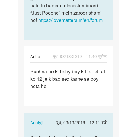
by
hain to hamare disccsion board
Harshu
“Just Poocho” mein zaroor shamil
ho!
https://lovematters.in/en/forum
Anita
बुध, 03/13/2019 - 11:40 पूर्वान्ह
पर्मालिंक
Puchna he ki baby boy k Lia 14 rat
Puchna
ko 12 je k bad sex karne se boy
he
hota he
ki
baby
boy
k
Lia…
In
Auntyji
बुध, 03/13/2019 - 12:11 बजे
reply
पर्मालिंक
to