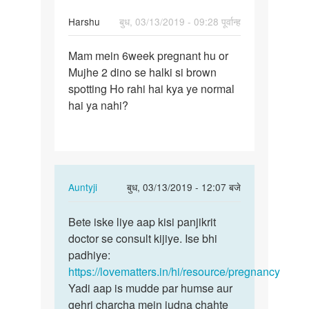
Harshu
बुध, 03/13/2019 - 09:28 पूर्वान्ह
पर्मालिंक
Mam mein 6week pregnant hu or
Mam
Mujhe 2 dino se halki si brown
mein
spotting Ho rahi hai kya ye normal
6week
hai ya nahi?
pregnant
hu…
In
Auntyji
बुध, 03/13/2019 - 12:07 बजे
reply
पर्मालिंक
to
Bete iske liye aap kisi panjikrit
Bete
Mam
doctor se consult kijiye. Ise bhi
iske
mein
padhiye:
liye
6week
https://lovematters.in/hi/resource/pregnancy
aap
pregnant
Yadi aap is mudde par humse aur
kisi…
hu…
gehri charcha mein judna chahte