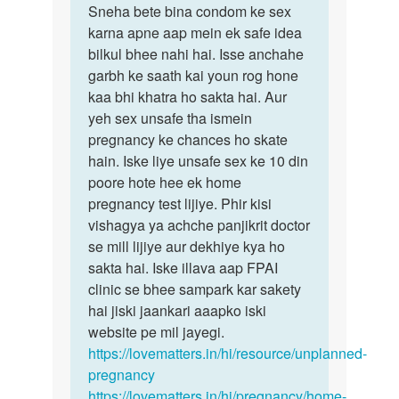
to
Sneha bete bina condom ke sex
Sneha
Mam
karna apne aap mein ek safe idea
bete
Maine
bilkul bhee nahi hai. Isse anchahe
bina
aur
garbh ke saath kai youn rog hone
condom
mere
kaa bhi khatra ho sakta hai. Aur
ke…
partner…
yeh sex unsafe tha ismein
by
pregnancy ke chances ho skate
Sneha
hain. Iske liye unsafe sex ke 10 din
poore hote hee ek home
pregnancy test lijiye. Phir kisi
vishagya ya achche panjikrit doctor
se mill lijiye aur dekhiye kya ho
sakta hai. Iske illava aap FPAI
clinic se bhee sampark kar sakety
hai jiski jaankari aaapko iski
website pe mil jayegi.
https://lovematters.in/hi/resource/unplanned-
pregnancy
https://lovematters.in/hi/pregnancy/home-