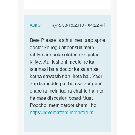
In
Auntyji
शुक्र, 03/15/2019 - 04:22 बजे
reply
पर्मालिंक
to
Bete Please is sthiti mein aap apne
Bete
Mam
doctor ke regular consult mein
Please
me
rahiye aur unke nirdesh ka palan
is
6week
kijiye. Aur kisi bhi medicine ka
sthiti
6days
istemaal bina doctor ke salah se
mein…
pregnant…
karna sawasth nahi hota hai. Yadi
by
aap is mudde par humse aur gehri
Harshu
charcha mein judna chahte hain to
hamare disccsion board “Just
Poocho” mein zaroor shamil ho!
https://lovematters.in/en/forum