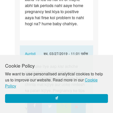
abhi tak periods nahi aaye home
last
pregnancy test kiya to positive
month…
aaya hai firse koi problem to nahi
hogi na? hume baby chahiye.
In
Auntyji
बुध, 03/27/2019 - 11:01 पूर्वान्ह
reply
पर्मालिंक
Cookie Policy
to
Bete iske liye aap kisi achche
Bete
Hi
panjikrit doctor se mill lijiye aur
iske
We want to use personalised analytical cookies to help
mam
regular consult mein rahiye. Aap
liye
us to improve our website. Read more in our
Cookie
mera
chinta mat kijiye aur unke nirdesh
aap
Policy
last
ka palan kijiye. Pregnancy ke tips
kisi…
month…
yaha pahdiye:
हाँ
by
https://lovematters.in/hi/resource/tips
H
Yadi aap is mudde par humse aur