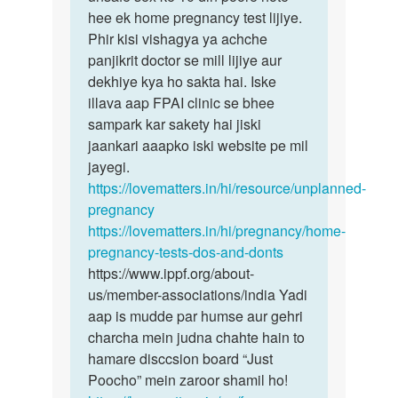
k
hee ek home pregnancy test lijiye.
sex…
6
Phir kisi vishagya ya achche
din
panjikrit doctor se mill lijiye aur
pehle…
dekhiye kya ho sakta hai. Iske
by
illava aap FPAI clinic se bhee
Nimmi
sampark kar sakety hai jiski
jaankari aaapko iski website pe mil
jayegi.
https://lovematters.in/hi/resource/unplanned-
pregnancy
https://lovematters.in/hi/pregnancy/home-
pregnancy-tests-dos-and-donts
https://www.ippf.org/about-
us/member-associations/india Yadi
aap is mudde par humse aur gehri
charcha mein judna chahte hain to
hamare disccsion board “Just
Poocho” mein zaroor shamil ho!