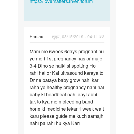
https://lovematters.in/en/forum
Harshu
शुक्र, 03/15/2019 - 04:11 बजे
पर्मालिंक
Mam me 6week 6days pregnant hu
Mam
ye meri 1st pregnancy has or muje
me
3-4 Dino se halki si spotting Ho
6week
rahi hai or Kal ultrasound karaya to
6days
Dr ne bataya baby grow nahi kar
pregnant…
raha ye healthy pregnancy nahi hai
baby ki heartbeat nahi aayi abhi
tak to kya mein bleeding band
hone ki medicine lekar 1 week wait
karu please guide me kuch samajh
nahi pa rahi hu kya Kari