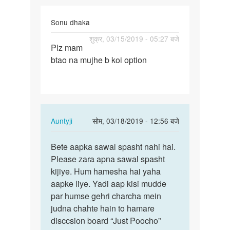
Sonu dhaka
पर्मालिंक
शुक्र, 03/15/2019 - 05:27 बजे
Plz mam
Plz
btao na mujhe b koi option
mam
btao
na
mujhe
b
In
Auntyji
सोम, 03/18/2019 - 12:56 बजे
koi…
reply
पर्मालिंक
to
Bete aapka sawal spasht nahi hai.
Bete
Plz
Please zara apna sawal spasht
aapka
mam
kijiye. Hum hamesha hai yaha
sawal
btao
aapke liye. Yadi aap kisi mudde
spasht
na
par humse gehri charcha mein
nahi…
mujhe
judna chahte hain to hamare
b
disccsion board “Just Poocho”