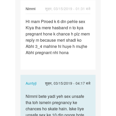
Nimmi
शुक्र, 03/15/2019 - 01:31 बजे
पर्मालिंक
Hi mam Piroed k 6 din pehle sex
Hi
Kiya tha mere hasband n to kya
mam
pregnant hone k chance h plz mem
Piroed
reply m because meri shadi ko
k
Abhi 3_4 mahine hi huye h mujhe
6
Abhi pregnant nhi hona
din
pehle…
In
Auntyji
शुक्र, 03/15/2019 - 04:17 बजे
reply
पर्मालिंक
to
Nimmi bete yadi yeh sex unsafe
Nimmi
Hi
tha toh ismein pregnancy ke
bete
mam
chances ho skate hain. Iske liye
yadi
Piroed
unsafe sex ke 10 din poore hote
yeh