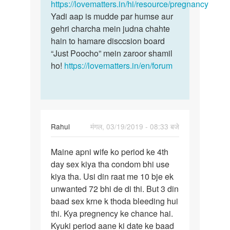
by
https://lovematters.in/hi/resource/pregnancy
nitu
Yadi aap is mudde par humse aur
kumari
gehri charcha mein judna chahte
hain to hamare disccsion board
“Just Poocho” mein zaroor shamil
ho!
https://lovematters.in/en/forum
Rahul
मंगल, 03/19/2019 - 08:33 बजे
पर्मालिंक
Maine apni wife ko period ke 4th
Maine
day sex kiya tha condom bhi use
apni
kiya tha. Usi din raat me 10 bje ek
wife
unwanted 72 bhi de di thi. But 3 din
ko
baad sex krne k thoda bleeding hui
period
thi. Kya pregnency ke chance hai.
ke…
Kyuki period aane ki date ke baad