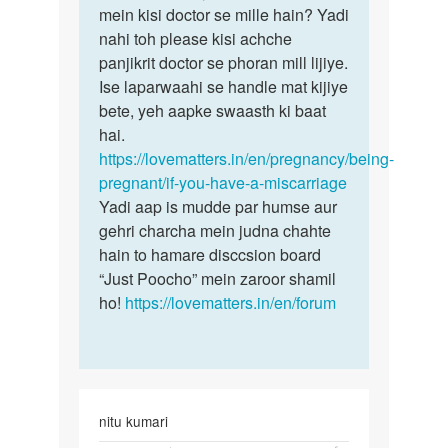
Mam
mein kisi doctor se mille hain? Yadi
bete
mera
nahi toh please kisi achche
kya
6
panjikrit doctor se phoran mill lijiye.
aap
week
Ise laparwaahi se handle mat kijiye
is…
me…
bete, yeh aapke swaasth ki baat
by
hai.
Nandini
https://lovematters.in/en/pregnancy/being-
pregnant/if-you-have-a-miscarriage
Yadi aap is mudde par humse aur
gehri charcha mein judna chahte
hain to hamare disccsion board
“Just Poocho” mein zaroor shamil
ho!
https://lovematters.in/en/forum
nitu kumari