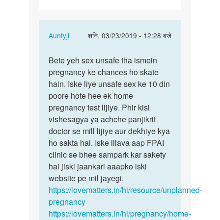
In
Auntyji
शनि, 03/23/2019 - 12:28 बजे
reply
पर्मालिंक
to
Bete yeh sex unsafe tha ismein
Bete
Mam
pregnancy ke chances ho skate
yeh
Maine
hain. Iske liye unsafe sex ke 10 din
sex
period
poore hote hee ek home
unsafe
Khatm
pregnancy test lijiye. Phir kisi
tha…
hone…
vishesagya ya achche panjikrit
by
doctor se mill lijiye aur dekhiye kya
Sonika
ho sakta hai. Iske illava aap FPAI
Sharma
clinic se bhee sampark kar sakety
hai jiski jaankari aaapko iski
website pe mil jayegi.
https://lovematters.in/hi/resource/unplanned-
pregnancy
https://lovematters.in/hi/pregnancy/home-