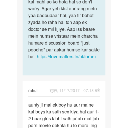
ji
kai mahilao ko hota hai so don't
saafed
mari
worry. Agar yeh kisi aur rang mein
pani
whif
yaa badbudaar hai, yaa fir bohot
kehte
ke
zyada ho raha hai toh aap ek
sex
doctor se mil lijiye. Aap iss baare
by
mein humse vristaar mein charcha
raju
humare discussion board "just
sen
poocho" par aakar humse kar sakte
hai.
https://lovematters.in/hi/forum
rahul
शुक्र, 11/17/2017 - 07:18 बजे
पर्मालिंक
aunty ji mai ek boy hu aur maine
aunty
kai boys ka sath sex kiya hai aur 1-
ji
2 baar girls k bhi sath pr ab mai jab
mai
porn movie dekhta hu to mere ling
ek