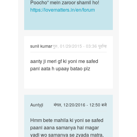
Poocho” mein zaroor shamil ho!
https://lovematters.in/en/forum
sunil kumar
गुरु, 01/29/2015 - 03:36 पूर्वान्ह
पर्मालिंक
aanty ji meri gf ki yoni me safed
aanty
pani aata h upaay batao plz
ji
meri
gf
ki
yoni
In
Auntyji
मंगल, 12/20/2016 - 12:50 बजे
me
reply
पर्मालिंक
to
Hmm bete mahila ki yoni se safed
Hmm
aanty
paani aana samanya hai magar
bete
ji
yadi wo samanya se zyada matra,
mahila