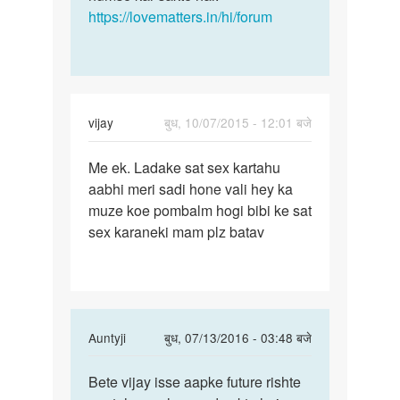
https://lovematters.in/hi/forum
vijay
बुध, 10/07/2015 - 12:01 बजे
पर्मालिंक
Me ek. Ladake sat sex kartahu
Me
aabhi meri sadi hone vali hey ka
ek.
muze koe pombalm hogi bibi ke sat
Ladake
sex karaneki mam plz batav
sat
sex
kartahu
In
Auntyji
बुध, 07/13/2016 - 03:48 बजे
reply
पर्मालिंक
to
Bete vijay isse aapke future rishte
Bete