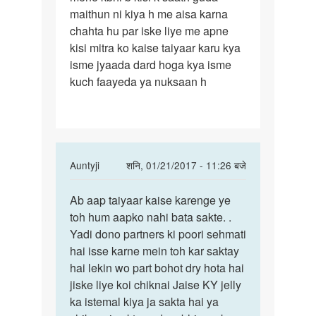
maithun ni kiya h me aisa karna
ji
chahta hu par iske liye me apne
me
kisi mitra ko kaise taiyaar karu kya
ek
isme jyaada dard hoga kya isme
gay
kuch faayeda ya nuksaan h
In
Auntyji
शनि, 01/21/2017 - 11:26 बजे
reply
पर्मालिंक
to
Ab aap taiyaar kaise karenge ye
Ab
namastey
toh hum aapko nahi bata sakte. .
aap
aunty
Yadi dono partners ki poori sehmati
taiyaar
ji
hai isse karne mein toh kar saktay
kaise
me
hai lekin wo part bohot dry hota hai
karenge
ek
jiske liye koi chiknai Jaise KY jelly
gay
ka istemal kiya ja sakta hai ya