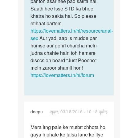
Me
par toh asar hee pad sakta hai.
vijay
ek.
Saath hee isse STD ka bhee
isse
Ladake
khatra ho sakta hai. So please
aapke
sat
etihaat bartein.
future
sex
https://lovematters.in/hi/resource/anal-
kartahu
sex
Aur yadi aap is mudde par
by
humse aur gehri charcha mein
vijay
judna chahte hain toh hamare
disccsion board “Just Poocho”
mein zaroor shamil hon!
https://lovematters.in/hi/forum
deepu
शुक्र, 03/18/2016 - 10:18 पूर्वान्ह
पर्मालिंक
Mera ling pale ke mutbit chhota ho
Mera
gaya h phale ke jaisa lane ke liye
ling