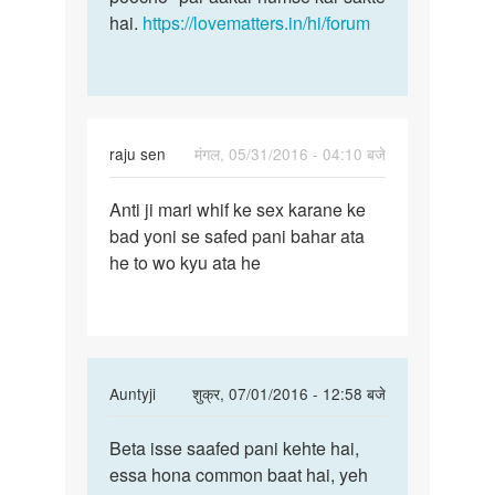
hai.
https://lovematters.in/hi/forum
raju sen
मंगल, 05/31/2016 - 04:10 बजे
पर्मालिंक
Anti ji mari whif ke sex karane ke
Anti
bad yoni se safed pani bahar ata
ji
he to wo kyu ata he
mari
whif
ke
sex
In
Auntyji
शुक्र, 07/01/2016 - 12:58 बजे
reply
पर्मालिंक
to
Beta isse saafed pani kehte hai,
Beta
Anti
essa hona common baat hai, yeh
isse