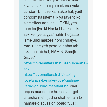
kiya ja sakta hai ya chikanai yukt
condom bhi use kar sakte hai, yadi
condom ka istemal kiya jaye to koi
side effect nahi hai. LEKIN, yeh
jaan leejiye ki Har koi har kism ke
sex ke liye taiyyar nahin ho jaate –
isme unki marzee honi chhaiye.
Yadi unhe yeh pasand nahin toh
iska matlab hai, NAHIN. Samjh
Gaye?
https://lovematters.in/hi/resource/anal-
sex
https://lovematters.in/hi/making-
love/ways-to-make-love/kaaisae-
karae-gaudaa-maaithauna
Yadi
aap is mudde par humse aur gehri
charcha mein judna chahte hain to
hamare discussion board “Just