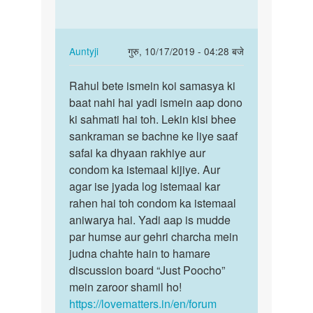
yrs
hai…
ka
hu
In
Auntyji
गुरु, 10/17/2019 - 04:28 बजे
mera
reply
पर्मालिंक
by
to
Rahul bete ismein koi samasya ki
Rahul
Anonymous
Meri
baat nahi hai yadi ismein aap dono
bete
gf
ki sahmati hai toh. Lekin kisi bhee
ismein
meri
sankraman se bachne ke liye saaf
koi…
gand
safai ka dhyaan rakhiye aur
marti
condom ka istemaal kijiye. Aur
hai…
agar ise jyada log istemaal kar
by
rahen hai toh condom ka istemaal
Rahul
aniwarya hai. Yadi aap is mudde
par humse aur gehri charcha mein
judna chahte hain to hamare
discussion board “Just Poocho”
mein zaroor shamil ho!
https://lovematters.in/en/forum