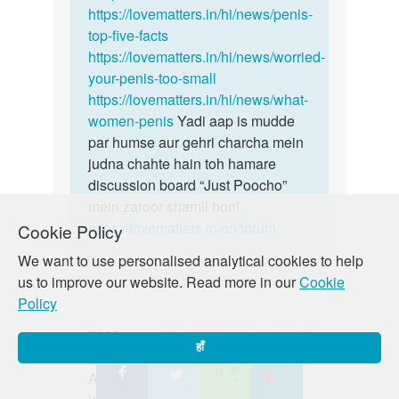
krusha
https://lovematters.in/hi/news/penis-
top-five-facts
https://lovematters.in/hi/news/worried-
your-penis-too-small
https://lovematters.in/hi/news/what-
women-penis
Yadi aap is mudde
par humse aur gehri charcha mein
judna chahte hain toh hamare
discussion board “Just Poocho”
mein zaroor shamil hon!
https://lovematters.in/en/forum
Cookie Policy
We want to use personalised analytical cookies to help
us to improve our website. Read more in our
Cookie
Policy
jabed
शनि, 02/10/2018 - 02:42 बजे
हाँ
पर्मालिंक
Anti Ji abi meri Saadi nai Hui ha
Anti
Ji