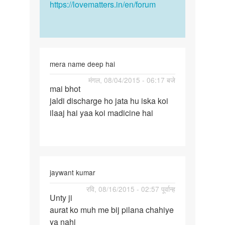
https://lovematters.in/en/forum
mera name deep hai
पर्मालिंक
मंगल, 08/04/2015 - 06:17 बजे
mai bhot
mai
jaldi discharge ho jata hu iska koi
bhot
ilaaj hai yaa koi madicine hai
jaldi
discharge
ho
jaywant kumar
पर्मालिंक
रवि, 08/16/2015 - 02:57 पूर्वान्ह
Unty ji
Unty
aurat ko muh me bij pilana chahiye
ji
ya nahi
aurat