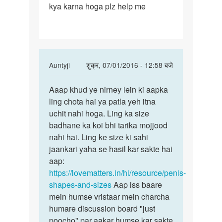
kya karna hoga plz help me
pale
ke
mutbit
In
Auntyji
शुक्र, 07/01/2016 - 12:58 बजे
reply
पर्मालिंक
to
Aaap khud ye nirney lein ki aapka
Aaap
Mera
ling chota hai ya patla yeh itna
khud
ling
uchit nahi hoga. Ling ka size
ye
pale
badhane ka koi bhi tarika mojjood
nirney
ke
nahi hai. Ling ke size ki sahi
lein
mutbit
jaankari yaha se hasil kar sakte hai
ki
by
aap:
deepu
https://lovematters.in/hi/resource/penis-
shapes-and-sizes
Aap iss baare
mein humse vristaar mein charcha
humare discussion board "just
poocho" par aakar humse kar sakte