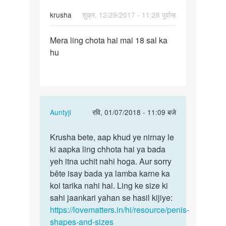
krusha
शुक्र, 12/29/2017 - 11:28 पूर्वान्ह
पर्मालिंक
Mera ling chota hai mai 18 sal ka
Mera
hu
ling
chota
hai
mai
18…
In
Auntyji
रवि, 01/07/2018 - 11:09 बजे
reply
पर्मालिंक
to
Krusha bete, aap khud ye nirnay le
Krusha
Mera
ki aapka ling chhota hai ya bada
bete,
ling
yeh itna uchit nahi hoga. Aur sorry
aap
chota
bête isay bada ya lamba karne ka
khud
hai
koi tarika nahi hai. Ling ke size ki
ye…
mai
sahi jaankari yahan se hasil kijiye:
18…
https://lovematters.in/hi/resource/penis-
by
shapes-and-sizes