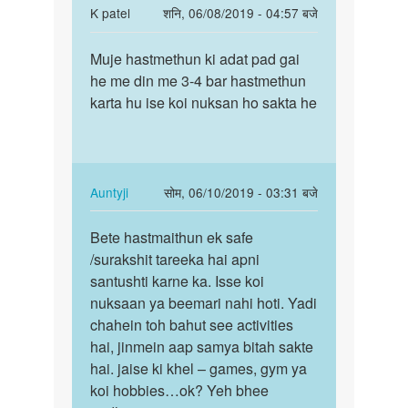
In
K patel
शनि, 06/08/2019 - 04:57 बजे
reply
पर्मालिंक
to
Muje hastmethun ki adat pad gai
Muje
Ab
he me din me 3-4 bar hastmethun
hastmethun
aap
karta hu ise koi nuksan ho sakta he
ki
taiyaar
adat
kaise
pad…
karenge
by
In
Auntyji
सोम, 06/10/2019 - 03:31 बजे
Auntyji
reply
पर्मालिंक
to
Bete hastmaithun ek safe
Bete
Muje
/surakshit tareeka hai apni
hastmaithun
hastmethun
santushti karne ka. Isse koi
ek
ki
nuksaan ya beemari nahi hoti. Yadi
safe
adat
chahein toh bahut see activities
…
pad…
hai, jinmein aap samya bitah sakte
by
hai. jaise ki khel – games, gym ya
K
koi hobbies…ok? Yeh bhee