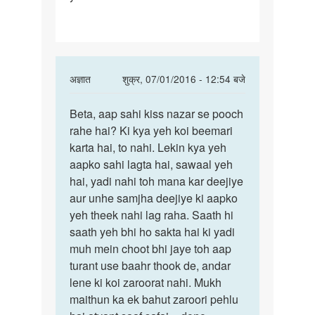
ko
muh
me
bij
In
अज्ञात
शुक्र, 07/01/2016 - 12:54 बजे
reply
पर्मालिंक
to
Beta, aap sahi kiss nazar se pooch
Beta,
Unty
rahe hai? Ki kya yeh koi beemari
aap
ji
karta hai, to nahi. Lekin kya yeh
sahi
aurat
aapko sahi lagta hai, sawaal yeh
kiss
ko
hai, yadi nahi toh mana kar deejiye
nazar
muh
aur unhe samjha deejiye ki aapko
se
me
yeh theek nahi lag raha. Saath hi
bij
saath yeh bhi ho sakta hai ki yadi
by
muh mein choot bhi jaye toh aap
jaywant
turant use baahr thook de, andar
kumar
lene ki koi zaroorat nahi. Mukh
maithun ka ek bahut zaroori pehlu