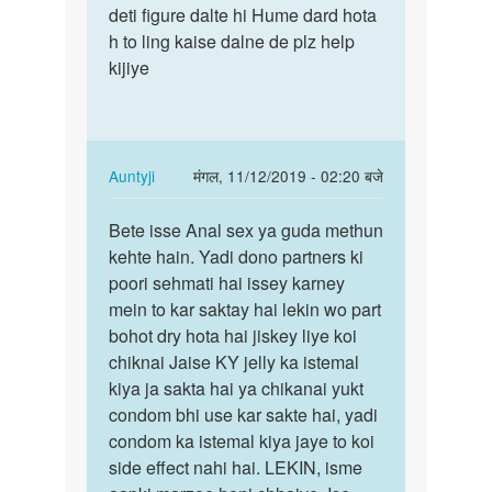
aunty
deti figure dalte hi Hume dard hota
pati
ji
h to ling kaise dalne de plz help
mera
me
kijiye
gand
ek
me…
gay
by
anniruddh
In
Auntyji
मंगल, 11/12/2019 - 02:20 बजे
reply
पर्मालिंक
to
Bete isse Anal sex ya guda methun
Bete
Aunty
kehte hain. Yadi dono partners ki
isse
mere
poori sehmati hai issey karney
Anal
pati
mein to kar saktay hai lekin wo part
sex
mera
bohot dry hota hai jiskey liye koi
ya
gand
chiknai Jaise KY jelly ka istemal
guda…
me…
kiya ja sakta hai ya chikanai yukt
by
condom bhi use kar sakte hai, yadi
Muskan
condom ka istemal kiya jaye to koi
side effect nahi hai. LEKIN, isme