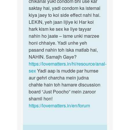
by
chikanai yukt condom bhi use kar
anniruddh
saktay hai, yadi condom ka istemal
kiya jaey to koi side effect nahi hai.
LEKIN, yeh jaan lijiye ki Har koi
hark kism ke sex ke liye tayyar
nahin ho jaate – isme unki marzee
honi chhaiye. Yadi unhe yeh
pasand nahin toh iska matlab hai,
NAHIN. Samajh Gaye?
https://lovematters.in/hi/resource/anal-
sex
Yadi aap is mudde par humse
aur gehri charcha mein judna
chahte hain toh hamare discussion
board “Just Poocho” mein zaroor
shamil hon!
https://lovematters.in/en/forum