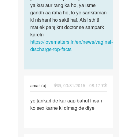
meri
ya kisi aur rang ka ho, ya isme
ki
gf
gandh aa raha ho, to ye sankraman
yoni
ki
ki nishani ho sakti hai. Aisi sthiti
se
yoni
mai ek panjikrit doctor se sampark
me
karein
by
https://lovematters.in/en/news/vaginal-
sunil
discharge-top-facts
kumar
amar raj
मंगल, 03/31/2015 - 08:17 बजे
पर्मालिंक
ye jankari de kar aap bahut insan
ye
ko sex karne ki dimag de diye
jankari
de
kar
aap
bahut