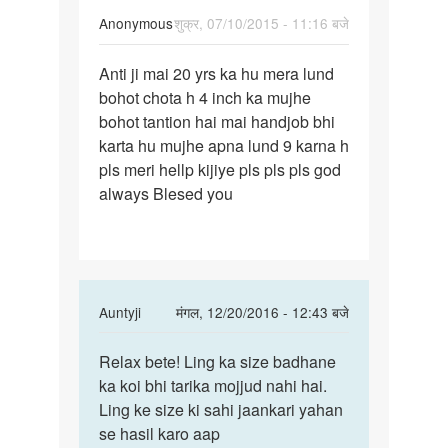
Anonymous
शुक्र, 07/10/2015 - 11:16 बजे
पर्मालिंक
Anti ji mai 20 yrs ka hu mera lund
Anti
bohot chota h 4 inch ka mujhe
ji
bohot tantion hai mai handjob bhi
mai
karta hu mujhe apna lund 9 karna h
20
pls meri hellp kijiye pls pls pls god
yrs
always Blesed you
ka
hu
mera
In
Auntyji
मंगल, 12/20/2016 - 12:43 बजे
reply
पर्मालिंक
to
Relax bete! Ling ka size badhane
Relax
Anti
ka koi bhi tarika mojjud nahi hai.
bete!
ji
Ling ke size ki sahi jaankari yahan
Ling
mai
se hasil karo aap
ka