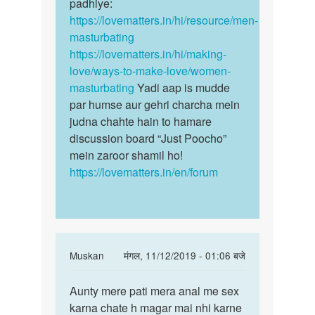
patel
padhiye:
https://lovematters.in/hi/resource/men-
masturbating
https://lovematters.in/hi/making-
love/ways-to-make-love/women-
masturbating
Yadi aap is mudde
par humse aur gehri charcha mein
judna chahte hain to hamare
discussion board “Just Poocho”
mein zaroor shamil ho!
https://lovematters.in/en/forum
In
Muskan
मंगल, 11/12/2019 - 01:06 बजे
reply
पर्मालिंक
to
Aunty mere pati mera anal me sex
Aunty
namastey
karna chate h magar mai nhi karne
mere