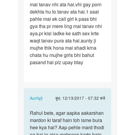
mai tanav nhi ata hai.vhi gay porn
boy
dekhta hu to tanav ata hai.1 saal
hu
pahle mai ek call girl k pass bhi
aur…
gya tha pr mere ling mai tanav nhi
aya.pr kisi ladke ke sath sex krte
waqt tanav pura ata hai.aunty ji
mujhe thik hona mai shadi krna
chata hu mujhe girls bhi bahut
pasand hai plz upay btay
In
Auntyji
बुध, 12/13/2017 - 07:32 बजे
reply
पर्मालिंक
to
Rahul bete, agar aapka aakarshan
Rahul
aunty
mardon ki taraf hain toh isme bura
bete,
ji
hee kya hai? Aap pehle mard thodi
agar
mai
na hai jo aisa mehsoos karte hain.
aapka…