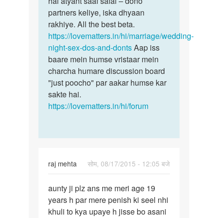
hai atyant saaf safai – dono
partners keliye, iska dhyaan
rakhiye. All the best beta.
https://lovematters.in/hi/marriage/wedding-
night-sex-dos-and-donts
Aap iss
baare mein humse vristaar mein
charcha humare discussion board
"just poocho" par aakar humse kar
sakte hai.
https://lovematters.in/hi/forum
raj mehta
सोम, 08/17/2015 - 12:05 बजे
पर्मालिंक
aunty ji plz ans me meri age 19
aunty
years h par mere penish ki seel nhi
ji
khuli to kya upaye h jisse bo asani
plz