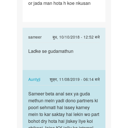
or jada man hota h koe nkusan
boy
se
jada
goda
metun
In
sameer
बुध, 10/10/2018 - 12:52 बजे
reply
पर्मालिंक
to
Ladke se gudamathun
Ladke
Me
se
boy
gudamathun
se
jada
In
Auntyji
शुक्र, 11/08/2019 - 06:14 बजे
goda
reply
पर्मालिंक
metun
to
Sameer beta anal sex ya guda
Sameer
by
Ladke
methun mein yadi dono partners ki
beta
mordaj
se
poori sehmati hai issey karney
anal
gudamathun
mein to kar saktay hai lekin wo part
sex
by
bohot dry hota hai jiskey liye koi
ya
sameer
chiknai Jaise KY jelly ka istemal
guda…