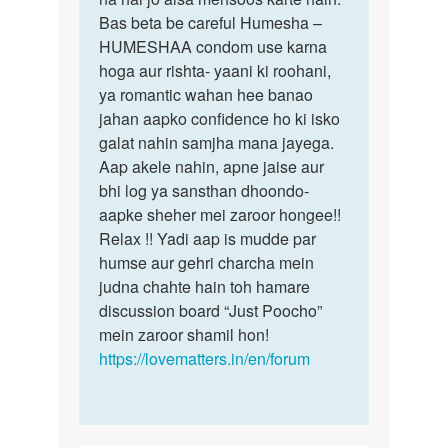
ek
Bas beta be careful Humesha –
boy
HUMESHAA condom use karna
hu
hoga aur rishta- yaani ki roohani,
aur…
ya romantic wahan hee banao
by
jahan aapko confidence ho ki isko
rahul
galat nahin samjha mana jayega.
Aap akele nahin, apne jaise aur
bhi log ya sansthan dhoondo-
aapke sheher mei zaroor hongee!!
Relax !! Yadi aap is mudde par
humse aur gehri charcha mein
judna chahte hain toh hamare
discussion board “Just Poocho”
mein zaroor shamil hon!
https://lovematters.in/en/forum