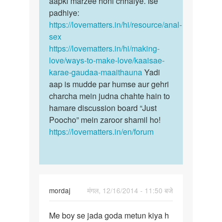
aapki marzee honi chhaiye. Ise
padhiye:
https://lovematters.in/hi/resource/anal-
sex
https://lovematters.in/hi/making-
love/ways-to-make-love/kaaisae-
karae-gaudaa-maaithauna
Yadi
aap is mudde par humse aur gehri
charcha mein judna chahte hain to
hamare discussion board “Just
Poocho” mein zaroor shamil ho!
https://lovematters.in/en/forum
mordaj
मंगल, 12/16/2014 - 11:50 बजे
पर्मालिंक
Me boy se jada goda metun kiya h
Me