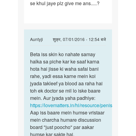
se khul jaye plz give me ans.....?
ans
me
meri
age
In
Auntyji
शुक्र, 07/01/2016 - 12:54 बजे
reply
पर्मालिंक
to
Beta iss skin ko nahate samay
Beta
aunty
halka sa piche kar ke saaf karna
iss
ji
hota hai jisse ki waha safai bani
skin
plz
rahe, yadi essa karne mein koi
ko
ans
jyada takleef ya blood aa raha hai
nahate
me
toh ek doctor se mil lo iske baare
samay
meri
mein. Aur jyada yaha padhiye:
age
https://lovematters.in/hi/resource/penis
by
Aap iss baare mein humse vristaar
raj
mein charcha humare discussion
mehta
board "just poocho" par aakar
humse kar sakte hai.