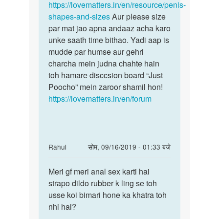
20
https://lovematters.in/en/resource/penis-
size
yrs
shapes-and-sizes
Aur please size
ka
par mat jao apna andaaz acha karo
hu
unke saath time bithao. Yadi aap is
mera
mudde par humse aur gehri
by
charcha mein judna chahte hain
Anonymous
toh hamare disccsion board “Just
Poocho” mein zaroor shamil hon!
https://lovematters.in/en/forum
In
Rahul
सोम, 09/16/2019 - 01:33 बजे
reply
पर्मालिंक
to
Meri gf meri anal sex karti hai
Meri
Anti
strapo dildo rubber k ling se toh
gf
ji
usse koi bimari hone ka khatra toh
meri
mai
nhi hai?
gand
20
marti