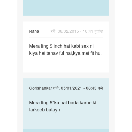
Rana
रवि, 08/02/2015 - 10:41 पूर्वान्ह
पर्मालिंक
Mera ling 5 inch hai kabi sex ni
Mera
kiya hai,tanav ful hai,kya mai fit hu.
ling
5
inch
hai
kabi
In
Gorishankar
शनि, 05/01/2021 - 06:43 बजे
sex
reply
पर्मालिंक
to
Mera ling 5"ka hai bada karne ki
Mera
Mera
tarkeeb batayn
land
ling
5"ka
5
hai
inch
bada…