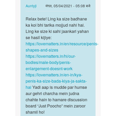
hai
In
Auntyji
मंगल, 05/04/2021 - 05:08 बजे
kabi
reply
पर्मालिंक
sex
to
Relax bete! Ling ka size badhane
Relax
by
Mera
ka koi bhi tarika mojjud nahi hai.
bete!
Rana
land
Ling ke size ki sahi jaankari yahan
Ling
5"ka
se hasil kijiye:
ka
hai
https://lovematters.in/en/resource/penis-
size…
bada…
shapes-and-sizes
by
https://lovematters.in/hi/our-
Gorishankar
bodies/male-body/penis-
enlargement-doesnt-work
https://lovematters.in/en-in/kya-
penis-ka-size-bada-kiya-ja-sakta-
hai
Yadi aap is mudde par humse
aur gehri charcha mein judna
chahte hain to hamare discussion
board “Just Poocho” mein zaroor
shamil ho!