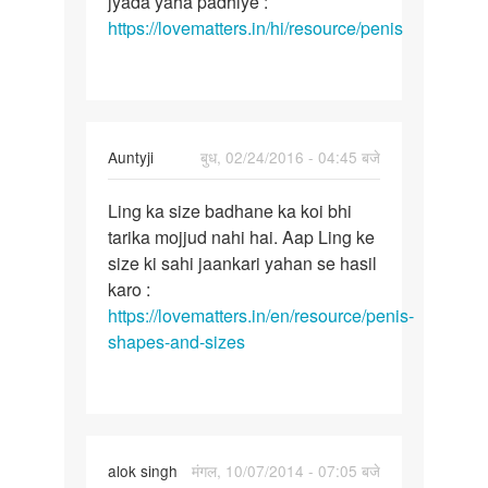
jyada yaha padhiye :
https://lovematters.in/hi/resource/penis
In
Auntyji
बुध, 02/24/2016 - 04:45 बजे
reply
पर्मालिंक
to
Ling ka size badhane ka koi bhi
Ling
Auntie
tarika mojjud nahi hai. Aap Ling ke
ka
mera
size ki sahi jaankari yahan se hasil
size
ling
karo :
badhane
chto
https://lovematters.in/en/resource/penis-
ka
sa
shapes-and-sizes
koi
by
raaj
alok singh
मंगल, 10/07/2014 - 07:05 बजे