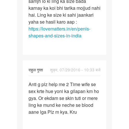
Mera
samjh lo ki ling ka size bada
bête!
lig
karnay ka koi bhi tarika mojjud nahi
Pehle
chota
hai. Ling ke size ki sahi jaankari
to
ha
yaha se hasil karo aap :
aap
me
https://lovematters.in/en/penis-
yeh
bada
shapes-and-sizes-in-india
lig
by
padmaramkanwa
राहुल गुप्ता
शुक्र, 07/29/2016 - 10:33 बजे
पर्मालिंक
Anti g plz help me 2 Time wife se
Anti
sex krte hue yoni ka gilapan km ho
g
gya. Or ekdam se skin tuti or mere
plz
ling ke mund ke neche se blood
help
aane lga Plz m kya. Kru
me