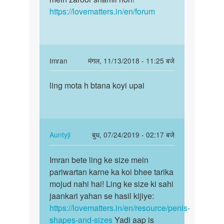
discussion
https://lovematters.in/en/forum
par…
by
NAGENDRA
KUMAR
MAURYA
In
Imran
मंगल, 11/13/2018 - 11:25 बजे
reply
पर्मालिंक
to
ling mota h btana koyi upai
ling
Yadi
mota
aap
h
kisi
btana
bhee
koyi
In
Auntyji
बुध, 07/24/2019 - 02:17 बजे
mudde
upai
reply
पर्मालिंक
par…
to
Imran bete ling ke size mein
Imran
by
ling
pariwartan karne ka koi bhee tarika
bete
Auntyji
mota
mojud nahi hai! Ling ke size ki sahi
ling
h
jaankari yahan se hasil kijiye:
ke
btana
https://lovematters.in/en/resource/penis-
size
koyi
shapes-and-sizes
Yadi aap is
mein…