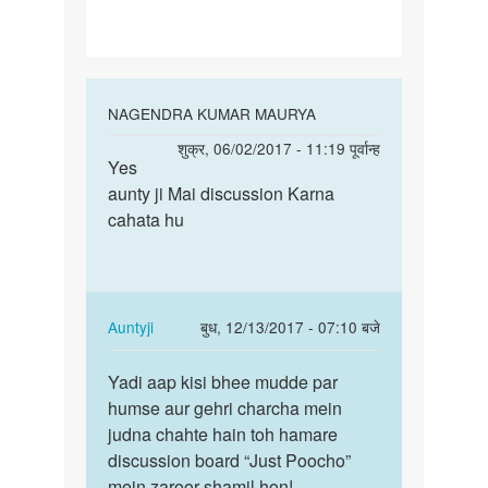
In
NAGENDRA KUMAR MAURYA
reply
पर्मालिंक
शुक्र, 06/02/2017 - 11:19 पूर्वान्ह
to
Yes
Yes
Narendra
aunty ji Mai discussion Karna
aunty
beta,
cahata hu
ji
kya
Mai
aap
discussion
is
by
In
Auntyji
बुध, 12/13/2017 - 07:10 बजे
Auntyji
reply
पर्मालिंक
to
Yadi aap kisi bhee mudde par
Yadi
Yes
humse aur gehri charcha mein
aap
aunty
judna chahte hain toh hamare
kisi
ji
discussion board “Just Poocho”
bhee
Mai
mein zaroor shamil hon!
mudde