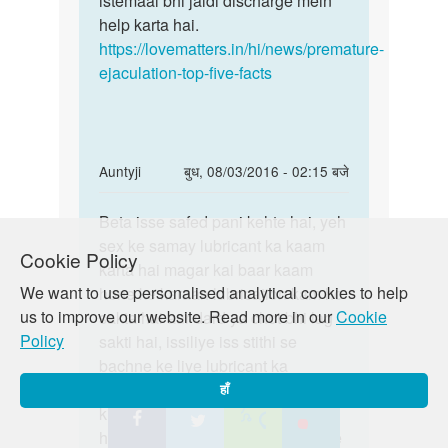
istemaal bhi jaldi discharge mein
help karta hai.
https://lovematters.in/hi/news/premature-
ejaculation-top-five-facts
In
Auntyji
बुध, 08/03/2016 - 02:15 बजे
reply
पर्मालिंक
to
Beta isse safed pani kehte hai, yeh
Beta
Anti
sex ke samay lubricant ka kaam
isse
Cookie Policy
g
karta hai magar kai baar kaam
safed
plz
We want to use personalised analytical cookies to help
hone ke karaan lubrication kam ho
pani
help
us to improve our website. Read more in our
Cookie
sakta hai aur dard ya chot bhi lag
kehte
me
Policy
sakti hai, issiliye iss stithi se
by
bachne ke liye lubricant ka
राहुल
istemaal kar sakte hai. Yaad rahe
हाँ
गुप्ता
ki essa hona common baat nahi
hai, kisi bhi infection ya yon rog se