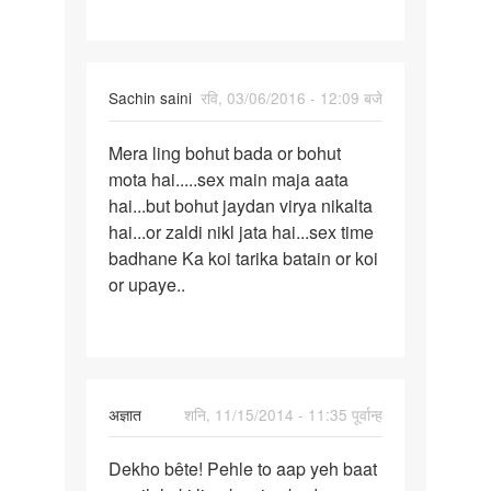
Sachin saini
रवि, 03/06/2016 - 12:09 बजे
पर्मालिंक
Mera ling bohut bada or bohut
Mera
mota hai.....sex main maja aata
ling
hai...but bohut jaydan virya nikalta
bohut
hai...or zaldi nikl jata hai...sex time
bada
badhane Ka koi tarika batain or koi
or
or upaye..
bohut
In
अज्ञात
शनि, 11/15/2014 - 11:35 पूर्वान्ह
reply
पर्मालिंक
to
Dekho bête! Pehle to aap yeh baat
Dekho