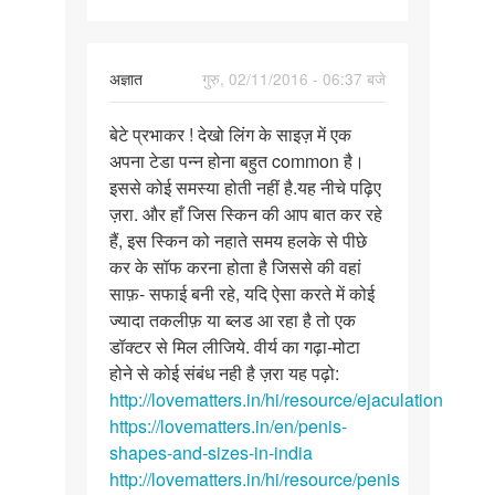
In
अज्ञात
गुरु, 02/11/2016 - 06:37 बजे
reply
पर्मालिंक
to
बेटे प्रभाकर ! देखो लिंग के साइज़ में एक
बेटे
मैडम
अपना टेडा पन्न होना बहुत common है।
प्रभाकर
मेरा
इससे कोई समस्या होती नहीं है.यह नीचे पढ़िए
!
उम्र
ज़रा. और हाँ जिस स्किन की आप बात कर रहे
देखो
23
हैं, इस स्किन को नहाते समय हलके से पीछे
लिंग
है.
कर के सॉफ करना होता है जिससे की वहां
के
by
साफ़- सफाई बनी रहे, यदि ऐसा करते में कोई
प्रभाकर
ज्यादा तकलीफ़ या ब्लड आ रहा है तो एक
patna
डॉक्टर से मिल लीजिये. वीर्य का गढ़ा-मोटा
होने से कोई संबंध नही है ज़रा यह पढ़ो:
http://lovematters.in/hi/resource/ejaculation
https://lovematters.in/en/penis-
shapes-and-sizes-in-india
http://lovematters.in/hi/resource/penis