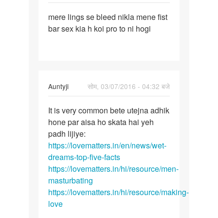
पर्मालिंक
mere lings se bleed nikla mene fist
mere
bar sex kia h koi pro to ni hogi
lings
se
bleed
nikla
In
Auntyji
सोम, 03/07/2016 - 04:32 बजे
reply
पर्मालिंक
to
It is very common bete utejna adhik
It
Hello
hone par aisa ho skata hai yeh
is
aunty
padh lijiye:
very
g
https://lovematters.in/en/news/wet-
common
by
dreams-top-five-facts
bete
Anonymous
https://lovematters.in/hi/resource/men-
masturbating
https://lovematters.in/hi/resource/making-
love