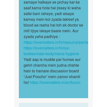
Auntyji
upar
samaye halkaye se pichay kar ke
aap
ane
saaf karna hota hai jissey ki waha
foreskin
ka
safai bani raheye, yadi aisaye
ki…
upay
karney mein koi zyada takleef ya
bataye
blood aa raaha hai toh ek doctor se
by
mill lijiye iskaye baare mein. Aur
Lalit
zyada yaha padhiye :
https://lovematters.in/hi/resource/penis
https://lovematters.in/hi/our-
bodies/male-body/mens-hygiene
Yadi aap is mudde par humse aur
gehri charcha mein judna chahte
hain to hamare discussion board
“Just Poocho” mein zaroor shamil
ho!
https://lovematters.in/en/forum