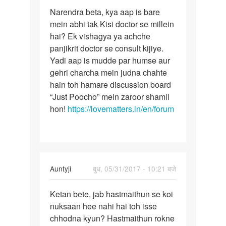
पर्मालिंक
to
Narendra beta, kya aap is bare
Narendra
Mere
mein abhi tak Kisi doctor se millein
beta,
ling
hai? Ek vishagya ya achche
kya
ki
panjikrit doctor se consult kijiye.
aap
nichli
Yadi aap is mudde par humse aur
is
skin
gehri charcha mein judna chahte
me
hain toh hamare discussion board
by
“Just Poocho” mein zaroor shamil
NAGENDRA
hon!
https://lovematters.in/en/forum
KUMAR
MAURYA
In
Auntyji
बुध, 05/31/2017 - 10:21 बजे
reply
पर्मालिंक
to
Ketan bete, jab hastmaithun se koi
Ketan
Madam
nuksaan hee nahi hai toh isse
bete,
muje
chhodna kyun? Hastmaithun rokne
jab