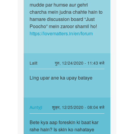
upai
mudde par humse aur gehri
by
charcha mein judna chahte hain to
Imran
hamare discussion board “Just
Poocho” mein zaroor shamil ho!
https://lovematters.in/en/forum
In
Lalit
गुरु, 12/24/2020 - 11:43 बजे
reply
पर्मालिंक
to
Ling upar ane ka upay bataye
Ling
Imran
upar
bete
ane
ling
ka
ke
upay
In
Auntyji
शुक्र, 12/25/2020 - 08:04 बजे
size
bataye
reply
पर्मालिंक
mein…
to
Bete kya aap foreskin ki baat kar
Bete
by
Ling
rahe hain? Is skin ko nahataye
kya