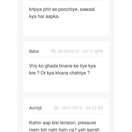
reply
पर्मालिंक
to
kripya phir se poochiye, sawaal
kripya
mere
kya hai aapka.
phir
lings
se
se
poochiye,
bleed
nikla
by
Baba
रवि, 08/28/2016 - 03:12 पूर्वान्ह
alok
पर्मालिंक
singh
Viry ko ghada bnane ke liye kya
Viry
kre ? Or kya khana chahiye ?
ko
ghada
bnane
ke
liye
In
Auntyji
गुरु, 12/01/2016 - 04:32 बजे
reply
पर्मालिंक
to
Kahin aap kisi tension, pressure
Kahin
mem
mein toh nahi hain na? yeh samjh
aap