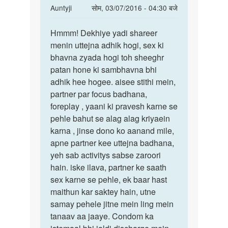
In
Auntyji
सोम, 03/07/2016 - 04:30 बजे
reply
पर्मालिंक
to
Hmmm! Dekhiye yadi shareer
Hmmm!
Mera
menin uttejna adhik hogi, sex ki
Dekhiye
ling
bhavna zyada hogi toh sheeghr
yadi
bohut
patan hone ki sambhavna bhi
shareer
bada
adhik hee hogee. aisee stithi mein,
or
partner par focus badhana,
bohut
foreplay , yaani ki pravesh karne se
by
pehle bahut se alag alag kriyaein
Sachin
karna , jinse dono ko aanand mile,
saini
apne partner kee uttejna badhana,
yeh sab activitys sabse zaroori
hain. iske ilava, partner ke saath
sex karne se pehle, ek baar hast
maithun kar saktey hain, utne
samay pehele jitne mein ling mein
tanaav aa jaaye. Condom ka