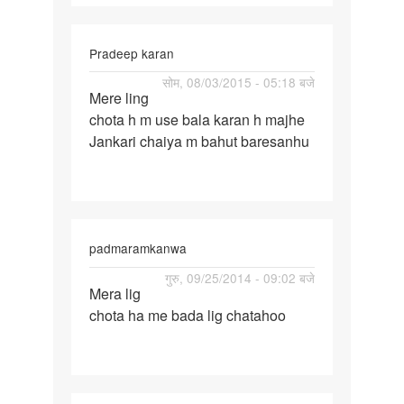
In
Pradeep karan
reply
पर्मालिंक
सोम, 08/03/2015 - 05:18 बजे
to
Mere ling
Mere
Mera
chota h m use bala karan h majhe
ling
lig
Jankari chaiya m bahut baresanhu
chota
chota
h
ha
m
me
use
bada
bala
lig
padmaramkanwa
by
पर्मालिंक
गुरु, 09/25/2014 - 09:02 बजे
padmaramkanwa
Mera lig
Mera
chota ha me bada lig chatahoo
lig
chota
ha
me
bada