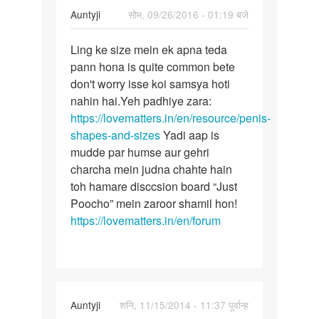
In
Auntyji
सोम, 09/26/2016 - 01:19 बजे
lig
reply
पर्मालिंक
to
Ling ke size mein ek apna teda
Ling
Aunty..meri
pann hona is quite common bete
ke
umer
don't worry isse koi samsya hoti
size
30
nahin hai.Yeh padhiye zara:
mein
saal
https://lovematters.in/en/resource/penis-
ek
ki
shapes-and-sizes
Yadi aap is
apna
by
mudde par humse aur gehri
Salim
charcha mein judna chahte hain
toh hamare disccsion board “Just
Poocho” mein zaroor shamil hon!
https://lovematters.in/en/forum
In
Auntyji
शनि, 11/15/2014 - 11:37 पूर्वान्ह