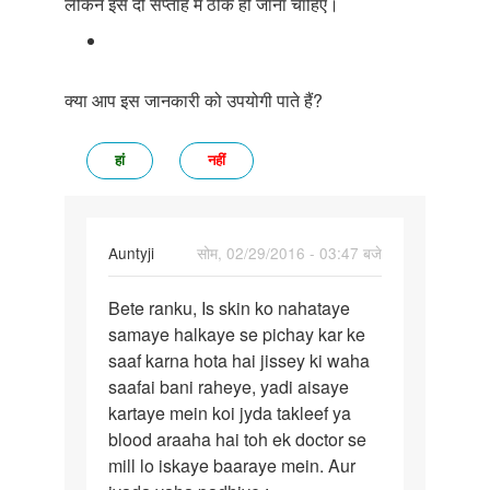
लेकिन इसे दो सप्ताह में ठीक हो जाना चाहिए।
क्या आप इस जानकारी को उपयोगी पाते हैं?
हां
नहीं
In
Auntyji
सोम, 02/29/2016 - 03:47 बजे
reply
पर्मालिंक
to
Bete ranku, Is skin ko nahataye
Bete
Hello
samaye halkaye se pichay kar ke
ranku,
aunty
saaf karna hota hai jissey ki waha
Is
ji,
saafai bani raheye, yadi aisaye
skin
by
kartaye mein koi jyda takleef ya
ko
ranku
blood araaha hai toh ek doctor se
mill lo iskaye baaraye mein. Aur