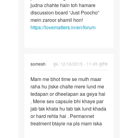
judna chahte hain toh hamare
discussion board “Just Poocho”
mein zaroor shamil hon!
https://lovematters.in/en/forum
somesh
बुध, 12/16/2015 - 11:45 पूर्वान्ह
पर्मालिंक
Mam me bhot time se muth maar
Mam
raha hu jiske chalte mere lund me
me
tedapan or dheelapan aa geya hai
bhot
. Mene sex capsule bhi khaye par
time
jab tak khata hu tab tak lund khada
se
or hard rehta hai . Permannet
muth
treatment btayie na pls mam iska
maar