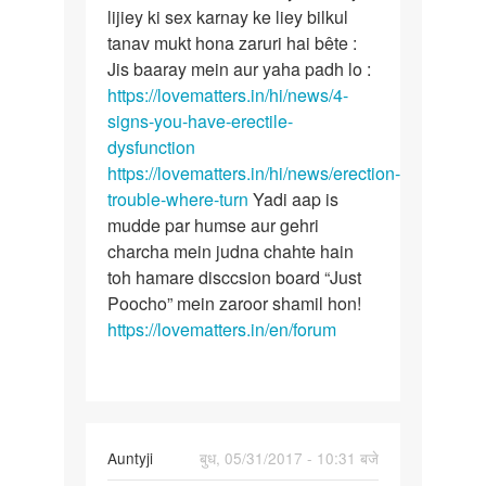
mera
lijiey ki sex karnay ke liey bilkul
kisi
ling
tanav mukt hona zaruri hai bête :
tension,
thik
Jis baaray mein aur yaha padh lo :
se
https://lovematters.in/hi/news/4-
khda
signs-you-have-erectile-
by
dysfunction
fk
https://lovematters.in/hi/news/erection-
trouble-where-turn
Yadi aap is
mudde par humse aur gehri
charcha mein judna chahte hain
toh hamare disccsion board “Just
Poocho” mein zaroor shamil hon!
https://lovematters.in/en/forum
In
Auntyji
बुध, 05/31/2017 - 10:31 बजे
reply