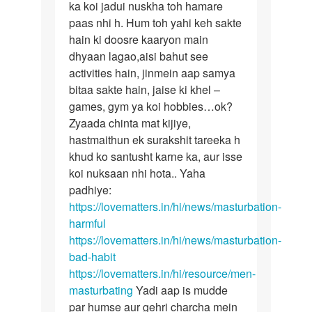
hastmethun
ka koi jadui nuskha toh hamare
hastmaithun
ki
paas nhi h. Hum toh yahi keh sakte
lat
hain ki doosre kaaryon main
by
dhyaan lagao,aisi bahut see
ketan
activities hain, jinmein aap samya
patel
bitaa sakte hain, jaise ki khel –
games, gym ya koi hobbies…ok?
Zyaada chinta mat kijiye,
hastmaithun ek surakshit tareeka h
khud ko santusht karne ka, aur isse
koi nuksaan nhi hota.. Yaha
padhiye:
https://lovematters.in/hi/news/masturbation-
harmful
https://lovematters.in/hi/news/masturbation-
bad-habit
https://lovematters.in/hi/resource/men-
masturbating
Yadi aap is mudde
par humse aur gehri charcha mein