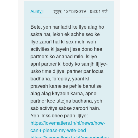
In
Auntyji
शुक्र, 12/13/2019 - 08:01 बजे
reply
पर्मालिंक
to
Bete, yeh har ladki ke liye alag ho
Bete,
Kya
sakta hai, lekin ek achhe sex ke
yeh
yoni,
liye zaruri hai ki sex mein woh
har
ya
activities ki jayein jisse dono hee
ladki
valva
partners ko ananad mile. Isliye
ke
ya…
apni partner ki body ko samjh lijiye-
liye…
by
usko time dijiye. partner par focus
Christopher
badhana, foreplay, yaani ki
pravesh karne se pehle bahut se
alag alag kriyaein karna, apne
partner kee uttejna badhana, yeh
sab activitys sabse zaroori hain.
Yeh links bhee padh lijiye:
https://lovematters.in/hi/news/how-
can-i-please-my-wife-bed
https://lovematters.in/hi/resource/her-