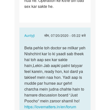
hua he. Operation ke kitne din bad
patni
sex kar sakte he.
Ka
uterus
Ka…
In
Auntyji
सोम, 07/20/2020 - 05:22 बजे
reply
पर्मालिंक
to
Beta pehle toh doctor se milkar yeh
Beta
meri
Nishchint kar lo ki yaadi sab theek
pehle
patni
hai toh aap sex kar sakte
toh
Ka
hain,Lekin Jab aapki patni taiyyar
doctor
uterus
feel karein, ready hon, koi dard ya
se…
Ka…
takleef mein naa hon. Yadi aap is
by
mudde par humse aur gehri
Govind
charcha mein judna chahte hain to
hamare discussion board “Just
Poocho” mein zaroor shamil ho!
https://lovematters.in/en/forum