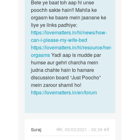
to
Bete ye baat toh aap hi unse
Bete
Me
poochh sakte hain!! Mahila ke
ye
apni
orgasm ke baare mein jaanane ke
baat
Girlfriend
liye ye links padhiye:
toh
k
https://lovematters.in/hi/news/how-
aap
sath
can-i-please-my-wife-bed
hi
3…
https://lovematters.in/hi/resource/her-
unse…
by
orgasms
Yadi aap is mudde par
Aaksha
humse aur gehri charcha mein
judna chahte hain to hamare
discussion board “Just Poocho”
mein zaroor shamil ho!
https://lovematters.in/en/forum
Suraj
सोम, 05/03/2021 - 06:39 बजे
पर्मालिंक