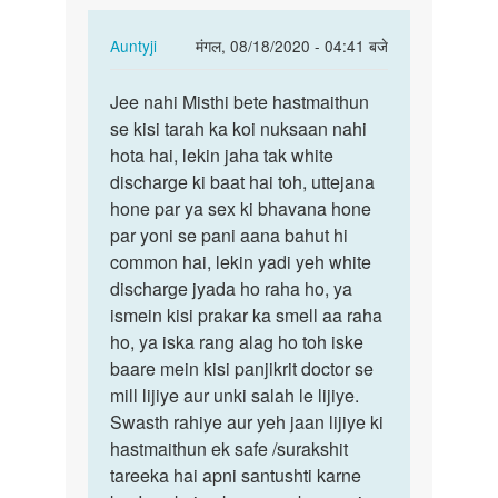
In
Auntyji
मंगल, 08/18/2020 - 04:41 बजे
reply
पर्मालिंक
to
Jee nahi Misthi bete hastmaithun
Jee
Ma'am
se kisi tarah ka koi nuksaan nahi
nahi
mein
hota hai, lekin jaha tak white
Misthi
Koi
discharge ki baat hai toh, uttejana
bete…
bhi
hone par ya sex ki bhavana hone
romantic…
par yoni se pani aana bahut hi
by
common hai, lekin yadi yeh white
Misthi
discharge jyada ho raha ho, ya
ismein kisi prakar ka smell aa raha
ho, ya iska rang alag ho toh iske
baare mein kisi panjikrit doctor se
mill lijiye aur unki salah le lijiye.
Swasth rahiye aur yeh jaan lijiye ki
hastmaithun ek safe /surakshit
tareeka hai apni santushti karne