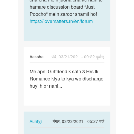
hamare discussion board “Just
Poocho” mein zaroor shamil ho!
https://lovematters.in/en/forum
Aaksha
रवि, 03/21/2021 - 09:22 पूर्वान्ह
पर्मालिंक
Me apni Girlfriend k sath 3 Hrs tk
Me
Romance kiya to kya wo discharge
apni
huyi h or nahi...
Girlfriend
k
sath
3…
In
Auntyji
मंगल, 03/23/2021 - 05:27 बजे
reply
पर्मालिंक