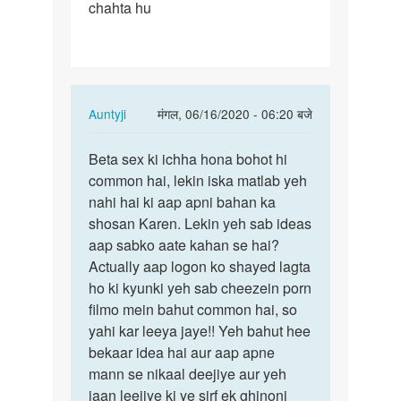
chahta hu
apni
bahan
ko
chodhna…
In
Auntyji
मंगल, 06/16/2020 - 06:20 बजे
reply
पर्मालिंक
to
Beta sex ki ichha hona bohot hi
Beta
me
common hai, lekin iska matlab yeh
sex
apni
nahi hai ki aap apni bahan ka
ki
bahan
shosan Karen. Lekin yeh sab ideas
ichha
ko
aap sabko aate kahan se hai?
hona
chodhna…
Actually aap logon ko shayed lagta
bohot…
by
ho ki kyunki yeh sab cheezein porn
rajesh
filmo mein bahut common hai, so
yahi kar leeya jaye!! Yeh bahut hee
bekaar idea hai aur aap apne
mann se nikaal deejiye aur yeh
jaan leejiye ki ye sirf ek ghinoni