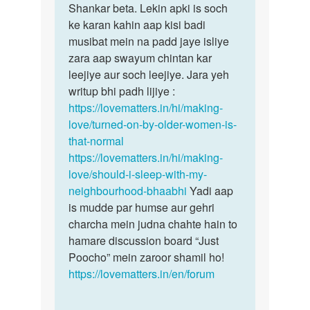
mera
Shankar beta. Lekin apki is soch
bahut
land
ke karan kahin aap kisi badi
se
7
musibat mein na padd jaye isliye
log
inch
zara aap swayum chintan kar
sochtey…
ka
leejiye aur soch leejiye. Jara yeh
he
writup bhi padh lijiye :
meri…
https://lovematters.in/hi/making-
by
love/turned-on-by-older-women-is-
shankar
that-normal
https://lovematters.in/hi/making-
love/should-i-sleep-with-my-
neighbourhood-bhaabhi
Yadi aap
is mudde par humse aur gehri
charcha mein judna chahte hain to
hamare discussion board “Just
Poocho” mein zaroor shamil ho!
https://lovematters.in/en/forum