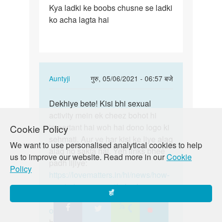
Kya ladki ke boobs chusne se ladki
Kya
ko acha lagta hai
ladki
ke
boobs
chusne
se…
In
Auntyji
गुरु, 05/06/2021 - 06:57 बजे
reply
पर्मालिंक
to
Dekhiye bete! Kisi bhi sexual
Dekhiye
Kya
activity mein ek cheez bohot hi
bete!
ladki
important hai woh hai dono logo ki
Cookie Policy
Kisi
ke
sehmati. Aur ye har kisi ke liye alag
bhi…
We want to use personalised analytical cookies to help
boobs
alag ho sakta hai. Yeh links bhee
us to improve our website. Read more in our
Cookie
chusne
padh lijiye:
Policy
se…
https://lovematters.in/hi/news/how-
by
can-i-please-my-wife-bed
हाँ
Suraj
https://lovematters.in/hi/resource/her-
orgasms
Yadi aap is mudde par