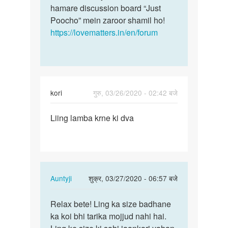
hamare discussion board “Just
Poocho” mein zaroor shamil ho!
https://lovematters.in/en/forum
kori
गुरु, 03/26/2020 - 02:42 बजे
पर्मालिंक
Liing lamba krne ki dva
Liing
lamba
krne
ki
dva
In
Auntyji
शुक्र, 03/27/2020 - 06:57 बजे
reply
पर्मालिंक
to
Relax bete! Ling ka size badhane
Relax
Liing
ka koi bhi tarika mojjud nahi hai.
bete!
lamba
Ling