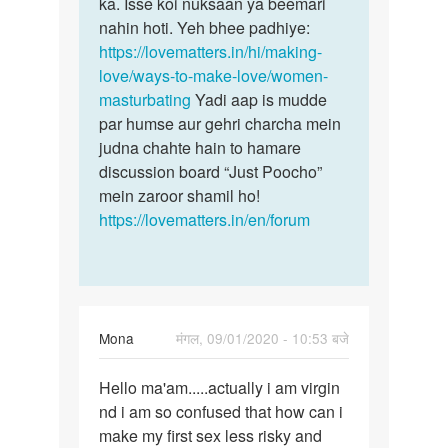
ka. Isse koi nuksaan ya beemari
nahin hoti. Yeh bhee padhiye:
https://lovematters.in/hi/making-
love/ways-to-make-love/women-
masturbating
Yadi aap is mudde
par humse aur gehri charcha mein
judna chahte hain to hamare
discussion board “Just Poocho”
mein zaroor shamil ho!
https://lovematters.in/en/forum
Mona
मंगल, 09/01/2020 - 10:53 बजे
पर्मालिंक
Hello ma'am.....actually i am virgin
Hello
nd i am so confused that how can i
ma'am.....actually
make my first sex less risky and
i…