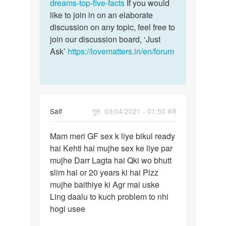
by
dreams-top-five-facts
If you would
UncleJi
like to join in on an elaborate
discussion on any topic, feel free to
join our discussion board, ‘Just
Ask’
https://lovematters.in/en/forum
Saif
गुरु, 03/04/2021 - 01:50 बजे
पर्मालिंक
Mam meri GF sex k liye bikul ready
Mam
hai Kehti hai mujhe sex ke liye par
meri
mujhe Darr Lagta hai Qki wo bhutt
GF
slim hai or 20 years ki hai Plzz
Chudai
mujhe baithiye ki Agr mai uske
k
Ling daalu to kuch problem to nhi
liye…
hogi usee