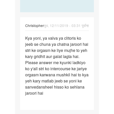
Christopher
बुध, 12/11/2019 - 03:31 पूर्वान्ह
पर्मालिंक
Kya yoni, ya valva ya clitoris ko
Kya
jeeb se chuna ya chatna jaroori hai
yoni,
stri ke orgasm ke liye mujhe to yeh
ya
kary gridhit aur galat lagta hai.
valva
Please answer me kyunki ladkiyo
ya…
ko y'all stri ko intercourse ke jariye
orgasm karwana mushkil hai to kya
yeh kary matlab jeeb se yoni ke
sanvedansheel hisso ko sehlana
jaroori hai