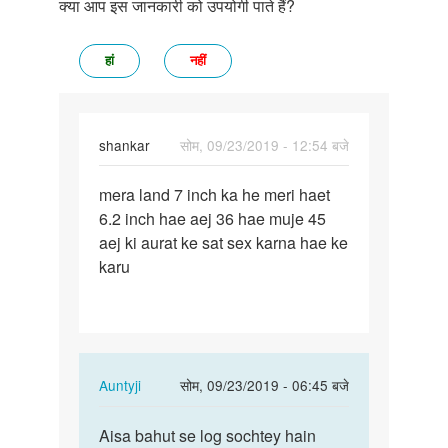
क्या आप इस जानकारी को उपयोगी पाते हैं?
हां
नहीं
shankar
सोम, 09/23/2019 - 12:54 बजे
पर्मालिंक
mera land 7 inch ka he meri haet
mera
6.2 inch hae aej 36 hae muje 45
land
aej ki aurat ke sat sex karna hae ke
7
karu
inch
ka
he
meri…
In
Auntyji
सोम, 09/23/2019 - 06:45 बजे
reply
पर्मालिंक
to
Aisa bahut se log sochtey hain
Aisa