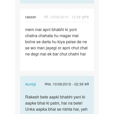
rakesh
रवि, 10/06/2019 - 12:08 पूर्वान्ह
पर्मालिंक
mem mai apni bhabhi ki yoni
mem
chatna chahata hu magar mai
mai
bolne se darta hu kiya peise de ne
apni
se wo man jayegi or apni chut chat
bhabhi
ne degi mai ek bar chut chatni hai
ki
yoni…
In
Auntyji
मंगल, 10/08/2019 - 02:39 बजे
reply
पर्मालिंक
to
Rakesh bete aapki bhabhi yani ki
Rakesh
mem
aapke bhai ki patni, hai na bete!
bete
mai
Unka aapka bhai se rishta hai, yeh
aapki