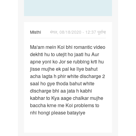
Misthi
मंगल, 08/18/2020 - 12:37 पूर्वान्ह
पर्मालिंक
Ma'am mein Koi bhi romantic video
Ma'am
dekhti hu to utejit ho jaati hu Aur
mein
apne yoni ko Jor se rubbing krti hu
Koi
jisse mujhe ek pal ke liye bahut
bhi
acha lagta h phir white discharge 2
romantic…
saal ho gye thoda bahut white
discharge bhi aa jata h kabhi
kabhar to Kya aage chalkar mujhe
baccha krne me Koi problems to
nhi hongi please batayiye