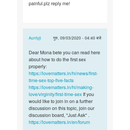
painful.plz reply me!
In
Auntyji
गुरु, 09/03/2020 - 04:40 बजे
reply
पर्मालिंक
to
Dear Mona bete you can read here
Dear
Hello
about how to do the first sex
Mona
ma'am.....actually
properly:
bete
i…
https://lovematters.in/hi/news/first-
you
by
time-sex-top-five-facts
can
Mona
https://lovematters.in/hi/making-
read…
love/virginity/first-time-sex
If you
would like to join in on a further
discussion on this topic, join our
discussion board, "Just Ask" .
https://lovematters.in/en/forum