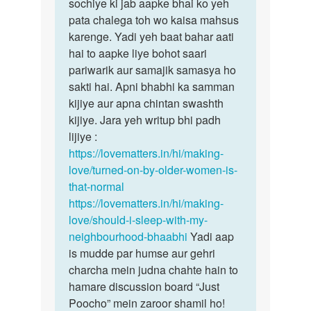
apni
sochiye ki jab aapke bhai ko yeh
bhabhi…
bhabhi
pata chalega toh wo kaisa mahsus
ki
karenge. Yadi yeh baat bahar aati
yoni…
hai to aapke liye bohot saari
by
pariwarik aur samajik samasya ho
rakesh
sakti hai. Apni bhabhi ka samman
kijiye aur apna chintan swashth
kijiye. Jara yeh writup bhi padh
lijiye :
https://lovematters.in/hi/making-
love/turned-on-by-older-women-is-
that-normal
https://lovematters.in/hi/making-
love/should-i-sleep-with-my-
neighbourhood-bhaabhi
Yadi aap
is mudde par humse aur gehri
charcha mein judna chahte hain to
hamare discussion board “Just
Poocho” mein zaroor shamil ho!