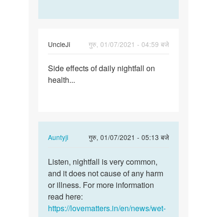
UncleJi
गुरु, 01/07/2021 - 04:59 बजे
पर्मालिंक
Side effects of daily nightfall on
Side
health...
effects
of
daily…
In
Auntyji
गुरु, 01/07/2021 - 05:13 बजे
reply
पर्मालिंक
to
Listen, nightfall is very common,
Listen,
Side
and it does not cause of any harm
nightfall
effects
or illness. For more information
is
of
read here:
very…
daily…
https://lovematters.in/en/news/wet-