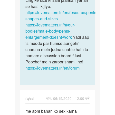
Ling ke size ki sahi jaankari yahan
krne
se hasil kijiye:
ka
ki
https://lovematters.in/en/resource/penis-
size…
dva
shapes-and-sizes
by
https://lovematters.in/hi/our-
kori
bodies/male-body/penis-
enlargement-doesnt-work
Yadi aap
is mudde par humse aur gehri
charcha mein judna chahte hain to
hamare discussion board “Just
Poocho” mein zaroor shamil ho!
https://lovematters.in/en/forum
rajesh
सोम, 06/15/2020 - 12:00 बजे
पर्मालिंक
me apni bahan ko sex karna
me