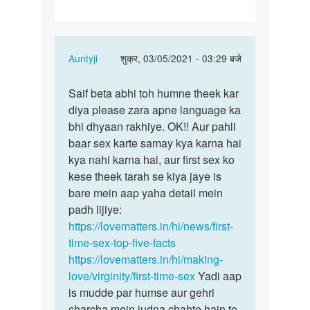
In
Auntyji
शुक्र, 03/05/2021 - 03:29 बजे
reply
पर्मालिंक
to
Saif beta abhi toh humne theek kar
Saif
Mam
diya please zara apne language ka
beta
meri
bhi dhyaan rakhiye. OK!! Aur pahli
abhi
GF
baar sex karte samay kya karna hai
toh
Chudai
kya nahi karna hai, aur first sex ko
humne…
k
kese theek tarah se kiya jaye is
liye…
bare mein aap yaha detail mein
by
padh lijiye:
Saif
https://lovematters.in/hi/news/first-
time-sex-top-five-facts
https://lovematters.in/hi/making-
love/virginity/first-time-sex
Yadi aap
is mudde par humse aur gehri
charcha mein judna chahte hain to