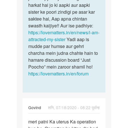
harkat hai jo ki aapki aur aapki
sister ke poori zindigi pe asar kar
saktee hai, Aap apna chintan
swasth kaijiye!! Aur ise padhiye:
https://lovematters.in/en/news/i-am-
attracted-my-sister
Yadi aap is
mudde par humse aur gehri
charcha mein judna chahte hain to
hamare discussion board “Just
Poocho” mein zaroor shamil ho!
https://lovematters.in/en/forum
Govind
शनि, 07/18/2020 - 08:22 पूर्वान्ह
पर्मालिंक
meri patni Ka uterus Ka operation
meri