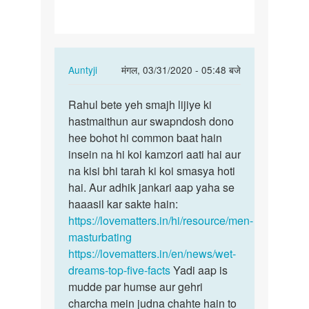
In
Auntyji
मंगल, 03/31/2020 - 05:48 बजे
reply
पर्मालिंक
to
Rahul bete yeh smajh lijiye ki
Rahul
Mam
hastmaithun aur swapndosh dono
bete
jab
hee bohot hi common baat hain
yeh
hum
insein na hi koi kamzori aati hai aur
smajh
hasthmathun
na kisi bhi tarah ki koi smasya hoti
lijiye…
krna…
hai. Aur adhik jankari aap yaha se
by
haaasil kar sakte hain:
Rahul
https://lovematters.in/hi/resource/men-
masturbating
https://lovematters.in/en/news/wet-
dreams-top-five-facts
Yadi aap is
mudde par humse aur gehri
charcha mein judna chahte hain to