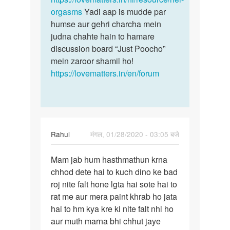
orgasms
Yadi aap is mudde par
humse aur gehri charcha mein
judna chahte hain to hamare
discussion board “Just Poocho”
mein zaroor shamil ho!
https://lovematters.in/en/forum
Rahul
मंगल, 01/28/2020 - 03:05 बजे
पर्मालिंक
Mam jab hum hasthmathun krna
Mam
chhod dete hai to kuch dino ke bad
jab
roj nite falt hone lgta hai sote hai to
hum
rat me aur mera paint khrab ho jata
hasthmathun
hai to hm kya kre ki nite falt nhi ho
krna…
aur muth marna bhi chhut jaye