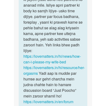
kaise
ananad mile. Isliye apni partner ki
achhe
kru
body ko samjh lijiye- usko time
sex…
ki
dijiye. partner par focus badhana,
meri
foreplay , yaani ki pravesh karne se
gf…
pehle bahut se alag alag kriyaein
by
karna, apne partner kee uttejna
Gobind
badhana, yeh sab activities sabse
zaroori hain. Yeh links bhee padh
lijiye:
https://lovematters.in/hi/news/how-
can-i-please-my-wife-bed
https://lovematters.in/hi/resource/her-
orgasms
Yadi aap is mudde par
humse aur gehri charcha mein
judna chahte hain to hamare
discussion board “Just Poocho”
mein zaroor shamil ho!
https://lovematters.in/en/forum