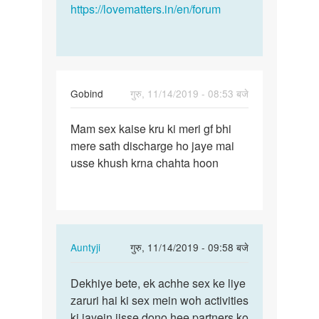
https://lovematters.in/en/forum
Gobind
गुरु, 11/14/2019 - 08:53 बजे
पर्मालिंक
Mam sex kaise kru ki meri gf bhi
Mam
mere sath discharge ho jaye mai
sex
usse khush krna chahta hoon
kaise
kru
ki
meri
gf…
In
Auntyji
गुरु, 11/14/2019 - 09:58 बजे
reply
पर्मालिंक
to
Dekhiye bete, ek achhe sex ke liye
Dekhiye
Mam
zaruri hai ki sex mein woh activities
bete,
sex
ki jayein jisse dono hee partners ko
ek