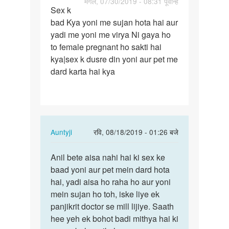
पर्मालिंक
मंगल, 07/30/2019 - 08:31 पूर्वान्ह
Sex k
Sex
bad Kya yoni me sujan hota hai aur
k
yadi me yoni me virya Ni gaya ho
bad
to female pregnant ho sakti hai
Kya
kya|sex k dusre din yoni aur pet me
yoni
dard karta hai kya
me
sujan…
In
Auntyji
रवि, 08/18/2019 - 01:26 बजे
reply
पर्मालिंक
to
Anil bete aisa nahi hai ki sex ke
Anil
Sex
baad yoni aur pet mein dard hota
bete
k
hai, yadi aisa ho raha ho aur yoni
aisa
bad
mein sujan ho toh, iske liye ek
nahi
Kya
panjikrit doctor se mill lijiye. Saath
hai
yoni
hee yeh ek bohot badi mithya hai ki
ki…