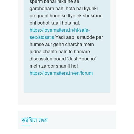
me
sperm bahar nikalne se
sujan…
garbhdharn nahi hota hai kyunki
by
pregnant hone ke liye ek shukranu
Anil
bhi bohot kaafi hota hai.
bareth
https://lovematters.in/hi/safe-
sex/stdsstis
Yadi aap is mudde par
humse aur gehri charcha mein
judna chahte hain to hamare
discussion board “Just Poocho”
mein zaroor shamil ho!
https://lovematters.in/en/forum
संबंधित तथ्य