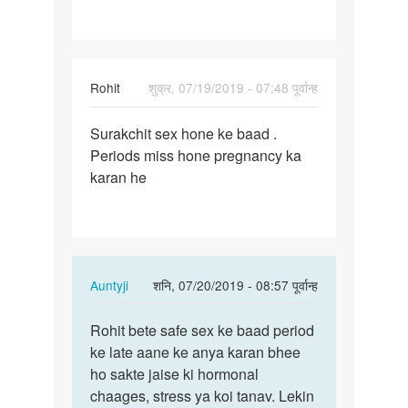
Rohit
शुक्र, 07/19/2019 - 07:48 पूर्वान्ह
पर्मालिंक
Surakchit sex hone ke baad .
Surakchit
Periods miss hone pregnancy ka
sex
karan he
hone
ke
baad
…
In
Auntyji
शनि, 07/20/2019 - 08:57 पूर्वान्ह
reply
पर्मालिंक
to
Rohit bete safe sex ke baad period
Rohit
Surakchit
ke late aane ke anya karan bhee
bete
sex
ho sakte jaise ki hormonal
safe
hone
chaages, stress ya koi tanav. Lekin
sex