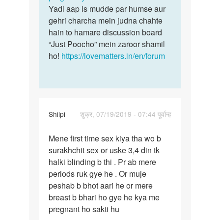
Yadi aap is mudde par humse aur
gehri charcha mein judna chahte
hain to hamare discussion board
“Just Poocho” mein zaroor shamil
ho!
https://lovematters.in/en/forum
Shilpi
शुक्र, 07/19/2019 - 07:44 पूर्वान्ह
पर्मालिंक
Mene first time sex kiya tha wo b
Mene
surakhchit sex or uske 3,4 din tk
first
halki blinding b thi . Pr ab mere
time
periods ruk gye he . Or muje
sex
peshab b bhot aari he or mere
kiya
breast b bhari ho gye he kya me
tha…
pregnant ho sakti hu