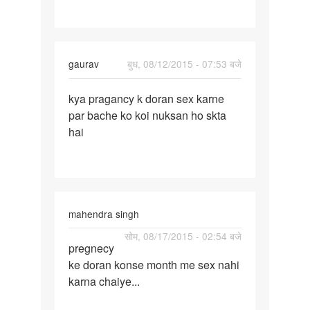
hai
ab
sex
gaurav
बुध, 08/12/2015 - 07:53 बजे
पर्मालिंक
kya pragancy k doran sex karne
kya
par bache ko koi nuksan ho skta
pragancy
hai
k
doran
sex
mahendra singh
पर्मालिंक
सोम, 08/17/2015 - 02:54 बजे
pregnecy
pregnecy
ke doran konse month me sex nahi
ke
karna chaiye...
doran
konse