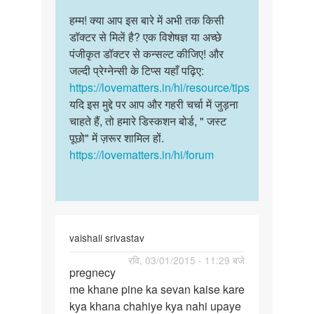
reply
पर्मालिंक
by
to
हम्म! क्या आप इस बारे में अभी तक किसी
हम्म!
विनोद
हमारी
डॉक्टर से मिलें है? एक विशेषज्ञ या अच्छे
क्या
सादी
पंजीकृत डॉक्टर से कन्सल्ट कीजिए! और
आप
कौ
जल्दी प्रेग्नेन्सी के टिप्स यहाँ पढ़िए:
इस
तीन
https://lovematters.in/hi/resource/tips
बारे
साल
यदि इस मुद्दे पर आप और गहरी चर्चा में जुड़ना
में…
हो
चाहते हैं, तो हमारे डिस्कशन बोर्ड, " जस्ट
गया…
पूछो" में ज़रूर शामिल हों.
by
https://lovematters.in/hi/forum
Sumitra
vaishali srivastav
पर्मालिंक
रवि, 03/01/2015 - 11:29 बजे
pregnecy
pregnecy
me khane pine ka sevan kaise kare
me
kya khana chahiye kya nahi upaye
khane