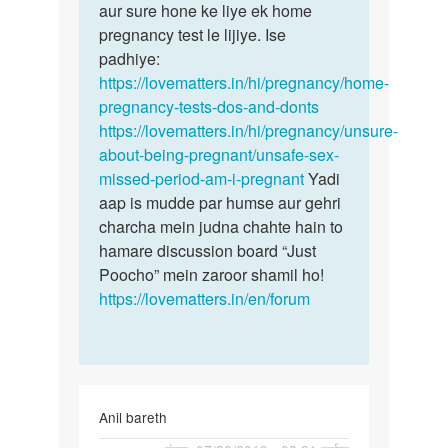
ke
aur sure hone ke liye ek home
ke
baad
pregnancy test le lijiye. Ise
baad…
…
padhiye:
by
https://lovematters.in/hi/pregnancy/home-
Rohit
pregnancy-tests-dos-and-donts
https://lovematters.in/hi/pregnancy/unsure-
about-being-pregnant/unsafe-sex-
missed-period-am-i-pregnant
Yadi
aap is mudde par humse aur gehri
charcha mein judna chahte hain to
hamare discussion board “Just
Poocho” mein zaroor shamil ho!
https://lovematters.in/en/forum
Anil bareth