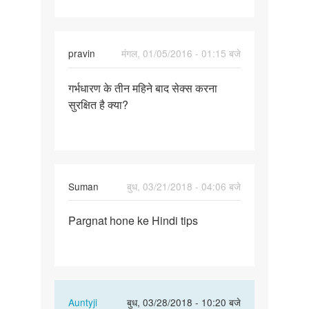
month
pravin
मंगल, 01/05/2016 - 01:15 बजे
पर्मालिंक
गर्भधारण के तीन महिने बाद सेक्स करना
गर्भधारण
सुरक्षित है क्या?
के
तीन
महिने
बाद
Suman
बुध, 03/21/2018 - 04:06 बजे
पर्मालिंक
Pargnat hone ke Hindi tips
Pargnat
hone
ke
Hindi
tips
In
Auntyji
बुध, 03/28/2018 - 10:20 बजे