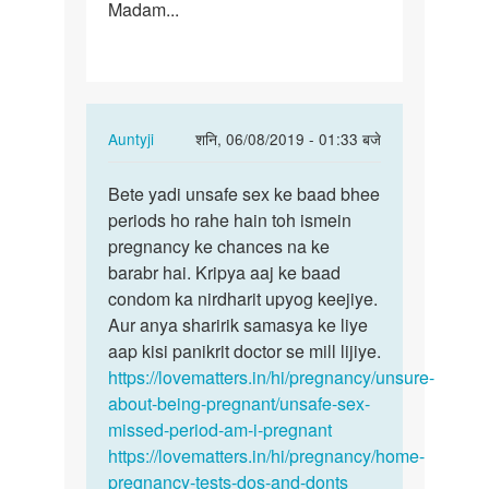
Madam...
In
Auntyji
शनि, 06/08/2019 - 01:33 बजे
reply
पर्मालिंक
to
Bete yadi unsafe sex ke baad bhee
Bete
Hlo,
periods ho rahe hain toh ismein
yadi
madam
pregnancy ke chances na ke
unsafe
m
barabr hai. Kripya aaj ke baad
sex
19
condom ka nirdharit upyog keejiye.
ke
saal
Aur anya sharirik samasya ke liye
baad…
ki
aap kisi panikrit doctor se mill lijiye.
hun…
https://lovematters.in/hi/pregnancy/unsure-
by
about-being-pregnant/unsafe-sex-
Kavitaawasthi
missed-period-am-i-pregnant
https://lovematters.in/hi/pregnancy/home-
pregnancy-tests-dos-and-donts