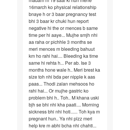
madam m 19 saal ki hun mene
16march ko physical relationship
m
bnaye h or 3 baar pregnancy test
19
bhi 3 baar kr chuki hun report
saal
negative hi the or mences b same
ki
time per hi aaye... Mujhe smjh nhi
hun…
aa raha or pichhle 3 months se
meri mences m bleeding bahuut
km ho rahi hai.... Bleeding ka time
same hi rehta h... Per ab. Ise 3
months hone wale h.. Meri brest ka
size toh nhi bda per nipple k aas
paas... Thodi zalan mehsoos ho
rahi hai... Or mujhe gastric ko
problem bhi h.. Toh.. M khana uski
bjh se bhi nhi kha paati.... Morning
sickness bhi nhi hoti...... Toh kya m
pregnant hun.. Ya nhi plzz meri
help kre m abhi bcha nhi chahti...