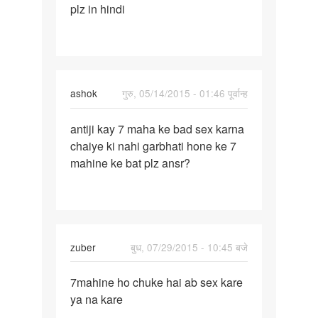
plz in hindi
pine
ka
ashok
गुरु, 05/14/2015 - 01:46 पूर्वान्ह
पर्मालिंक
antiji kay 7 maha ke bad sex karna
antiji
chaiye ki nahi garbhati hone ke 7
kay
mahine ke bat plz ansr?
7
maha
ke
bad
sex
zuber
बुध, 07/29/2015 - 10:45 बजे
पर्मालिंक
7mahine ho chuke hai ab sex kare
7mahine
ya na kare
ho
chuke