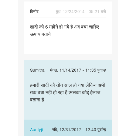
विनोद
बुध, 12/24/2014 - 05:21 बजे
पर्मालिंक
शादी को 6 महीने हो गये है अब बचा चाहिए
शादी
ऊपाय बताये
को
6
महीने
हो
गये
In
Sumitra
मंगल, 11/14/2017 - 11:35 पूर्वान्ह
है
reply
पर्मालिंक
to
हमारी सादी कौ तीन साल हो गया लेकिन अभी
हमारी
शादी
तक बचा नही हौ रहा है ऊसका कोई ईलाज
सादी
को
बताना है
कौ
6
तीन
महीने
साल
हो
हो
गये
गया…
In
Auntyji
रवि, 12/31/2017 - 12:40 पूर्वान्ह
है