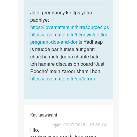
reply
पर्मालिंक
to
Jaldi pregnancy ke tips yaha
Jaldi
Pargnat
padhiye:
pregnancy
hone
https://lovematters.in/hi/resource/tips
ke
ke
https://lovematters.in/hi/news/getting-
tips
Hindi
pregnant-dos-and-donts
Yadi aap
yaha…
tips
is mudde par humse aur gehri
by
charcha mein judna chahte hain
Suman
toh hamare discussion board ‘Just
Poocho’ mein zaroor shamil hon!
https://lovematters.in/en/forum
Kavitaawasthi
पर्मालिंक
शुक्र, 06/07/2019 - 12:36 बजे
Hlo,
Hlo,
madam