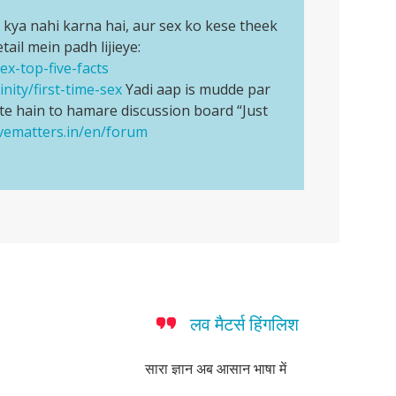
kya nahi karna hai, aur sex ko kese theek
tail mein padh lijieye:
ex-top-five-facts
nity/first-time-sex
Yadi aap is mudde par
e hain to hamare discussion board “Just
ovematters.in/en/forum
लव मैटर्स हिंगलिश
सारा ज्ञान अब आसान भाषा में