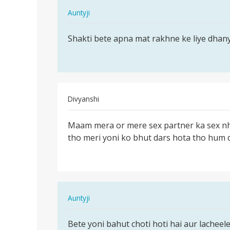
In
Auntyji
reply
पर्मालिंक
to
Shakti bete apna mat rakhne ke liye dhan
Shakti
Biklang
bete
Aadmi
apna
ke
mat
soch
rakhne…
me…
Divyanshi
by
पर्मालिंक
Shakti
Maam mera or mere sex partner ka sex nhi 
Maam
Singh
tho meri yoni ko bhut dars hota tho hum d
mera
rajput
or
mere
sex…
In
Auntyji
reply
पर्मालिंक
to
Bete yoni bahut choti hoti hai aur lacheele
Bete