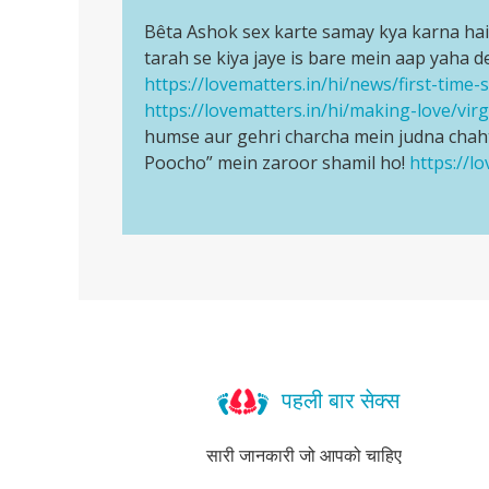
reply
पर्मालिंक
by
to
Bêta Ashok sex karte samay kya karna hai 
Bêta
Auntyji
Sèx
tarah se kiya jaye is bare mein aap yaha de
Ashok
kaisè
https://lovematters.in/hi/news/first-time-s
sex
kare
https://lovematters.in/hi/making-love/virgi
karte
by
humse aur gehri charcha mein judna chaht
samay…
Àshok
Poocho” mein zaroor shamil ho!
https://l
पहली बार सेक्स
सारी जानकारी जो आपको चाहिए