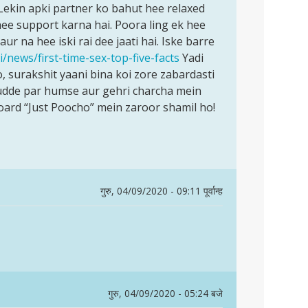
… Lekin apki partner ko bahut hee relaxed
ee support karna hai. Poora ling ek hee
ur na hee iski rai dee jaati hai. Iske barre
i/news/first-time-sex-top-five-facts
Yadi
 surakshit yaani bina koi zore zabardasti
mudde par humse aur gehri charcha mein
oard “Just Poocho” mein zaroor shamil ho!
गुरु, 04/09/2020 - 09:11 पूर्वान्ह
गुरु, 04/09/2020 - 05:24 बजे