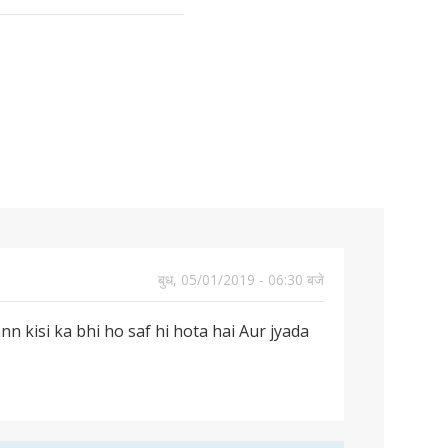
बुध, 05/01/2019 - 06:30 बजे
n kisi ka bhi ho saf hi hota hai Aur jyada