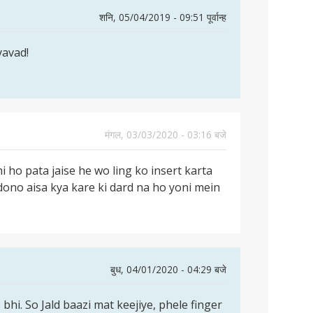
शनि, 05/04/2019 - 09:51 पूर्वान्ह
yavad!
मंगल, 03/03/2020 - 03:16 बजे
ho pata jaise he wo ling ko insert karta
ono aisa kya kare ki dard na ho yoni mein
बुध, 04/01/2020 - 04:29 बजे
 bhi. So Jald baazi mat keejiye, phele finger