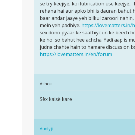
Maam
se try keejiye, koi lubrication use keejye
yoni
mera
rehana hai aur apko bhi is dauran bahut h
bahut
or
baar andar jaaye yeh bilkul zaroori nahin, a
choti
mere
mein yeh padhiye.
https://lovematters.in/h
hoti…
sex…
sex dono pyaar ke saathiyoun ke beech ho,
by
ke ho, so bahut hee achcha. Yadi aap is 
Divyanshi
judna chahte hain to hamare discussion b
https://lovematters.in/en/forum
In
Àshok
reply
पर्मालिंक
to
Sèx kaisè kare
Sèx
Bete
kaisè
yoni
kare
bahut
choti
In
Auntyji
hoti…