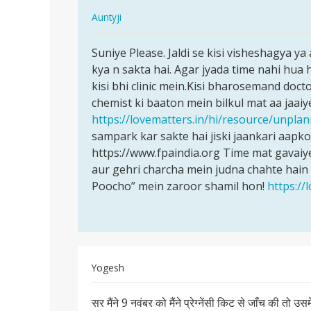
In
Auntyji
reply
पर्मालिंक
to
Suniye Please. Jaldi se kisi visheshagya ya
Suniye
meri
kya n sakta hai. Agar jyada time nahi hua
Please.
ek
kisi bhi clinic mein.Kisi bharosemand docto
Jaldi
gf
chemist ki baaton mein bilkul mat aa jaa
se
h
https://lovematters.in/hi/resource/unpl
kisi…
jo
sampark kar sakte hai jiski jaankari aapko 
ki
https://www.fpaindia.org Time mat gavaiye
pregnent…
aur gehri charcha mein judna chahte hain
by
Poocho” mein zaroor shamil hon!
https://
suraj
Yogesh
पर्मालिंक
सर मैंने 9 नवंबर को मैंने प्रेग्नेंसी किट से जाँच की तो उ
सर