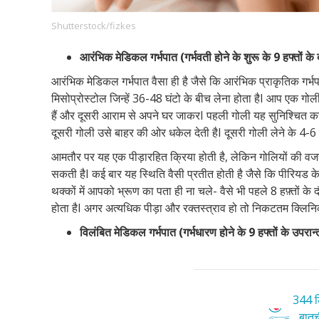
Shutterstock/fizkes
आरंभिक मेडिकल गर्भपात (गर्भवती होने के शुरू के 9 हफ्तों के
Footer
हमारे सिद्धांत
Just Poocho
संपर्क करें
आरंभिक मेडिकल गर्भपात वैसा ही है जैसे कि आरंभिक प्राकृतिक गर्भ
Company
मिसोप्रोस्टोल जिन्हें 36-48 घंटो के बीच लेना होता हैI आप एक गो
हैं और दूसरी आराम से अपने घर जाकरI पहली गोली यह सुनिश्चित कर देत
दूसरी गोली उसे बाहर की ओर धकेल देती हैI दूसरी गोली लेने के 4-6
आमतौर पर यह एक पीड़ारहित क्रिया होती है, लेकिन गोलियों की वजह 
सकती हैI कई बार यह स्थिति वैसी प्रतीत होती है जैसे कि पीरियड क
थक्कों में आपको भ्रूण का पता ही ना चले- वैसे भी पहले 8 हफ़्तों के 
होता हैI अगर अत्यधिक पीड़ा और रक्तस्त्राव हो तो निकटतम क्लिनिक य
विलंबित
मेडिकल
गर्भपात
(
गर्भधारण
होने
के
9
हफ्तों
के
उपरान्
344 टि
बातची