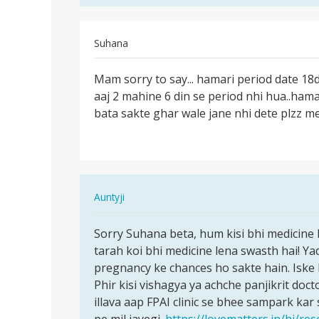
by
Shilpa
Suhana
पर्मालिंक
Mam sorry to say... hamari period date 18
Mam
aaj 2 mahine 6 din se period nhi hua..ham
sorry
bata sakte ghar wale jane nhi dete plzz m
to
say...
hamari…
In
Auntyji
reply
पर्मालिंक
to
Sorry Suhana beta, hum kisi bhi medicine 
Sorry
Mam
tarah koi bhi medicine lena swasth hai! Ya
Suhana
sorry
pregnancy ke chances ho sakte hain. Iske 
beta,
to
Phir kisi vishagya ya achche panjikrit doct
hum
say...
illava aap FPAI clinic se bhee sampark kar 
kisi…
hamari…
pe mil jayegi.
https://lovematters.in/hi/r