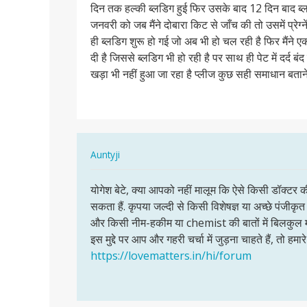
दिन तक हल्की ब्लडिग हुई फिर उसके बाद 12 दिन बाद ब्
मैंने
जनवरी को जब मैंने दोबारा किट से जाँच की तो उसमें प्रेग्
9
ही ब्लडिग शुरू हो गई जो अब भी हो चल रही है फिर मैंने
नवंबर
दी है जिससे ब्लडिग भी हो रही है पर साथ ही पेट में दर्द बं
को
खड़ा भी नहीं हुआ जा रहा है प्लीज कुछ सही समाधान बताने
मैंने…
In
Auntyji
reply
पर्मालिंक
to
योगेश बेटे, क्या आपको नहीं मालूम कि ऐसे किसी डॉक्ट
योगेश
सर
सकता हैं. कृपया जल्दी से किसी विशेषज्ञ या अच्छे पंजीकृ
बेटे,
मैंने
और किसी नीम-हकीम या chemist की बातों में बिलक
क्या
9
इस मुद्दे पर आप और गहरी चर्चा में जुड़ना चाहते हैं, तो हमार
आपको
नवंबर
https://lovematters.in/hi/forum
नहीं…
को
मैंने…
by