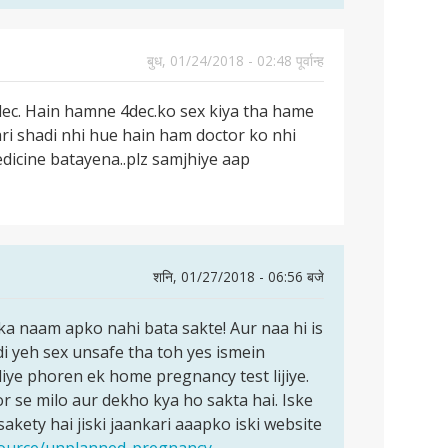
बुध, 01/24/2018 - 02:48 पूर्वान्ह
dec. Hain hamne 4dec.ko sex kiya tha hame
ari shadi nhi hue hain ham doctor ko nhi
edicine batayena..plz samjhiye aap
शनि, 01/27/2018 - 06:56 बजे
ka naam apko nahi bata sakte! Aur naa hi is
di yeh sex unsafe tha toh yes ismein
liye phoren ek home pregnancy test lijiye.
or se milo aur dekho kya ho sakta hai. Iske
sakety hai jiski jaankari aaapko iski website
esource/unplanned-pregnancy