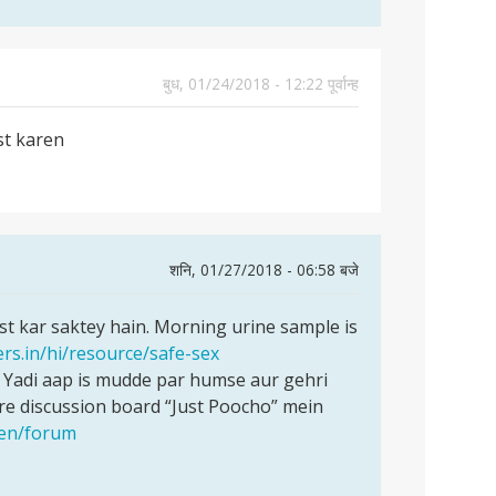
बुध, 01/24/2018 - 12:22 पूर्वान्ह
st karen
शनि, 01/27/2018 - 06:58 बजे
t kar saktey hain. Morning urine sample is
ers.in/hi/resource/safe-sex
Yadi aap is mudde par humse aur gehri
e discussion board “Just Poocho” mein
/en/forum