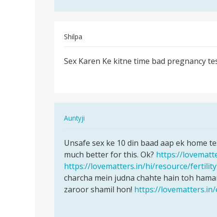
by
abhi
Shilpa
पर्मालिंक
Sex Karen Ke kitne time bad pregnancy te
Sex
Karen
Ke
kitne
time
In
Auntyji
bad…
reply
पर्मालिंक
to
Unsafe sex ke 10 din baad aap ek home tes
Unsafe
Sex
much better for this. Ok?
https://lovematt
sex
Karen
https://lovematters.in/hi/resource/fertility
ke
Ke
charcha mein judna chahte hain toh hamar
10
kitne
zaroor shamil hon!
https://lovematters.in
din
time
baad…
bad…