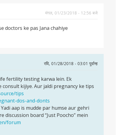
मंगल, 01/23/2018 - 12:56 बजे
se doctors ke pas Jana chahiye
रवि, 01/28/2018 - 03:01 पूर्वान्ह
e fertility testing karwa lein. Ek
consult kijiye. Aur jaldi pregnancy ke tips
source/tips
regnant-dos-and-donts
Yadi aap is mudde par humse aur gehri
e discussion board “Just Poocho” mein
/en/forum