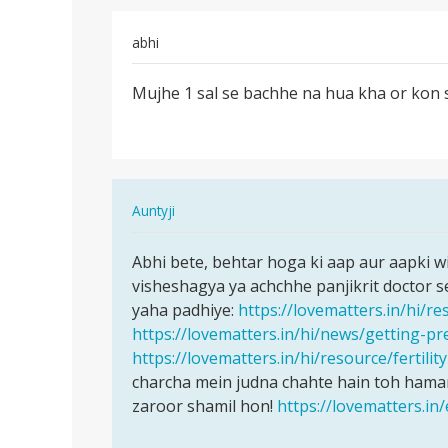
Yogesh
abhi
पर्मालिंक
Mujhe 1 sal se bachhe na hua kha or kon 
Mujhe
1
sal
se
bachhe
In
Auntyji
na
reply
hua…
पर्मालिंक
to
Abhi bete, behtar hoga ki aap aur aapki wif
Abhi
Mujhe
visheshagya ya achchhe panjikrit doctor se 
bete,
1
yaha padhiye:
https://lovematters.in/hi/re
behtar
sal
https://lovematters.in/hi/news/getting-p
hoga
se
https://lovematters.in/hi/resource/fertility
ki…
bachhe
charcha mein judna chahte hain toh hamar
na
zaroor shamil hon!
https://lovematters.in
hua…