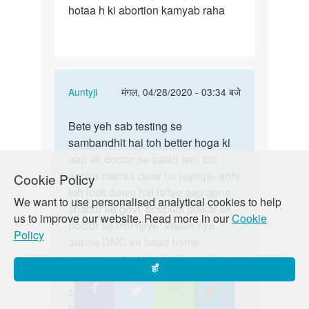
hotaa h ki abortion kamyab raha
k
bd
b.hcg
test
or…
In
Auntyji
मंगल, 04/28/2020 - 03:34 बजे
reply
पर्मालिंक
to
Bete yeh sab testing se
Bete
Kya
sambandhit hai toh better hoga ki
yeh
DNC
aap ek doctor se salah len, toh
sab
k
aapka mamla clear ho jayega- abhi
Cookie Policy
testing
bd
toh lock down hai isliye aap apne
se…
We want to use personalised analytical cookies to help
b.hcg
shahar ke govt. hospital jaakar ek
us to improve our website. Read more in our
Cookie
test
doctor se mill lijiye. Waise kya
Policy
or…
aapne DNC ke baad home
by
pregnancy test liya hai?- wo bhi
हाँ
Mehar
aapko achchha margdarshan kar
sakta hai. Yadi aap is mudde par
humse aur gehri charcha mein