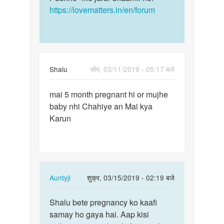
https://lovematters.in/en/forum
Shalu
सोम, 03/11/2019 - 05:17 बजे
पर्मालिंक
mai 5 month pregnant hi or mujhe
mai
baby nhi Chahiye an Mai kya
5
Karun
month
pregnant
hi
or…
In
Auntyji
शुक्र, 03/15/2019 - 02:19 बजे
reply
पर्मालिंक
to
Shalu bete pregnancy ko kaafi
Shalu
mai
samay ho gaya hai. Aap kisi
bete