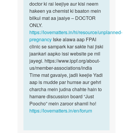
ko…
doctor ki rai leejiye aur kisi neem
by
hakeen ya chemist ki baaton mein
Sonu
bilkul mat aa jaaiye – DOCTOR
ONLY.
https://lovematters.in/hi/resource/unplanned-
pregnancy
Iske alawa aap FPAI
clinic se sampark kar sakte hai jiski
jaankari aapko issi website pe mil
jayegi. https://www.ippf.org/about-
us/member-associations/india
Time mat gavaiye, jadli keejie Yadi
aap is mudde par humse aur gehri
charcha mein judna chahte hain to
hamare discussion board “Just
Poocho” mein zaroor shamil ho!
https://lovematters.in/en/forum