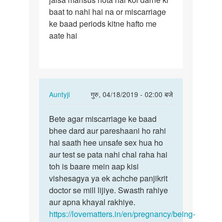
baat to nahi hai na or miscarriage
ke baad periods kitne hafto me
aate hai
In
Auntyji
गुरु, 04/18/2019 - 02:00 बजे
reply
पर्मालिंक
to
Bete agar miscarriage ke baad
Bete
Mam
bhee dard aur pareshaani ho rahi
agar
mera
hai saath hee unsafe sex hua ho
miscarriage
last
aur test se pata nahi chal raha hai
ke…
month
toh is baare mein aap kisi
me…
vishesagya ya ek achche panjikrit
by
doctor se mill lijiye. Swasth rahiye
Harshu
aur apna khayal rakhiye.
https://lovematters.in/en/pregnancy/being-