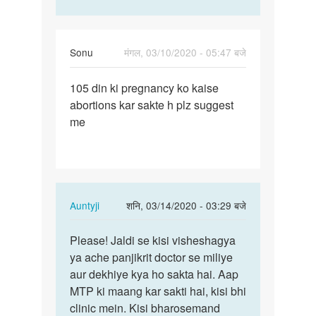
34years
Sonu
मंगल, 03/10/2020 - 05:47 बजे
पर्मालिंक
105 din ki pregnancy ko kaise
105
abortions kar sakte h plz suggest
din
me
ki
pregnancy
ko…
In
Auntyji
शनि, 03/14/2020 - 03:29 बजे
reply
पर्मालिंक
to
Please! Jaldi se kisi visheshagya
Please!
105
ya ache panjikrit doctor se miliye
Jaldi
din
aur dekhiye kya ho sakta hai. Aap
se
ki
MTP ki maang kar sakti hai, kisi bhi
kisi…
pregnancy
clinic mein. Kisi bharosemand