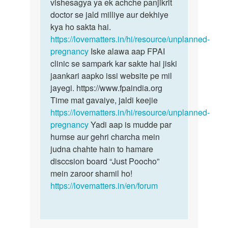
5
vishesagya ya ek achche panjikrit
pregnancy
month
doctor se jald milliye aur dekhiye
ko…
pregnant
kya ho sakta hai.
hi
https://lovematters.in/hi/resource/unplanned-
or…
pregnancy
Iske alawa aap FPAI
by
clinic se sampark kar sakte hai jiski
Shalu
jaankari aapko issi website pe mil
jayegi. https://www.fpaindia.org
Time mat gavaiye, jaldi keejie
https://lovematters.in/hi/resource/unplanned-
pregnancy
Yadi aap is mudde par
humse aur gehri charcha mein
judna chahte hain to hamare
disccsion board “Just Poocho”
mein zaroor shamil ho!
https://lovematters.in/en/forum