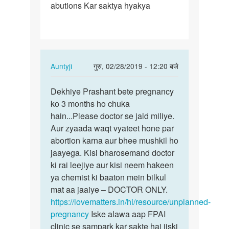
abutions Kar saktya hyakya
month
hogya
pried
nahi
ya…
In
Auntyji
गुरु, 02/28/2019 - 12:20 बजे
reply
पर्मालिंक
to
Dekhiye Prashant bete pregnancy
Dekhiye
3
ko 3 months ho chuka
Prashant
month
hain...Please doctor se jald miliye.
bete…
hogya
Aur zyaada waqt vyateet hone par
pried
abortion karna aur bhee mushkil ho
nahi
jaayega. Kisi bharosemand doctor
ya…
ki rai leejiye aur kisi neem hakeen
by
ya chemist ki baaton mein bilkul
Prashant
mat aa jaaiye – DOCTOR ONLY.
https://lovematters.in/hi/resource/unplanned-
pregnancy
Iske alawa aap FPAI
clinic se sampark kar sakte hai jiski