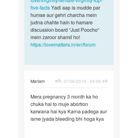
love/virginity/female-virginity-top-
five-facts
Yadi aap is mudde par
humse aur gehri charcha mein
judna chahte hain to hamare
discussion board “Just Poocho”
mein zaroor shamil ho!
https://lovematters.in/en/forum
Mariam
शनि, 07/06/2019 - 04:06 बजे
पर्मालिंक
Mera pregnancy 3 month ka ho
Mera
chuka hai to muje abortion
pregnancy
karwana hai kya Karna padega aur
3
isme jyada bleeding bhi hoga kya
month
ka
ho…