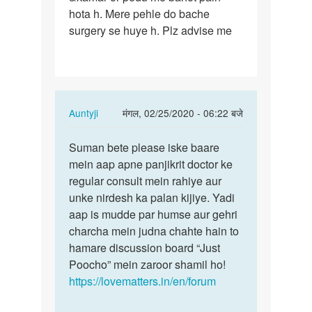
hota h. Mere pehle do bache
surgery se huye h. Plz advise me
In
Auntyji
मंगल, 02/25/2020 - 06:22 बजे
reply
पर्मालिंक
to
Suman bete please iske baare
Suman
Sir
mein aap apne panjikrit doctor ke
bete
mera
regular consult mein rahiye aur
please
d&c
unke nirdesh ka palan kijiye. Yadi
iske
hua
aap is mudde par humse aur gehri
baare…
tha
charcha mein judna chahte hain to
uske…
hamare discussion board “Just
by
Poocho” mein zaroor shamil ho!
Suman
https://lovematters.in/en/forum
age