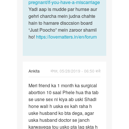
pregnant/if-you-have-a-miscarriage
Yadi aap is mudde par humse aur
gehri charcha mein judna chahte
hain to hamare disccsion board
“Just Poocho” mein zaroor shamil
ho!
https://lovematters.in/en/forum
Ankita
मंगल, 05/28/2019 - 06:50 बजे
पर्मालिंक
Meri friend ka 1 month ka surgical
Meri
abortion 10 saal Phele hua tha tab
friend
se usne sex ni kiya ab uski Shadi
ka
hone wali h uska ex kah raha h
1
uske husband ko bta dega, agar
month
uska husband doctor se janch
ka…
karwayega tou usko pta lag skta h