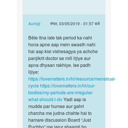
hogya
gaye
pried
mujhe
nahi
peried…
ya…
In
Auntyji
मंगल, 03/05/2019 - 01:57 बजे
by
reply
पर्मालिंक
Prashant
to
Bête itna late tak period ka nahi
Bête
3
hona apne aap mein swasth nahi
itna
manth
hai aap kisi vishesagya ya achche
late
ho
panjikrit doctor se mill lijiye aur
tak
gaye
apna dhyaan rakhiye. Ise padh
period
mujhe
lijiye:
ka…
peried…
https://lovematters.in/hi/resource/menstrual-
by
cycle
https://lovematters.in/hi/our-
Manisha
bodies/my-periods-are-irregular-
baghel
what-should-i-do
Yadi aap is
mudde par humse aur gahri
charcha me judna chahte hai to
hamare discussion Board “Just
Puchho” me jarur shaamil ho.