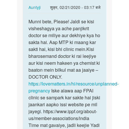
In
Auntyji
शुक्र, 02/21/2020 - 03:17 बजे
reply
पर्मालिंक
to
Munni bete, Please! Jaldi se kisi
Munni
Mam
visheshagya ya ache panjikrit
bete,
mera
doctor se miliye aur dekhiye kya ho
Please!
Prgency
sakta hai. Aap MTP ki maang kar
Jaldi
45/
sakti hai, kisi bhi clinic mein.Kisi
se…
days
bharosemand doctor ki rai leejiye
ho…
aur kisi neem hakeen ya chemist ki
by
baaton mein bilkul mat aa jaaiye –
Munni
DOCTOR ONLY.
https://lovematters.in/hi/resource/unplanned-
pregnancy
Iske alawa aap FPAI
clinic se sampark kar sakte hai jiski
jaankari aapko issi website pe mil
jayegi. https://www.ippf.org/about-
us/member-associations/india
Time mat gavaiye, jadli keejie Yadi