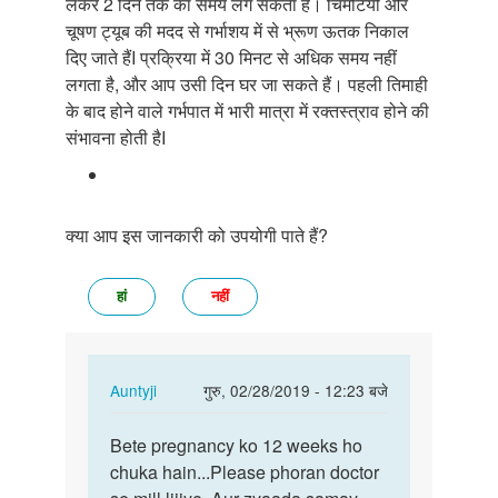
लेकर
2
दिन तक का समय लग सकता है। चिमटियों और
चूषण ट्यूब की मदद से गर्भाशय में से भ्रूण ऊतक निकाल
दिए जाते हैं
I
प्रक्रिया में
30
मिनट से अधिक समय नहीं
लगता है
,
और आप उसी दिन घर जा सकते हैं। पहली तिमाही
के बाद होने वाले गर्भपात में भारी मात्रा में रक्तस्त्राव होने की
संभावना होती हैI
क्या आप इस जानकारी को उपयोगी पाते हैं?
हां
नहीं
In
Auntyji
गुरु, 02/28/2019 - 12:23 बजे
reply
पर्मालिंक
to
Bete pregnancy ko 12 weeks ho
Bete
PEhli
chuka hain...Please phoran doctor
pregnancy
delivery
ko