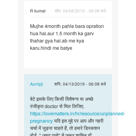
R kumai
सोम, 04/08/2019 - 09:08 बजे
पर्मालिंक
Mujhe 4month pahle bara opration
Mujhe
hua hai.aur 1.5 month ka garv
4month
thahar gya hai.ab me kya
pahle
karu.hindi me batye
bara…
In
Auntyji
शनि, 04/13/2019 - 06:08 बजे
reply
पर्मालिंक
to
बेटे इसके लिए किसी विशेषग्य या अच्छे
बेटे
Mujhe
पंजीकृत doctor से मिल लिजिए.
इसके
4month
https://lovematters.in/hi/resource/unplanned-
लिए
pahle
pregnancy
यदि इस मुद्दे पर आप और गहरी
किसी
bara…
चर्चा में जुड़ना चाहते हैं, तो हमारे डिस्कशन
विशेषग्य…
by
बोर्ड, " जस्ट पूछो" में ज़रूर शामिल हों.