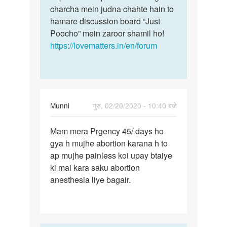
charcha mein judna chahte hain to
hamare discussion board “Just
Poocho” mein zaroor shamil ho!
https://lovematters.in/en/forum
Munni
गुरु, 02/20/2020 - 10:40 बजे
पर्मालिंक
Mam mera Prgency 45/ days ho
Mam
gya h mujhe abortion karana h to
mera
ap mujhe painless koi upay btaiye
Prgency
ki mai kara saku abortion
45/
anesthesia liye bagair.
days
ho…