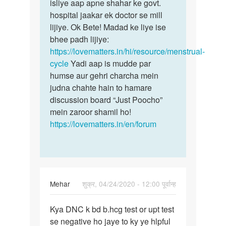
Ritu
isliye aap apne shahar ke govt.
hospital jaakar ek doctor se mill
lijiye. Ok Bete! Madad ke liye ise
bhee padh lijiye:
https://lovematters.in/hi/resource/menstrual-
cycle
Yadi aap is mudde par
humse aur gehri charcha mein
judna chahte hain to hamare
discussion board “Just Poocho”
mein zaroor shamil ho!
https://lovematters.in/en/forum
Mehar
शुक्र, 04/24/2020 - 12:00 पूर्वान्ह
पर्मालिंक
Kya DNC k bd b.hcg test or upt test
Kya
se negative ho jaye to ky ye hlpful
DNC