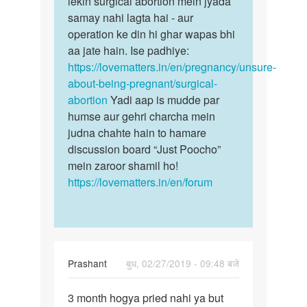
lekin surgical abortion mein jyada
Sachin
samay nahi lagta hai - aur
operation ke din hi ghar wapas bhi
aa jate hain. Ise padhiye:
https://lovematters.in/en/pregnancy/unsure-
about-being-pregnant/surgical-
abortion
Yadi aap is mudde par
humse aur gehri charcha mein
judna chahte hain to hamare
discussion board “Just Poocho”
mein zaroor shamil ho!
https://lovematters.in/en/forum
Prashant
बुध, 02/27/2019 - 09:48 बजे
पर्मालिंक
3 month hogya pried nahi ya but
3