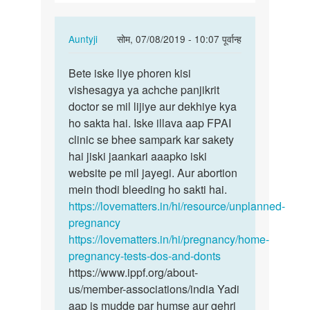
In
Auntyji
सोम, 07/08/2019 - 10:07 पूर्वान्ह
reply
पर्मालिंक
to
Bete iske liye phoren kisi
Bete
Mera
vishesagya ya achche panjikrit
iske
pregnancy
doctor se mil lijiye aur dekhiye kya
liye
3
ho sakta hai. Iske illava aap FPAI
phoren
month
clinic se bhee sampark kar sakety
kisi…
ka
hai jiski jaankari aaapko iski
ho…
website pe mil jayegi. Aur abortion
by
mein thodi bleeding ho sakti hai.
Mariam
https://lovematters.in/hi/resource/unplanned-
pregnancy
https://lovematters.in/hi/pregnancy/home-
pregnancy-tests-dos-and-donts
https://www.ippf.org/about-
us/member-associations/india Yadi
aap is mudde par humse aur gehri