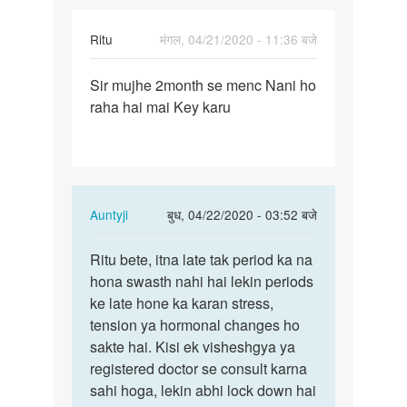
Ritu
मंगल, 04/21/2020 - 11:36 बजे
पर्मालिंक
Sir mujhe 2month se menc Nani ho
Sir
raha hai mai Key karu
mujhe
2month
se
menc…
In
Auntyji
बुध, 04/22/2020 - 03:52 बजे
reply
पर्मालिंक
to
Ritu bete, itna late tak period ka na
Ritu
Sir
hona swasth nahi hai lekin periods
bete,
mujhe
ke late hone ka karan stress,
itna
2month
tension ya hormonal changes ho
late
se
sakte hai. Kisi ek visheshgya ya
tak…
menc…
registered doctor se consult karna
by
sahi hoga, lekin abhi lock down hai