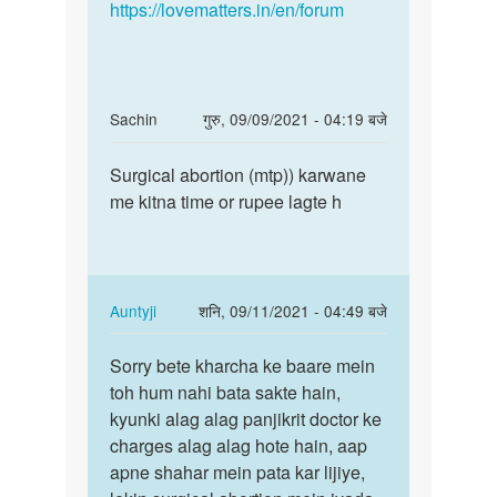
https://lovematters.in/en/forum
In
Sachin
गुरु, 09/09/2021 - 04:19 बजे
reply
पर्मालिंक
to
Surgical abortion (mtp)) karwane
Surgical
PEhli
me kitna time or rupee lagte h
abortion
delivery
(mtp))
cesarean
…
se…
by
In
Auntyji
शनि, 09/11/2021 - 04:49 बजे
अज्ञात
reply
पर्मालिंक
to
Sorry bete kharcha ke baare mein
Sorry
Surgical
toh hum nahi bata sakte hain,
bete
abortion
kyunki alag alag panjikrit doctor ke
kharcha
(mtp))
charges alag alag hote hain, aap
ke
…
apne shahar mein pata kar lijiye,
baare…
by