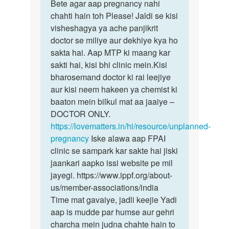
to
Bete agar aap pregnancy nahi
Bete
MERI
chahti hain toh Please! Jaldi se kisi
agar
pregnancy
visheshagya ya ache panjikrit
aap
karib
doctor se miliye aur dekhiye kya ho
pregnancy
15
sakta hai. Aap MTP ki maang kar
nahi…
week…
sakti hai, kisi bhi clinic mein.Kisi
by
bharosemand doctor ki rai leejiye
Mandeep
aur kisi neem hakeen ya chemist ki
sharma
baaton mein bilkul mat aa jaaiye –
DOCTOR ONLY.
https://lovematters.in/hi/resource/unplanned-
pregnancy
Iske alawa aap FPAI
clinic se sampark kar sakte hai jiski
jaankari aapko issi website pe mil
jayegi. https://www.ippf.org/about-
us/member-associations/india
Time mat gavaiye, jadli keejie Yadi
aap is mudde par humse aur gehri
charcha mein judna chahte hain to