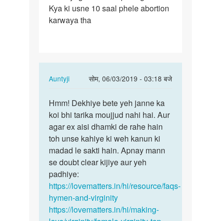
Kya ki usne 10 saal phele abortion
karwaya tha
In
Auntyji
सोम, 06/03/2019 - 03:18 बजे
reply
पर्मालिंक
to
Hmm! Dekhiye bete yeh janne ka
Hmm!
Meri
koi bhi tarika moujjud nahi hai. Aur
Dekhiye
friend
agar ex aisi dhamki de rahe hain
bete
ka
toh unse kahiye ki weh kanun ki
yeh
1
madad le sakti hain. Apnay mann
janne…
month
se doubt clear kijiye aur yeh
ka…
padhiye:
by
https://lovematters.in/hi/resource/faqs-
Ankita
hymen-and-virginity
https://lovematters.in/hi/making-