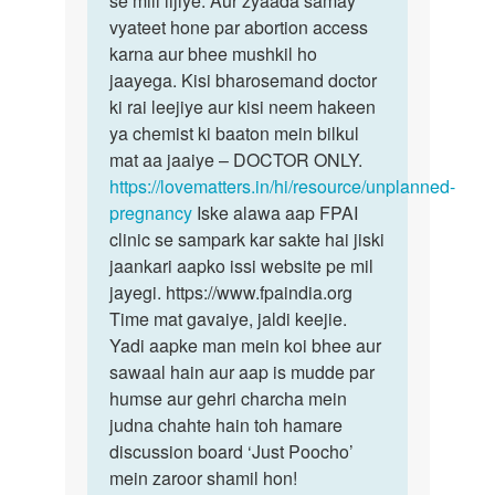
se mill lijiye. Aur zyaada samay
cesarean
vyateet hone par abortion access
12
se…
karna aur bhee mushkil ho
weeks…
by
jaayega. Kisi bharosemand doctor
अज्ञात
ki rai leejiye aur kisi neem hakeen
ya chemist ki baaton mein bilkul
mat aa jaaiye – DOCTOR ONLY.
https://lovematters.in/hi/resource/unplanned-
pregnancy
Iske alawa aap FPAI
clinic se sampark kar sakte hai jiski
jaankari aapko issi website pe mil
jayegi. https://www.fpaindia.org
Time mat gavaiye, jaldi keejie.
Yadi aapke man mein koi bhee aur
sawaal hain aur aap is mudde par
humse aur gehri charcha mein
judna chahte hain toh hamare
discussion board ‘Just Poocho’
mein zaroor shamil hon!