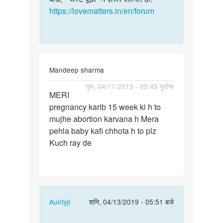
R
https://lovematters.in/en/forum
kumai
Mandeep sharma
पर्मालिंक
गुरु, 04/11/2019 - 05:45 पूर्वान्ह
MERI
MERI
pregnancy karib 15 week ki h to
pregnancy
mujhe abortion karvana h Mera
karib
pehla baby kafi chhota h to plz
15
Kuch ray de
week…
In
Auntyji
शनि, 04/13/2019 - 05:51 बजे
reply
पर्मालिंक