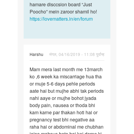
hamare disccsion board “Just
Poocho” mein zaroor shamil ho!
https://lovematters.in/en/forum
Harshu
मंगल, 04/16/2019 - 11:08 पूर्वान्ह
पर्मालिंक
Mam mera last month me 13march
Mam
ko ,6 week ka miscarriage hua tha
mera
or muje 5-6 days pehle periods
last
aate hai but mujhe abhi tak periods
month
nahi aaye or mujhe bohot jyada
me…
body pain, nausea or thoda bhi
kam karne par thakan hoti hai or
pregnancy test bhi negative aa
raha hai or abdominal me chubhan
jaisa mahsus hota hai koi darne ki