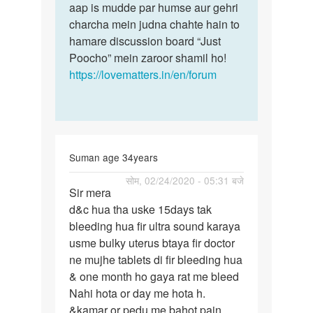
aap is mudde par humse aur gehri
charcha mein judna chahte hain to
hamare discussion board “Just
Poocho” mein zaroor shamil ho!
https://lovematters.in/en/forum
Suman age 34years
पर्मालिंक
सोम, 02/24/2020 - 05:31 बजे
Sir mera
Sir
d&c hua tha uske 15days tak
mera
bleeding hua fir ultra sound karaya
d&c
usme bulky uterus btaya fir doctor
hua
ne mujhe tablets di fir bleeding hua
tha
& one month ho gaya rat me bleed
uske…
Nahi hota or day me hota h.
&kamar or pedu me bahot pain