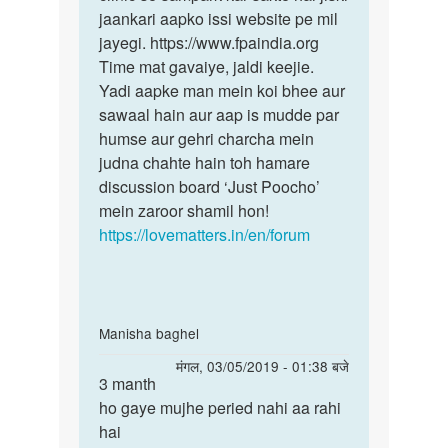
jaankari aapko issi website pe mil
jayegi. https://www.fpaindia.org
Time mat gavaiye, jaldi keejie.
Yadi aapke man mein koi bhee aur
sawaal hain aur aap is mudde par
humse aur gehri charcha mein
judna chahte hain toh hamare
discussion board ‘Just Poocho’
mein zaroor shamil hon!
https://lovematters.in/en/forum
In
Manisha baghel
reply
पर्मालिंक
मंगल, 03/05/2019 - 01:38 बजे
to
3 manth
3
3
ho gaye mujhe peried nahi aa rahi
manth
month
hai
ho