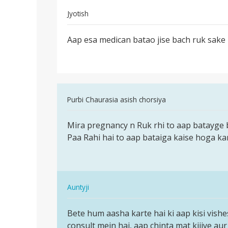
Jyotish
पर्मालिंक
Aap esa medican batao jise bach ruk sake
Aap
esa
medican
batao
jise
In
Purbi Chaurasia asish chorsiya
reply
पर्मालिंक
to
Mira pregnancy n Ruk rhi to aap batayge 
Mira
Aap
Paa Rahi hai to aap bataiga kaise hoga ka
pregnancy
esa
n
medican
Ruk
batao
rhi
jise
In
to…
Auntyji
by
reply
पर्मालिंक
Jyotish
to
Bete hum aasha karte hai ki aap kisi vishe
Bete
Mira
consult mein hai, aap chinta mat kijiye aur 
hum