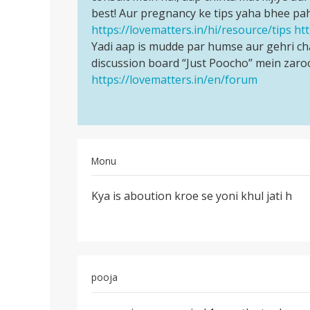
pregnancy
best! Aur pregnancy ke tips yaha bhee pah
aasha
n
https://lovematters.in/hi/resource/tips
ht
karte
Ruk
Yadi aap is mudde par humse aur gehri c
hai
rhi
discussion board “Just Poocho” mein zaro
ki…
to…
https://lovematters.in/en/forum
by
Purbi
Chaurasia
asish
chorsiya
Monu
पर्मालिंक
Kya is aboution kroe se yoni khul jati h
Kya
is
aboution
kroe
se
pooja
yoni
पर्मालिंक