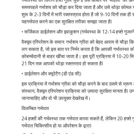
गर्भावस्था को कितने हफ्ते गुज़र चुके हैं उस आधार पर महिला को ऊपर
समयपहले गर्भाशय को चौड़ा कर दिया जाता है और उसे थोड़ा कोमल भ
शुरू के
2-3
दिनों में भारी रक्तस्त्राव होता है जो
9-10
दिनों तक ही 
यहगर्भपात करने का एक सुरक्षित तरीका समझा जाता है
I
•
सर्जिकल डाईलेशन और इवाकुशन (गर्भवस्था के
12-14
हफ्ते गुजरन
वैक्यूम एस्पिरेशन के समान: गर्भाशय ग्रीवा को बेहद आराम से चौड़ा 
लग सकता है
,
जो इस बात पर निर्भर करता है कि आपकी गर्भावस्था को
कोबच्चेदानी से बाहर खींचा जाता है। इस पूरी प्रक्रिया में
10-20
मि
21
दिन तक आपको थोड़ा रक्तस्ताव हो सकता है
I
•
डाईलेशन और क्यूरेटैग (डी एंड सी):
इस प्रक्रिया में गर्भाशय ग्रीवा को चौड़ा करने के बाद उसमे से भ्र
संस्थान
,
वैक्यूम एस्पिरेशन प्रक्रिया को ज़यादा सुरक्षित मानता है
I
उन
जानाचाहिए और वो भी उपयुक्त देखरेख में।
विलम्बित गर्भपात
24
हफ़्तों की गर्भवस्था तक गर्भपात करवा सकते हैं
,
लेकिन
20
हफ्ते 
गर्भपात चिकित्सीय हो या ऑपरेशन के द्वारा
I