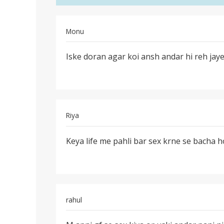
for
the…
by
Monu
K
पर्मालिंक
p
Iske doran agar koi ansh andar hi reh jaye
Iske
jaiswal
doran
agar
koi
ansh
Riya
पर्मालिंक
Keya life me pahli bar sex krne se bacha 
Keya
life
me
pahli
bar
rahul
sex
पर्मालिंक