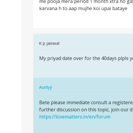
me pooja mera period 1 month xtra ho ga
me
karvana h to aap mujhe koi upai bataye
pooja
mera
period
1
month
In
K p jaiswal
reply
पर्मालिंक
to
My priyad date over for the 40days plpls
My
me
priyad
pooja
date
mera
over
period
In
for
Auntyji
1
reply
the…
पर्मालिंक
month
to
Bete please immediate consult a registered 
Bete
by
My
further discussion on this topic, join our 
please
pooja
priyad
https://lovematters.in/en/forum
immediate…
date
over