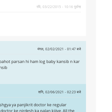
रवि, 03/22/2015 - 10:16 पूर्वान्ह
मंगल, 02/02/2021 - 01:47 बजे
bahot parsan hi ham log baby kansib n kar
nsib
शनि, 02/06/2021 - 02:23 बजे
shgya ya panjikrit doctor ke regular
doctor ke nirdesh ka palan kijiye. All the