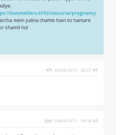
diye:
tps://lovematters.in/hi/resource/pregnancy
harcha mein judna chahte hain to hamare
or shamil ho!
शनि, 03/28/2015 - 08:27 बजे
शुक्र, 04/03/2015 - 09:39 बजे