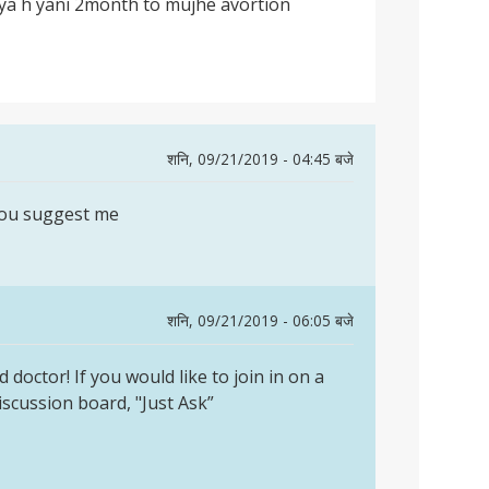
ya h yani 2month to mujhe avortion
शनि, 09/21/2019 - 04:45 बजे
 you suggest me
शनि, 09/21/2019 - 06:05 बजे
doctor! If you would like to join in on a
discussion board, "Just Ask”