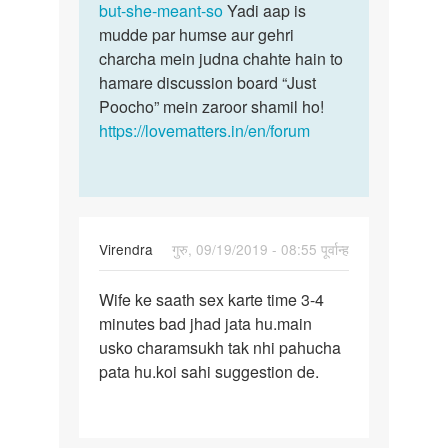
but-she-meant-so
Yadi aap is
mudde par humse aur gehri
charcha mein judna chahte hain to
hamare discussion board “Just
Poocho” mein zaroor shamil ho!
https://lovematters.in/en/forum
Virendra
गुरु, 09/19/2019 - 08:55 पूर्वान्ह
पर्मालिंक
Wife ke saath sex karte time 3-4
Wife
minutes bad jhad jata hu.main
ke
usko charamsukh tak nhi pahucha
saath
pata hu.koi sahi suggestion de.
sex
karte
time…