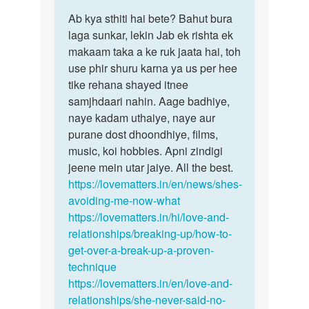
पर्मालिंक
to
Ab kya sthiti hai bete? Bahut bura
Ab
Hallo..
laga sunkar, lekin Jab ek rishta ek
kya
dear
makaam taka a ke ruk jaata hai, toh
sthiti
frnd.
use phir shuru karna ya us per hee
hai
Meri
tike rehana shayed itnee
bete?…
gf…
samjhdaari nahin. Aage badhiye,
by
naye kadam uthaiye, naye aur
Yuraj
purane dost dhoondhiye, films,
music, koi hobbies. Apni zindigi
jeene mein utar jaiye. All the best.
https://lovematters.in/en/news/shes-
avoiding-me-now-what
https://lovematters.in/hi/love-and-
relationships/breaking-up/how-to-
get-over-a-break-up-a-proven-
technique
https://lovematters.in/en/love-and-
relationships/she-never-said-no-