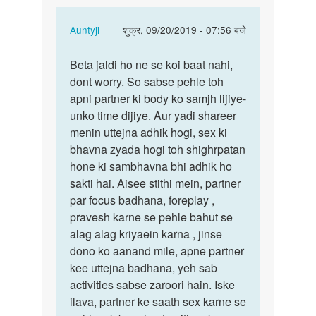
In
Auntyji
शुक्र, 09/20/2019 - 07:56 बजे
reply
पर्मालिंक
to
Beta jaldi ho ne se koi baat nahi,
Beta
Wife
dont worry. So sabse pehle toh
jaldi
ke
apni partner ki body ko samjh lijiye-
ho
saath
unko time dijiye. Aur yadi shareer
ne
sex
menin uttejna adhik hogi, sex ki
se
karte
bhavna zyada hogi toh shighrpatan
koi
time…
hone ki sambhavna bhi adhik ho
baat…
by
sakti hai. Aisee stithi mein, partner
Virendra
par focus badhana, foreplay ,
pravesh karne se pehle bahut se
alag alag kriyaein karna , jinse
dono ko aanand mile, apne partner
kee uttejna badhana, yeh sab
activities sabse zaroori hain. Iske
ilava, partner ke saath sex karne se