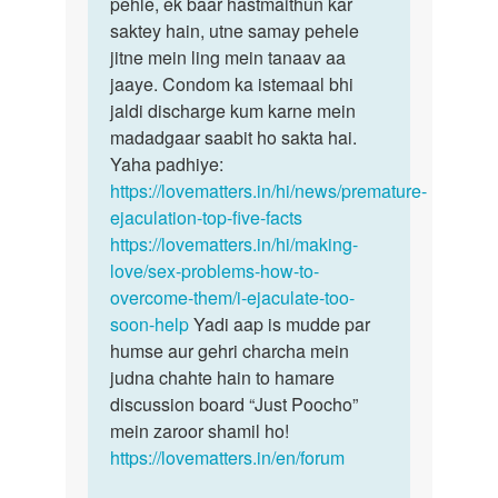
pehle, ek baar hastmaithun kar
saktey hain, utne samay pehele
jitne mein ling mein tanaav aa
jaaye. Condom ka istemaal bhi
jaldi discharge kum karne mein
madadgaar saabit ho sakta hai.
Yaha padhiye:
https://lovematters.in/hi/news/premature-
ejaculation-top-five-facts
https://lovematters.in/hi/making-
love/sex-problems-how-to-
overcome-them/i-ejaculate-too-
soon-help
Yadi aap is mudde par
humse aur gehri charcha mein
judna chahte hain to hamare
discussion board “Just Poocho”
mein zaroor shamil ho!
https://lovematters.in/en/forum