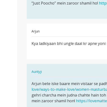
“Just Poocho” mein zaroor shamil ho!
http
Arjun
पर्मालिंक
Kya ladkiyaan bhi ungle daal kr apne yoni
Kya
ladkiyaan
bhi
ungle
daal…
In
Auntyji
reply
पर्मालिंक
to
Arjun bete iske baare mein vistaar se padh 
Arjun
Kya
love/ways-to-make-love/women-masturba
bete
ladkiyaan
gehri charcha mein judna chahte hain toh
iske
bhi
mein zaroor shamil hon!
https://lovematt
baare
ungle
mein…