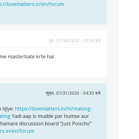
s://lovematters.in/en/forum
गुरु, 07/30/2020 - 03:54 बजे
 me masterbate krte hai
शुक्र, 07/31/2020 - 04:35 बजे
lijiye:
https://lovematters.in/hi/making-
ting
Yadi aap is mudde par humse aur
 hamare discussion board “Just Poocho”
ers.in/en/forum