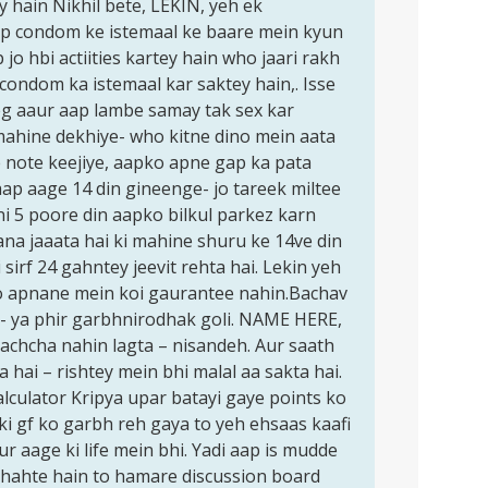
 hain Nikhil bete, LEKIN, yeh ek
 condom ke istemaal ke baare mein kyun
jo hbi actiities kartey hain who jaari rakh
condom ka istemaal kar saktey hain,. Isse
yeg aaur aap lambe samay tak sex kar
mahine dekhiye- who kitne dino mein aata
Isse note keejiye, aapko apne gap ka pata
aap aage 14 din gineenge- jo tareek miltee
ni 5 poore din aapko bilkul parkez karn
na jaaata hai ki mahine shuru ke 14ve din
 sirf 24 gahntey jeevit rehta hai. Lekin yeh
o apnane mein koi gaurantee nahin.Bachav
i- ya phir garbhnirodhak goli. NAME HERE,
 achcha nahin lagta – nisandeh. Aur saath
hai – rishtey mein bhi malal aa sakta hai.
lculator Kripya upar batayi gaye points ko
ki gf ko garbh reh gaya to yeh ehsaas kaafi
ur aage ki life mein bhi. Yadi aap is mudde
chahte hain to hamare discussion board