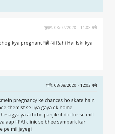
शुक्र, 08/07/2020 - 11:08 बजे
mbhog kya pregnant नहीं आ Rahi Hai Iski kya
शनि, 08/08/2020 - 12:02 बजे
ismein pregnancy ke chances ho skate hain.
 hee chemist se liya gaya ek home
vishesagya ya achche panjikrit doctor se mill
lava aap FPAI clinic se bhee sampark kar
e pe mil jayegi.