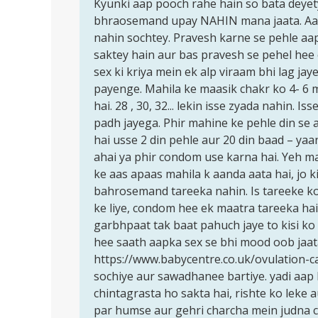
to
Kyunki aap pooch rahe hain so bata deyety
Kyunki
Pregnancy
bhraosemand upay NAHIN mana jaata. Aap
aap
se
nahin sochtey. Pravesh karne se pehle aap 
pooch
bachne
saktey hain aur bas pravesh se pehel hee 
rahe
ke
sex ki kriya mein ek alp viraam bhi lag ja
hain…
liye…
payenge. Mahila ke maasik chakr ko 4- 6 
by
hai. 28 , 30, 32... lekin isse zyada nahin. 
nikhil
padh jayega. Phir mahine ke pehle din se 
hai usse 2 din pehle aur 20 din baad – yaa
ahai ya phir condom use karna hai. Yeh ma
ke aas apaas mahila k aanda aata hai, jo ki
bahrosemand tareeka nahin. Is tareeke k
ke liye, condom hee ek maatra tareeka ha
garbhpaat tak baat pahuch jaye to kisi ko
hee saath aapka sex se bhi mood oob jaata 
https://www.babycentre.co.uk/ovulation-ca
sochiye aur sawadhanee bartiye. yadi aap 
chintagrasta ho sakta hai, rishte ko leke a
par humse aur gehri charcha mein judna 