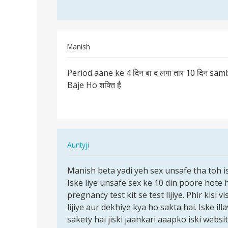
daal…
by
Arjun
Manish
पर्मालिंक
Period aane ke 4 दिन बा द लगा तार 10 दिन sa
Period
Baje Ho शक्ति है
aane
ke
4
दिन
बा
In
Auntyji
द…
reply
पर्मालिंक
to
Manish beta yadi yeh sex unsafe tha toh 
Manish
Period
Iske liye unsafe sex ke 10 din poore hote
beta
aane
pregnancy test kit se test lijiye. Phir kisi 
yadi
ke
lijiye aur dekhiye kya ho sakta hai. Iske il
yeh
4
sakety hai jiski jaankari aaapko iski websit
sex…