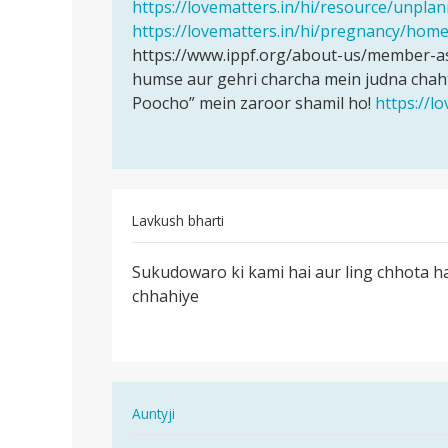
दिन
https://lovematters.in/hi/resource/unpl
बा
https://lovematters.in/hi/pregnancy/hom
द…
https://www.ippf.org/about-us/member-ass
by
humse aur gehri charcha mein judna chaht
Manish
Poocho” mein zaroor shamil ho!
https://l
Lavkush bharti
पर्मालिंक
Sukudowaro ki kami hai aur ling chhota ha
Sukudowaro
chhahiye
ki
kami
hai
aur…
In
Auntyji
reply
पर्मालिंक