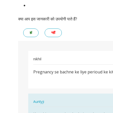
क्या आप इस जानकारी को उपयोगी पाते हैं?
हां
नहीं
nikhil
पर्मालिंक
Pregnancy se bachne ke liye perioud ke ki
Pregnancy
se
bachne
ke
liye…
In
Auntyji
reply
पर्मालिंक