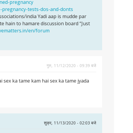
anned-pregnancy
e-pregnancy-tests-dos-and-donts
ociations/india Yadi aap is mudde par
e hain to hamare discussion board “Just
ovematters.in/en/forum
गुरु, 11/12/2020 - 09:39 बजे
i sex ka tame kam hai sex ka tame jyada
शुक्र, 11/13/2020 - 02:03 बजे