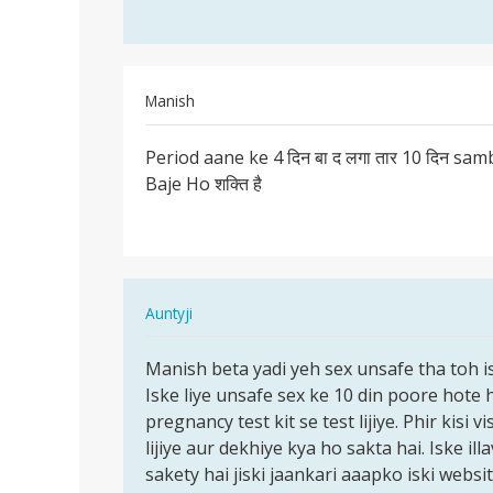
daal…
by
Arjun
Manish
पर्मालिंक
Period aane ke 4 दिन बा द लगा तार 10 दिन sa
Period
Baje Ho शक्ति है
aane
ke
4
दिन
बा
In
Auntyji
द…
reply
पर्मालिंक
to
Manish beta yadi yeh sex unsafe tha toh 
Manish
Period
Iske liye unsafe sex ke 10 din poore hote
beta
aane
pregnancy test kit se test lijiye. Phir kisi 
yadi
ke
lijiye aur dekhiye kya ho sakta hai. Iske il
yeh
4
sakety hai jiski jaankari aaapko iski websit
sex…