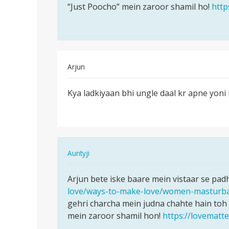
“Just Poocho” mein zaroor shamil ho!
http
Arjun
पर्मालिंक
Kya ladkiyaan bhi ungle daal kr apne yoni
Kya
ladkiyaan
bhi
ungle
daal…
In
Auntyji
reply
पर्मालिंक
to
Arjun bete iske baare mein vistaar se padh 
Arjun
Kya
love/ways-to-make-love/women-masturba
bete
ladkiyaan
gehri charcha mein judna chahte hain toh
iske
bhi
mein zaroor shamil hon!
https://lovematt
baare
ungle
mein…