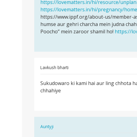
दिन
https://lovematters.in/hi/resource/unpl
बा
https://lovematters.in/hi/pregnancy/hom
द…
https://www.ippf.org/about-us/member-ass
by
humse aur gehri charcha mein judna chaht
Manish
Poocho” mein zaroor shamil ho!
https://l
Lavkush bharti
पर्मालिंक
Sukudowaro ki kami hai aur ling chhota ha
Sukudowaro
chhahiye
ki
kami
hai
aur…
In
Auntyji
reply
पर्मालिंक