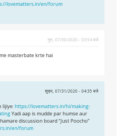
s://lovematters.in/en/forum
गुरु, 07/30/2020 - 03:54 बजे
 me masterbate krte hai
शुक्र, 07/31/2020 - 04:35 बजे
lijiye:
https://lovematters.in/hi/making-
ting
Yadi aap is mudde par humse aur
 hamare discussion board “Just Poocho”
ers.in/en/forum