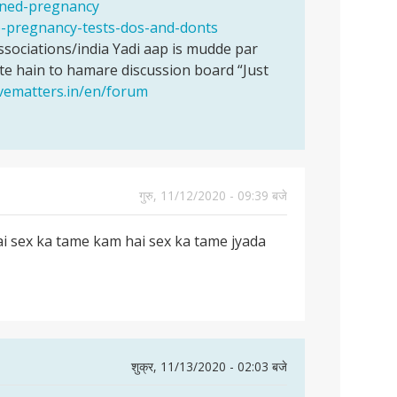
anned-pregnancy
e-pregnancy-tests-dos-and-donts
ociations/india Yadi aap is mudde par
e hain to hamare discussion board “Just
ovematters.in/en/forum
गुरु, 11/12/2020 - 09:39 बजे
i sex ka tame kam hai sex ka tame jyada
शुक्र, 11/13/2020 - 02:03 बजे