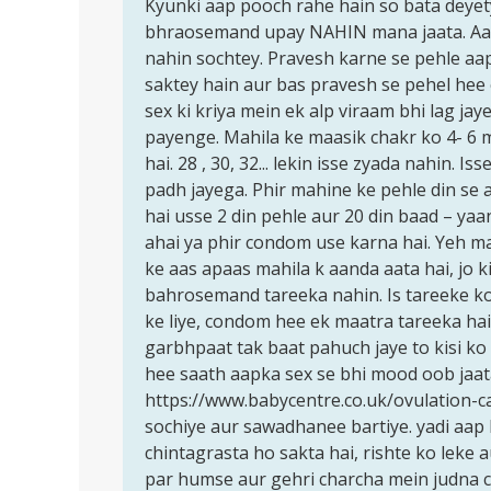
to
Kyunki aap pooch rahe hain so bata deyety
Kyunki
Pregnancy
bhraosemand upay NAHIN mana jaata. Aap
aap
se
nahin sochtey. Pravesh karne se pehle aap 
pooch
bachne
saktey hain aur bas pravesh se pehel hee 
rahe
ke
sex ki kriya mein ek alp viraam bhi lag ja
hain…
liye…
payenge. Mahila ke maasik chakr ko 4- 6 
by
hai. 28 , 30, 32... lekin isse zyada nahin. 
nikhil
padh jayega. Phir mahine ke pehle din se 
hai usse 2 din pehle aur 20 din baad – yaa
ahai ya phir condom use karna hai. Yeh ma
ke aas apaas mahila k aanda aata hai, jo ki
bahrosemand tareeka nahin. Is tareeke k
ke liye, condom hee ek maatra tareeka ha
garbhpaat tak baat pahuch jaye to kisi ko
hee saath aapka sex se bhi mood oob jaata 
https://www.babycentre.co.uk/ovulation-ca
sochiye aur sawadhanee bartiye. yadi aap 
chintagrasta ho sakta hai, rishte ko leke a
par humse aur gehri charcha mein judna 