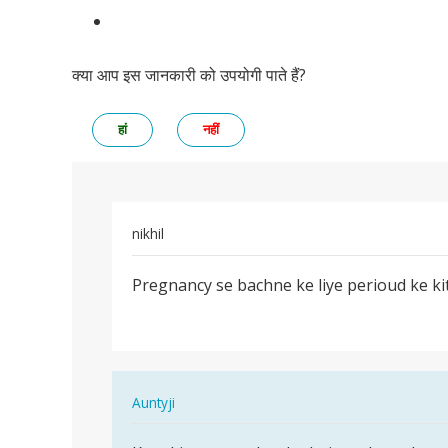
क्या आप इस जानकारी को उपयोगी पाते हैं?
हां
नहीं
nikhil
पर्मालिंक
Pregnancy se bachne ke liye perioud ke ki
Pregnancy
se
bachne
ke
liye…
In
Auntyji
reply
पर्मालिंक