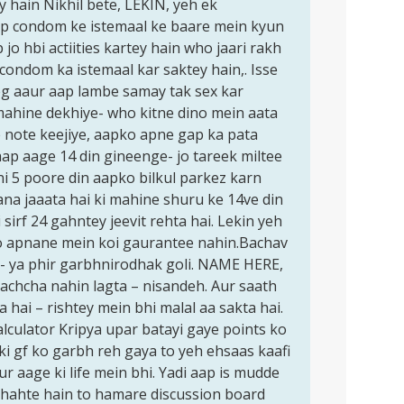
 hain Nikhil bete, LEKIN, yeh ek
 condom ke istemaal ke baare mein kyun
jo hbi actiities kartey hain who jaari rakh
condom ka istemaal kar saktey hain,. Isse
yeg aaur aap lambe samay tak sex kar
mahine dekhiye- who kitne dino mein aata
Isse note keejiye, aapko apne gap ka pata
aap aage 14 din gineenge- jo tareek miltee
ni 5 poore din aapko bilkul parkez karn
na jaaata hai ki mahine shuru ke 14ve din
 sirf 24 gahntey jeevit rehta hai. Lekin yeh
o apnane mein koi gaurantee nahin.Bachav
i- ya phir garbhnirodhak goli. NAME HERE,
 achcha nahin lagta – nisandeh. Aur saath
hai – rishtey mein bhi malal aa sakta hai.
lculator Kripya upar batayi gaye points ko
ki gf ko garbh reh gaya to yeh ehsaas kaafi
ur aage ki life mein bhi. Yadi aap is mudde
chahte hain to hamare discussion board