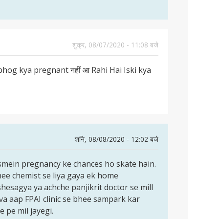
शुक्र, 08/07/2020 - 11:08 बजे
mbhog kya pregnant नहीं आ Rahi Hai Iski kya
शनि, 08/08/2020 - 12:02 बजे
ismein pregnancy ke chances ho skate hain.
 hee chemist se liya gaya ek home
vishesagya ya achche panjikrit doctor se mill
lava aap FPAI clinic se bhee sampark kar
e pe mil jayegi.